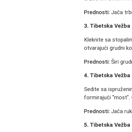
Prednosti:
Jača trbu
3. Tibetska Vežba 
Kleknite sa stopali
otvarajući grudni ko
Prednosti:
Širi grud
4. Tibetska Vežba
Sedite sa ispružen
formirajući "most".
Prednosti:
Jača ruke
5. Tibetska Vežba 