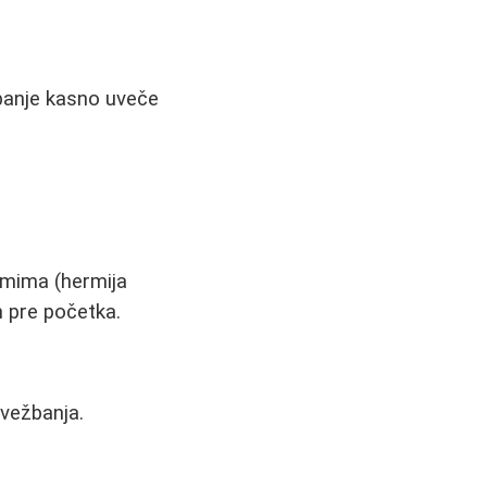
banje kasno uveče
emima (hermija
m pre početka.
 vežbanja.