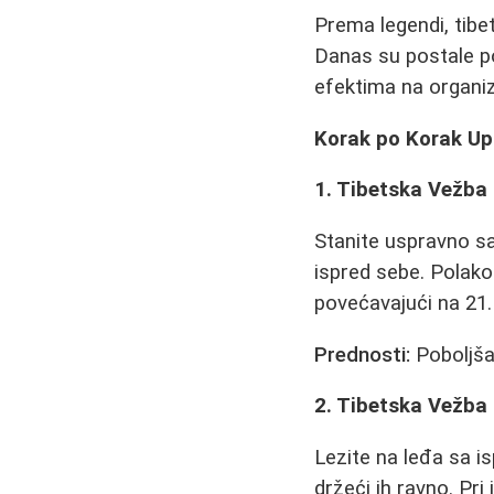
Prema legendi, tibet
Danas su postale po
efektima na organi
Korak po Korak Up
1. Tibetska Vežba 
Stanite uspravno sa
ispred sebe. Polako
povećavajući na 21.
Prednosti:
Poboljšav
2. Tibetska Vežba
Lezite na leđa sa i
držeći ih ravno. Pri