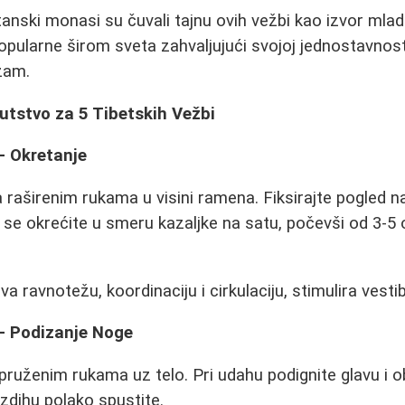
anski monasi su čuvali tajnu ovih vežbi kao izvor mlados
pularne širom sveta zahvaljujući svojoj jednostavnost
zam.
utstvo za 5 Tibetskih Vežbi
- Okretanje
 raširenim rukama u visini ramena. Fiksirajte pogled 
 se okrećite u smeru kazaljke na satu, počevši od 3-5 
a ravnotežu, koordinaciju i cirkulaciju, stimulira vesti
 - Podizanje Noge
spruženim rukama uz telo. Pri udahu podignite glavu i 
 izdihu polako spustite.