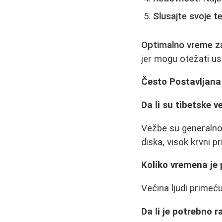
Slusajte svoje te
Optimalno vreme za
jer mogu otežati usp
Često Postavljana
Da li su tibetske 
Vežbe su generalno
diska, visok krvni 
Koliko vremena je 
Većina ljudi primeć
Da li je potrebno r