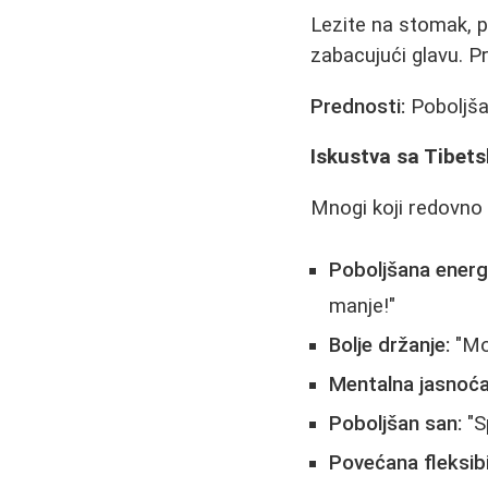
Lezite na stomak, p
zabacujući glavu. Pr
Prednosti:
Poboljšav
Iskustva sa Tibe
Mnogi koji redovno 
Poboljšana energi
manje!"
Bolje držanje:
"Moj
Mentalna jasnoća
Poboljšan san:
"S
Povećana fleksibi