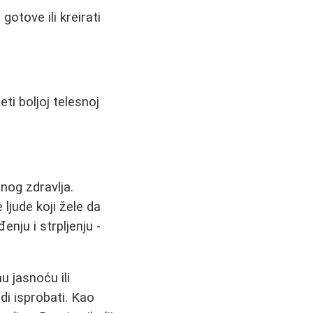
otove ili kreirati
i boljoj telesnoj
nog zdravlja.
ljude koji žele da
enju i strpljenju -
u jasnoću ili
di isprobati. Kao