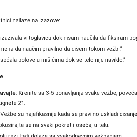
nici nailaze na izazove:
 izazivala vrtoglavicu dok nisam naučila da fiksiram pog
emena da naučim pravilno da dišem tokom vežbi."
ećala bolove u mišićima dok se telo nije naviklo."
ke
vajte:
Krenite sa 3-5 ponavljanja svake vežbe, poveća
tignete 21.
Vežbe su najefikasnije kada se pravilno uskladi disanj
kusirajte se na svaki pokret i osećaj u telu.
lji rezultati dolaze sa svakodnevnim vežbanjem.