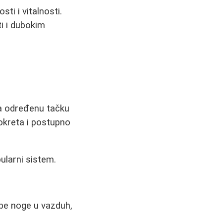
ti i vitalnosti.
i i dubokim
na određenu tačku
okreta i postupno
bularni sistem.
obe noge u vazduh,