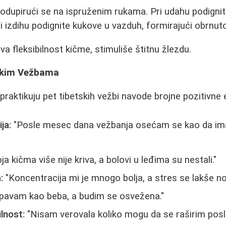
odupirući se na ispruženim rukama. Pri udahu podignite
i izdihu podignite kukove u vazduh, formirajući obrnuto
a fleksibilnost kičme, stimuliše štitnu žlezdu.
tskim Vežbama
praktikuju pet tibetskih vežbi navode brojne pozitivne 
ja:
"Posle mesec dana vežbanja osećam se kao da im
a kičma više nije kriva, a bolovi u leđima su nestali."
:
"Koncentracija mi je mnogo bolja, a stres se lakše nos
pavam kao beba, a budim se osvežena."
lnost:
"Nisam verovala koliko mogu da se raširim pos