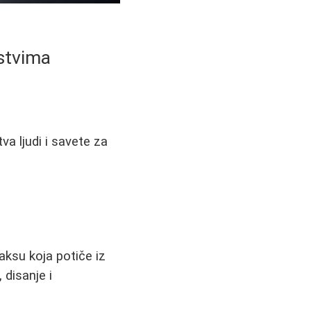
stvima
va ljudi i savete za
raksu koja potiče iz
 disanje i