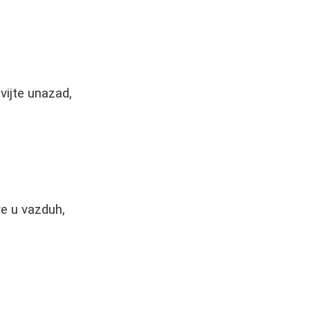
vijte unazad,
e u vazduh,