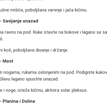
šne mišiće, poboljšava varenje i jača kičmu.
- Savijanje unazad
ma ravno na pod. Ruke stavite na bokove i lagano se sa
š.
ni koš, poboljšava disanje i držanje.
 - Most
im nogama, rukama oslonjenim na pod. Podignite kukov
 Glavu lagano spustite unazad.
 i noge, isteže kičmu, aktivira solar pleksus.
- Planina i Dolina