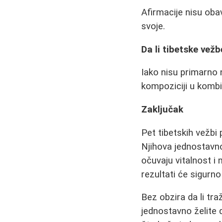
Afirmacije nisu obav
svoje.
Da li tibetske vež
Iako nisu primarno 
kompoziciji u kombi
Zaključak
Pet tibetskih vežbi 
Njihova jednostavno
očuvaju vitalnost i 
rezultati će sigurno
Bez obzira da li tra
jednostavno želite d