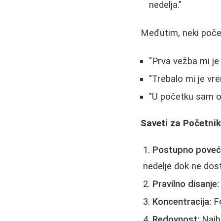
nedelja."
Međutim, neki počet
"Prva vežba mi je
"Trebalo mi je vr
"U početku sam os
Saveti za Početni
Postupno poveća
nedelje dok ne dos
Pravilno disanje:
Koncentracija:
Fo
Redovnost:
Najbo