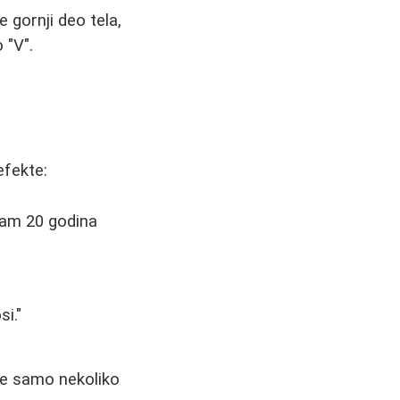
 gornji deo tela,
 "V".
efekte:
am 20 godina
i."
le samo nekoliko