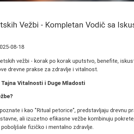
tskih Vežbi - Kompletan Vodič sa Isku
025-08-18
etskih vežbi - korak po korak uputstvo, benefite, iskust
ve drevne prakse za zdravlje i vitalnost.
- Tajna Vitalnosti i Duge Mladosti
ežbe?
 poznate i kao "Ritual petorice", predstavljaju drevnu p
stavne, ali izuzetno efikasne vežbe kombinuju pokrete,
i poboljšale fizičko i mentalno zdravlje.