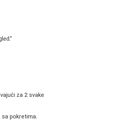
led."
vajući za 2 svake
e sa pokretima.