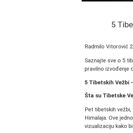
5 Tibe
Radmilo Vitorović
2
Saznajte sve o 5 tib
pravilno izvođenje o
5 Tibetskih Vežbi 
Šta su Tibetske V
Pet tibetskih vežbi,
Himalaja. Ove jedno
vizualizaciju kako b