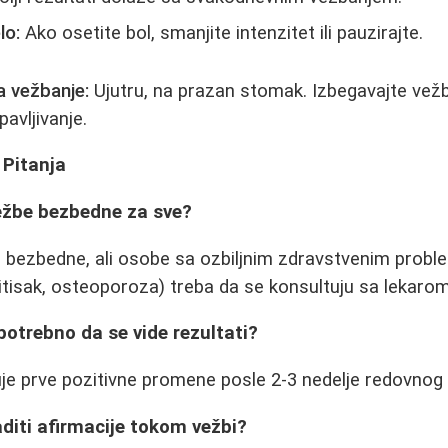
lo:
Ako osetite bol, smanjite intenzitet ili pauzirajte.
 vežbanje:
Ujutru, na prazan stomak. Izbegavajte vež
avljivanje.
 Pitanja
vežbe bezbedne za sve?
 bezbedne, ali osobe sa ozbiljnim zdravstvenim probl
pritisak, osteoporoza) treba da se konsultuju sa lekaro
potrebno da se vide rezultati?
uje prve pozitivne promene posle 2-3 nedelje redovnog
aditi afirmacije tokom vežbi?