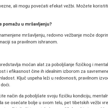
ezne, ali mogu povećati efekat vežbi. Možete koristiti g
be pomažu u mršavljenju?
namenjene mršavljenju, redovno vežbanje može doprinet
naciji sa pravilnom ishranom.
predstavlja moćan alat za poboljšanje fizičkog i mental
st i efikasnost čine ih idealnim izborom za savremene 
mladost. Ključ uspeha leži u redovnosti, pravilnom izvođ
 doći.
žite način da poboljšate svoju fizičku kondiciju, mentaln
a se osećate bolje u svom telu, pet tibetskih vežbi vre