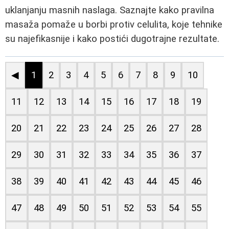
uklanjanju masnih naslaga. Saznajte kako pravilna
masaža pomaže u borbi protiv celulita, koje tehnike
su najefikasnije i kako postići dugotrajne rezultate.
◀
1
2
3
4
5
6
7
8
9
10
11
12
13
14
15
16
17
18
19
20
21
22
23
24
25
26
27
28
29
30
31
32
33
34
35
36
37
38
39
40
41
42
43
44
45
46
47
48
49
50
51
52
53
54
55