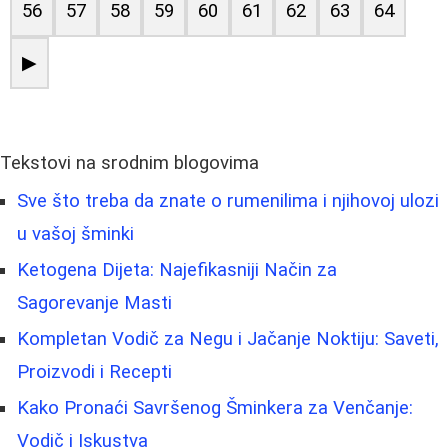
56
57
58
59
60
61
62
63
64
▶
Tekstovi na srodnim blogovima
Sve što treba da znate o rumenilima i njihovoj ulozi
u vašoj šminki
Ketogena Dijeta: Najefikasniji Način za
Sagorevanje Masti
Kompletan Vodič za Negu i Jačanje Noktiju: Saveti,
Proizvodi i Recepti
Kako Pronaći Savršenog Šminkera za Venčanje:
Vodič i Iskustva