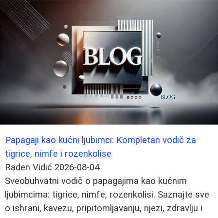
Papagaji kao kućni ljubimci: Kompletan vodič za
tigrice, nimfe i rozenkolise
Raden Vidić
2026-08-04
Sveobuhvatni vodič o papagajima kao kućnim
ljubimcima: tigrice, nimfe, rozenkolisi. Saznajte sve
o ishrani, kavezu, pripitomljavanju, njezi, zdravlju i