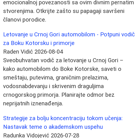
emocionalnoj povezanosti sa ovim divnim pernatim
stvorenjima. Otkrijte zašto su papagaji savršeni
članovi porodice.
Letovanje u Crnoj Gori automobilom - Potpuni vodič
za Boku Kotorsku i primorje
Raden Vidić
2026-08-04
Sveobuhvatan vodič za letovanje u Crnoj Gori –
kako automobilom do Boke Kotorske, saveti o
smeštaju, putevima, graničnim prelazima,
vodosnabdevanju i skrivenim draguljima
crnogorskog primorja. Planirajte odmor bez
neprijatnih iznenađenja.
Strategije za bolju koncentraciju tokom učenja:
Nastavak teme o akademskom uspehu
Radunka Vidojević
2026-07-28