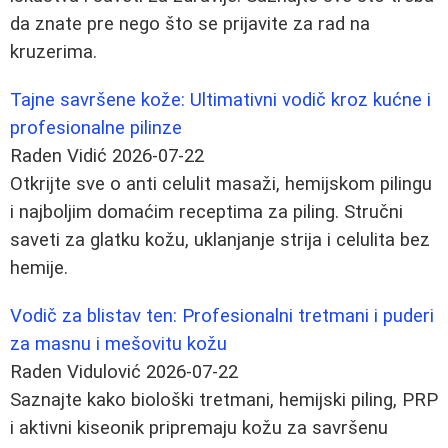
da znate pre nego što se prijavite za rad na
kruzerima.
Tajne savršene kože: Ultimativni vodič kroz kućne i
profesionalne pilinze
Raden Vidić
2026-07-22
Otkrijte sve o anti celulit masaži, hemijskom pilingu
i najboljim domaćim receptima za piling. Stručni
saveti za glatku kožu, uklanjanje strija i celulita bez
hemije.
Vodič za blistav ten: Profesionalni tretmani i puderi
za masnu i mešovitu kožu
Raden Vidulović
2026-07-22
Saznajte kako biološki tretmani, hemijski piling, PRP
i aktivni kiseonik pripremaju kožu za savršenu