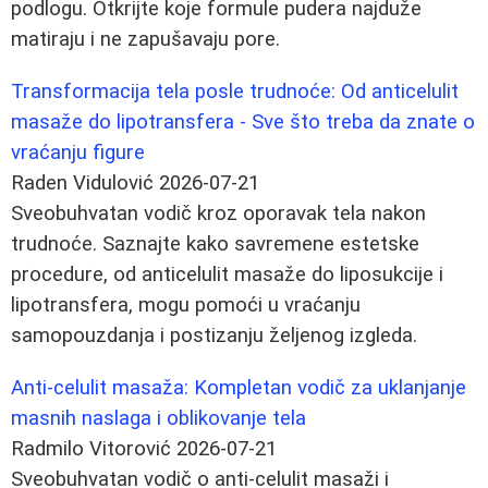
podlogu. Otkrijte koje formule pudera najduže
matiraju i ne zapušavaju pore.
Transformacija tela posle trudnoće: Od anticelulit
masaže do lipotransfera - Sve što treba da znate o
vraćanju figure
Raden Vidulović
2026-07-21
Sveobuhvatan vodič kroz oporavak tela nakon
trudnoće. Saznajte kako savremene estetske
procedure, od anticelulit masaže do liposukcije i
lipotransfera, mogu pomoći u vraćanju
samopouzdanja i postizanju željenog izgleda.
Anti-celulit masaža: Kompletan vodič za uklanjanje
masnih naslaga i oblikovanje tela
Radmilo Vitorović
2026-07-21
Sveobuhvatan vodič o anti-celulit masaži i