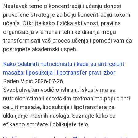
Nastavak teme o koncentraciji i učenju donosi
proverene strategije za bolju koncentraciju tokom
učenja. Otkrijte kako fizička aktivnost, pravilna
organizacija vremena i tehnike disanja mogu
transformisati vaš proces učenja i pomoći vam da
postignete akademski uspeh.
Kako odabrati nutricionistu i kada su anti celulit
masaža, liposukcija i lipotransfer pravi izbor
Raden Vidić
2026-07-26
Sveobuhvatan vodič o ishrani, iskustvima sa
nutricionistima i estetskim tretmanima poput anti
celulit masaže, liposukcije i lipotransfera za
uklanjanje masnih naslaga. Saznajte kako da
efikasno smršate i oblikujete telo.