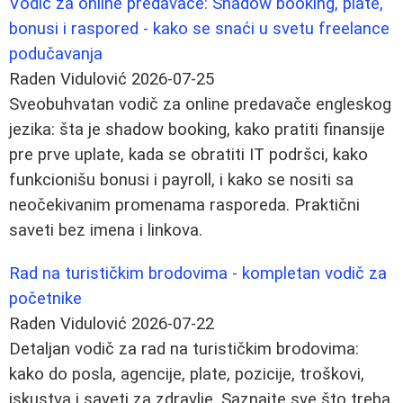
Vodič za online predavače: Shadow booking, plate,
bonusi i raspored - kako se snaći u svetu freelance
podučavanja
Raden Vidulović
2026-07-25
Sveobuhvatan vodič za online predavače engleskog
jezika: šta je shadow booking, kako pratiti finansije
pre prve uplate, kada se obratiti IT podršci, kako
funkcionišu bonusi i payroll, i kako se nositi sa
neočekivanim promenama rasporeda. Praktični
saveti bez imena i linkova.
Rad na turističkim brodovima - kompletan vodič za
početnike
Raden Vidulović
2026-07-22
Detaljan vodič za rad na turističkim brodovima:
kako do posla, agencije, plate, pozicije, troškovi,
iskustva i saveti za zdravlje. Saznajte sve što treba