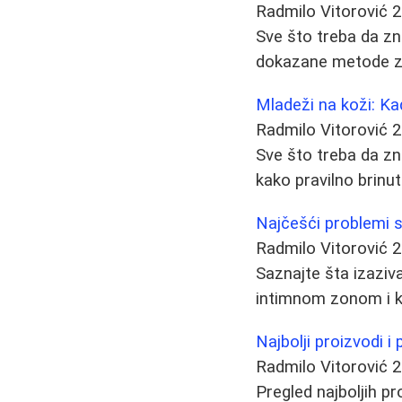
Radmilo Vitorović
2
Sve što treba da zna
dokazane metode z
Mladeži na koži: Ka
Radmilo Vitorović
2
Sve što treba da zn
kako pravilno brinu
Najčešći problemi 
Radmilo Vitorović
2
Saznajte šta izaziva
intimnom zonom i ka
Najbolji proizvodi i
Radmilo Vitorović
2
Pregled najboljih p