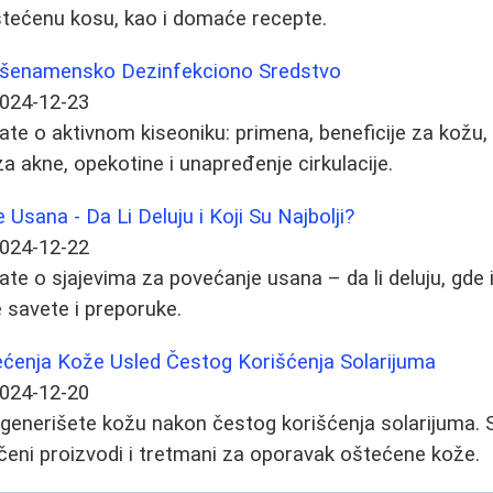
štećenu kosu, kao i domaće recepte.
 Višenamensko Dezinfekciono Sredstvo
024-12-23
ate o aktivnom kiseoniku: primena, beneficije za kožu, 
 za akne, opekotine i unapređenje cirkulacije.
 Usana - Da Li Deluju i Koji Su Najbolji?
024-12-22
te o sjajevima za povećanje usana – da li deluju, gde ih
e savete i preporuke.
ećenja Kože Usled Čestog Korišćenja Solarijuma
024-12-20
generišete kožu nakon čestog korišćenja solarijuma. 
učeni proizvodi i tretmani za oporavak oštećene kože.