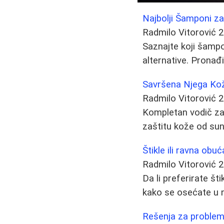
Najbolji Šamponi za
Radmilo Vitorović
2
Saznajte koji šampon
alternative. Pronađ
Savršena Njega Kože
Radmilo Vitorović
2
Kompletan vodič za 
zaštitu kože od sun
Štikle ili ravna obuća
Radmilo Vitorović
2
Da li preferirate šti
kako se osećate u n
Rešenja za problema