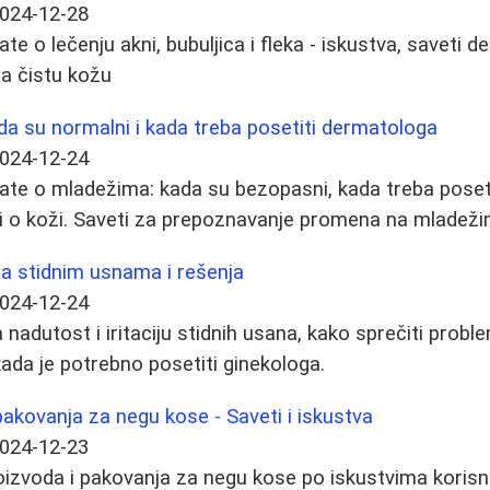
024-12-28
te o lečenju akni, bubuljica i fleka - iskustva, saveti d
a čistu kožu
da su normalni i kada treba posetiti dermatologa
024-12-24
ate o mladežima: kada su bezopasni, kada treba poset
ti o koži. Saveti za prepoznavanje promena na mladeži
sa stidnim usnama i rešenja
024-12-24
 nadutost i iritaciju stidnih usana, kako sprečiti prob
da je potrebno posetiti ginekologa.
 pakovanja za negu kose - Saveti i iskustva
024-12-23
roizvoda i pakovanja za negu kose po iskustvima korisni