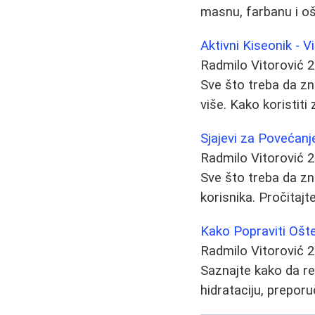
masnu, farbanu i o
Aktivni Kiseonik -
Radmilo Vitorović
2
Sve što treba da zn
više. Kako koristiti
Sjajevi za Povećanje
Radmilo Vitorović
2
Sve što treba da zna
korisnika. Pročitajt
Kako Popraviti Ošt
Radmilo Vitorović
2
Saznajte kako da re
hidrataciju, prepor