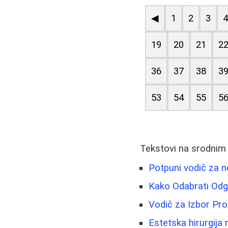
◀
1
2
3
19
20
21
2
36
37
38
3
53
54
55
5
Tekstovi na srodnim
Potpuni vodič za ne
Kako Odabrati Odg
Vodič za Izbor Pr
Estetska hirurgija 