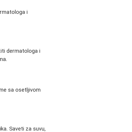
ermatologa i
iti dermatologa i
ma.
leme sa osetljivom
ka. Saveti za suvu,