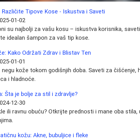
 Različite Tipove Kose - Iskustva i Saveti
025-01-02
i su najbolji za vašu kosu – iskustva korisnika, saveti
ite idealan šampon za vaš tip kose.
: Kako Održati Zdrav i Blistav Ten
025-01-01
negu kože tokom godišnjih doba. Saveti za čišćenje, hid
ca i hladnoće.
: Šta je bolje za stil i zdravlje?
024-12-30
kle ili ravnu obuću? Otkrijte prednosti i mane oba stila, 
jima.
tičnu kožu: Akne, bubuljice i fleke