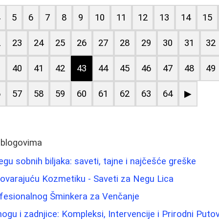
4
5
6
7
8
9
10
11
12
13
14
15
2
23
24
25
26
27
28
29
30
31
32
9
40
41
42
43
44
45
46
47
48
49
6
57
58
59
60
61
62
63
64
▶
 blogovima
gu sobnih biljaka: saveti, tajne i najčešće greške
ovarajuću Kozmetiku - Saveti za Negu Lica
ofesionalnog Šminkera za Venčanje
nogu i zadnjice: Kompleksi, Intervencije i Prirodni Putov