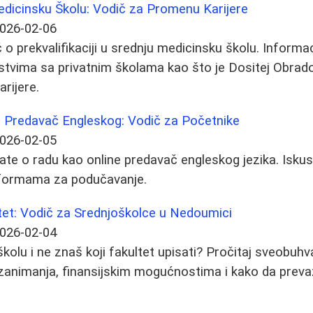
Medicinsku Školu: Vodič za Promenu Karijere
026-02-06
o prekvalifikaciji u srednju medicinsku školu. Informac
ustvima sa privatnim školama kao što je Dositej Obradov
rijere.
e Predavač Engleskog: Vodič za Početnike
026-02-05
ate o radu kao online predavač engleskog jezika. Iskust
tformama za podučavanje.
tet: Vodič za Srednjoškolce u Nedoumici
026-02-04
kolu i ne znaš koji fakultet upisati? Pročitaj sveobuhv
i zanimanja, finansijskim mogućnostima i kako da prev