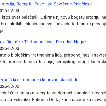
Istorija, Recepti i Saveti za Savršene Palačinke
026-02-03
roz svet palačinki. Otkrijte njihovu bogatu istoriju, n
zbroj slatkih i slanih nadeva i savladajte tehniku pečenj
ja.
oz Biološke Tretmane Lica i Prirodnu Neguz
026-02-03
ate o biološkim tretmanima lica, prirodnoj nezi i sa
ite prednosti mezoterapije, hemijskog pilinga, lasersk
: Vodič kroz domaće i kupovne sladolede
026-02-02
oleda! Otkrijte brze recepte za domaći sladoled, recenz
što su Eskimko, Frikom i Delta, kao i savete za uživan