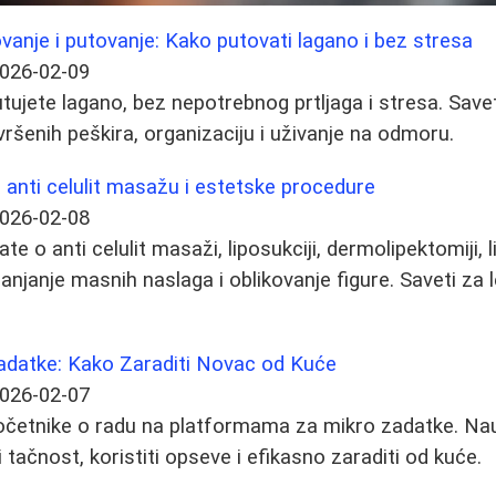
vanje i putovanje: Kako putovati lagano i bez stresa
026-02-09
tujete lagano, bez nepotrebnog prtljaga i stresa. Save
vršenih peškira, organizaciju i uživanje na odmoru.
anti celulit masažu i estetske procedure
026-02-08
e o anti celulit masaži, liposukciji, dermolipektomiji, li
njanje masnih naslaga i oblikovanje figure. Saveti za 
adatke: Kako Zaraditi Novac od Kuće
026-02-07
očetnike o radu na platformama za mikro zadatke. Nau
 tačnost, koristiti opseve i efikasno zaraditi od kuće.