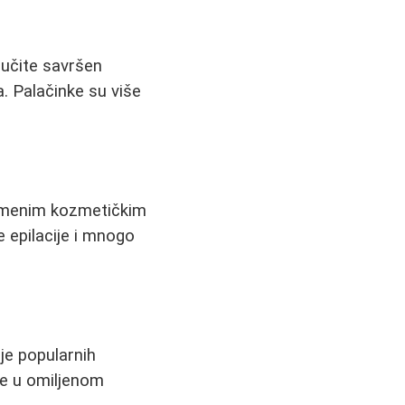
aučite savršen
a. Palačinke su više
vremenim kozmetičkim
e epilacije i mnogo
ije popularnih
je u omiljenom