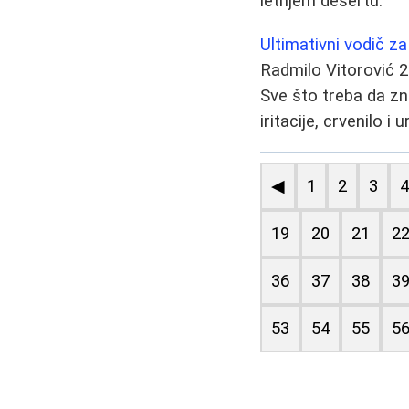
letnjem desertu.
Ultimativni vodič za 
Radmilo Vitorović
2
Sve što treba da zna
iritacije, crvenilo i
◀
1
2
3
19
20
21
2
36
37
38
3
53
54
55
5