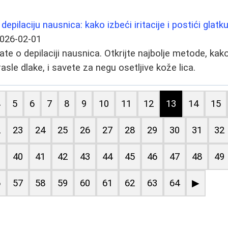
depilaciju nausnica: kako izbeći iritacije i postići glatk
026-02-01
te o depilaciji nausnica. Otkrijte najbolje metode, kak
 urasle dlake, i savete za negu osetljive kože lica.
4
5
6
7
8
9
10
11
12
13
14
15
2
23
24
25
26
27
28
29
30
31
32
9
40
41
42
43
44
45
46
47
48
49
6
57
58
59
60
61
62
63
64
▶