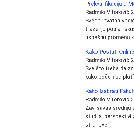
Prekvalifikacija u 
Radmilo Vitorović
2
Sveobuhvatan vodič 
traženju posla, isk
uspešnu promenu ka
Kako Postati Onlin
Radmilo Vitorović
2
Sve što treba da zn
kako početi sa pla
Kako Izabrati Fakul
Radmilo Vitorović
2
Završavaš srednju š
studija, perspektiv
strahove.