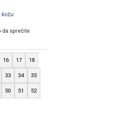
u kožu
o da sprečite
16
17
18
33
34
35
50
51
52