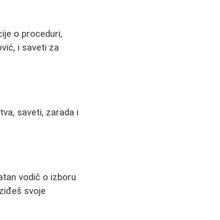
ije o proceduri,
ić, i saveti za
va, saveti, zarada i
atan vodič o izboru
aziđeš svoje