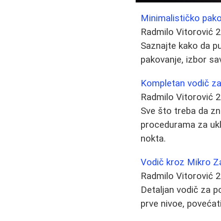
Minimalističko pako
Radmilo Vitorović
2
Saznajte kako da pu
pakovanje, izbor sa
Kompletan vodič za 
Radmilo Vitorović
2
Sve što treba da znat
procedurama za ukla
nokta.
Vodič kroz Mikro Z
Radmilo Vitorović
2
Detaljan vodič za p
prve nivoe, povećati