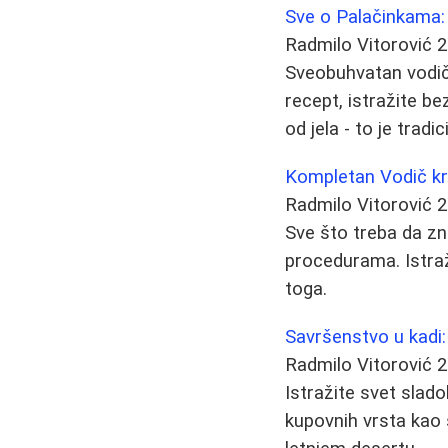
Sve o Palačinkama: 
Radmilo Vitorović
2
Sveobuhvatan vodič k
recept, istražite be
od jela - to je tradici
Kompletan Vodič kr
Radmilo Vitorović
2
Sve što treba da zn
procedurama. Istraž
toga.
Savršenstvo u kadi
Radmilo Vitorović
2
Istražite svet slad
kupovnih vrsta kao 