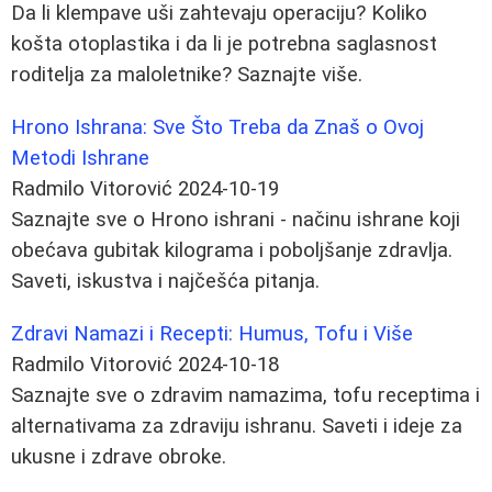
Da li klempave uši zahtevaju operaciju? Koliko
košta otoplastika i da li je potrebna saglasnost
roditelja za maloletnike? Saznajte više.
Hrono Ishrana: Sve Što Treba da Znaš o Ovoj
Metodi Ishrane
Radmilo Vitorović
2024-10-19
Saznajte sve o Hrono ishrani - načinu ishrane koji
obećava gubitak kilograma i poboljšanje zdravlja.
Saveti, iskustva i najčešća pitanja.
Zdravi Namazi i Recepti: Humus, Tofu i Više
Radmilo Vitorović
2024-10-18
Saznajte sve o zdravim namazima, tofu receptima i
alternativama za zdraviju ishranu. Saveti i ideje za
ukusne i zdrave obroke.