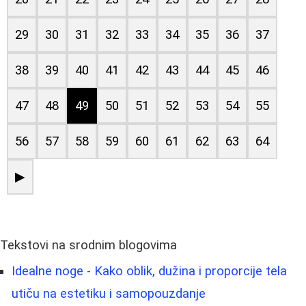
29
30
31
32
33
34
35
36
37
38
39
40
41
42
43
44
45
46
47
48
49
50
51
52
53
54
55
56
57
58
59
60
61
62
63
64
▶
Tekstovi na srodnim blogovima
Idealne noge - Kako oblik, dužina i proporcije tela
utiču na estetiku i samopouzdanje