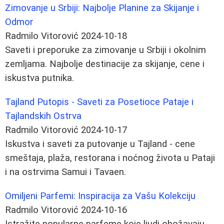
Zimovanje u Srbiji: Najbolje Planine za Skijanje i
Odmor
Radmilo Vitorović
2024-10-18
Saveti i preporuke za zimovanje u Srbiji i okolnim
zemljama. Najbolje destinacije za skijanje, cene i
iskustva putnika.
Tajland Putopis - Saveti za Posetioce Pataje i
Tajlandskih Ostrva
Radmilo Vitorović
2024-10-17
Iskustva i saveti za putovanje u Tajland - cene
smeštaja, plaža, restorana i noćnog života u Pataji
i na ostrvima Samui i Tavaen.
Omiljeni Parfemi: Inspiracija za Vašu Kolekciju
Radmilo Vitorović
2024-10-16
Istražite popularne parfeme koje ljudi obožavaju.