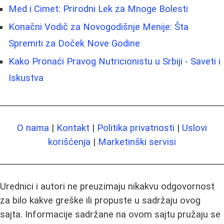
Med i Cimet: Prirodni Lek za Mnoge Bolesti
Konačni Vodič za Novogodišnje Menije: Šta
Spremiti za Doček Nove Godine
Kako Pronaći Pravog Nutricionistu u Srbiji - Saveti i
Iskustva
O nama
|
Kontakt
|
Politika privatnosti
|
Uslovi
korišćenja
|
Marketinški servisi
Urednici i autori ne preuzimaju nikakvu odgovornost
za bilo kakve greške ili propuste u sadržaju ovog
sajta. Informacije sadržane na ovom sajtu pružaju se