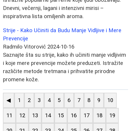
Dnevni, večernji, lagani i intenzivni mirisi –
inspirativna lista omiljenih aroma.
Strije - Kako Učiniti da Budu Manje Vidljive i Mere
Prevencije
Radmilo Vitorović
2024-10-16
Saznajte šta su strije, kako ih učiniti manje vidljivim
i koje mere prevencije možete preduzeti. Istražite
različite metode tretmana i prihvatite prirodne
promene kože.
◀
1
2
3
4
5
6
7
8
9
10
11
12
13
14
15
16
17
18
19
20
21
22
23
24
25
26
27
28