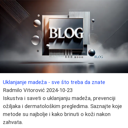
Uklanjanje madeža - sve što treba da znate
Radmilo Vitorović
2024-10-23
Iskustva i saveti o uklanjanju madeža, prevenciji
ožiljaka i dermatološkim pregledima. Saznajte koje
metode su najbolje i kako brinuti o koži nakon
zahvata.