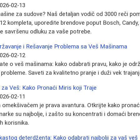
026-02-13
ašine za sudove? Naš detaljan vodič od 3000 reči p
 12 kompleta, uporedite brendove poput Bosch, Candy, 
te savršenu odluku za vaše potrebe.
državanje i Rešavanje Problema sa Veš Mašinama
026-02-12
ate o veš mašinama: kako odabrati pravu, kako je održav
probleme. Saveti za kvalitetno pranje i duži vek trajanj
za Veš: Kako Pronaći Miris koji Traje
026-02-11
 omekšivačem je prava avantura. Otkrijte kako pronaći
marke su najbolje, i zašto su koncentrati i domaći bren
ih korisnika.
kastog deterdženta: Kako odabrati najbolji za vaš veš