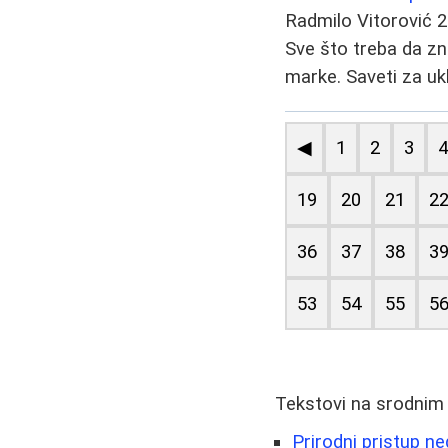
Radmilo Vitorović
2
Sve što treba da zn
marke. Saveti za ukl
◀
1
2
3
19
20
21
2
36
37
38
3
53
54
55
5
Tekstovi na srodnim
Prirodni pristup n