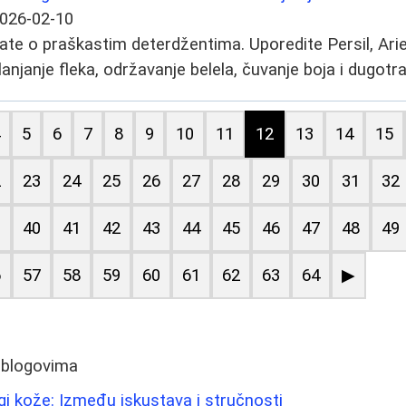
026-02-10
ate o praškastim deterdžentima. Uporedite Persil, Arie
anjanje fleka, održavanje belela, čuvanje boja i dugotra
4
5
6
7
8
9
10
11
12
13
14
15
2
23
24
25
26
27
28
29
30
31
32
9
40
41
42
43
44
45
46
47
48
49
6
57
58
59
60
61
62
63
64
▶
 blogovima
egi kože: Između iskustava i stručnosti