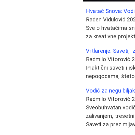
Hvatač Snova: Vodič
Raden Vidulović
20
Sve o hvatačima snov
za kreativne projekt
Vrtlarenje: Saveti,
Radmilo Vitorović
2
Praktični saveti i 
nepogodama, štetoč
Vodič za negu bilja
Radmilo Vitorović
2
Sveobuhvatan vodič 
zalivanjem, treset
Saveti za prezimljav