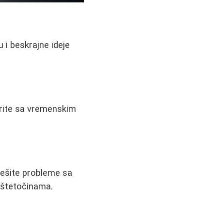
 i beskrajne ideje
orite sa vremenskim
rešite probleme sa
 štetočinama.