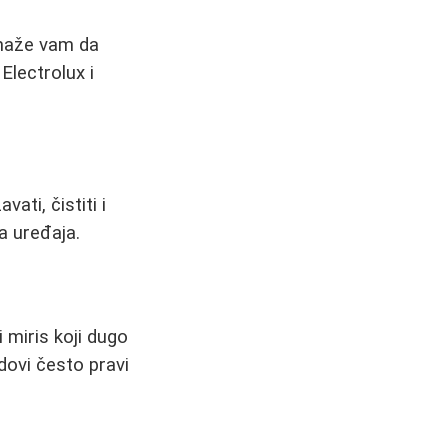
omaže vam da
Electrolux i
ati, čistiti i
a uređaja.
 miris koji dugo
dovi često pravi