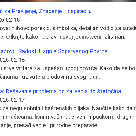
 za Pravljenje, Značenje i Inspiraciju
26-02-18
a: njihovo poreklo, simbolika, detaljan vodič za izradu
e. Otkrijte kako napraviti svoj jedinstveni talisman.
 Izazovi i Radosti Uzgoja Sopstvenog Povrća
026-02-18
iskustva vrtlara za uspešan uzgoj povrća. Kako da se b
inama i uživate u plodovima svog rada.
ka: Rešavanje problema od zalivanja do štetočina
026-02-17
za negu sobnih i baštenskih biljaka. Naučite kako da 
nim mušicama, lisnim vašima, crvenim paukom i drugim
anje, presađivanje i prirodne preparate.