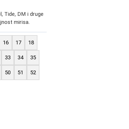
l, Tide, DM i druge
jnost mirisa.
16
17
18
33
34
35
50
51
52