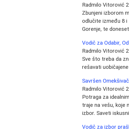
Radmilo Vitorović
2
Zbunjeni izborom m
odlučite između 8 i
Gorenje, te donese
Vodič za Odabir, O
Radmilo Vitorović
2
Sve što treba da zn
rešavati uobičajene 
Savršen Omekšivač 
Radmilo Vitorović
2
Potraga za idealnim
traje na vešu, koje 
izbor. Saveti iskusn
Vodič za izbor praš