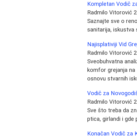
Kompletan Vodič za 
Radmilo Vitorović
2
Saznajte sve o renov
sanitarija, iskustv
Najisplativiji Vid G
Radmilo Vitorović
2
Sveobuhvatna analiza
komfor grejanja na g
osnovu stvarnih isk
Vodič za Novogodiš
Radmilo Vitorović
2
Sve što treba da zn
ptica, girlandi i gd
Konačan Vodič za K