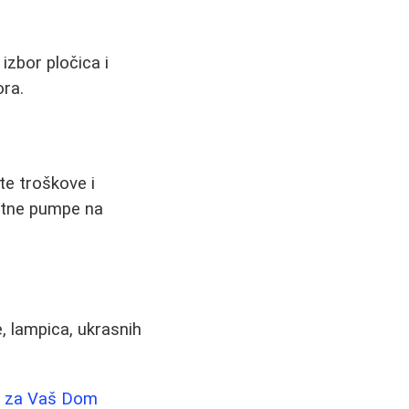
 izbor pločica i
ora.
te troškove i
plotne pumpe na
e, lampica, ukrasnih
l za Vaš Dom