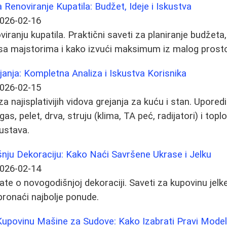
Renoviranje Kupatila: Budžet, Ideje i Iskustva
026-02-16
iranju kupatila. Praktični saveti za planiranje budžeta,
a sa majstorima i kako izvući maksimum iz malog prost
rejanja: Kompletna Analiza i Iskustva Korisnika
026-02-15
 najisplativijih vidova grejanja za kuću i stan. Uporedi
as, pelet, drva, struju (klima, TA peć, radijatori) i to
ustava.
nju Dekoraciju: Kako Naći Savršene Ukrase i Jelku
026-02-14
ate o novogodišnjoj dekoraciji. Saveti za kupovinu jelk
e pronaći najbolje ponude.
upovinu Mašine za Sudove: Kako Izabrati Pravi Mode