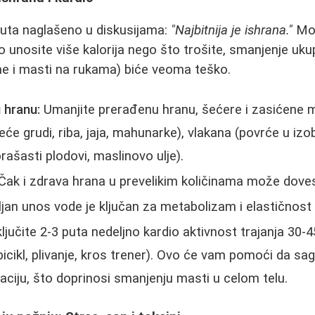
uta naglašeno u diskusijama:
"Najbitnija je ishrana."
Mož
o unosite više kalorija nego što trošite, smanjenje u
me i masti na rukama) biće veoma teško.
 hranu:
Umanjite prerađenu hranu, šećere i zasićene m
eće grudi, riba, jaja, mahunarke), vlakana (povrće u izobi
rašasti plodovi, maslinovo ulje).
Čak i zdrava hrana u prevelikim količinama može dovesti
jan unos vode je ključan za metabolizam i elastičnost
ljučite 2-3 puta nedeljno kardio aktivnost trajanja 30-
bicikl, plivanje, kros trener). Ovo će vam pomoći da sago
laciju, što doprinosi smanjenju masti u celom telu.