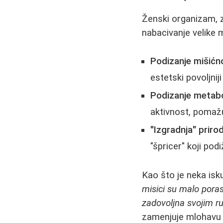
Ženski organizam, z
nabacivanje velike
Podizanje mišićn
estetski povoljniji
Podizanje metab
aktivnost, pomažuć
"Izgradnja" priro
"špricer" koji po
Kao što je neka isk
misici su malo porasl
zadovoljna svojim r
zamenjuje mlohavu 