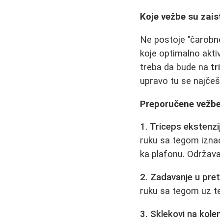
Koje vežbe su zai
Ne postoje "čarobn
koje optimalno akti
treba da bude na
tr
upravo tu se najčeš
Preporučene vežbe
1. Triceps ekstenzi
ruku sa tegom iznad 
ka plafonu. Održava
2. Zadavanje u pret
ruku sa tegom uz tel
3. Sklekovi na kolena