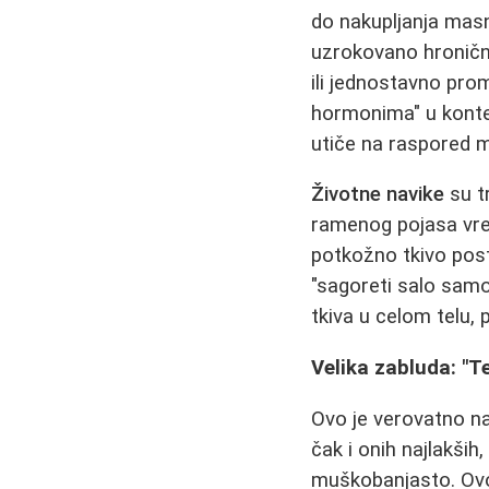
do nakupljanja masn
uzrokovano hroničn
ili jednostavno pr
hormonima" u konte
utiče na raspored 
Životne navike
su t
ramenog pojasa vre
potkožno tkivo post
"sagoreti salo samo
tkiva u celom telu,
Velika zabluda: "T
Ovo je verovatno na
čak i onih najlakših
muškobanjasto. Ovo j