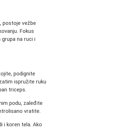
, postoje vežbe
ikovanju. Fokus
 grupa na ruci i
tojite, podignite
 zatim ispružite ruku
pan triceps.
nim podu, zaleđite
trolisano vratite.
i i koren tela. Ako