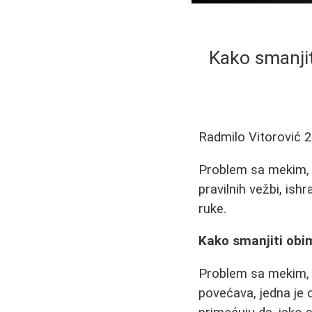
Kako smanjit
Radmilo Vitorović
2
Problem sa mekim, 
pravilnih vežbi, is
ruke.
Kako smanjiti obim
Problem sa mekim, o
povećava, jedna je 