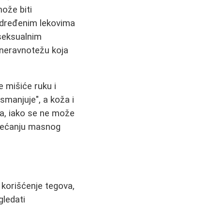
može biti
određenim lekovima
"seksualnim
 neravnotežu koja
e mišiće ruku i
manjuje", a koža i
ga, iako se ne može
ovećanju masnog
 korišćenje tegova,
gledati