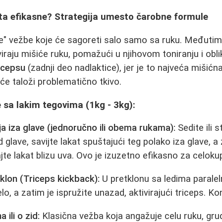
sta efikasne? Strategija umesto čarobne formule
e" vežbe koje će sagoreti salo samo sa ruku. Međutim
viraju mišiće ruku, pomažući u njihovom toniranju i obl
icepsu
(zadnji deo nadlaktice), jer je to najveća mišićna
će taloži problematično tkivo.
 sa lakim tegovima (1kg - 3kg):
ja iza glave (jednoručno ili obema rukama):
Sedite ili s
glave, savijte lakat spuštajući teg polako iza glave, a
jte lakat blizu uva. Ovo je izuzetno efikasno za celoku
klon (Triceps kickback):
U pretklonu sa ledima paralel
o, a zatim je ispružite unazad, aktivirajući triceps. Kon
 ili o zid:
Klasična vežba koja angažuje celu ruku, grud