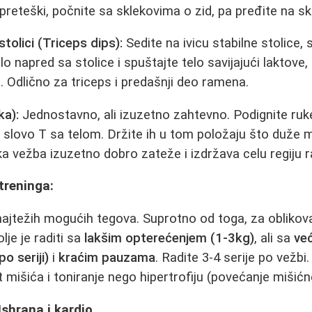
 preteški, počnite sa sklekovima o zid, pa pređite na s
tolici (Triceps dips):
Sedite na ivicu stabilne stolice,
o napred sa stolice i spuštajte telo savijajući laktove,
Odlično za triceps i predašnji deo ramena.
ka):
Jednostavno, ali izuzetno zahtevno. Podignite ruke
 slovo T sa telom. Držite ih u tom položaju što duže mo
ka vežba izuzetno dobro zateže i izdržava celu regiju r
 treninga:
u najtežih mogućih tegova. Suprotno od toga, za oblikov
je je raditi sa
lakšim opterećenjem (1-3kg)
, ali sa
ve
o seriji)
i
kraćim pauzama
. Radite 3-4 serije po vežbi
t mišića i toniranje nego hipertrofiju (povećanje mišić
Ishrana i kardio