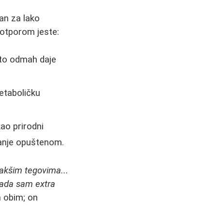
an za lako
otporom jeste:
što odmah daje
etaboličku
kao prirodni
 manje opuštenom.
akšim tegovima...
 Sada sam extra
n obim; on