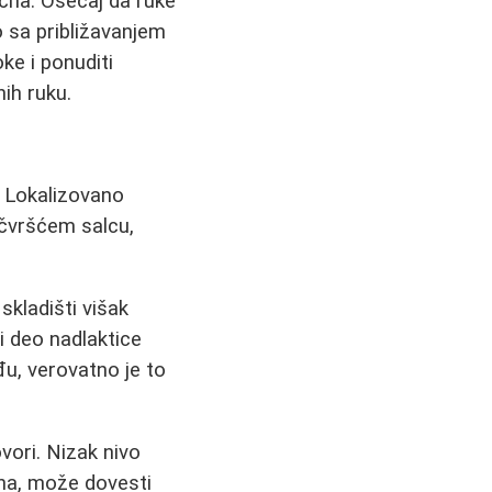
ična. Osećaj da ruke
o sa približavanjem
ke i ponuditi
nih ruku.
 Lokalizovano
 čvršćem salcu,
kladišti višak
i deo nadlaktice
ađu, verovatno je to
vori. Nizak nivo
na, može dovesti