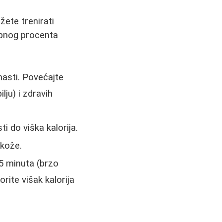
ete trenirati
kupnog procenta
asti. Povećajte
lju) i zdravih
 do viška kalorija.
 kože.
45 minuta (brzo
rite višak kalorija