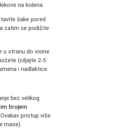
klekove na kolena.
 stavite šake pored
 a zatim se podižite
 u stranu do visine
žete (ciljajte 2-5
amena i nadlaktice.
anje bez velikog
ćim brojem
. Ovakav pristup više
ne mase).