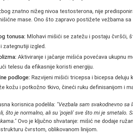
bog znatno nižeg nivoa testosterona, nije predisponir
 mišićne mase. Ono što zapravo postižete vežbama sa 
og tonusa:
Mlohavi mišići se zatežu i postaju čvršći, 
 i zategnutiji izgled.
olizma:
Aktiviranje i jačanje mišića povećava ukupnu m
i telesu da efikasnije koristi energiju.
dne podloge:
Razvijeni mišići tricepsa i bicepsa deluju 
diže kožu i potkožno tkivo, čineći ruku definisanijom i
usna korisnica podelila:
"Vezbala sam svakodnevno sa l
i, što je normalno, ali su 'pojeli' sve što mi je smetalo.
ukama."
Ovo je ključno shvatanje: mišić ne dodaje ruža
strukturu čvrstom, oblikovanom linijom.