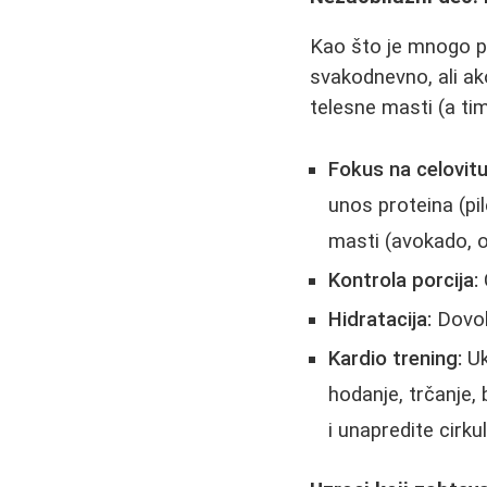
Kao što je mnogo p
svakodnevno, ali ak
telesne masti (a ti
Fokus na celovitu
unos proteina (pil
masti (avokado, o
Kontrola porcija:
Hidratacija:
Dovol
Kardio trening:
Uk
hodanje, trčanje, 
i unapredite cirku