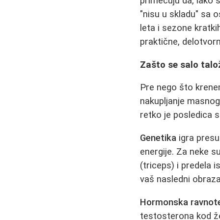
primećuju da, iako 
"nisu u skladu" sa 
leta i sezone kratk
praktične, delotvorn
Zašto se salo talo
Pre nego što krenem
nakupljanje masnog 
retko je posledica 
Genetika
igra presu
energije. Za neke s
(triceps) i predela 
vaš nasledni obraza
Hormonska ravnot
testosterona kod ž