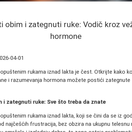
i obim i zategnuti ruke: Vodič kroz vež
hormone
026-04-01
opuštenim rukama iznad lakta je čest. Otkrijte kako 
hrane i razumevanja hormona možete postići zategnute 
 i zategnuti ruke: Sve što treba da znate
puštenim rukama iznad lakta, koji se čini da se iz go
od najčešćih frustracija, bez obzira na ukupnu telesn