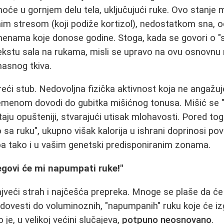
oće u gornjem delu tela, uključujući ruke. Ovo stanje 
im stresom (koji podiže kortizol), nedostatkom sna, 
omenama koje donose godine. Stoga, kada se govori o 
kstu sala na rukama, misli se upravo na ovu osnovnu
masnog tkiva.
reći stub. Nedovoljna fizička aktivnost koja ne angažuj
menom dovodi do gubitka mišićnog tonusa. Mišić se "s
aju opušteniji, stvarajući utisak mlohavosti. Pored to
 sa ruku", ukupno višak kalorija u ishrani doprinosi p
 pa tako i u vašim genetski predisponiranim zonama.
egovi će mi napumpati ruke!"
jveći strah i najčešća prepreka. Mnoge se plaše da će
, dovesti do voluminoznih, "napumpanih" ruku koje će iz
e, u velikoj većini slučajeva,
potpuno neosnovano
.