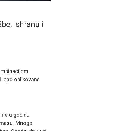
be, ishranu i
kombinacijom
i lepo oblikovane
dine u godinu
u masu. Mnoge