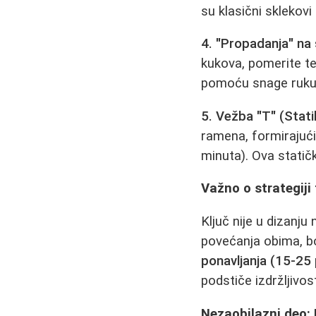
su klasični sklekovi
4. "Propadanja" na s
kukova, pomerite tel
pomoću snage ruku. 
5. Vežba "T" (Stati
ramena, formirajući
minuta). Ova statič
Važno o strategiji
Ključ nije u dizanj
povećanja obima, bol
ponavljanja (15-25 p
podstiče izdržljivos
Nezaobilazni deo: 