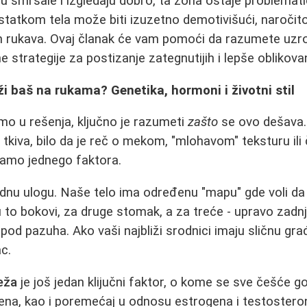
su smršale i izgledaju dobro, ta zona ostaje problemat
ostatkom tela može biti izuzetno demotivišući, naročit
ih rukava. Ovaj članak će vam pomoći da razumete uzro
e strategije za postizanje zategnutijih i lepše oblikova
ži baš na rukama? Genetika, hormoni i životni stil
o u rešenja, ključno je razumeti
zašto
se ovo dešava.
tkiva, bilo da je reč o mekom, "mlohavom" teksturu ili
samo jednego faktora.
dnu ulogu. Naše telo ima određenu "mapu" gde voli da s
u to bokovi, za druge stomak, a za treće - upravo zadnj
ispod pazuha. Ako vaši najbliži srodnici imaju sličnu gr
c.
eža
je još jedan klijučni faktor, o kome se sve češće go
ena, kao i poremećaj u odnosu estrogena i testostero