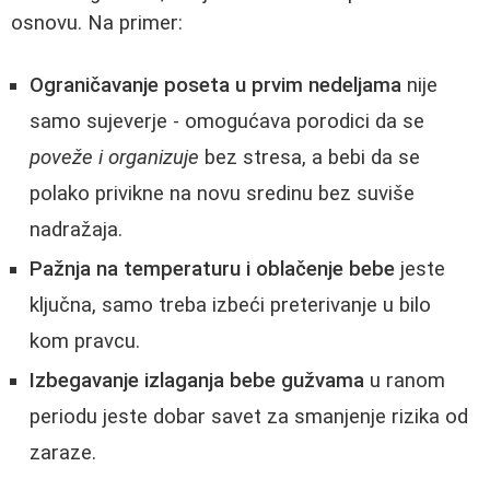
osnovu. Na primer:
Ograničavanje poseta u prvim nedeljama
nije
samo sujeverje - omogućava porodici da se
poveže i organizuje
bez stresa, a bebi da se
polako privikne na novu sredinu bez suviše
nadražaja.
Pažnja na temperaturu i oblačenje bebe
jeste
ključna, samo treba izbeći preterivanje u bilo
kom pravcu.
Izbegavanje izlaganja bebe gužvama
u ranom
periodu jeste dobar savet za smanjenje rizika od
zaraze.