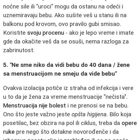
noćne sile ili "uroci" mogu da ostanu na odeći i
uznemiravaju bebu. Ako sušite veš u stanu ili na
balkonu pod krovom, ovo pravilo gubi smisao.
Koristite
svoju procenu
- ako je lepo vreme i imate
gde da okačite veš da se osuši, nema razloga za
zabrinutost.
5. "Ne sme niko da vidi bebu do 40 dana / žene
sa menstruacijom ne smeju da vide bebu"
Ovakva izolacija potiče iz straha od infekcija i vere
u to da je žena za vreme menstruacije "nečista".
Menstruacija nije bolest
i ne prenosi se na bebu.
Ono što jeste važno jeste
opšta higijena
. Bilo koja
posetilac, bez obzira na pol ili ciklus, treba da
opere
ruke
pre nego što dotakne novorođenče i da