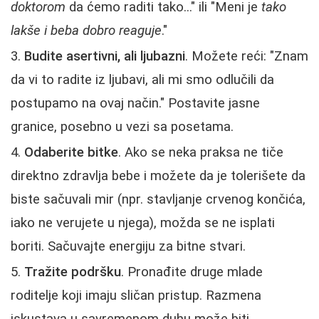
doktorom
da ćemo raditi tako..." ili "Meni je
tako
lakše i beba dobro reaguje
."
Budite asertivni, ali ljubazni
. Možete reći: "Znam
da vi to radite iz ljubavi, ali mi smo odlučili da
postupamo na ovaj način." Postavite jasne
granice, posebno u vezi sa posetama.
Odaberite bitke
. Ako se neka praksa ne tiče
direktno zdravlja bebe i možete da je tolerišete da
biste sačuvali mir (npr. stavljanje crvenog končića,
iako ne verujete u njega), možda se ne isplati
boriti. Sačuvajte energiju za bitne stvari.
Tražite podršku
. Pronađite druge mlade
roditelje koji imaju sličan pristup. Razmena