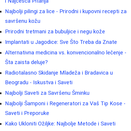
i Najčešća Pitanja
Najbolji pilingi za lice - Prirodni i kupovni recepti za
savršenu kožu
Prirodni tretmani za bubuljice i negu kože
Implantati u Jagodice: Sve Što Treba da Znate
Alternativna medicina vs. konvencionalno lečenje -
Šta zaista deluje?
Radiotalasno Skidanje Mladeža i Bradavica u
Beogradu - Iskustva i Saveti
Najbolji Saveti za Savršenu Šminku
Najbolji Šamponi i Regeneratori za Vaš Tip Kose -
Saveti i Preporuke
Kako Ukloniti Ožiljke: Najbolje Metode i Saveti