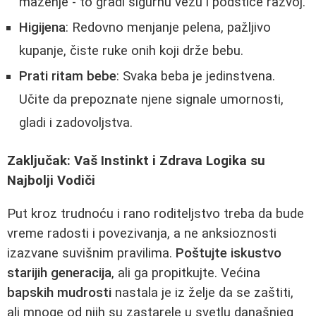
mazenje - to gradi sigurnu vezu i podstiče razvoj.
Higijena
: Redovno menjanje pelena, pažljivo
kupanje, čiste ruke onih koji drže bebu.
Prati ritam bebe
: Svaka beba je jedinstvena.
Učite da prepoznate njene signale umornosti,
gladi i zadovoljstva.
Zaključak: Vaš Instinkt i Zdrava Logika su
Najbolji Vodiči
Put kroz trudnoću i rano roditeljstvo treba da bude
vreme radosti i povezivanja, a ne anksioznosti
izazvane suvišnim pravilima.
Poštujte iskustvo
starijih generacija
, ali ga propitkujte. Većina
bapskih mudrosti
nastala je iz želje da se zaštiti,
ali mnoge od njih su zastarele u svetlu današnjeg