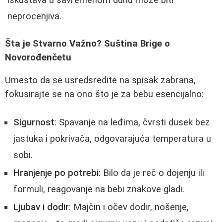
iskustava u savremenom duhu može biti
neprocenjiva.
Šta je Stvarno Važno? Suština Brige o
Novorođenčetu
Umesto da se usredsredite na spisak zabrana,
fokusirajte se na ono što je za bebu esencijalno:
Sigurnost
: Spavanje na leđima, čvrsti dusek bez
jastuka i pokrivača, odgovarajuća temperatura u
sobi.
Hranjenje po potrebi
: Bilo da je reč o dojenju ili
formuli, reagovanje na bebi znakove gladi.
Ljubav i dodir
: Majčin i očev dodir, nošenje,