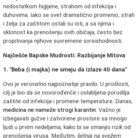
nedostatkom higijene, strahom od infekcija i
duhovima. Iako se svet dramatično promenio, strah
i želja za zaštitom ostali su isti, a sa njima i
sklonost ka prenošenju ovih običaja, često bez
propitivanja njihove suvremene svrsishodnosti.
Najčešće Bapske Mudrosti: Razbijanje Mitova
1. "Beba (i majka) ne smeju da izlaze 40 dana"
Ovo je verovatno najpoznatije pravilo. U prošlosti,
cilj je bio da se novorođenče i oslabljena porodilja
zaštite od infekcija i promene temperature. Danas,
medicina ne nameže strogi karantin
. Važno je
izbegavati gužve i zatvorene prostore sa mnogo
ljudi u prvim nedeljama, kako bi se smanjio rizik od
prenošenja virusa. Međutim,
šetnja na svežem