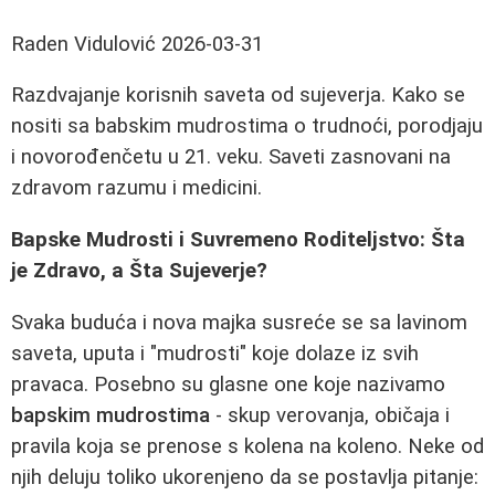
Raden Vidulović
2026-03-31
Razdvajanje korisnih saveta od sujeverja. Kako se
nositi sa babskim mudrostima o trudnoći, porodjaju
i novorođenčetu u 21. veku. Saveti zasnovani na
zdravom razumu i medicini.
Bapske Mudrosti i Suvremeno Roditeljstvo: Šta
je Zdravo, a Šta Sujeverje?
Svaka buduća i nova majka susreće se sa lavinom
saveta, uputa i "mudrosti" koje dolaze iz svih
pravaca. Posebno su glasne one koje nazivamo
bapskim mudrostima
- skup verovanja, običaja i
pravila koja se prenose s kolena na koleno. Neke od
njih deluju toliko ukorenjeno da se postavlja pitanje: