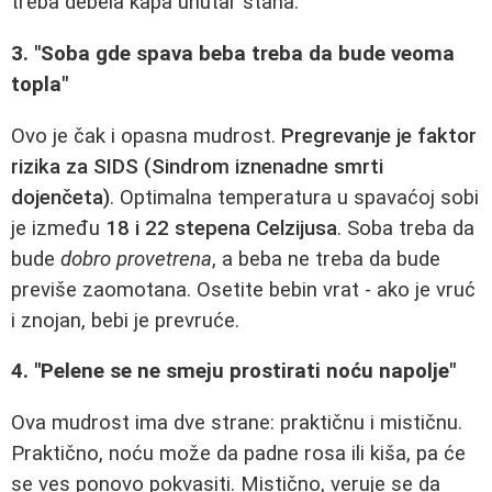
treba debela kapa unutar stana.
3. "Soba gde spava beba treba da bude veoma
topla"
Ovo je čak i opasna mudrost.
Pregrevanje je faktor
rizika za SIDS (Sindrom iznenadne smrti
dojenčeta)
. Optimalna temperatura u spavaćoj sobi
je između
18 i 22 stepena Celzijusa
. Soba treba da
bude
dobro provetrena
, a beba ne treba da bude
previše zaomotana. Osetite bebin vrat - ako je vruć
i znojan, bebi je prevruće.
4. "Pelene se ne smeju prostirati noću napolje"
Ova mudrost ima dve strane: praktičnu i mističnu.
Praktično, noću može da padne rosa ili kiša, pa će
se ves ponovo pokvasiti. Mistično, veruje se da