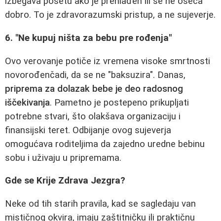
izbegava posetu ako je prehlađen ili se ne oseća
dobro. To je zdravorazumski pristup, a ne sujeverje.
6. "Ne kupuj ništa za bebu pre rođenja"
Ovo verovanje potiče iz vremena visoke smrtnosti
novorođenčadi, da se ne "baksuzira". Danas,
priprema za dolazak bebe je deo radosnog
iščekivanja
. Pametno je postepeno prikupljati
potrebne stvari, što olakšava organizaciju i
finansijski teret. Odbijanje ovog sujeverja
omogućava roditeljima da zajedno uredne bebinu
sobu i uživaju u pripremama.
Gde se Krije Zdrava Jezgra?
Neke od tih starih pravila, kad se sagledaju van
mističnog okvira, imaju zaštitničku ili praktičnu