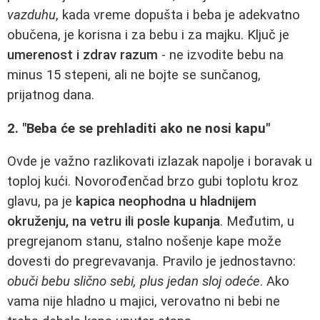
vazduhu
, kada vreme dopušta i beba je adekvatno
obučena, je korisna i za bebu i za majku. Ključ je
umerenost i zdrav razum
- ne izvodite bebu na
minus 15 stepeni, ali ne bojte se sunčanog,
prijatnog dana.
2. "Beba će se prehladiti ako ne nosi kapu"
Ovde je važno razlikovati izlazak napolje i boravak u
toploj kući. Novorođenčad brzo gubi toplotu kroz
glavu, pa je
kapica neophodna u hladnijem
okruženju, na vetru ili posle kupanja
. Međutim, u
pregrejanom stanu, stalno nošenje kape može
dovesti do pregrevavanja. Pravilo je jednostavno:
obuči bebu slično sebi, plus jedan sloj odeće
. Ako
vama nije hladno u majici, verovatno ni bebi ne