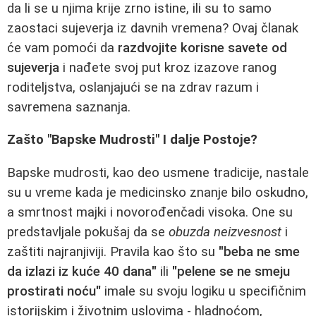
da li se u njima krije zrno istine, ili su to samo
zaostaci sujeverja iz davnih vremena? Ovaj članak
će vam pomoći da
razdvojite korisne savete od
sujeverja
i nađete svoj put kroz izazove ranog
roditeljstva, oslanjajući se na zdrav razum i
savremena saznanja.
Zašto "Bapske Mudrosti" I dalje Postoje?
Bapske mudrosti, kao deo usmene tradicije, nastale
su u vreme kada je medicinsko znanje bilo oskudno,
a smrtnost majki i novorođenčadi visoka. One su
predstavljale pokušaj da se
obuzda neizvesnost
i
zaštiti najranjiviji. Pravila kao što su
"beba ne sme
da izlazi iz kuće 40 dana"
ili
"pelene se ne smeju
prostirati noću"
imale su svoju logiku u specifičnim
istorijskim i životnim uslovima - hladnoćom,