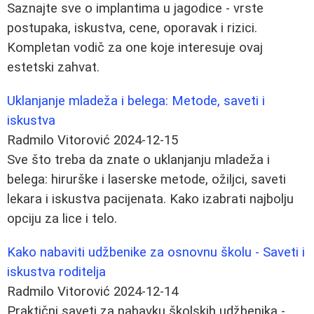
Saznajte sve o implantima u jagodice - vrste
postupaka, iskustva, cene, oporavak i rizici.
Kompletan vodič za one koje interesuje ovaj
estetski zahvat.
Uklanjanje mladeža i belega: Metode, saveti i
iskustva
Radmilo Vitorović
2024-12-15
Sve što treba da znate o uklanjanju mladeža i
belega: hirurške i laserske metode, ožiljci, saveti
lekara i iskustva pacijenata. Kako izabrati najbolju
opciju za lice i telo.
Kako nabaviti udžbenike za osnovnu školu - Saveti i
iskustva roditelja
Radmilo Vitorović
2024-12-14
Praktični saveti za nabavku školskih udžbenika -