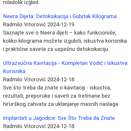
mladolik izgled.
Neera Dijeta: Detoksikacija i Gubitak Kilograma
Radmilo Vitorović
2024-12-19
Saznajte sve o Neera dijeti – kako funkcioniše,
koliko kilograma možete izgubiti, iskustva korisnika
i praktične savete za uspešnu detoksikaciju.
Ultrazvučna Kavitacija - Kompletan Vodič i Iskustva
Korisnika
Radmilo Vitorović
2024-12-18
Sve što treba da znate o kavitaciji - iskustva,
rezultati, preporuke i saveti za tretmane bez
hirurškog zahvata za uklanjanje masnih naslaga
Implantati u Jagodice: Sve Što Treba da Znate
Radmilo Vitorović
2024-12-18