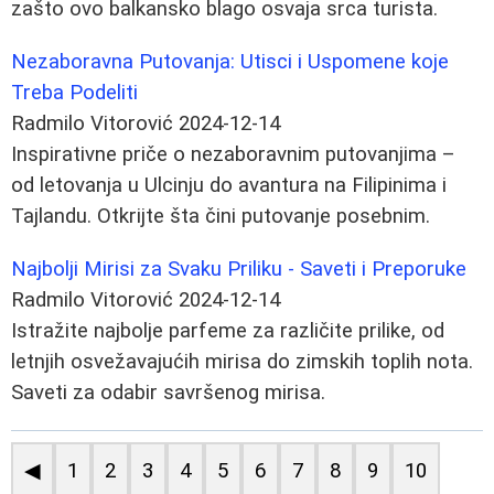
zašto ovo balkansko blago osvaja srca turista.
Nezaboravna Putovanja: Utisci i Uspomene koje
Treba Podeliti
Radmilo Vitorović
2024-12-14
Inspirativne priče o nezaboravnim putovanjima –
od letovanja u Ulcinju do avantura na Filipinima i
Tajlandu. Otkrijte šta čini putovanje posebnim.
Najbolji Mirisi za Svaku Priliku - Saveti i Preporuke
Radmilo Vitorović
2024-12-14
Istražite najbolje parfeme za različite prilike, od
letnjih osvežavajućih mirisa do zimskih toplih nota.
Saveti za odabir savršenog mirisa.
◀
1
2
3
4
5
6
7
8
9
10