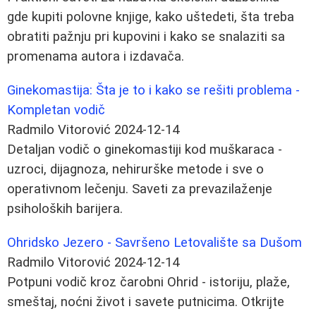
gde kupiti polovne knjige, kako uštedeti, šta treba
obratiti pažnju pri kupovini i kako se snalaziti sa
promenama autora i izdavača.
Ginekomastija: Šta je to i kako se rešiti problema -
Kompletan vodič
Radmilo Vitorović
2024-12-14
Detaljan vodič o ginekomastiji kod muškaraca -
uzroci, dijagnoza, nehirurške metode i sve o
operativnom lečenju. Saveti za prevazilaženje
psiholoških barijera.
Ohridsko Jezero - Savršeno Letovalište sa Dušom
Radmilo Vitorović
2024-12-14
Potpuni vodič kroz čarobni Ohrid - istoriju, plaže,
smeštaj, noćni život i savete putnicima. Otkrijte