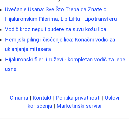
Uvećanje Usana: Sve Što Treba da Znate o
Hijaluronskim Filerima, Lip Liftu i Lipotransferu
Vodič kroz negu i pudere za suvu kožu lica
Hemijski piling i čišćenje lica: Konačni vodič za
uklanjanje mitesera
Hijaluronski fileri i ruževi - kompletan vodič za lepe
usne
O nama
|
Kontakt
|
Politika privatnosti
|
Uslovi
korišćenja
|
Marketinški servisi