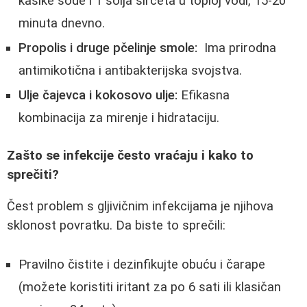
kašike sode i 1 šolja sirceta u toploj vodi, 15-20
minuta dnevno.
Propolis i druge pčelinje smole: ​​
Ima prirodna
antimikotična i antibakterijska svojstva.
Ulje čajevca i kokosovo ulje:
Efikasna
kombinacija za mirenje i hidrataciju.
Zašto se infekcije često vraćaju i kako to
sprečiti?
Čest problem s gljivičnim infekcijama je njihova
sklonost povratku. Da biste to sprečili:
Pravilno čistite i dezinfikujte obuću i čarape
(možete koristiti iritant za po 6 sati ili klasičan