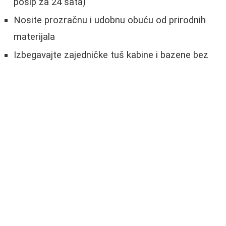
posip za 24 sata)
Nosite prozračnu i udobnu obuću od prirodnih
materijala
Izbegavajte zajedničke tuš kabine i bazene bez ​​​​​​​​​​​​​​​​​​​​​​​​​​​​​​​​​​​​​​​​​​​​​​​​​​​​​​​​​​​​​​​​​​​​​​​​​​​​​​​​​​​​​​​​​​​​​​​​​​​​​​​​​​​​​​​​​ ​​​​​​​​​​​​​​​​​​​​​​​​ ​​​​​​ ​​​​​​
​​​​​ ​​​ ​​ ​ ​ ​ ​ ​ ​ ​ ​ ​ ​ ​ ​ ​ ​ ​ ​ ​ ​ ​ ​ ​ ​ ​ ​ ​ ​ ​ ​ ​ ​ ​ ​ ​ ​ ​ ​ ​ ​ ​ ​ ​ ​ ​ ​ ​ ​ ​ ​ ​ ​ ​ ​ ​ ​ ​ ​ ​ ​ ​ ​ ​ ​ ​ ​ ​ ​ ​ ​ ​ ​ ​ ​ ​ ​ ​ ​ ​ ​ ​
​ ​ ​ ​ ​ ​ ​ ​ ​ ​ ​ ​ ​ ​ ​ ​ ​ ​ ​ ​ ​ ​ ​ ​ ​ ​ ​ ​ ​ ​ ​ ​ ​ ​ ​ ​ ​ ​ ​ ​ ​ ​ ​ ​ ​ ​ ​ ​ ​ ​ ​ ​ ​ ​ ​ ​ ​ ​ ​ ​ ​ ​ ​ ​ ​ ​ ​ ​ ​ ​ ​ ​ ​ ​ ​ ​ ​ ​ ​ ​ ​ ​
​ ​ ​ ​ ​ ​ ​ ​ ​ ​ ​ ​ ​ ​ ​ ​ ​ ​ ​ ​ ​ ​ ​ ​ ​ ​ ​ ​ ​ ​ ​ ​ ​ ​ ​ ​ ​ ​ ​ ​ ​ ​ ​ ​ ​ ​ ​ ​ ​ ​ ​ ​ ​ ​ ​ ​ ​ ​ ​ ​ ​ ​ ​ ​ ​ ​ ​ ​ ​ ​ ​ ​ ​ ​ ​ ​ ​ ​ ​ ​ ​ ​
​ ​ ​ ​ ​ ​ ​ ​ ​ ​ ​ ​ ​ ​ ​ ​ ​ ​ ​ ​ ​ ​ ​ ​ ​ ​ ​ ​ ​ ​ ​ ​ ​ ​ ​ ​ ​ ​ ​ ​ ​ ​ ​ ​ ​ ​ ​ ​ ​ ​ ​ ​ ​ ​ ​ ​ ​ ​ ​ ​ ​ ​ ​ ​ ​ ​ ​ ​ ​ ​ ​ ​ ​ ​ ​ ​ ​ ​ ​ ​ ​ ​
​ ​ ​ ​ ​ ​ ​ ​ ​ ​ ​ ​ ​ ​ ​ ​ ​ ​ ​ ​ ​ ​ ​ ​ ​ ​ ​ ​ ​ ​ ​ ​ ​ ​ ​ ​ ​ ​ ​ ​ ​ ​ ​ ​ ​ ​ ​ ​ ​ ​ ​ ​ ​ ​ ​ ​ ​ ​ ​ ​ ​ ​ ​ ​ ​ ​ ​ ​ ​ ​ ​ ​ ​ ​ ​ ​ ​ ​ ​ ​ ​ ​
​ ​ ​ ​ ​ ​ ​ ​ ​ ​ ​ ​ ​ ​ ​ ​ ​ ​ ​ ​ ​ ​ ​ ​ ​ ​ ​ ​ ​ ​ ​ ​ ​ ​ ​ ​ ​ ​ ​ ​ ​ ​ ​ ​ ​ ​ ​ ​ ​ ​ ​ ​ ​ ​ ​ ​ ​ ​ ​ ​ ​ ​ ​ ​ ​ ​ ​ ​ ​ ​ ​ ​ ​ ​ ​ ​ ​ ​ ​ ​ ​ ​
​ ​ ​ ​ ​ ​ ​ ​ ​ ​ ​ ​ ​ ​ ​ ​ ​ ​ ​ ​ ​ ​ ​ ​ ​ ​ ​ ​ ​ ​ ​ ​ ​ ​ ​ ​ ​ ​ ​ ​ ​ ​ ​ ​ ​ ​ ​ ​ ​ ​ ​ ​ ​ ​ ​ ​ ​ ​ ​ ​ ​ ​ ​ ​ ​ ​ ​ ​ ​ ​ ​ ​ ​ ​ ​ ​ ​ ​ ​ ​ ​ ​
​ ​ ​ ​ ​ ​ ​ ​ ​ ​ ​ ​ ​ ​ ​ ​ ​ ​ ​ ​ ​ ​ ​ ​ ​ ​ ​ ​ ​ ​ ​ ​ ​ ​ ​ ​ ​ ​ ​ ​ ​ ​ ​ ​ ​ ​ ​ ​ ​ ​ ​ ​ ​ ​ ​ ​ ​ ​ ​ ​ ​ ​ ​ ​ ​ ​ ​ ​ ​ ​ ​ ​ ​ ​ ​ ​ ​ ​ ​ ​ ​ ​
​ ​ ​ ​ ​ ​ ​ ​ ​ ​ ​ ​ ​ ​ ​ ​ ​ ​ ​ ​ ​ ​ ​ ​ ​ ​ ​ ​ ​ ​ ​ ​ ​ ​ ​ ​ ​ ​ ​ ​ ​ ​ ​ ​ ​ ​ ​ ​ ​ ​ ​ ​ ​ ​ ​ ​ ​ ​ ​ ​ ​ ​ ​ ​ ​ ​ ​ ​ ​ ​ ​ ​ ​ ​ ​ ​ ​ ​ ​ ​ ​ ​
​ ​ ​ ​ ​ ​ ​ ​ ​ ​ ​ ​