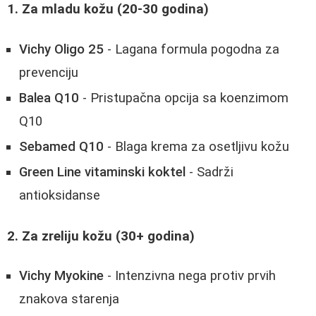
1. Za mladu kožu (20-30 godina)
Vichy Oligo 25
- Lagana formula pogodna za
prevenciju
Balea Q10
- Pristupačna opcija sa koenzimom
Q10
Sebamed Q10
- Blaga krema za osetljivu kožu
Green Line vitaminski koktel
- Sadrži
antioksidanse
2. Za zreliju kožu (30+ godina)
Vichy Myokine
- Intenzivna nega protiv prvih
znakova starenja