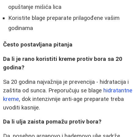
opuštanje mišića lica
Koristite blage preparate prilagođene vašim
godinama
Često postavljana pitanja
Da li je rano koristiti kreme protiv bora sa 20
godina?
Sa 20 godina najvažnija je prevencija - hidratacija i
zaštita od sunca. Preporučuju se blage
hidratantne
kreme
, dok intenzivnije anti-age preparate treba
uvoditi kasnije.
Da li ulja zaista pomažu protiv bora?
Da, posebno arganovo i bademovo ulje sadrže