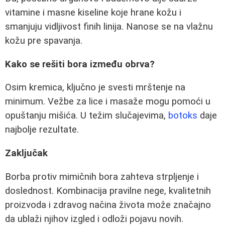
vitamine i masne kiseline koje hrane kožu i
smanjuju vidljivost finih linija. Nanose se na vlažnu
kožu pre spavanja.
Kako se rešiti bora između obrva?
Osim kremica, ključno je svesti mrštenje na
minimum. Vežbe za lice i masaže mogu pomoći u
opuštanju mišića. U težim slučajevima,
botoks
daje
najbolje rezultate.
Zaključak
Borba protiv mimičnih bora zahteva strpljenje i
doslednost. Kombinacija pravilne nege, kvalitetnih
proizvoda i zdravog načina života može značajno
da ublaži njihov izgled i odloži pojavu novih.