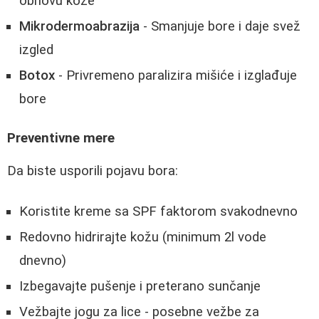
obnovu kože
Mikrodermoabrazija
- Smanjuje bore i daje svež
izgled
Botox
- Privremeno paralizira mišiće i izglađuje
bore
Preventivne mere
Da biste usporili pojavu bora:
Koristite kreme sa SPF faktorom svakodnevno
Redovno hidrirajte kožu (minimum 2l vode
dnevno)
Izbegavajte pušenje i preterano sunčanje
Vežbajte jogu za lice - posebne vežbe za