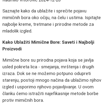
Saznajte kako da ublažite i sprečite pojavu
mimičnih bora oko očiju, na čelu i ustima. Ispitajte
najbolje kreme, tretmane i prirodne metode za
mladolik izgled.
Kako Ublažiti Mimične Bore: Saveti i Najbolji
Proizvodi
Mimične bore su prirodna pojava koja se javlja
usled pokreta lica - smejanja, mrštenja i drugih
izraza. Dok se ne možemo potpuno odupreti
starenju, postoji mnogo načina da ublažimo njihov
izgled i usporimo njihovo pojavljivanje. U ovom
članku ćemo istražiti najefikasnije metode borbe
protiv mimičnih bora.