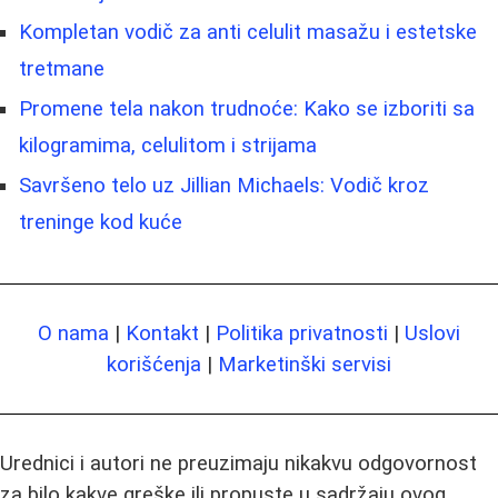
Kompletan vodič za anti celulit masažu i estetske
tretmane
Promene tela nakon trudnoće: Kako se izboriti sa
kilogramima, celulitom i strijama
Savršeno telo uz Jillian Michaels: Vodič kroz
treninge kod kuće
O nama
|
Kontakt
|
Politika privatnosti
|
Uslovi
korišćenja
|
Marketinški servisi
Urednici i autori ne preuzimaju nikakvu odgovornost
za bilo kakve greške ili propuste u sadržaju ovog