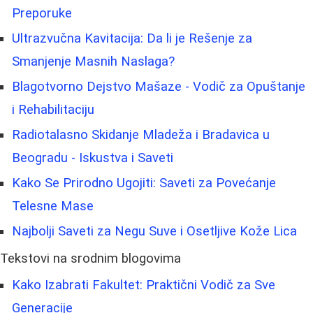
Preporuke
Ultrazvučna Kavitacija: Da li je Rešenje za
Smanjenje Masnih Naslaga?
Blagotvorno Dejstvo Mašaze - Vodič za Opuštanje
i Rehabilitaciju
Radiotalasno Skidanje Mladeža i Bradavica u
Beogradu - Iskustva i Saveti
Kako Se Prirodno Ugojiti: Saveti za Povećanje
Telesne Mase
Najbolji Saveti za Negu Suve i Osetljive Kože Lica
Tekstovi na srodnim blogovima
Kako Izabrati Fakultet: Praktični Vodič za Sve
Generacije