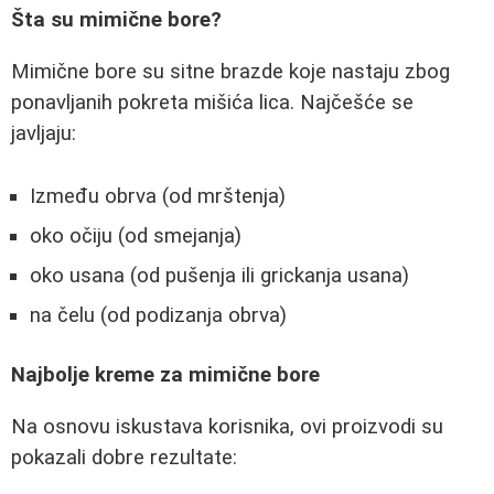
Šta su mimične bore?
Mimične bore su sitne brazde koje nastaju zbog
ponavljanih pokreta mišića lica. Najčešće se
javljaju:
Između obrva (od mrštenja)
oko očiju (od smejanja)
oko usana (od pušenja ili grickanja usana)
na čelu (od podizanja obrva)
Najbolje kreme za mimične bore
Na osnovu iskustava korisnika, ovi proizvodi su
pokazali dobre rezultate: