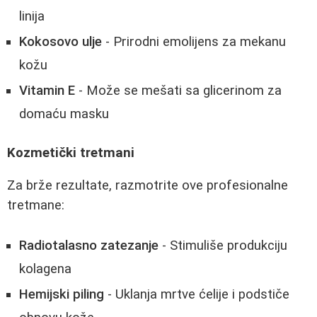
linija
Kokosovo ulje
- Prirodni emolijens za mekanu
kožu
Vitamin E
- Može se mešati sa glicerinom za
domaću masku
Kozmetički tretmani
Za brže rezultate, razmotrite ove profesionalne
tretmane:
Radiotalasno zatezanje
- Stimuliše produkciju
kolagena
Hemijski piling
- Uklanja mrtve ćelije i podstiče