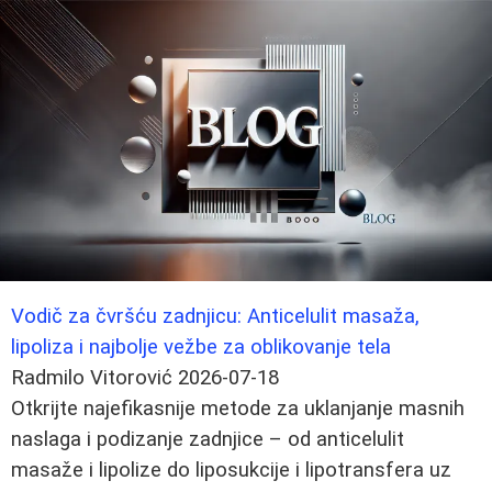
Vodič za čvršću zadnjicu: Anticelulit masaža,
lipoliza i najbolje vežbe za oblikovanje tela
Radmilo Vitorović
2026-07-18
Otkrijte najefikasnije metode za uklanjanje masnih
naslaga i podizanje zadnjice – od anticelulit
masaže i lipolize do liposukcije i lipotransfera uz