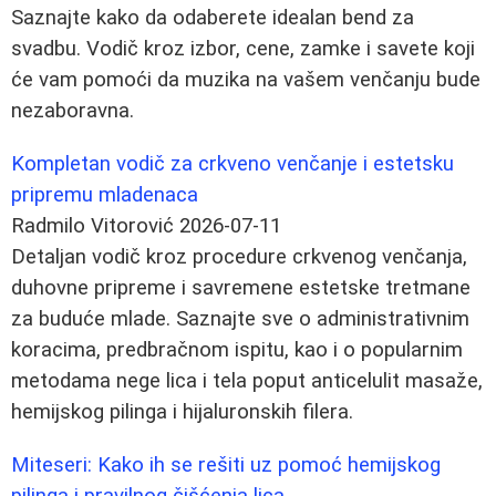
Saznajte kako da odaberete idealan bend za
svadbu. Vodič kroz izbor, cene, zamke i savete koji
će vam pomoći da muzika na vašem venčanju bude
nezaboravna.
Kompletan vodič za crkveno venčanje i estetsku
pripremu mladenaca
Radmilo Vitorović
2026-07-11
Detaljan vodič kroz procedure crkvenog venčanja,
duhovne pripreme i savremene estetske tretmane
za buduće mlade. Saznajte sve o administrativnim
koracima, predbračnom ispitu, kao i o popularnim
metodama nege lica i tela poput anticelulit masaže,
hemijskog pilinga i hijaluronskih filera.
Miteseri: Kako ih se rešiti uz pomoć hemijskog
pilinga i pravilnog čišćenja lica