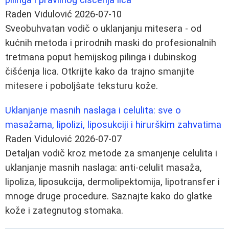
Raden Vidulović
2026-07-10
Sveobuhvatan vodič o uklanjanju mitesera - od
kućnih metoda i prirodnih maski do profesionalnih
tretmana poput hemijskog pilinga i dubinskog
čišćenja lica. Otkrijte kako da trajno smanjite
mitesere i poboljšate teksturu kože.
Uklanjanje masnih naslaga i celulita: sve o
masažama, lipolizi, liposukciji i hirurškim zahvatima
Raden Vidulović
2026-07-07
Detaljan vodič kroz metode za smanjenje celulita i
uklanjanje masnih naslaga: anti-celulit masaža,
lipoliza, liposukcija, dermolipektomija, lipotransfer i
mnoge druge procedure. Saznajte kako do glatke
kože i zategnutog stomaka.