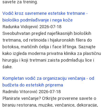
savete za trening.
Vodič kroz savremene estetske tretmane -
biološko podmlađivanje i nega kože
Radunka Vidojević
2026-07-18
Sveobuhvatan pregled najefikasnijih bioloških
tretmana, od retinoida i hijaluronskih filera do
botoksa, matičnih ćelija i face liftinga. Saznajte
kako izgleda moderna privatna klinika za plastičnu
hirurgiju i koji tretmani zaista podmlađuju lice i
šake.
Kompletan vodič za organizaciju venčanja - od
budžeta do estetskih priprema
Radmilo Vitorović
2026-07-18
Planirate venčanje? Otkrijte proverene savete o
biranju restorana, muzike, venčanice, dekoracije,