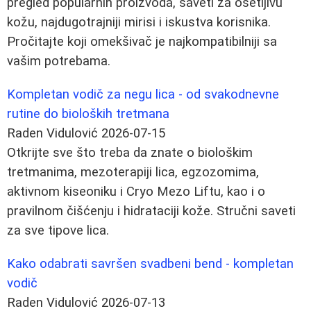
pregled popularnih proizvoda, saveti za osetljivu
kožu, najdugotrajniji mirisi i iskustva korisnika.
Pročitajte koji omekšivač je najkompatibilniji sa
vašim potrebama.
Kompletan vodič za negu lica - od svakodnevne
rutine do bioloških tretmana
Raden Vidulović
2026-07-15
Otkrijte sve što treba da znate o biološkim
tretmanima, mezoterapiji lica, egzozomima,
aktivnom kiseoniku i Cryo Mezo Liftu, kao i o
pravilnom čišćenju i hidrataciji kože. Stručni saveti
za sve tipove lica.
Kako odabrati savršen svadbeni bend - kompletan
vodič
Raden Vidulović
2026-07-13