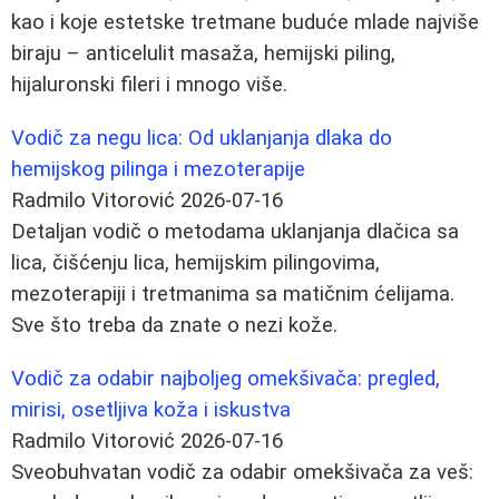
kao i koje estetske tretmane buduće mlade najviše
biraju – anticelulit masaža, hemijski piling,
hijaluronski fileri i mnogo više.
Vodič za negu lica: Od uklanjanja dlaka do
hemijskog pilinga i mezoterapije
Radmilo Vitorović
2026-07-16
Detaljan vodič o metodama uklanjanja dlačica sa
lica, čišćenju lica, hemijskim pilingovima,
mezoterapiji i tretmanima sa matičnim ćelijama.
Sve što treba da znate o nezi kože.
Vodič za odabir najboljeg omekšivača: pregled,
mirisi, osetljiva koža i iskustva
Radmilo Vitorović
2026-07-16
Sveobuhvatan vodič za odabir omekšivača za veš: