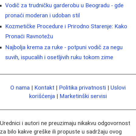
Vodič za trudničku garderobu u Beogradu - gde
pronaći moderan i udoban stil
Kozmetičke Procedure i Prirodno Starenje: Kako
Pronaći Ravnotežu
Najbolja krema za ruke - potpuni vodič za negu
suvih, ispucalih i osetljivih ruku tokom zime
O nama
|
Kontakt
|
Politika privatnosti
|
Uslovi
korišćenja
|
Marketinški servisi
Urednici i autori ne preuzimaju nikakvu odgovornost
za bilo kakve greške ili propuste u sadržaju ovog