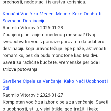
prednosti, nedostaci i iskustva korisnica.
Konačni Vodič za Medeni Mesec: Kako Odabrati
Savršenu Destinaciju
Radmilo Vitorović
2026-01-28
Zbunjeni planiranjem medenog meseca? Ovaj
sveobuhvatni vodič pomaže parovima da odaberu
destinaciju koja uravnotežuje lepe plaže, aktivnosti i
romantiku, bez da budu monotone kao Maldivi.
Saveti za različite budžete, vremenske periode i
stilove putovanja.
Savršene Cipele za Venčanje: Kako Naći Udobnost i
Stil
Radmilo Vitorović
2026-01-27
Kompletan vodič za izbor cipela za venčanje. Saveti
o udobnosti, stilu, visini štikle, gde tražiti i kako