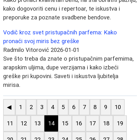
kako dogovoriti cenu i repertoar, te iskustva i
preporuke za poznate svadbene bendove.
Vodič kroz svet pristupačnih parfema: Kako
pronaći svoj miris bez greške
Radmilo Vitorović
2026-01-01
Sve što treba da znate o pristupačnim parfemima,
arapskim uljima, dupe verzijama i kako izbeći
greške pri kupovini. Saveti i iskustva ljubitelja
mirisa.
◀
1
2
3
4
5
6
7
8
9
10
11
12
13
14
15
16
17
18
19
20
21
22
23
24
25
26
27
28