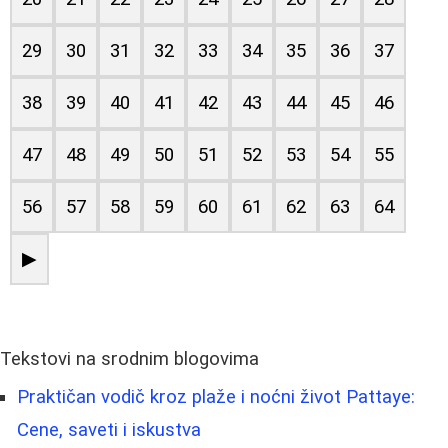
29
30
31
32
33
34
35
36
37
38
39
40
41
42
43
44
45
46
47
48
49
50
51
52
53
54
55
56
57
58
59
60
61
62
63
64
▶
Tekstovi na srodnim blogovima
Praktičan vodič kroz plaže i noćni život Pattaye:
Cene, saveti i iskustva