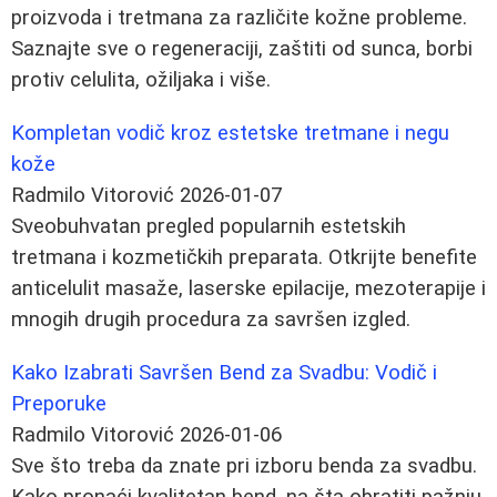
proizvoda i tretmana za različite kožne probleme.
Saznajte sve o regeneraciji, zaštiti od sunca, borbi
protiv celulita, ožiljaka i više.
Kompletan vodič kroz estetske tretmane i negu
kože
Radmilo Vitorović
2026-01-07
Sveobuhvatan pregled popularnih estetskih
tretmana i kozmetičkih preparata. Otkrijte benefite
anticelulit masaže, laserske epilacije, mezoterapije i
mnogih drugih procedura za savršen izgled.
Kako Izabrati Savršen Bend za Svadbu: Vodič i
Preporuke
Radmilo Vitorović
2026-01-06
Sve što treba da znate pri izboru benda za svadbu.
Kako pronaći kvalitetan bend, na šta obratiti pažnju,