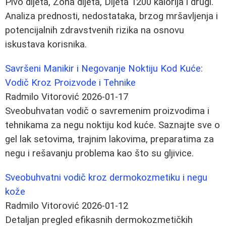
Pivo dijeta, Zona dijeta, Dijeta 1200 kalorija i drugi.
Analiza prednosti, nedostataka, brzog mršavljenja i
potencijalnih zdravstvenih rizika na osnovu
iskustava korisnika.
Savršeni Manikir i Negovanje Noktiju Kod Kuće:
Vodič Kroz Proizvode i Tehnike
Radmilo Vitorović
2026-01-17
Sveobuhvatan vodič o savremenim proizvodima i
tehnikama za negu noktiju kod kuće. Saznajte sve o
gel lak setovima, trajnim lakovima, preparatima za
negu i rešavanju problema kao što su gljivice.
Sveobuhvatni vodič kroz dermokozmetiku i negu
kože
Radmilo Vitorović
2026-01-12
Detaljan pregled efikasnih dermokozmetičkih