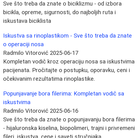
Sve što treba da znate o biciklizmu - od izbora
bicikla, opreme, sigurnosti, do najboljih ruta i
iskustava biciklista
Iskustva sa rinoplastikom - Sve što treba da znate
o operaciji nosa
Radmilo Vitorović
2025-06-17
Kompletan vodič kroz operaciju nosa sa iskustvima
pacijenata. Pročitajte o postupku, oporavku, ceni i
očekivanim rezultatima rinoplastike.
Popunjavanje bora filerima: Kompletan vodič sa
iskustvima
Radmilo Vitorović
2025-06-16
Sve što treba da znate o popunjavanju bora filerima
- hijaluronska kiselina, biopolimeri, trajni i privremeni
fileri, iskustva, cene i saveti stručnjaka.