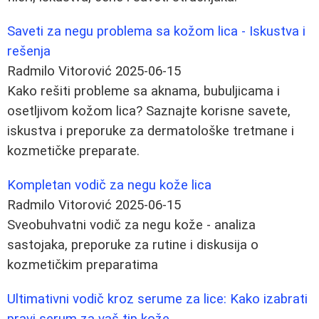
Saveti za negu problema sa kožom lica - Iskustva i
rešenja
Radmilo Vitorović
2025-06-15
Kako rešiti probleme sa aknama, bubuljicama i
osetljivom kožom lica? Saznajte korisne savete,
iskustva i preporuke za dermatološke tretmane i
kozmetičke preparate.
Kompletan vodič za negu kože lica
Radmilo Vitorović
2025-06-15
Sveobuhvatni vodič za negu kože - analiza
sastojaka, preporuke za rutine i diskusija o
kozmetičkim preparatima
Ultimativni vodič kroz serume za lice: Kako izabrati
pravi serum za vaš tip kože