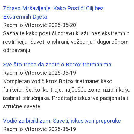
Zdravo Mršavljenje: Kako Postići Cilj bez
Ekstremnih Dijeta
Radmilo Vitorović
2025-06-20
Saznajte kako postići zdravu kilažu bez ekstremnih
restrikcija. Saveti o ishrani, vežbanju i dugoročnom
održavanju.
Sve što treba da znate o Botox tretmanima
Radmilo Vitorović
2025-06-19
Kompletan vodič kroz Botox tretmane: kako
funkcioniše, koliko traje, najčešće zone, rizici i kako
izabrati stručnjaka. Pročitajte iskustva pacijenata i
stručne savete.
Vodič za biciklizam: Saveti, iskustva i preporuke
Radmilo Vitorović
2025-06-19