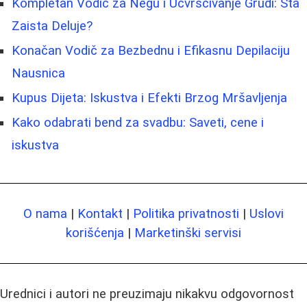
Kompletan Vodič za Negu i Učvršćivanje Grudi: Šta
Zaista Deluje?
Konačan Vodič za Bezbednu i Efikasnu Depilaciju
Nausnica
Kupus Dijeta: Iskustva i Efekti Brzog Mršavljenja
Kako odabrati bend za svadbu: Saveti, cene i
iskustva
O nama
|
Kontakt
|
Politika privatnosti
|
Uslovi
korišćenja
|
Marketinški servisi
Urednici i autori ne preuzimaju nikakvu odgovornost