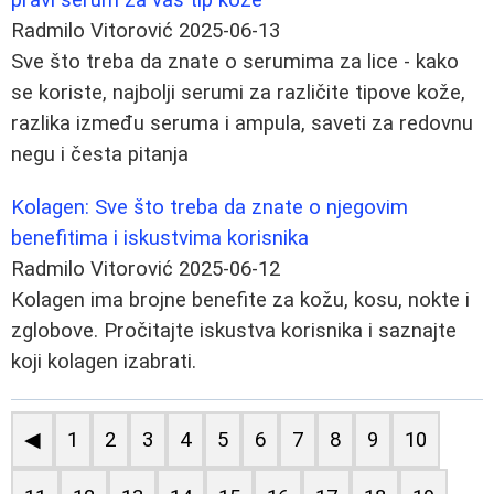
Radmilo Vitorović
2025-06-13
Sve što treba da znate o serumima za lice - kako
se koriste, najbolji serumi za različite tipove kože,
razlika između seruma i ampula, saveti za redovnu
negu i česta pitanja
Kolagen: Sve što treba da znate o njegovim
benefitima i iskustvima korisnika
Radmilo Vitorović
2025-06-12
Kolagen ima brojne benefite za kožu, kosu, nokte i
zglobove. Pročitajte iskustva korisnika i saznajte
koji kolagen izabrati.
◀
1
2
3
4
5
6
7
8
9
10