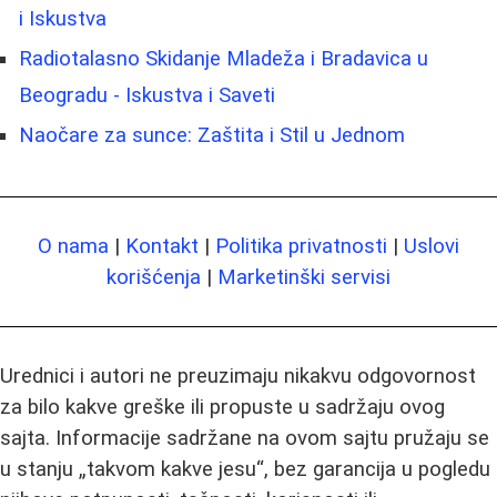
i Iskustva
Radiotalasno Skidanje Mladeža i Bradavica u
Beogradu - Iskustva i Saveti
Naočare za sunce: Zaštita i Stil u Jednom
O nama
|
Kontakt
|
Politika privatnosti
|
Uslovi
korišćenja
|
Marketinški servisi
Urednici i autori ne preuzimaju nikakvu odgovornost
za bilo kakve greške ili propuste u sadržaju ovog
sajta. Informacije sadržane na ovom sajtu pružaju se
u stanju „takvom kakve jesu“, bez garancija u pogledu