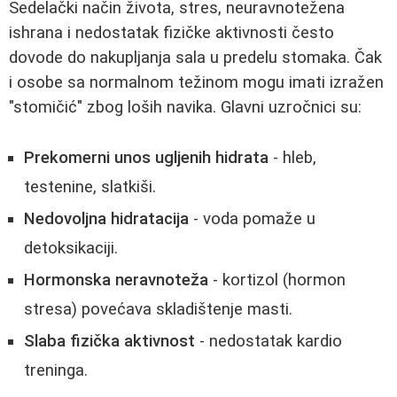
Sedelački način života, stres, neuravnotežena
ishrana i nedostatak fizičke aktivnosti često
dovode do nakupljanja sala u predelu stomaka. Čak
i osobe sa normalnom težinom mogu imati izražen
"stomičić" zbog loših navika. Glavni uzročnici su:
Prekomerni unos ugljenih hidrata
- hleb,
testenine, slatkiši.
Nedovoljna hidratacija
- voda pomaže u
detoksikaciji.
Hormonska neravnoteža
- kortizol (hormon
stresa) povećava skladištenje masti.
Slaba fizička aktivnost
- nedostatak kardio
treninga.