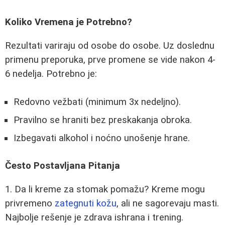
Koliko Vremena je Potrebno?
Rezultati variraju od osobe do osobe. Uz doslednu
primenu preporuka, prve promene se vide nakon 4-
6 nedelja. Potrebno je:
Redovno vežbati (minimum 3x nedeljno).
Pravilno se hraniti bez preskakanja obroka.
Izbegavati alkohol i noćno unošenje hrane.
Često Postavljana Pitanja
1. Da li kreme za stomak pomažu? Kreme mogu
privremeno
zategnuti kožu
, ali ne sagorevaju masti.
Najbolje rešenje je zdrava ishrana i trening.