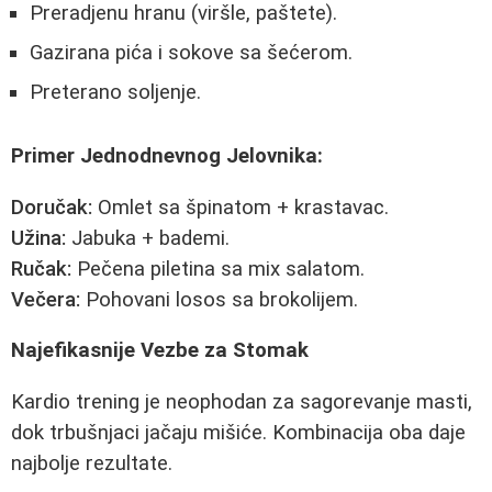
Preradjenu hranu (viršle, paštete).
Gazirana pića i sokove sa šećerom.
Preterano soljenje.
Primer Jednodnevnog Jelovnika:
Doručak:
Omlet sa špinatom + krastavac.
Užina:
Jabuka + bademi.
Ručak:
Pečena piletina sa mix salatom.
Večera:
Pohovani losos sa brokolijem.
Najefikasnije Vezbe za Stomak
Kardio trening je neophodan za sagorevanje masti,
dok trbušnjaci jačaju mišiće. Kombinacija oba daje
najbolje rezultate.