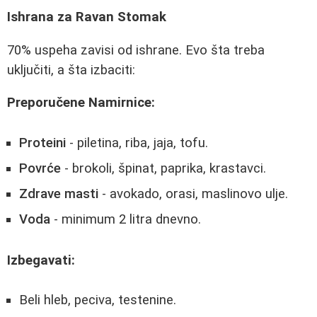
Ishrana za Ravan Stomak
70% uspeha zavisi od ishrane. Evo šta treba
uključiti, a šta izbaciti:
Preporučene Namirnice:
Proteini
- piletina, riba, jaja, tofu.
Povrće
- brokoli, špinat, paprika, krastavci.
Zdrave masti
- avokado, orasi, maslinovo ulje.
Voda
- minimum 2 litra dnevno.
Izbegavati:
Beli hleb, peciva, testenine.