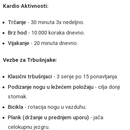
Kardio Aktivnosti:
Trčanje
- 30 minuta 3x nedeljno.
Brz hod
- 10.000 koraka dnevno.
Vijakanje
- 20 minuta dnevno.
Vezbe za Trbušnjake:
Klasični trbušnjaci
- 3 serije po 15 ponavljanja.
Podizanje nogu u ležećem položaju
- cilja donji
stomak.
Bicikla
- rotacija nogu u vazduhu.
Plank (držanje u prednjem uporu)
- jača
celokupnu jezgru.