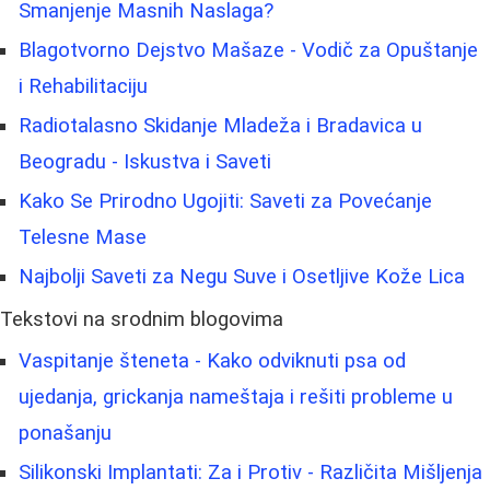
Smanjenje Masnih Naslaga?
Blagotvorno Dejstvo Mašaze - Vodič za Opuštanje
i Rehabilitaciju
Radiotalasno Skidanje Mladeža i Bradavica u
Beogradu - Iskustva i Saveti
Kako Se Prirodno Ugojiti: Saveti za Povećanje
Telesne Mase
Najbolji Saveti za Negu Suve i Osetljive Kože Lica
Tekstovi na srodnim blogovima
Vaspitanje šteneta - Kako odviknuti psa od
ujedanja, grickanja nameštaja i rešiti probleme u
ponašanju
Silikonski Implantati: Za i Protiv - Različita Mišljenja