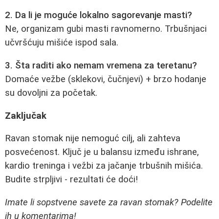
2. Da li je moguće lokalno sagorevanje masti?
Ne, organizam gubi masti ravnomerno. Trbušnjaci
učvršćuju mišiće ispod sala.
3. Šta raditi ako nemam vremena za teretanu?
Domaće vežbe (sklekovi, čučnjevi) + brzo hodanje
su dovoljni za početak.
Zaključak
Ravan stomak nije nemoguć cilj, ali zahteva
posvećenost. Ključ je u balansu između ishrane,
kardio treninga i vežbi za jačanje trbušnih mišića.
Budite strpljivi - rezultati će doći!
Imate li sopstvene savete za ravan stomak? Podelite
ih u komentarima!