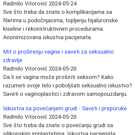
Radmilo Vitorović
2024-05-24
Sve što treba da znate o komplikacijama sa
filerima u podočnjacima, topljenju hijaluronske
kiseline i rekonstruktivnim procedurama.
Anonimizovana iskustva pacijenata.
Mit o proširenju vagine i saveti za seksualno
zdravlje
Radmilo Vitorović
2024-05-20
Da li se vagina može proširiti seksom? Kako
razumeti svoje telo i poboljšati seksualno iskustvo?
Saveti o vaginoplastici i zdravom samopouzdanju.
Iskustva sa povećanjem grudi - Saveti i preporuke
Radmilo Vitorović
2024-05-20
Sve što treba da znate o povećanju grudi sa
silikonskim implantatima. Iskustva pacijenata,