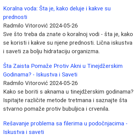
Koralna voda: Šta je, kako deluje i kakve su
prednosti
Radmilo Vitorović
2024-05-26
Sve što treba da znate o koralnoj vodi - šta je, kako
se koristi i kakve su njene prednosti. Lična iskustva
i saveti za bolju hidrataciju organizma.
Šta Zaista Pomaže Protiv Akni u Tinejdžerskim
Godinama? - Iskustva i Saveti
Radmilo Vitorović
2024-05-26
Kako se boriti s aknama u tinejdžerskim godinama?
Ispitajte različite metode tretmana i saznajte šta
stvarno pomaže protiv bubuljica i crvenila.
Rešavanje problema sa filerima u podočnjacima -
Iskustva i saveti