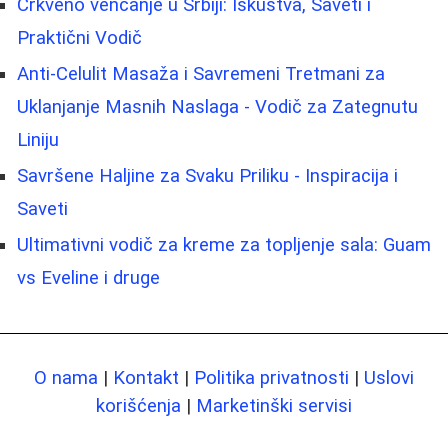
Crkveno venčanje u Srbiji: Iskustva, Saveti i
Praktični Vodič
Anti-Celulit Masaža i Savremeni Tretmani za
Uklanjanje Masnih Naslaga - Vodič za Zategnutu
Liniju
Savršene Haljine za Svaku Priliku - Inspiracija i
Saveti
Ultimativni vodič za kreme za topljenje sala: Guam
vs Eveline i druge
O nama
|
Kontakt
|
Politika privatnosti
|
Uslovi
korišćenja
|
Marketinški servisi