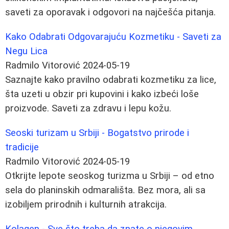
saveti za oporavak i odgovori na najčešća pitanja.
Kako Odabrati Odgovarajuću Kozmetiku - Saveti za
Negu Lica
Radmilo Vitorović
2024-05-19
Saznajte kako pravilno odabrati kozmetiku za lice,
šta uzeti u obzir pri kupovini i kako izbeći loše
proizvode. Saveti za zdravu i lepu kožu.
Seoski turizam u Srbiji - Bogatstvo prirode i
tradicije
Radmilo Vitorović
2024-05-19
Otkrijte lepote seoskog turizma u Srbiji – od etno
sela do planinskih odmarališta. Bez mora, ali sa
izobiljem prirodnih i kulturnih atrakcija.
Kolagen - Sve što treba da znate o njegovim