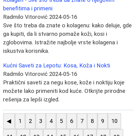
benefitima i primeni
Radmilo Vitorović
2024-05-16
Sve što treba da znate o kolagenu: kako deluje, gde
ga kupiti, da li stvarno pomaže koži, kosi i
zglobovima. Istražite najbolje vrste kolagena i
iskustva korisnika.
Kućni Saveti za Lepotu: Kosa, Koža i Nokti
Radmilo Vitorović
2024-05-16
Praktični saveti za negu kose, kože i noktiju koje
možete lako primeniti kod kuće. Otkrijte prirodne
rešenja za lepši izgled.
◀
1
2
3
4
5
6
7
8
9
10