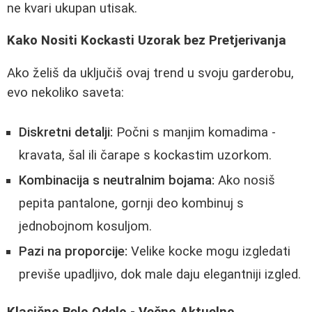
ne kvari ukupan utisak.
Kako Nositi Kockasti Uzorak bez Pretjerivanja
Ako želiš da uključiš ovaj trend u svoju garderobu,
evo nekoliko saveta:
Diskretni detalji:
Počni s manjim komadima -
kravata, šal ili čarape s kockastim uzorkom.
Kombinacija s neutralnim bojama:
Ako nosiš
pepita pantalone, gornji deo kombinuj s
jednobojnom kosuljom.
Pazi na proporcije:
Velike kocke mogu izgledati
previše upadljivo, dok male daju elegantniji izgled.