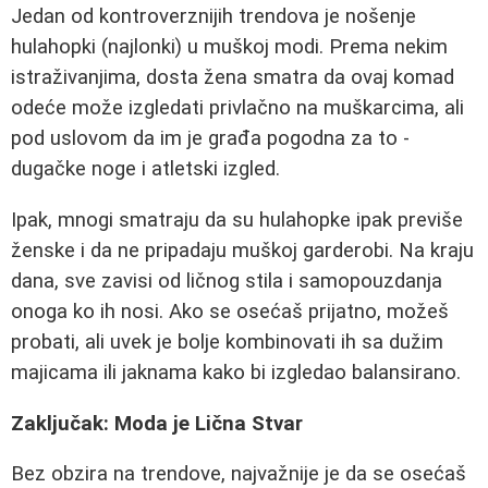
Jedan od kontroverznijih trendova je nošenje
hulahopki (najlonki) u muškoj modi. Prema nekim
istraživanjima, dosta žena smatra da ovaj komad
odeće može izgledati privlačno na muškarcima, ali
pod uslovom da im je građa pogodna za to -
dugačke noge i atletski izgled.
Ipak, mnogi smatraju da su hulahopke ipak previše
ženske i da ne pripadaju muškoj garderobi. Na kraju
dana, sve zavisi od ličnog stila i samopouzdanja
onoga ko ih nosi. Ako se osećaš prijatno, možeš
probati, ali uvek je bolje kombinovati ih sa dužim
majicama ili jaknama kako bi izgledao balansirano.
Zaključak: Moda je Lična Stvar
Bez obzira na trendove, najvažnije je da se osećaš