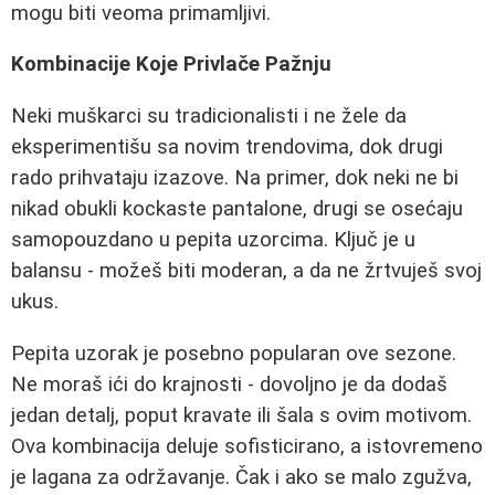
mogu biti veoma primamljivi.
Kombinacije Koje Privlače Pažnju
Neki muškarci su tradicionalisti i ne žele da
eksperimentišu sa novim trendovima, dok drugi
rado prihvataju izazove. Na primer, dok neki ne bi
nikad obukli kockaste pantalone, drugi se osećaju
samopouzdano u pepita uzorcima. Ključ je u
balansu - možeš biti moderan, a da ne žrtvuješ svoj
ukus.
Pepita uzorak je posebno popularan ove sezone.
Ne moraš ići do krajnosti - dovoljno je da dodaš
jedan detalj, poput kravate ili šala s ovim motivom.
Ova kombinacija deluje sofisticirano, a istovremeno
je lagana za održavanje. Čak i ako se malo zgužva,