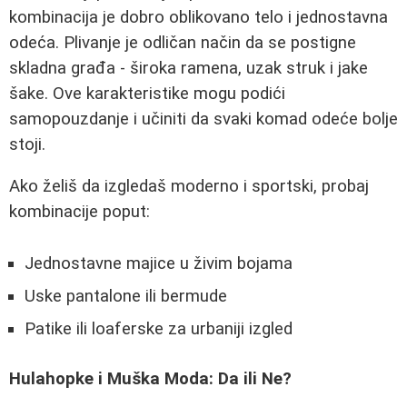
kombinacija je dobro oblikovano telo i jednostavna
odeća. Plivanje je odličan način da se postigne
skladna građa - široka ramena, uzak struk i jake
šake. Ove karakteristike mogu podići
samopouzdanje i učiniti da svaki komad odeće bolje
stoji.
Ako želiš da izgledaš moderno i sportski, probaj
kombinacije poput:
Jednostavne majice u živim bojama
Uske pantalone ili bermude
Patike ili loaferske za urbaniji izgled
Hulahopke i Muška Moda: Da ili Ne?