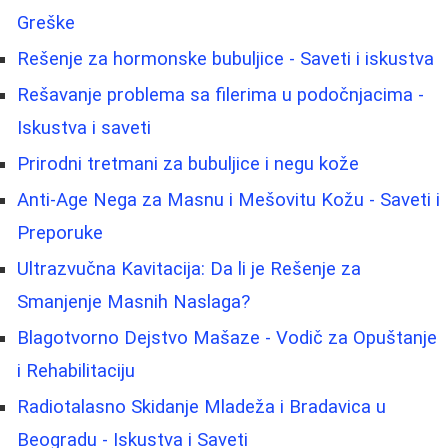
Greške
Rešenje za hormonske bubuljice - Saveti i iskustva
Rešavanje problema sa filerima u podočnjacima -
Iskustva i saveti
Prirodni tretmani za bubuljice i negu kože
Anti-Age Nega za Masnu i Mešovitu Kožu - Saveti i
Preporuke
Ultrazvučna Kavitacija: Da li je Rešenje za
Smanjenje Masnih Naslaga?
Blagotvorno Dejstvo Mašaze - Vodič za Opuštanje
i Rehabilitaciju
Radiotalasno Skidanje Mladeža i Bradavica u
Beogradu - Iskustva i Saveti