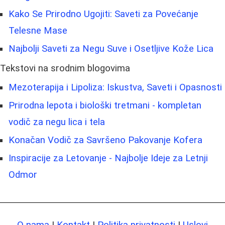
Kako Se Prirodno Ugojiti: Saveti za Povećanje
Telesne Mase
Najbolji Saveti za Negu Suve i Osetljive Kože Lica
Tekstovi na srodnim blogovima
Mezoterapija i Lipoliza: Iskustva, Saveti i Opasnosti
Prirodna lepota i biološki tretmani - kompletan
vodič za negu lica i tela
Konačan Vodič za Savršeno Pakovanje Kofera
Inspiracije za Letovanje - Najbolje Ideje za Letnji
Odmor
O nama
|
Kontakt
|
Politika privatnosti
|
Uslovi