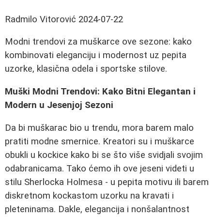
Radmilo Vitorović
2024-07-22
Modni trendovi za muškarce ove sezone: kako
kombinovati eleganciju i modernost uz pepita
uzorke, klasična odela i sportske stilove.
Muški Modni Trendovi: Kako Bitni Elegantan i
Modern u Jesenjoj Sezoni
Da bi muškarac bio u trendu, mora barem malo
pratiti modne smernice. Kreatori su i muškarce
obukli u kockice kako bi se što više svidjali svojim
odabranicama. Tako ćemo ih ove jeseni videti u
stilu Sherlocka Holmesa - u pepita motivu ili barem
diskretnom kockastom uzorku na kravati i
pleteninama. Dakle, elegancija i nonšalantnost