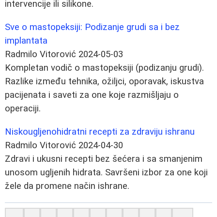
intervencije ili silikone.
Sve o mastopeksiji: Podizanje grudi sa i bez
implantata
Radmilo Vitorović
2024-05-03
Kompletan vodič o mastopeksiji (podizanju grudi).
Razlike između tehnika, ožiljci, oporavak, iskustva
pacijenata i saveti za one koje razmišljaju o
operaciji.
Niskougljenohidratni recepti za zdraviju ishranu
Radmilo Vitorović
2024-04-30
Zdravi i ukusni recepti bez šećera i sa smanjenim
unosom ugljenih hidrata. Savršeni izbor za one koji
žele da promene način ishrane.