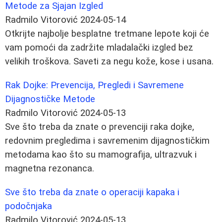
Metode za Sjajan Izgled
Radmilo Vitorović
2024-05-14
Otkrijte najbolje besplatne tretmane lepote koji će
vam pomoći da zadržite mladalački izgled bez
velikih troškova. Saveti za negu kože, kose i usana.
Rak Dojke: Prevencija, Pregledi i Savremene
Dijagnostičke Metode
Radmilo Vitorović
2024-05-13
Sve što treba da znate o prevenciji raka dojke,
redovnim pregledima i savremenim dijagnostičkim
metodama kao što su mamografija, ultrazvuk i
magnetna rezonanca.
Sve što treba da znate o operaciji kapaka i
podočnjaka
Radmilo Vitorović
2024-05-13