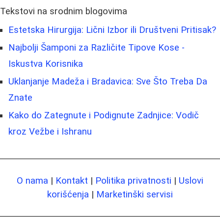
Tekstovi na srodnim blogovima
Estetska Hirurgija: Lični Izbor ili Društveni Pritisak?
Najbolji Šamponi za Različite Tipove Kose -
Iskustva Korisnika
Uklanjanje Madeža i Bradavica: Sve Što Treba Da
Znate
Kako do Zategnute i Podignute Zadnjice: Vodič
kroz Vežbe i Ishranu
O nama
|
Kontakt
|
Politika privatnosti
|
Uslovi
korišćenja
|
Marketinški servisi