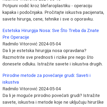
Potpuni vodič kroz blefaroplastiku - operaciju
kapaka i podočnjaka. Pročitajte iskustva pacijenata,
savete hirurga, cene, tehnike i sve o oporavku.
Estetska Hirurgija Nosa: Sve Što Treba da Znate
Pre Operacije
Radmilo Vitorović
2024-05-04
Da li je estetska hirurgija nosa opravdana?
Razmotrite sve prednosti i rizike pre nego što
donesete odluku. Istražite savete i iskustva drugih.
Prirodne metode za povećanje grudi: Saveti i
iskustva
Radmilo Vitorović
2024-05-04
Da li je moguće prirodno povećati grudi? Istražite
savete, iskustva i metode koje ne uključuju hirurške