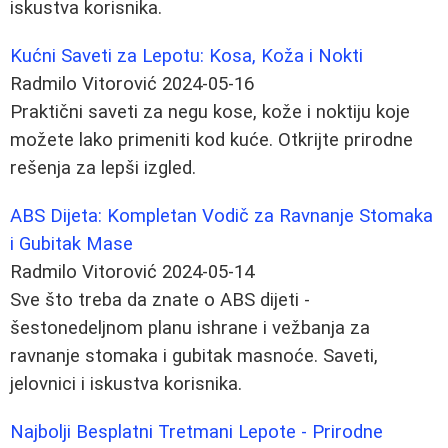
iskustva korisnika.
Kućni Saveti za Lepotu: Kosa, Koža i Nokti
Radmilo Vitorović
2024-05-16
Praktični saveti za negu kose, kože i noktiju koje
možete lako primeniti kod kuće. Otkrijte prirodne
rešenja za lepši izgled.
ABS Dijeta: Kompletan Vodič za Ravnanje Stomaka
i Gubitak Mase
Radmilo Vitorović
2024-05-14
Sve što treba da znate o ABS dijeti -
šestonedeljnom planu ishrane i vežbanja za
ravnanje stomaka i gubitak masnoće. Saveti,
jelovnici i iskustva korisnika.
Najbolji Besplatni Tretmani Lepote - Prirodne