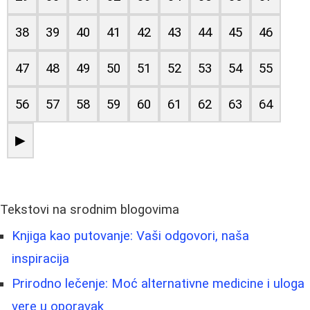
38
39
40
41
42
43
44
45
46
47
48
49
50
51
52
53
54
55
56
57
58
59
60
61
62
63
64
▶
Tekstovi na srodnim blogovima
Knjiga kao putovanje: Vaši odgovori, naša
inspiracija
Prirodno lečenje: Moć alternativne medicine i uloga
vere u oporavak