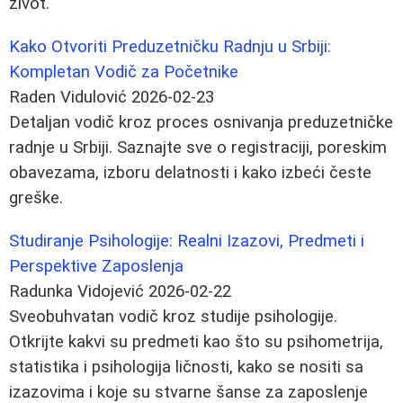
život.
Kako Otvoriti Preduzetničku Radnju u Srbiji:
Kompletan Vodič za Početnike
Raden Vidulović
2026-02-23
Detaljan vodič kroz proces osnivanja preduzetničke
radnje u Srbiji. Saznajte sve o registraciji, poreskim
obavezama, izboru delatnosti i kako izbeći česte
greške.
Studiranje Psihologije: Realni Izazovi, Predmeti i
Perspektive Zaposlenja
Radunka Vidojević
2026-02-22
Sveobuhvatan vodič kroz studije psihologije.
Otkrijte kakvi su predmeti kao što su psihometrija,
statistika i psihologija ličnosti, kako se nositi sa
izazovima i koje su stvarne šanse za zaposlenje