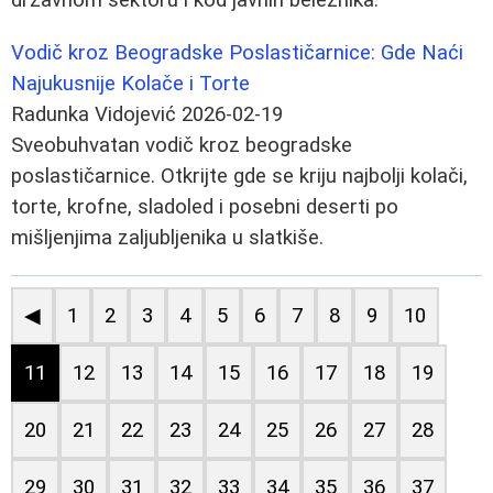
Vodič kroz Beogradske Poslastičarnice: Gde Naći
Najukusnije Kolače i Torte
Radunka Vidojević
2026-02-19
Sveobuhvatan vodič kroz beogradske
poslastičarnice. Otkrijte gde se kriju najbolji kolači,
torte, krofne, sladoled i posebni deserti po
mišljenjima zaljubljenika u slatkiše.
◀
1
2
3
4
5
6
7
8
9
10
11
12
13
14
15
16
17
18
19
20
21
22
23
24
25
26
27
28
29
30
31
32
33
34
35
36
37