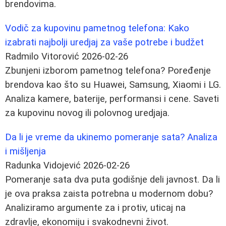
brendovima.
Vodič za kupovinu pametnog telefona: Kako
izabrati najbolji uredjaj za vaše potrebe i budžet
Radmilo Vitorović
2026-02-26
Zbunjeni izborom pametnog telefona? Poređenje
brendova kao što su Huawei, Samsung, Xiaomi i LG.
Analiza kamere, baterije, performansi i cene. Saveti
za kupovinu novog ili polovnog uredjaja.
Da li je vreme da ukinemo pomeranje sata? Analiza
i mišljenja
Radunka Vidojević
2026-02-26
Pomeranje sata dva puta godišnje deli javnost. Da li
je ova praksa zaista potrebna u modernom dobu?
Analiziramo argumente za i protiv, uticaj na
zdravlje, ekonomiju i svakodnevni život.