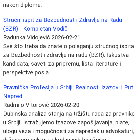
nakon diplome.
Stručni ispit za Bezbednost i Zdravlje na Radu
(BZR) - Kompletan Vodič
Radunka Vidojević
2026-02-21
Sve što treba da znate o polaganju stručnog ispita
za Bezbednost i zdravlje na radu (BZR). Iskustva
kandidata, saveti za pripremu, lista literature i
perspektive posla.
Pravnička Profesija u Srbiji: Realnost, Izazovi i Put
Napred
Radmilo Vitorović
2026-02-20
Dubinska analiza stanja na tržištu rada za pravnikе
u Srbiji. Istražujemo izazove zapošljavanja, plate,
ulogu veza i mogućnosti za napredak u advokaturi,
državnom sektoru i kod javnih beležnika.