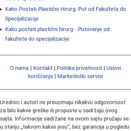
Kako Postati Plastični Hirurg: Put od Fakulteta do
Specijalizacije
Kako postati plastični hirurg - Putovanje od
fakulteta do specijalizacije
O nama
|
Kontakt
|
Politika privatnosti
|
Uslovi
korišćenja
|
Marketinški servisi
Urednici i autori ne preuzimaju nikakvu odgovornost
za bilo kakve greške ili propuste u sadržaju ovog
sajta. Informacije sadržane na ovom sajtu pružaju se
u stanju „takvom kakve jesu“, bez garancija u pogledu