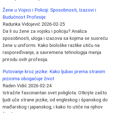
Žene u Vojsci i Policiji: Sposobnosti, Izazovi i
Budućnost Profesije
Radunka Vidojević
2026-02-25
Da li su žene za vojsku i policiju? Analiza
sposobnosti, uloga i izazova sa kojima se susreću
žene u uniformi. Kako biološke razlike utiču na
raspoređivanje, a savremena tehnologija menja
prirodu ovih profesija.
Putovanje kroz jezike: Kako ljubav prema stranim
jezicima obogaćuje život
Raden Vidić
2026-02-24
Istražite fascinantan svet poliglota. Otkrijte zašto
ljudi uče strane jezike, od engleskog i španskog do
mađarskog i japanskog, i kako to utiče na njihov