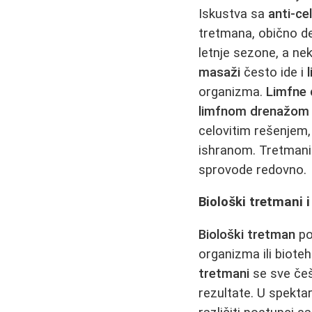
Iskustva sa
anti-ce
tretmana, obično d
letnje sezone, a nek
masaži
često ide i
organizma.
Limfne 
limfnom drenažom
celovitim rešenjem
ishranom. Tretman
sprovode redovno.
Biološki tretmani i
Biološki tretman
po
organizma ili biote
tretmani
se sve češ
rezultate. U spekta