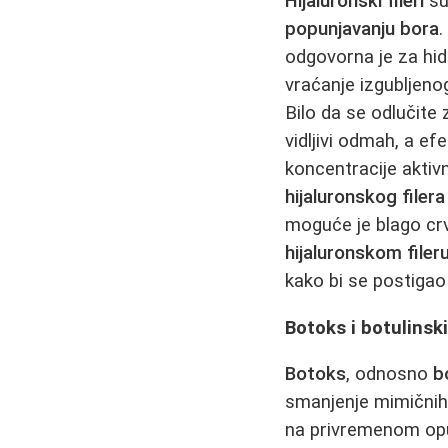
Hijaluronski fileri
su
popunjavanju bora
.
odgovorna je za hid
vraćanje izgubljenog
Bilo da se odlučite
vidljivi odmah, a ef
koncentracije aktiv
hijaluronskog filera
moguće je blago crv
hijaluronskom filer
kako bi se postigao 
Botoks i botulinsk
Botoks
, odnosno
b
smanjenje mimičnih 
na privremenom opu