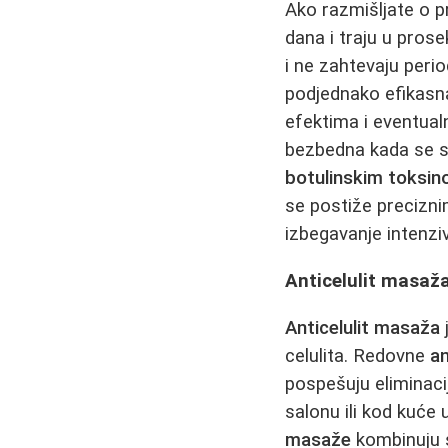
Ako razmišljate o 
dana i traju u pros
i ne zahtevaju peri
podjednako efikasn
efektima i eventua
bezbedna kada se s
botulinskim toksi
se postiže precizni
izbegavanje intenzi
Anticelulit masaža
Anticelulit masaža
celulita. Redovne
an
pospešuju eliminaci
salonu ili kod kuće
masaže
kombinuju s