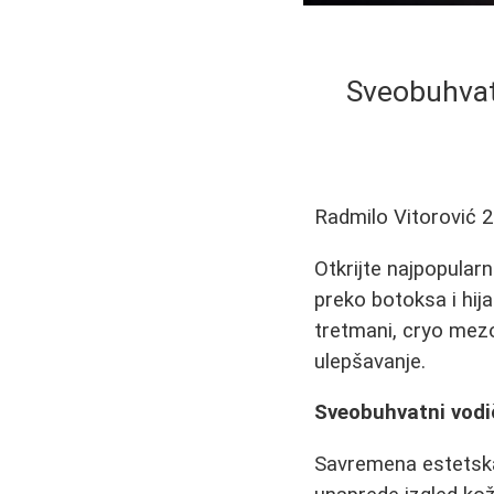
Sveobuhvatn
Radmilo Vitorović
2
Otkrijte najpopularn
preko botoksa i hija
tretmani, cryo mezo
ulepšavanje.
Sveobuhvatni vodič
Savremena estetska