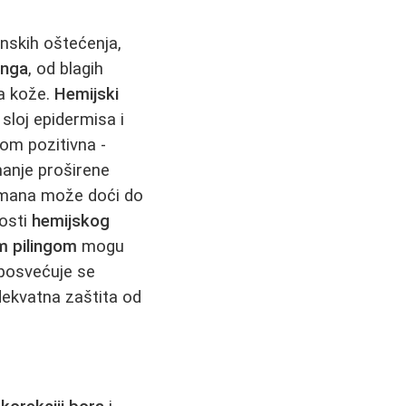
inskih oštećenja,
inga
, od blagih
pa kože.
Hemijski
i sloj epidermisa i
om pozitivna -
 manje proširene
etmana može doći do
nosti
hemijskog
m pilingom
mogu
posvećuje se
ekvatna zaštita od