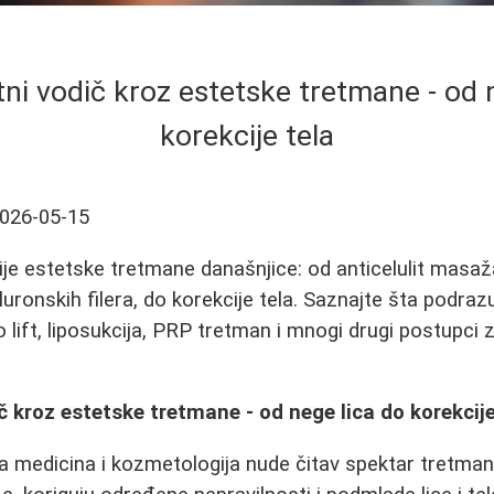
i vodič kroz estetske tretmane - od 
korekcije tela
026-05-15
ije estetske tretmane današnjice: od anticelulit masaža 
luronskih filera, do korekcije tela. Saznajte šta podra
 lift, liposukcija, PRP tretman i mnogi drugi postupci 
 kroz estetske tretmane - od nege lica do korekcije
 medicina i kozmetologija nude čitav spektar tretman