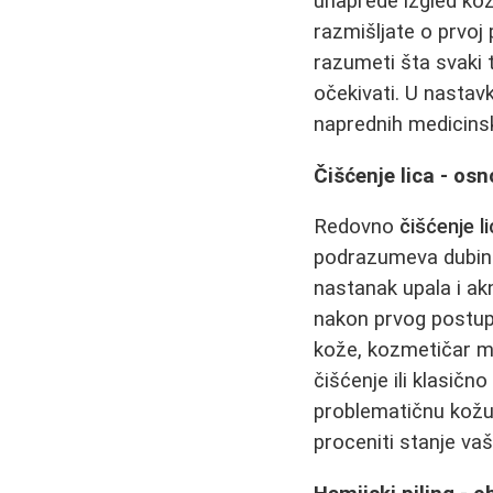
unaprede izgled kože
razmišljate o prvoj
razumeti šta svaki
očekivati. U nastav
naprednih medicins
Čišćenje lica - osn
Redovno
čišćenje l
podrazumeva dubinsk
nastanak upala i ak
nakon prvog postupk
kože, kozmetičar m
čišćenje ili klasič
problematičnu kožu
proceniti stanje vaš