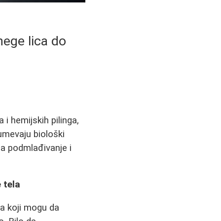
nege lica do
i hemijskih pilinga,
zumevaju biološki
za podmlađivanje i
 tela
a koji mogu da