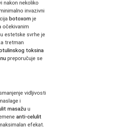
ivi nakon nekoliko
 minimalno invazivni
acija
botoxom
je
sa očekivanim
u estetske svrhe je
za tretman
otulinskog toksina
inu
preporučuje se
smanjenje vidljivosti
 naslage i
lulit masažu
u
vremene
anti-celulit
maksimalan efekat.