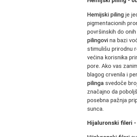
Hemijski piling - 
Hemijski piling
je je
pigmentacionih prom
površinskih do onih 
pilingovi
na bazi voćn
stimulišu prirodnu 
većina korisnika pri
pore. Ako vas zani
blagog crvenila i p
pilinga
svedoče brojn
značajno da poboljš
posebna pažnja pri
sunca.
Hijaluronski fileri