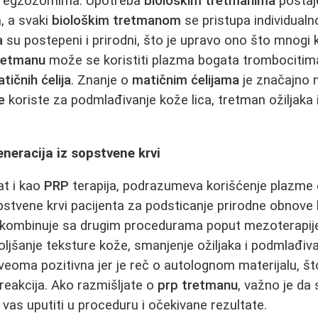
 sa egzozomima. Upotreba
biološkim tretmanima
postaj
, a svaki
biološkim tretmanom
se pristupa individualn
a
su postepeni i prirodni, što je upravo ono što mnogi kli
retmanu
može se koristiti plazma bogata trombocitim
tičnih ćelija
. Znanje o
matičnim ćelijama
je značajno 
e
koriste za podmlađivanje kože lica, tretman ožiljaka 
neracija iz sopstvene krvi
at i kao
PRP
terapija, podrazumeva korišćenje plazm
stvene krvi pacijenta za podsticanje prirodne obnove
kombinuje sa drugim procedurama poput mezoterapije i
boljšanje teksture kože, smanjenje ožiljaka i podmlađiva
veoma pozitivna jer je reč o autolognom materijalu, š
h reakcija. Ako razmišljate o
prp tretmanu
, važno je da
 vas uputiti u proceduru i očekivane rezultate.