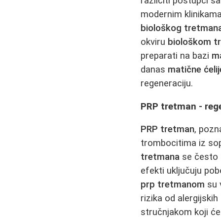
različiti postupci
modernim klinikama
biološkog tretman
okviru
biološkom t
preparati na bazi
ma
danas
matične ćelij
regeneraciju.
PRP tretman - rege
PRP tretman
, pozn
trombocitima iz sop
tretmana
se često 
efekti uključuju po
prp tretmanom
su 
rizika od alergijski
stručnjakom koji će