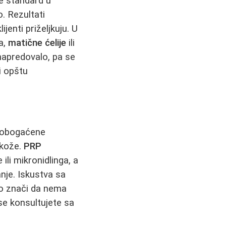
e standard u
o. Rezultati
jenti priželjkuju. U
a,
matične ćelije
ili
napredovalo, pa se
i opštu
e obogaćene
 kože.
PRP
li mikronidlinga, a
nje. Iskustva sa
to znači da nema
 se konsultujete sa