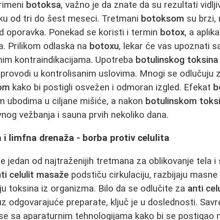
primeni
botoksa
, važno je da znate da su rezultati vidlj
eku od tri do šest meseci. Tretmani
botoksom
su brzi,
od oporavka. Ponekad se koristi i termin
botox
, a aplik
a. Prilikom odlaska na
botoxu
, lekar će vas upoznati 
lnim kontraindikacijama. Upotreba
botulinskog toksina
provodi u kontrolisanim uslovima. Mnogi se odlučuju 
nom
kako bi postigli osvežen i odmoran izgled. Efekat
b
m ubodima u ciljane mišiće, a nakon
botulinskom toks
vnog vežbanja i sauna prvih nekoliko dana.
 i limfna drenaža - borba protiv celulita
je jedan od najtraženijih tretmana za oblikovanje tela i 
ti celulit masaže
podstiču cirkulaciju, razbijaju masne
ju toksina iz organizma. Bilo da se odlučite za
anti ce
 uz odgovarajuće preparate, ključ je u doslednosti. Sa
e sa aparaturnim tehnologijama kako bi se postigao 