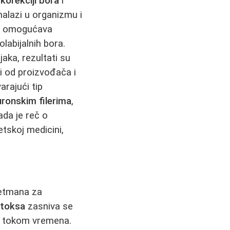
o
korekciji bora
i
 nalazi u organizmu i
a
omogućava
labijalnih bora.
jaka, rezultati su
i od proizvođača i
arajući tip
luronskim filerima
,
ada je reč o
etskoj medicini,
tretmana za
toksa
zasniva se
e tokom vremena.