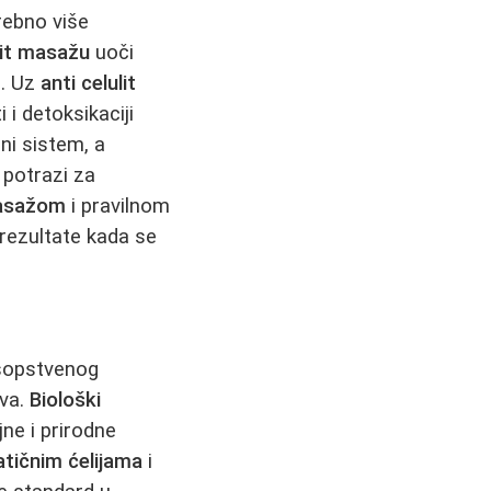
rebno više
lit masažu
uoči
u. Uz
anti celulit
 i detoksikaciji
ni sistem, a
 potrazi za
masažom
i pravilnom
rezultate kada se
 sopstvenog
iva.
Biološki
ne i prirodne
tičnim ćelijama
i