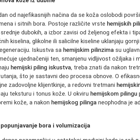
obnova kože iz dubine
dan od najefikasnijih načina da se koža oslobodi površ
ena i sitnih bora. Postoje različite vrste
hemijskih pil
srednje dubokih, a izbor zavisi od željenog efekta i ti
ih kiselina, glikolne ili salicilne kiseline uklanjaju gornj
regeneraciju. Iskustva sa
hemijskim pilinzima
su uglavn
mećuje ujednačeniji ten, smanjenu vidljivost ožiljaka i
maju
hemijski piling iskustva
, treba znati da nakon tr
erutanja, što je sastavni deo procesa obnove. O efikas
e zadovoljne klijentkinje, a redovni tretmani
hemijski
aju teksturu i tonus kože. U okviru
hemijskom pilingu
premi kože, a nakon
hemijskog pilinga
neophodna je ad
 - popunjavanje bora i volumizacija