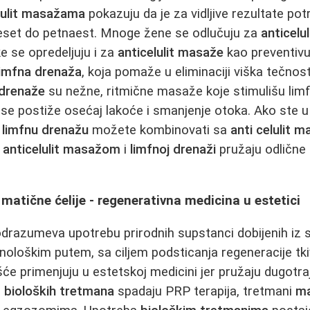
lulit masažama
pokazuju da je za vidljive rezultate pot
eset do petnaest. Mnoge žene se odlučuju za
anticelu
e se opredeljuju i za
anticelulit masaže
kao preventiv
limfna drenaža
, koja pomaže u eliminaciji viška tečnosti
drenaže
su nežne, ritmične masaže koje stimulišu limf
se postiže osećaj lakoće i smanjenje otoka. Ako ste u
,
limfnu drenažu
možete kombinovati sa
anti celulit 
i
anticelulit masažom
i
limfnoj drenaži
pružaju odlične 
 matične ćelije - regenerativna medicina u estetici
drazumeva upotrebu prirodnih supstanci dobijenih iz
hnološkim putem, sa ciljem podsticanja regeneracije tk
će primenjuju u estetskoj medicini jer pružaju dugotraj
r
bioloških tretmana
spadaju PRP terapija, tretmani
ma