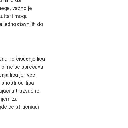
o. Bilo da
nege, važno je
zultati mogu
ajjednostavnijih do
ionalno
čišćenje lica
, čime se sprečava
enja lica
jer već
isnosti od tipa
čujući ultrazvučno
enjem za
de će stručnjaci