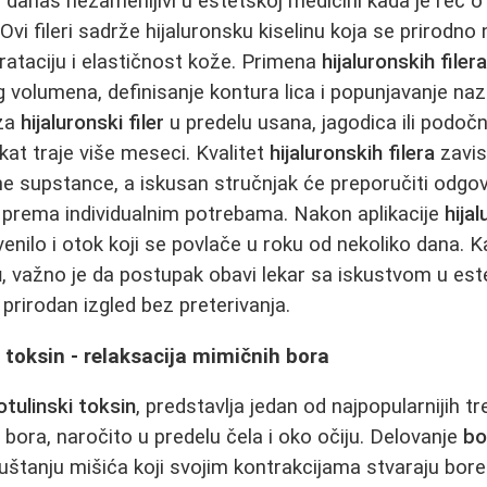
 danas nezamenljivi u estetskoj medicini kada je reč 
 Ovi fileri sadrže hijaluronsku kiselinu koja se prirodno
rataciju i elastičnost kože. Primena
hijaluronskih filer
 volumena, definisanje kontura lica i popunjavanje nazo
 za
hijaluronski filer
u predelu usana, jagodica ili podočn
ekat traje više meseci. Kvalitet
hijaluronskih filera
zavis
ne supstance, a iskusan stručnjak će preporučiti odgov
prema individualnim potrebama. Nakon aplikacije
hija
enilo i otok koji se povlače u roku od nekoliko dana. K
u
, važno je da postupak obavi lekar sa iskustvom u est
prirodan izgled bez preterivanja.
i toksin - relaksacija mimičnih bora
otulinski toksin
, predstavlja jedan od najpopularnijih 
bora, naročito u predelu čela i oko očiju. Delovanje
bo
štanju mišića koji svojim kontrakcijama stvaraju bor