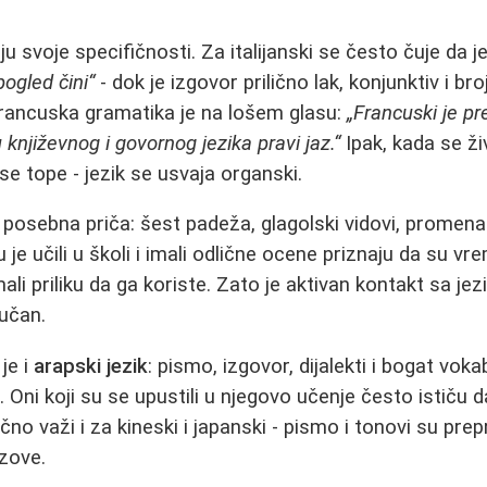
u svoje specifičnosti. Za italijanski se često čuje da j
pogled čini“
- dok je izgovor prilično lak, konjunktiv i broj
rancuska gramatika je na lošem glasu:
„Francuski je p
književnog i govornog jezika pravi jaz.“
Ipak, kada se ž
se tope - jezik se usvaja organski.
 posebna priča: šest padeža, glagolski vidovi, promena 
su je učili u školi i imali odlične ocene priznaju da su 
imali priliku da ga koriste. Zato je aktivan kontakt sa j
jučan.
je i
arapski jezik
: pismo, izgovor, dijalekti i bogat voka
Oni koji su se upustili u njegovo učenje često ističu d
lično važi i za kineski i japanski - pismo i tonovi su prep
azove.