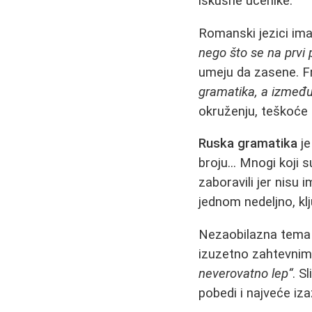
iskusne učenike.
Romanski jezici imaj
nego što se na prvi 
umeju da zasene. F
gramatika, a između 
okruženju, teškoće 
Ruska gramatika
je
broju... Mnogi koji 
zaboravili jer nisu 
jednom nedeljno, kl
Nezaobilazna tema 
izuzetno zahtevnim. 
neverovatno lep“
. S
pobedi i najveće iz