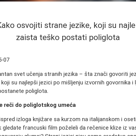
ako osvojiti strane jezike, koji su najlep
zaista teško postati poliglota
5-07
tan svet učenja stranih jezika – šta znači govoriti jez
koji su najlepši jezici po mišljenju izvornih govornika i l
postanete poliglota.
ve reči do poliglotskog umeća
 ispred izloga knjižare sa kurzom na italijanskom i osetil
 gledate francuski film poželeli da rečenice klize iz va