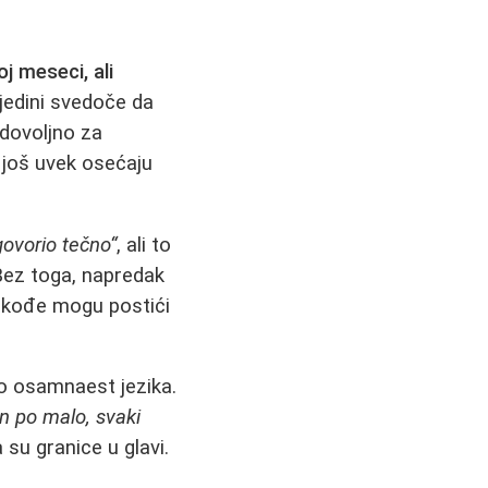
j meseci, ali
ojedini svedoče da
 dovoljno za
i još uvek osećaju
govorio tečno“
, ali to
 Bez toga, napredak
 takođe mogu postići
io osamnaest jezika.
n po malo, svaki
 su granice u glavi.