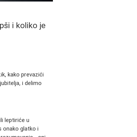
ši i koliko je
ik, kako prevazići
jubitelja, i delimo
i leptiriće u
s onako glatko i