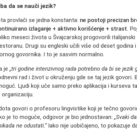
ba da se nauči jezik?
ota provlači se jedna konstanta:
ne postoji precizan bro
ontinuirano izlaganje + aktivno korišćenje + strast
. P
iko meseci života u Švajcarskoj progovorili italijanski
estoranu. Drugi su engleski učili više od deset godina 
vornog govornika. I to je sasvim normalno.
a je
„tri godine intenzivnog rada potrebno da bi se jezik 
evni rad i život u okruženju gde se taj jezik govori.
 nemoguć. Ljudi koji uče samo preko aplikacija i kurseva
 organizaciju.
ta govori o profesoru lingvistike koji je tečno govor
ako je to moguće, odgovor je bio jednostavan:
„Svaki da
i nikada ne odustati.“
Iako nije uobičajeno, to pokazuje da