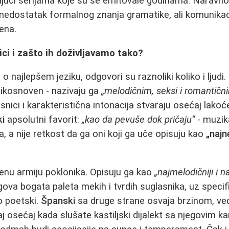
ujući serijama koje su se emitovale godinama. Naravno,
 nedostatak formalnog znanja gramatike, ali komunikaci
ena.
zici i zašto ih doživljavamo tako?
 najlepšem jeziku, odgovori su raznoliki koliko i ljudi
ikosnoven - nazivaju ga
„melodičnim, seksi i romantičn
snici i karakteristična intonacija stvaraju osećaj lakoć
ki
apsolutni favorit:
„kao da pevuše dok pričaju“
- muzika
a, a nije retkost da ga oni koji ga uče opisuju kao
„najn
enu armiju poklonika. Opisuju ga kao
„najmelodičniji i n
gova bogata paleta mekih i tvrdih suglasnika, uz specif
o poetski.
Španski
sa druge strane osvaja brzinom, ve
 osećaj kada slušate kastiljski dijalekt sa njegovim ka