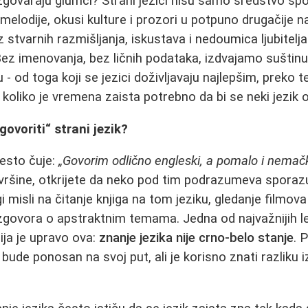
 izgovaraju glumci? Strani jezici nisu samo sredstvo s
melodije, okusi kulture i prozori u potpuno drugačije n
z stvarnih razmišljanja, iskustava i nedoumica ljubitelja
ez imenovanja, bez ličnih podataka, izdvajamo suštinu
 od toga koji se jezici doživljavaju najlepšim, preko t
 koliko je vremena zaista potrebno da bi se neki jezik o
ovoriti“ strani jezik?
esto čuje:
„Govorim odlično engleski, a pomalo i nemačk
vršine, otkrijete da neko pod tim podrazumeva spora
i misli na čitanje knjiga na tom jeziku, gledanje filmova 
govora o apstraktnim temama. Jedna od najvažnijih lek
ija je upravo ova:
znanje jezika nije crno‑belo stanje
. 
bude ponosan na svoj put, ali je korisno znati razliku