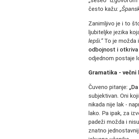
„seseo“ izgovorom o
često kažu:
„Špansk
Zanimljivo je i to 
ljubiteljke jezika koj
lepši.“
To je možda i
odbojnost i otkriva
odjednom postaje lo
Gramatika - večni
Čuveno pitanje:
„Da
subjektivan. Oni ko
nikada nije lak - nap
lako. Pa ipak, za i
padeži možda i nisu
znatno jednostavnij