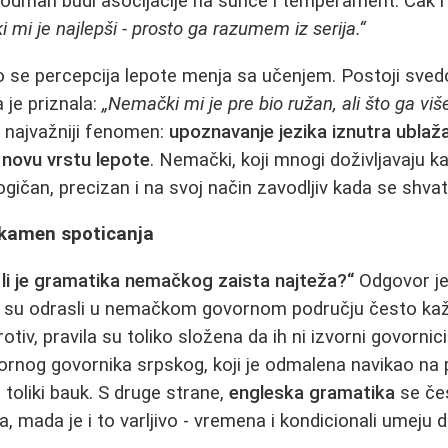
dmah budi asocijacije na sunce i temperament. Čak i on
i mi je najlepši - prosto ga razumem iz serija.“
što se percepcija lepote menja sa učenjem. Postoji sve
a je priznala:
„Nemački mi je pre bio ružan, ali što ga viš
 najvažniji fenomen:
upoznavanje jezika iznutra ubla
 novu vrstu lepote
. Nemački, koji mnogi doživljavaju ka
gičan, precizan i na svoj način zavodljiv kada se shvat
 kamen spoticanja
 li je gramatika nemačkog zaista najteža?“
Odgovor je
ji su odrasli u nemačkom govornom području često kaž
rotiv, pravila su toliko složena da ih ni izvorni govornic
zvornog govornika srpskog, koji je odmalena navikao n
 toliki bauk. S druge strane,
engleska gramatika
se če
a, mada je i to varljivo - vremena i kondicionali umeju