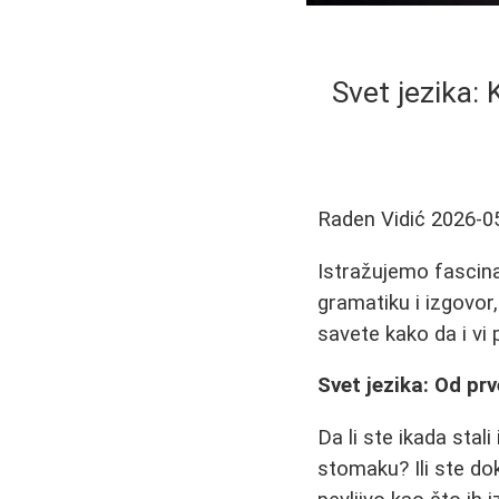
Svet jezika: K
Raden Vidić
2026-0
Istražujemo fascinan
gramatiku i izgovor, 
savete kako da i vi 
Svet jezika: Od pr
Da li ste ikada stali
stomaku? Ili ste dok