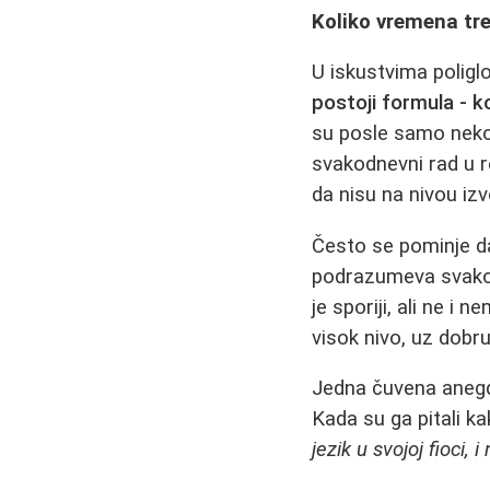
Koliko vremena tre
U iskustvima poligl
postoji formula - k
su posle samo nekol
svakodnevni rad u r
da nisu na nivou iz
Često se pominje d
podrazumeva svakodn
je sporiji, ali ne i
visok nivo, uz dobru
Jedna čuvena anegdo
Kada su ga pitali k
jezik u svojoj fioci, 