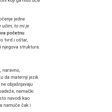
i koji ga nisu učili
dočenje jedne
e učim, to mi je
žava početnu
o tvrd i oštar,
i njegova struktura.
, naravno,
u da maternji jezik
i ne objašnjavaju
a padeže, nemački
sto navodi kao
 da namuče čak i