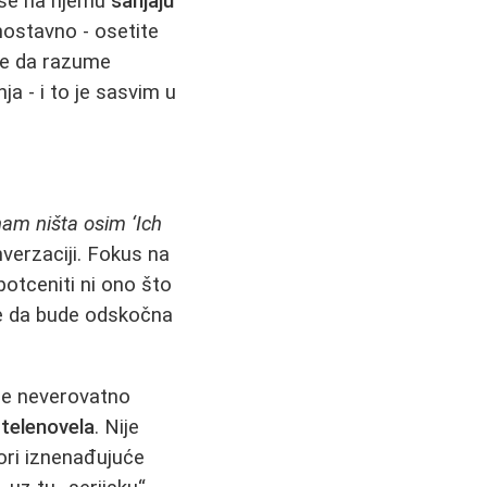
a se na njemu
sanjaju
dnostavno - osetite
že da razume
a - i to je sasvim u
nam ništa osim ‘Ich
verzaciji. Fokus na
potceniti ni ono što
ože da bude odskočna
 je neverovatno
 telenovela
. Nije
ori iznenađujuće