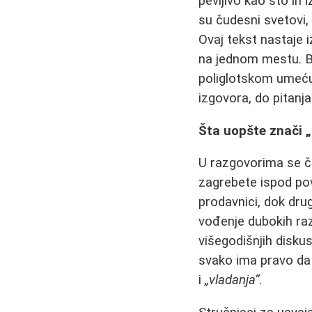
pevljivo kao što ih
su čudesni svetovi, 
Ovaj tekst nastaje i
na jednom mestu. B
poliglotskom umeću -
izgovora, do pitanja
Šta uopšte znači „g
U razgovorima se č
zagrebete ispod po
prodavnici, dok drug
vođenje dubokih raz
višegodišnjih diskus
svako ima pravo da 
i
„vladanja“
.