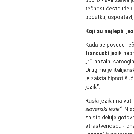
dobro - sve zahvalj
tečnost često ide i
početku, uspostavlj
Koji su najlepši je
Kada se povede reč o
francuski jezik
nepr
„r“, nazalni samogla
Drugima je
italijans
je zaista hipnotišuć
jezik“
.
Ruski jezik
ima vatr
slovenski jezik“
. Nje
zaista deluje gotov
strastvenošću - onaj