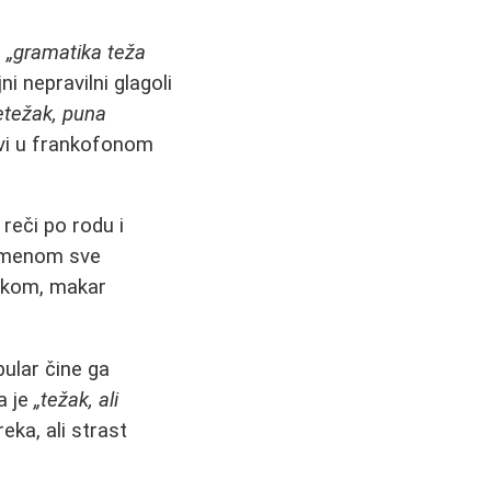
e
„gramatika teža
ni nepravilni glagoli
retežak, puna
ivi u frankofonom
reči po rodu i
vremenom sve
ezikom, makar
bular čine ga
a je
„težak, ali
reka, ali strast