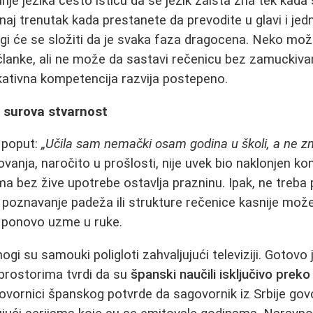
anje jezika često ističu da se jezik zaista zna tek kad
onaj trenutak kada prestanete da prevodite u glavi i je
ogi će se složiti da je svaka faza dragocena. Neko mo
članke, ali ne može da sastavi rečenicu bez zamuckivanj
kativna kompetencija razvija postepeno.
i surova stvarnost
 poput:
„Učila sam nemački osam godina u školi, a ne z
anja, naročito u prošlosti, nije uvek bio naklonjen kon
ma bez žive upotrebe ostavlja prazninu. Ipak, ne treba 
no poznavanje padeža ili strukture rečenice kasnije m
k ponovo uzme u ruke.
gi su samouki poligloti zahvaljujući televiziji. Gotovo
 prostorima tvrdi da su
španski naučili isključivo preko
govornici španskog potvrde da sagovornik iz Srbije gov