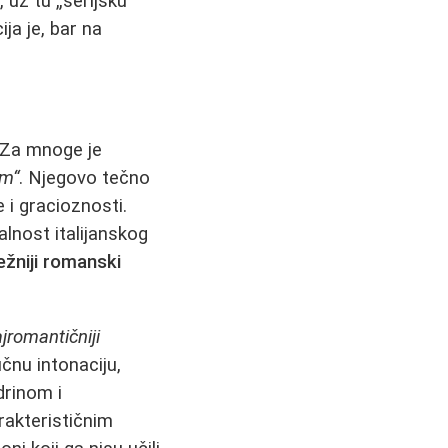
 uz tu „serijsku“
ja je, bar na
. Za mnoge je
im“
. Njegovo tečno
e i gracioznosti.
lnost italijanskog
ežniji romanski
ajromantičniji
ičnu intonaciju,
drinom i
rakterističnim