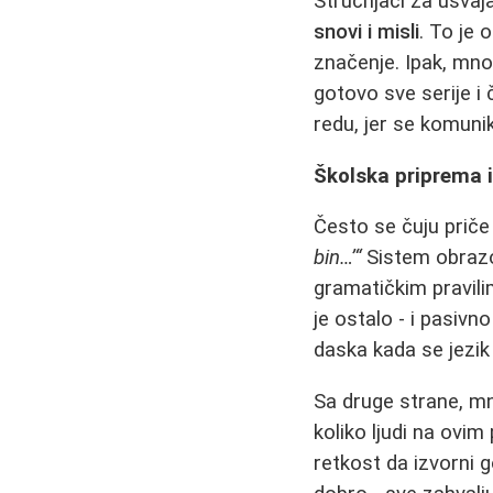
Stručnjaci za usvaj
snovi i misli
. To je 
značenje. Ipak, mn
gotovo sve serije i 
redu, jer se komuni
Školska priprema 
Često se čuju priče
bin…’“
Sistem obrazov
gramatičkim pravili
je ostalo - i pasiv
daska kada se jezi
Sa druge strane, mno
koliko ljudi na ovim
retkost da izvorni 