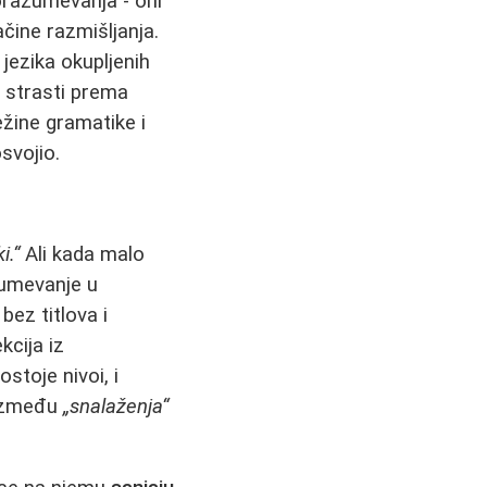
porazumevanja - oni
ačine razmišljanja.
 jezika okupljenih
 strasti prema
ežine gramatike i
svojio.
i.“
Ali kada malo
zumevanje u
bez titlova i
cija iz
Postoje nivoi, i
 između
„snalaženja“