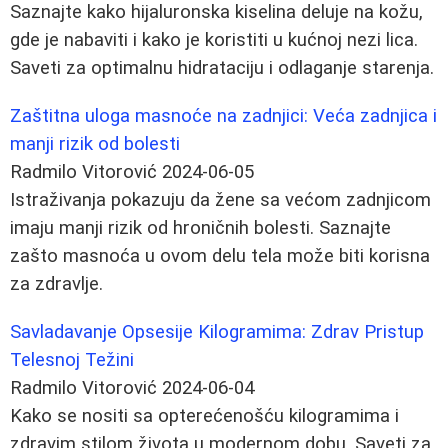
Saznajte kako hijaluronska kiselina deluje na kožu,
gde je nabaviti i kako je koristiti u kućnoj nezi lica.
Saveti za optimalnu hidrataciju i odlaganje starenja.
Zaštitna uloga masnoće na zadnjici: Veća zadnjica i
manji rizik od bolesti
Radmilo Vitorović
2024-06-05
Istraživanja pokazuju da žene sa većom zadnjicom
imaju manji rizik od hroničnih bolesti. Saznajte
zašto masnoća u ovom delu tela može biti korisna
za zdravlje.
Savladavanje Opsesije Kilogramima: Zdrav Pristup
Telesnoj Težini
Radmilo Vitorović
2024-06-04
Kako se nositi sa opterećenošću kilogramima i
zdravim stilom života u modernom dobu. Saveti za