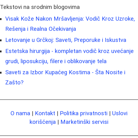
Tekstovi na srodnim blogovima
Visak Kože Nakon Mršavljenja: Vodič Kroz Uzroke,
Rešenja i Realna Očekivanja
Letovanje u Grčkoj: Saveti, Preporuke i Iskustva
Estetska hirurgija - kompletan vodič kroz uvećanje
grudi, liposukciju, filere i oblikovanje tela
Saveti za Izbor Kupaćeg Kostima - Šta Nosite i
Zašto?
O nama
|
Kontakt
|
Politika privatnosti
|
Uslovi
korišćenja
|
Marketinški servisi