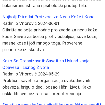
balansiranu ishranu i psihološki pristup telu.
Najbolji Prirodni Proizvodi za Negu Kože i Kose
Radmilo Vitorović
2024-06-01
Otkrijte najbolje prirodne proizvode za negu kože i
kose. Saveti za borbu protiv bubuljica, suve kože,
masne kose i još mnogo toga. Proverene
preporuke iz iskustva.
Kako Se Organizovati: Saveti za Usklađivanje
Obaveza i Ličnog Života
Radmilo Vitorović
2024-05-29
Praktični saveti za organizaciju svakodnevnih
obaveza, brigu o deci, posao i lični život. Kako
uskladiti sve bez stresa i preopterećenja.
Saveti za negu kože: Najbolji kozmetički proizvodi i