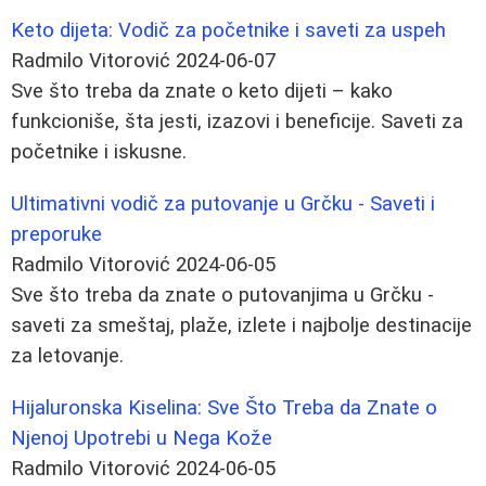
Keto dijeta: Vodič za početnike i saveti za uspeh
Radmilo Vitorović
2024-06-07
Sve što treba da znate o keto dijeti – kako
funkcioniše, šta jesti, izazovi i beneficije. Saveti za
početnike i iskusne.
Ultimativni vodič za putovanje u Grčku - Saveti i
preporuke
Radmilo Vitorović
2024-06-05
Sve što treba da znate o putovanjima u Grčku -
saveti za smeštaj, plaže, izlete i najbolje destinacije
za letovanje.
Hijaluronska Kiselina: Sve Što Treba da Znate o
Njenoj Upotrebi u Nega Kože
Radmilo Vitorović
2024-06-05