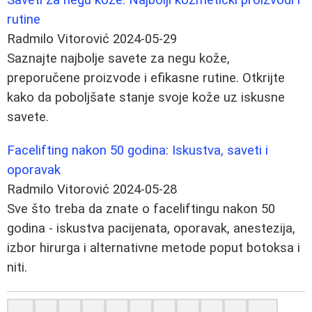
rutine
Radmilo Vitorović
2024-05-29
Saznajte najbolje savete za negu kože,
preporučene proizvode i efikasne rutine. Otkrijte
kako da poboljšate stanje svoje kože uz iskusne
savete.
Facelifting nakon 50 godina: Iskustva, saveti i
oporavak
Radmilo Vitorović
2024-05-28
Sve što treba da znate o faceliftingu nakon 50
godina - iskustva pacijenata, oporavak, anestezija,
izbor hirurga i alternativne metode poput botoksa i
niti.