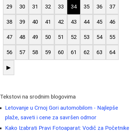
29
30
31
32
33
34
35
36
37
38
39
40
41
42
43
44
45
46
47
48
49
50
51
52
53
54
55
56
57
58
59
60
61
62
63
64
▶
Tekstovi na srodnim blogovima
Letovanje u Crnoj Gori automobilom - Najlepše
plaže, saveti i cene za savršen odmor
Kako Izabrati Pravi Fotoaparat: Vodič za Početnike