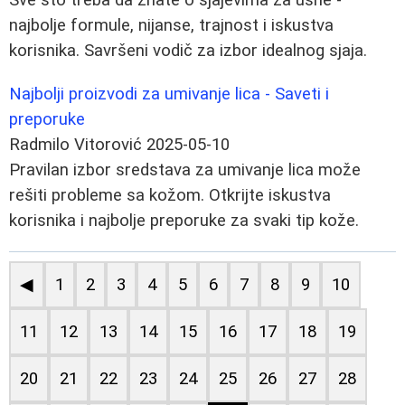
najbolje formule, nijanse, trajnost i iskustva
korisnika. Savršeni vodič za izbor idealnog sjaja.
Najbolji proizvodi za umivanje lica - Saveti i
preporuke
Radmilo Vitorović
2025-05-10
Pravilan izbor sredstava za umivanje lica može
rešiti probleme sa kožom. Otkrijte iskustva
korisnika i najbolje preporuke za svaki tip kože.
◀
1
2
3
4
5
6
7
8
9
10
11
12
13
14
15
16
17
18
19
20
21
22
23
24
25
26
27
28