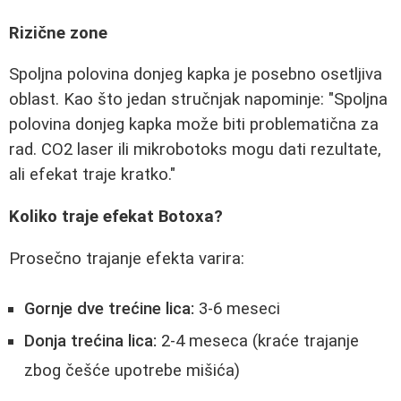
Rizične zone
Spoljna polovina donjeg kapka je posebno osetljiva
oblast. Kao što jedan stručnjak napominje: "Spoljna
polovina donjeg kapka može biti problematična za
rad. CO2 laser ili mikrobotoks mogu dati rezultate,
ali efekat traje kratko."
Koliko traje efekat Botoxa?
Prosečno trajanje efekta varira:
Gornje dve trećine lica:
3-6 meseci
Donja trećina lica:
2-4 meseca (kraće trajanje
zbog češće upotrebe mišića)