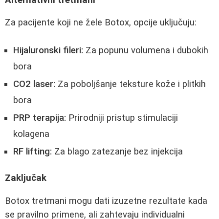
Za pacijente koji ne žele Botox, opcije uključuju:
Hijaluronski fileri:
Za popunu volumena i dubokih
bora
CO2 laser:
Za poboljšanje teksture kože i plitkih
bora
PRP terapija:
Prirodniji pristup stimulaciji
kolagena
RF lifting:
Za blago zatezanje bez injekcija
Zaključak
Botox tretmani mogu dati izuzetne rezultate kada
se pravilno primene, ali zahtevaju individualni