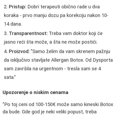
Pristup:
Dobri terapeuti obično rade u dva
koraka - prvo manju dozu pa korekciju nakon 10-
14 dana.
Transparentnost:
Treba vam doktor koji će
jasno reći šta može, a šta ne može postići.
Proizvod:
"Samo želim da vam skrenem pažnju
da isključivo stavljate Allergan Botox. Od Dysporta
sam završila na urgentnom - tresla sam se 4
sata."
Upozorenje o niskim cenama
"Po toj ceni od 100-150€ može samo kineski Botox
da bude. Gde god je neki veliki popust, treba