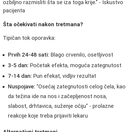
ozbiljno razmisliti šta se iza toga krije." - Iskustvo
pacijenta
Šta očekivati nakon tretmana?
Tipičan tok oporavka:
Prvih 24-48 sati:
Blago crvenilo, osetljivost
3-5 dan:
Početak efekta, moguća zategnutost
7-14 dan:
Pun efekat, vidljiv rezultat
Nuspojave:
"Osećaj zategnutosti celog čela, kao
da težina ide na nos i začepljenost nosa,
slabost, drhtavica, suženje očiju" - prolazne
reakcije koje treba prijaviti lekaru
Alternativni tretmani