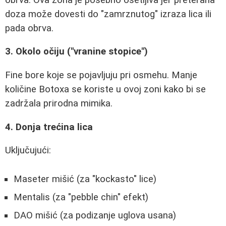
doza može dovesti do "zamrznutog" izraza lica ili
pada obrva.
3. Okolo očiju ("vranine stopice")
Fine bore koje se pojavljuju pri osmehu. Manje
količine Botoxa se koriste u ovoj zoni kako bi se
zadržala prirodna mimika.
4. Donja trećina lica
Uključujući:
Maseter mišić (za "kockasto" lice)
Mentalis (za "pebble chin" efekt)
DAO mišić (za podizanje uglova usana)