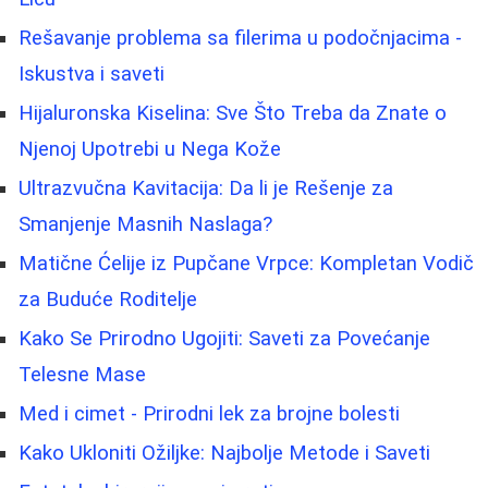
Rešavanje problema sa filerima u podočnjacima -
Iskustva i saveti
Hijaluronska Kiselina: Sve Što Treba da Znate o
Njenoj Upotrebi u Nega Kože
Ultrazvučna Kavitacija: Da li je Rešenje za
Smanjenje Masnih Naslaga?
Matične Ćelije iz Pupčane Vrpce: Kompletan Vodič
za Buduće Roditelje
Kako Se Prirodno Ugojiti: Saveti za Povećanje
Telesne Mase
Med i cimet - Prirodni lek za brojne bolesti
Kako Ukloniti Ožiljke: Najbolje Metode i Saveti