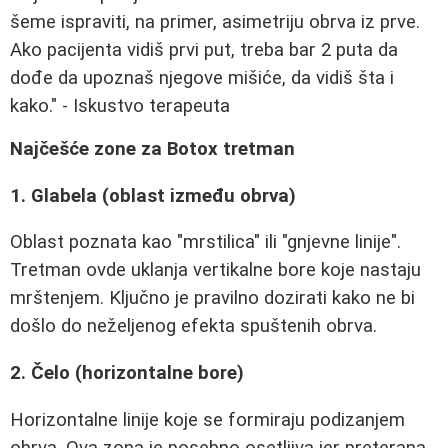
šeme ispraviti, na primer, asimetriju obrva iz prve.
Ako pacijenta vidiš prvi put, treba bar 2 puta da
dođe da upoznaš njegove mišiće, da vidiš šta i
kako." - Iskustvo terapeuta
Najčešće zone za Botox tretman
1. Glabela (oblast između obrva)
Oblast poznata kao "mrstilica" ili "gnjevne linije".
Tretman ovde uklanja vertikalne bore koje nastaju
mrštenjem. Ključno je pravilno dozirati kako ne bi
došlo do neželjenog efekta spuštenih obrva.
2. Čelo (horizontalne bore)
Horizontalne linije koje se formiraju podizanjem
obrva. Ova zona je posebno osetljiva jer preterana