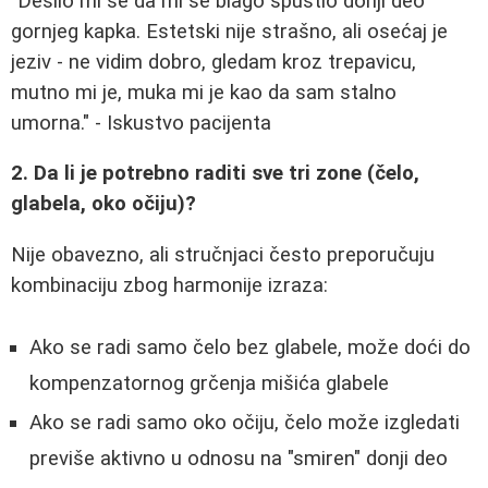
"Desilo mi se da mi se blago spustio donji deo
gornjeg kapka. Estetski nije strašno, ali osećaj je
jeziv - ne vidim dobro, gledam kroz trepavicu,
mutno mi je, muka mi je kao da sam stalno
umorna." - Iskustvo pacijenta
2. Da li je potrebno raditi sve tri zone (čelo,
glabela, oko očiju)?
Nije obavezno, ali stručnjaci često preporučuju
kombinaciju zbog harmonije izraza:
Ako se radi samo čelo bez glabele, može doći do
kompenzatornog grčenja mišića glabele
Ako se radi samo oko očiju, čelo može izgledati
previše aktivno u odnosu na "smiren" donji deo