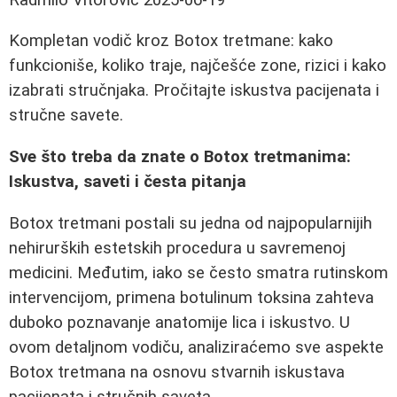
Kompletan vodič kroz Botox tretmane: kako
funkcioniše, koliko traje, najčešće zone, rizici i kako
izabrati stručnjaka. Pročitajte iskustva pacijenata i
stručne savete.
Sve što treba da znate o Botox tretmanima:
Iskustva, saveti i česta pitanja
Botox tretmani postali su jedna od najpopularnijih
nehirurških estetskih procedura u savremenoj
medicini. Međutim, iako se često smatra rutinskom
intervencijom, primena botulinum toksina zahteva
duboko poznavanje anatomije lica i iskustvo. U
ovom detaljnom vodiču, analiziraćemo sve aspekte
Botox tretmana na osnovu stvarnih iskustava
pacijenata i stručnih saveta.