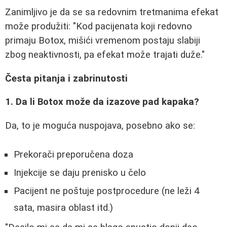
Zanimljivo je da se sa redovnim tretmanima efekat
može produžiti: "Kod pacijenata koji redovno
primaju Botox, mišići vremenom postaju slabiji
zbog neaktivnosti, pa efekat može trajati duže."
Česta pitanja i zabrinutosti
1. Da li Botox može da izazove pad kapaka?
Da, to je moguća nuspojava, posebno ako se:
Prekorači preporučena doza
Injekcije se daju prenisko u čelo
Pacijent ne poštuje postprocedure (ne leži 4
sata, masira oblast itd.)