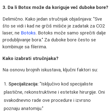
3. Da li Botox može da koriguje već duboke bore?
Delimično. Kako jedan stručnjak objašnjava: "Sve
što se vidi i kad ne grčiš mišiće je zadatak za CO2
laser, ne
Botoks
. Botoks može samo sprečiti dalje
produbljivanje bora." Za duboke bore često se
kombinuje sa filerima.
Kako izabrati stručnjaka?
Na osnovu brojnih iskustava, ključni faktori su:
Specijalizacija:
"Isključivo kod specijaliste
plastične, rekonstruktivne i estetske hirurgije. Oni
svakodnevno rade ove procedure i izvrsno
poznaju anatomiju."