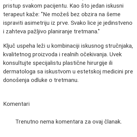
pristup svakom pacijentu. Kao što jedan iskusni
terapeut kaže: "Ne možeš bez obzira na šeme
ispraviti asimetriju iz prve. Svako lice je jedinstveno
i zahteva pažljivo planiranje tretmana."
Ključ uspeha leži u kombinaciji iskusnog stručnjaka,
kvalitetnog proizvoda i realnih očekivanja. Uvek
konsultujte specijalistu plastične hirurgije ili
dermatologa sa iskustvom u estetskoj medicini pre
donošenja odluke o tretmanu.
Komentari
Trenutno nema komentara za ovaj članak.