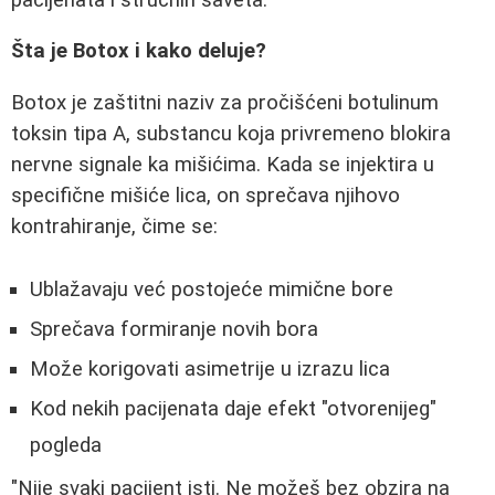
Šta je Botox i kako deluje?
Botox je zaštitni naziv za pročišćeni botulinum
toksin tipa A, substancu koja privremeno blokira
nervne signale ka mišićima. Kada se injektira u
specifične mišiće lica, on sprečava njihovo
kontrahiranje, čime se:
Ublažavaju već postojeće mimične bore
Sprečava formiranje novih bora
Može korigovati asimetrije u izrazu lica
Kod nekih pacijenata daje efekt "otvorenijeg"
pogleda
"Nije svaki pacijent isti. Ne možeš bez obzira na