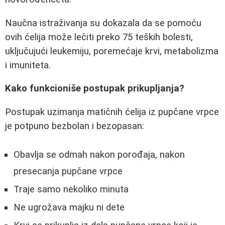
Naučna istraživanja su dokazala da se pomoću
ovih ćelija može lečiti preko 75 teških bolesti,
uključujući leukemiju, poremećaje krvi, metabolizma
i imuniteta.
Kako funkcioniše postupak prikupljanja?
Postupak uzimanja matičnih ćelija iz pupčane vrpce
je potpuno bezbolan i bezopasan:
Obavlja se odmah nakon porođaja, nakon
presecanja pupčane vrpce
Traje samo nekoliko minuta
Ne ugrožava majku ni dete