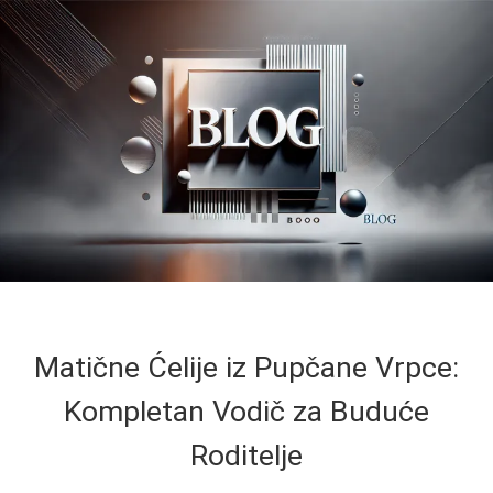
Matične Ćelije iz Pupčane Vrpce:
Kompletan Vodič za Buduće
Roditelje