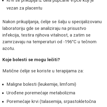
Krvi se prikuplja iz dela pupčane vrpce koji je
vezan za placentu
Nakon prikupljanja, ćelije se šalju u specijalizovanu
laboratoriju gde se analiziraju na prisustvo
infekcija, testira njihova vitalnost, a zatim se
zamrzavaju na temperaturi od -196°C u tečnom
azotu.
Koje bolesti se mogu lečiti?
Matične ćelije se koriste u terapijama za:
Maligne bolesti (leukemije, limfomi)
Urođene poremećaje metabolizma
Poremećaje krvi (talasemija, srpastokletočna