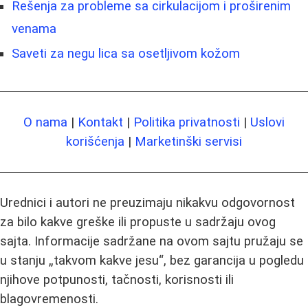
Rešenja za probleme sa cirkulacijom i proširenim
venama
Saveti za negu lica sa osetljivom kožom
O nama
|
Kontakt
|
Politika privatnosti
|
Uslovi
korišćenja
|
Marketinški servisi
Urednici i autori ne preuzimaju nikakvu odgovornost
za bilo kakve greške ili propuste u sadržaju ovog
sajta. Informacije sadržane na ovom sajtu pružaju se
u stanju „takvom kakve jesu“, bez garancija u pogledu
njihove potpunosti, tačnosti, korisnosti ili
blagovremenosti.