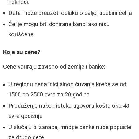
naknadu
Dete može preuzeti odluku o daljoj sudbini ćelija
Ćelije mogu biti donirane banci ako nisu
korišćene
Koje su cene?
Cene variraju zavisno od zemlje i banke:
U regionu cena inicijalnog čuvanja kreće se od
1500 do 2500 evra za 20 godina
Produženje nakon isteka ugovora košta oko 40
evra godišnje
U slučaju blizanaca, mnoge banke nude popuste
za drugo dete