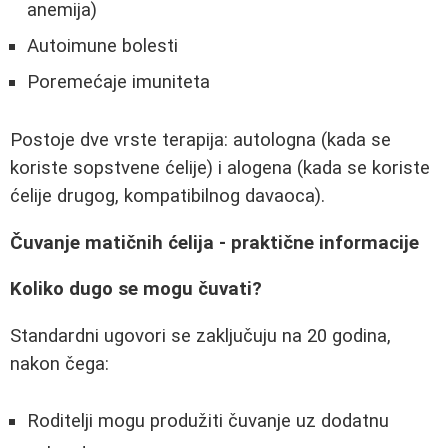
anemija)
Autoimune bolesti
Poremećaje imuniteta
Postoje dve vrste terapija: autologna (kada se
koriste sopstvene ćelije) i alogena (kada se koriste
ćelije drugog, kompatibilnog davaoca).
Čuvanje matičnih ćelija - praktične informacije
Koliko dugo se mogu čuvati?
Standardni ugovori se zaključuju na 20 godina,
nakon čega:
Roditelji mogu produžiti čuvanje uz dodatnu