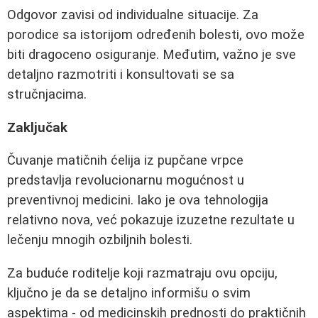
Odgovor zavisi od individualne situacije. Za
porodice sa istorijom određenih bolesti, ovo može
biti dragoceno osiguranje. Međutim, važno je sve
detaljno razmotriti i konsultovati se sa
stručnjacima.
Zaključak
Čuvanje matičnih ćelija iz pupčane vrpce
predstavlja revolucionarnu mogućnost u
preventivnoj medicini. Iako je ova tehnologija
relativno nova, već pokazuje izuzetne rezultate u
lečenju mnogih ozbiljnih bolesti.
Za buduće roditelje koji razmatraju ovu opciju,
ključno je da se detaljno informišu o svim
aspektima - od medicinskih prednosti do praktičnih