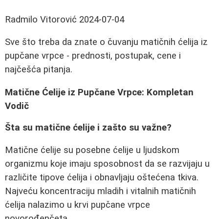
Radmilo Vitorović
2024-07-04
Sve što treba da znate o čuvanju matičnih ćelija iz
pupčane vrpce - prednosti, postupak, cene i
najčešća pitanja.
Matične Ćelije iz Pupčane Vrpce: Kompletan
Vodič
Šta su matične ćelije i zašto su važne?
Matične ćelije su posebne ćelije u ljudskom
organizmu koje imaju sposobnost da se razvijaju u
različite tipove ćelija i obnavljaju oštećena tkiva.
Najveću koncentraciju mladih i vitalnih matičnih
ćelija nalazimo u krvi pupčane vrpce
novorođenčeta.