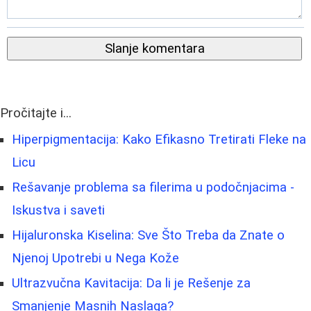
Slanje komentara
Pročitajte i...
Hiperpigmentacija: Kako Efikasno Tretirati Fleke na
Licu
Rešavanje problema sa filerima u podočnjacima -
Iskustva i saveti
Hijaluronska Kiselina: Sve Što Treba da Znate o
Njenoj Upotrebi u Nega Kože
Ultrazvučna Kavitacija: Da li je Rešenje za
Smanjenje Masnih Naslaga?