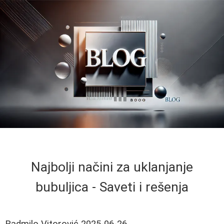
Najbolji načini za uklanjanje
bubuljica - Saveti i rešenja
Radmilo Vitorović
2025-06-26