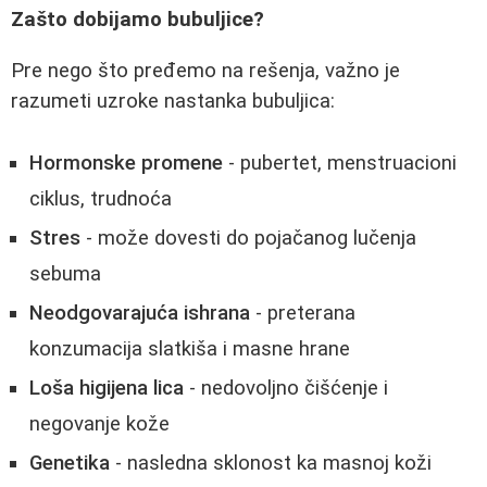
Zašto dobijamo bubuljice?
Pre nego što pređemo na rešenja, važno je
razumeti uzroke nastanka bubuljica:
Hormonske promene
- pubertet, menstruacioni
ciklus, trudnoća
Stres
- može dovesti do pojačanog lučenja
sebuma
Neodgovarajuća ishrana
- preterana
konzumacija slatkiša i masne hrane
Loša higijena lica
- nedovoljno čišćenje i
negovanje kože
Genetika
- nasledna sklonost ka masnoj koži