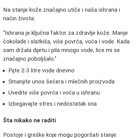
Na stanje kože značajno utiče i naša ishrana i
način života:
"Ishrana je ključna faktor za zdravlje kože. Manje
čokolade i slatkiša, više povrća, voća i vode. Kada
sam držala dijetu i pila mnogo vode, lice mi se
značajno poboljšalo."
Pijte 2-3 litre vode dnevno
Smanjite unos šećera i mlečnih proizvoda
Uvedite više povrća i voća u ishranu
Izbegavajte stres i nedostatak sna
Šta nikako ne raditi
Postoje i greške koje mogu pogoršati stanje: