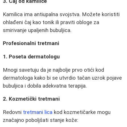
3. Čaj od kamilice
Kamilica ima antiupalna svojstva. Možete koristiti
ohlađeni čaj kao tonik ili praviti obloge za
smirivanje upaljenih bubuljica.
Profesionalni tretmani
1. Poseta dermatologu
Mnogi savetuju da je najbolje prvo otići kod
dermatologa kako bi se utvrdio tačan uzrok pojave
bubuljica i dobila adekvatna terapija.
2. Kozmetički tretmani
Redovni
tretmani lica
kod kozmetičarke mogu
značajno poboljšati stanje kože: