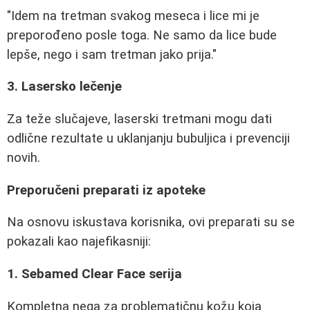
"Idem na tretman svakog meseca i lice mi je
preporođeno posle toga. Ne samo da lice bude
lepše, nego i sam tretman jako prija."
3. Lasersko lečenje
Za teže slučajeve, laserski tretmani mogu dati
odlične rezultate u uklanjanju bubuljica i prevenciji
novih.
Preporučeni preparati iz apoteke
Na osnovu iskustava korisnika, ovi preparati su se
pokazali kao najefikasniji:
1. Sebamed Clear Face serija
Kompletna nega za problematičnu kožu koja