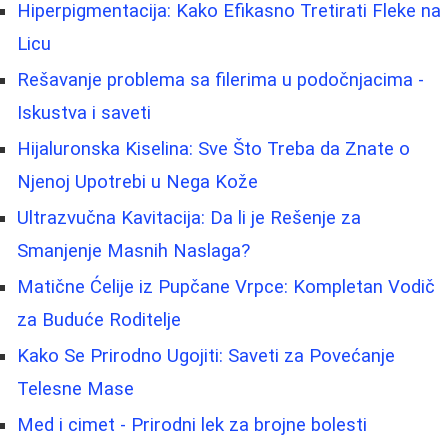
Hiperpigmentacija: Kako Efikasno Tretirati Fleke na
Licu
Rešavanje problema sa filerima u podočnjacima -
Iskustva i saveti
Hijaluronska Kiselina: Sve Što Treba da Znate o
Njenoj Upotrebi u Nega Kože
Ultrazvučna Kavitacija: Da li je Rešenje za
Smanjenje Masnih Naslaga?
Matične Ćelije iz Pupčane Vrpce: Kompletan Vodič
za Buduće Roditelje
Kako Se Prirodno Ugojiti: Saveti za Povećanje
Telesne Mase
Med i cimet - Prirodni lek za brojne bolesti