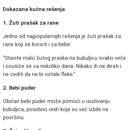
Dokazana kućna rešenja
1. Žuti prašak za rane
Jedno od najpopularnijih rešenja je žuti prašak za
rane koji se koristi i za bebe:
"Stavite malo žutog praska na bubuljicu svako veče
i osušiće se za nekoliko dana. Nikako ih ne dirati i
ne cediti da ne bi ostale fleke."
2. Bebi puder
Običan bebi puder može pomoći u isušivanju
bubuljica, posebno onih koje su već izbile na
površinu.