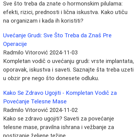
Sve što treba da znate o hormonskim pilulama:
efekti, rizici, prednosti i lična iskustva. Kako utiču
na organizam i kada ih koristiti?
Uvećanje Grudi: Sve Što Treba da Znaš Pre
Operacije
Radmilo Vitorović
2024-11-03
Kompletan vodič o uvećanju grudi: vrste implantata,
oporavak, iskustva i saveti. Saznajte šta treba uzeti
u obzir pre nego što donesete odluku.
Kako Se Zdravo Ugojiti - Kompletan Vodič za
Povećanje Telesne Mase
Radmilo Vitorović
2024-11-02
Kako se zdravo ugojiti? Saveti za povećanje
telesne mase, pravilna ishrana i vežbanje za
postizanje željene težine.