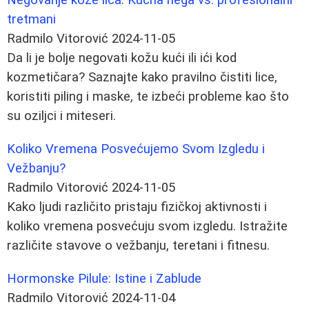
tretmani
Radmilo Vitorović
2024-11-05
Da li je bolje negovati kožu kući ili ići kod
kozmetičara? Saznajte kako pravilno čistiti lice,
koristiti piling i maske, te izbeći probleme kao što
su oziljci i miteseri.
Koliko Vremena Posvećujemo Svom Izgledu i
Vežbanju?
Radmilo Vitorović
2024-11-05
Kako ljudi različito pristaju fizičkoj aktivnosti i
koliko vremena posvećuju svom izgledu. Istražite
različite stavove o vežbanju, teretani i fitnesu.
Hormonske Pilule: Istine i Zablude
Radmilo Vitorović
2024-11-04