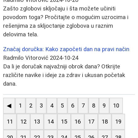
Zašto zglobovi skljočaju i šta možete učiniti
povodom toga? Pročitajte o mogućim uzrocima i
rešenjima za skljoctanje zglobova u raznim
delovima tela.
Značaj doručka: Kako započeti dan na pravi način
Radmilo Vitorović
2024-10-24
Da li je doručak najvažniji obrok dana? Otkrijte
različite navike i ideje za zdrav i ukusan početak
dana.
◀
1
2
3
4
5
6
7
8
9
10
11
12
13
14
15
16
17
18
19
20
21
22
23
24
25
26
27
28