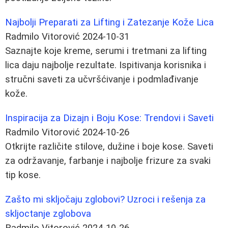
Najbolji Preparati za Lifting i Zatezanje Kože Lica
Radmilo Vitorović
2024-10-31
Saznajte koje kreme, serumi i tretmani za lifting
lica daju najbolje rezultate. Ispitivanja korisnika i
stručni saveti za učvršćivanje i podmlađivanje
kože.
Inspiracija za Dizajn i Boju Kose: Trendovi i Saveti
Radmilo Vitorović
2024-10-26
Otkrijte različite stilove, dužine i boje kose. Saveti
za održavanje, farbanje i najbolje frizure za svaki
tip kose.
Zašto mi skljočaju zglobovi? Uzroci i rešenja za
skljoctanje zglobova
Radmilo Vitorović
2024-10-26