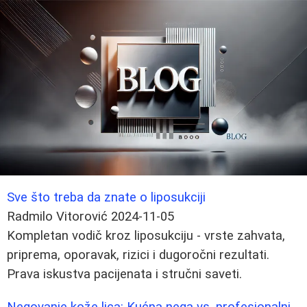
Sve što treba da znate o liposukciji
Radmilo Vitorović
2024-11-05
Kompletan vodič kroz liposukciju - vrste zahvata,
priprema, oporavak, rizici i dugoročni rezultati.
Prava iskustva pacijenata i stručni saveti.
Negovanje kože lica: Kućna nega vs. profesionalni