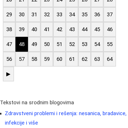
29
30
31
32
33
34
35
36
37
38
39
40
41
42
43
44
45
46
47
48
49
50
51
52
53
54
55
56
57
58
59
60
61
62
63
64
▶
Tekstovi na srodnim blogovima
Zdravstveni problemi i rešenja: nesanica, bradavice,
infekcije i više