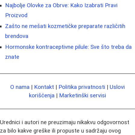
Najbolje Olovke za Obrve: Kako Izabrati Pravi
Proizvod
Zašto ne mešati kozmetičke preparate različitih
brendova
Hormonske kontraceptivne pilule: Sve što treba da
znate
O nama
|
Kontakt
|
Politika privatnosti
|
Uslovi
korišćenja
|
Marketinški servisi
Urednici i autori ne preuzimaju nikakvu odgovornost
za bilo kakve greške ili propuste u sadržaju ovog