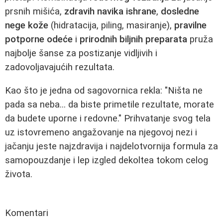
prsnih mišića,
zdravih navika ishrane
,
dosledne
nege kože
(hidratacija, piling, masiranje),
pravilne
potporne odeće
i
prirodnih biljnih preparata
pruža
najbolje šanse za postizanje vidljivih i
zadovoljavajućih rezultata.
Kao što je jedna od sagovornica rekla: "Ništa ne
pada sa neba... da biste primetile rezultate, morate
da budete uporne i redovne." Prihvatanje svog tela
uz istovremeno angažovanje na njegovoj nezi i
jačanju jeste najzdravija i najdelotvornija formula za
samopouzdanje i lep izgled dekoltea tokom celog
života.
Komentari