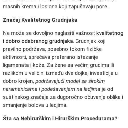
masnih krema i losiona koji zapušavaju pore.
Značaj Kvalitetnog Grudnjaka
Ne može se dovoljno naglasiti važnost
kvalitetnog
i dobro odabranog grudnjaka
. Grudnjak koji
pravilno podržava, posebno tokom fizičke
aktivnosti, sprečava preterano istezanje
ligamenata i kože. Za žene sa većim grudima ili
razlikom u veličini između dve dojke, investicija u
dobro krojen,
podržavajući model sa širokim
naramenicama i podešavanjem na ledjima
je od
suštinskog značaja za dugoročno očuvanje oblika i
smanjenje bolova u ledjima.
Šta sa Nehirurškim i Hirurškim Procedurama?