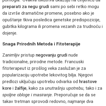
preparati za negu grudi
sami po sebi retko mogu
da izvrše dramatične promene, posebno ako je
opuštanje tkiva posledica genetske predispozicije,
gubitka kilograma ili promena vezanih za trudnoću i
dojenje.
Snaga Prirodnih Metoda i Fitoterapije
Zanimljiv pristup
negovanju grudi
nude
tradicionalne, prirodne metode. Francuski
fitoterapeut iz prošlog veka zaslužan je za
popularizaciju upotrebe lekovitog bilja. Njegovi
predlozi uključuju upotrebu odvarka od
hrastove
kore
i
žalfije
, kako za
unutrašnju upotrebu
, tako i za
spoljne obloge i masiranje
. Preporučuje se da se
takav tretman sprovodi redovno, najmanje dva