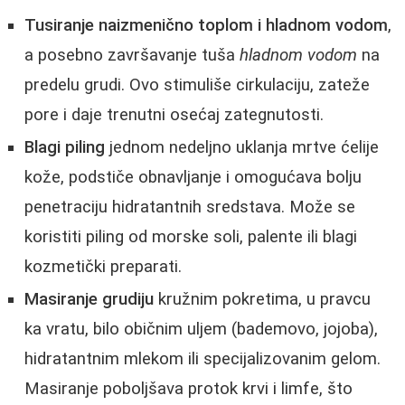
Tusiranje naizmenično toplom i hladnom vodom
,
a posebno završavanje tuša
hladnom vodom
na
predelu grudi. Ovo stimuliše cirkulaciju, zateže
pore i daje trenutni osećaj zategnutosti.
Blagi piling
jednom nedeljno uklanja mrtve ćelije
kože, podstiče obnavljanje i omogućava bolju
penetraciju hidratantnih sredstava. Može se
koristiti piling od morske soli, palente ili blagi
kozmetički preparati.
Masiranje grudiju
kružnim pokretima, u pravcu
ka vratu, bilo običnim uljem (bademovo, jojoba),
hidratantnim mlekom ili specijalizovanim gelom.
Masiranje poboljšava protok krvi i limfe, što