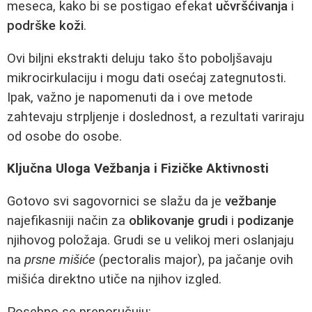
meseca, kako bi se postigao efekat
učvršćivanja
i
podrške koži
.
Ovi biljni ekstrakti deluju tako što poboljšavaju
mikrocirkulaciju i mogu dati osećaj zategnutosti.
Ipak, važno je napomenuti da i ove metode
zahtevaju strpljenje i doslednost, a rezultati variraju
od osobe do osobe.
Ključna Uloga Vežbanja i Fizičke Aktivnosti
Gotovo svi sagovornici se slažu da je
vežbanje
najefikasniji način za
oblikovanje grudi
i
podizanje
njihovog položaja. Grudi se u velikoj meri oslanjaju
na
prsne mišiće
(pectoralis major), pa jačanje ovih
mišića direktno utiče na njihov izgled.
Posebno se preporučuju: