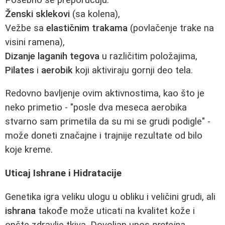
Ženski sklekovi
(sa kolena),
Vežbe sa
elastičnim trakama
(povlačenje trake na
visini ramena),
Dizanje laganih tegova
u različitim položajima,
Pilates
i
aerobik
koji aktiviraju gornji deo tela.
Redovno bavljenje ovim aktivnostima, kao što je
neko primetio - "posle dva meseca aerobika
stvarno sam primetila da su mi se grudi podigle" -
može doneti značajne i trajnije rezultate od bilo
koje kreme.
Uticaj Ishrane i Hidratacije
Genetika igra veliku ulogu u obliku i veličini grudi, ali
ishrana
takođe može uticati na kvalitet kože i
opšte zdravlje tkiva. Dovoljan unos
proteina