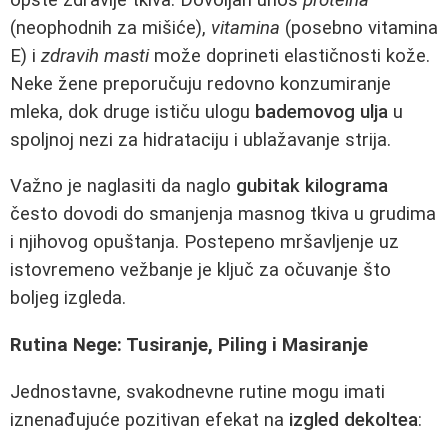
(neophodnih za mišiće),
vitamina
(posebno vitamina
E) i
zdravih masti
može doprineti elastičnosti kože.
Neke žene preporučuju redovno konzumiranje
mleka, dok druge ističu ulogu
bademovog ulja
u
spoljnoj nezi za hidrataciju i ublažavanje strija.
Važno je naglasiti da naglo
gubitak kilograma
često dovodi do smanjenja masnog tkiva u grudima
i njihovog opuštanja. Postepeno mršavljenje uz
istovremeno vežbanje je ključ za očuvanje što
boljeg izgleda.
Rutina Nege: Tusiranje, Piling i Masiranje
Jednostavne, svakodnevne rutine mogu imati
iznenađujuće pozitivan efekat na
izgled dekoltea
: