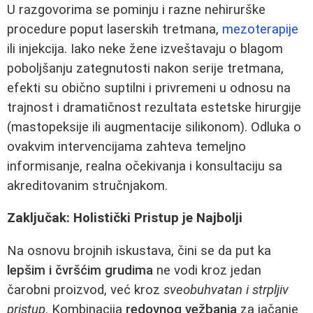
U razgovorima se pominju i razne nehirurške
procedure poput laserskih tretmana,
mezoterapije
ili injekcija. Iako neke žene izveštavaju o blagom
poboljšanju zategnutosti nakon serije tretmana,
efekti su obično suptilni i privremeni u odnosu na
trajnost i dramatičnost rezultata estetske hirurgije
(mastopeksije ili augmentacije silikonom). Odluka o
ovakvim intervencijama zahteva temeljno
informisanje, realna očekivanja i konsultaciju sa
akreditovanim stručnjakom.
Zaključak: Holistički Pristup je Najbolji
Na osnovu brojnih iskustava, čini se da put ka
lepšim i čvršćim grudima
ne vodi kroz jedan
čarobni proizvod, već kroz
sveobuhvatan i strpljiv
pristup
. Kombinacija
redovnog vežbanja
za jačanje