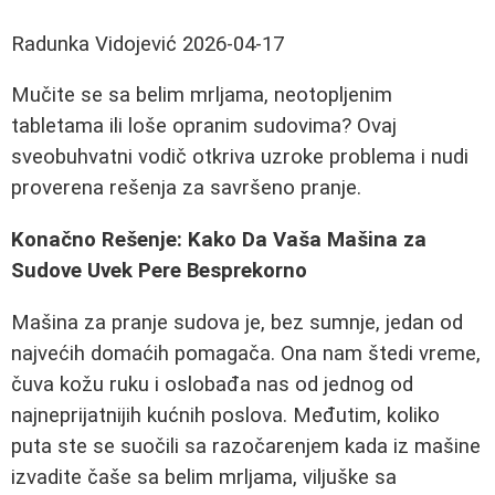
Radunka Vidojević
2026-04-17
Mučite se sa belim mrljama, neotopljenim
tabletama ili loše opranim sudovima? Ovaj
sveobuhvatni vodič otkriva uzroke problema i nudi
proverena rešenja za savršeno pranje.
Konačno Rešenje: Kako Da Vaša Mašina za
Sudove Uvek Pere Besprekorno
Mašina za pranje sudova je, bez sumnje, jedan od
najvećih domaćih pomagača. Ona nam štedi vreme,
čuva kožu ruku i oslobađa nas od jednog od
najneprijatnijih kućnih poslova. Međutim, koliko
puta ste se suočili sa razočarenjem kada iz mašine
izvadite čaše sa belim mrljama, viljuške sa