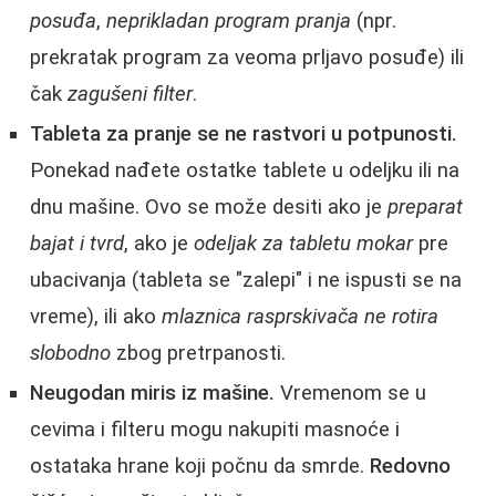
posuđa
,
neprikladan program pranja
(npr.
prekratak program za veoma prljavo posuđe) ili
čak
zagušeni filter
.
Tableta za pranje se ne rastvori u potpunosti.
Ponekad nađete ostatke tablete u odeljku ili na
dnu mašine. Ovo se može desiti ako je
preparat
bajat i tvrd
, ako je
odeljak za tabletu mokar
pre
ubacivanja (tableta se "zalepi" i ne ispusti se na
vreme), ili ako
mlaznica rasprskivača ne rotira
slobodno
zbog pretrpanosti.
Neugodan miris iz mašine.
Vremenom se u
cevima i filteru mogu nakupiti masnoće i
ostataka hrane koji počnu da smrde.
Redovno