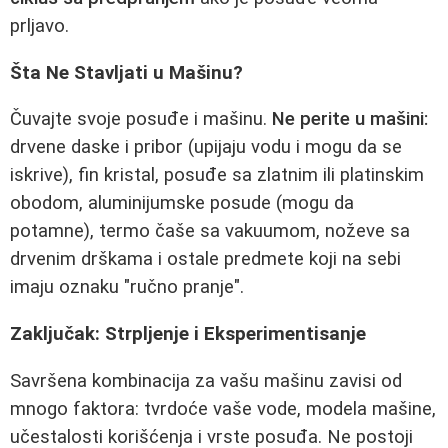
prljavo.
Šta Ne Stavljati u Mašinu?
Čuvajte svoje posuđe i mašinu.
Ne perite u mašini:
drvene daske i pribor (upijaju vodu i mogu da se
iskrive), fin kristal, posuđe sa zlatnim ili platinskim
obodom, aluminijumske posude (mogu da
potamne), termo čaše sa vakuumom, noževe sa
drvenim drškama i ostale predmete koji na sebi
imaju oznaku "ručno pranje".
Zaključak: Strpljenje i Eksperimentisanje
Savršena kombinacija za vašu mašinu zavisi od
mnogo faktora: tvrdoće vaše vode, modela mašine,
učestalosti korišćenja i vrste posuđa. Ne postoji