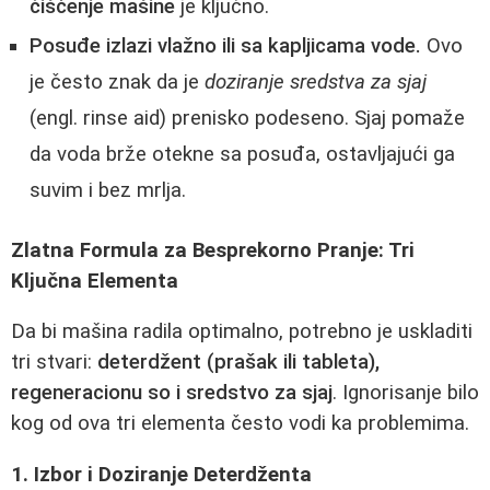
čišćenje mašine
je ključno.
Posuđe izlazi vlažno ili sa kapljicama vode.
Ovo
je često znak da je
doziranje sredstva za sjaj
(engl. rinse aid) prenisko podeseno. Sjaj pomaže
da voda brže otekne sa posuđa, ostavljajući ga
suvim i bez mrlja.
Zlatna Formula za Besprekorno Pranje: Tri
Ključna Elementa
Da bi mašina radila optimalno, potrebno je uskladiti
tri stvari:
deterdžent (prašak ili tableta),
regeneracionu so i sredstvo za sjaj
. Ignorisanje bilo
kog od ova tri elementa često vodi ka problemima.
1. Izbor i Doziranje Deterdženta