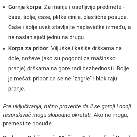
Gornja korpa:
Za manje i osetljivije predmete -
čaše, šolje, case, plitke cinije, plastične posude.
Čaše i šolje uvek stavljajte naglavačke između, a
ne naslanjajući jednu na drugu.
Korpa za pribor:
Viljuške i kašike drškama na
dole, noževe (ako su pogodni za mašinsko
pranje) drškama na gore radi bezbednosti. Bolje
je mešati pribor da se ne "zagrle" i blokiraju
pranje.
Pre uključivanja, ručno proverite da li se gornji i donji
rasprskivač mogu slobodno okretati.
Ako ne mogu,
premestite posuđe.