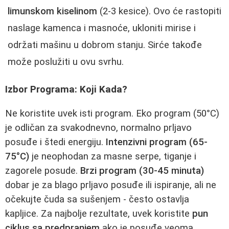
limunskom kiselinom
(2-3 kesice). Ovo će rastopiti
naslage kamenca i masnoće, ukloniti mirise i
održati mašinu u dobrom stanju. Sirće takođe
može poslužiti u ovu svrhu.
Izbor Programa: Koji Kada?
Ne koristite uvek isti program. Eko program (50°C)
je odličan za svakodnevno, normalno prljavo
posuđe i štedi energiju.
Intenzivni program (65-
75°C)
je neophodan za masne serpe, tiganje i
zagorele posude.
Brzi program (30-45 minuta)
dobar je za blago prljavo posuđe ili ispiranje, ali ne
očekujte čuda sa sušenjem - često ostavlja
kapljice. Za najbolje rezultate, uvek koristite
pun
ciklus sa predpranjem
ako je posuđe veoma