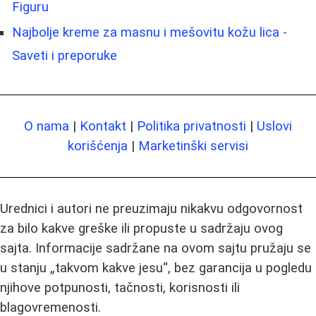
Figuru
Najbolje kreme za masnu i mešovitu kožu lica -
Saveti i preporuke
O nama
|
Kontakt
|
Politika privatnosti
|
Uslovi
korišćenja
|
Marketinški servisi
Urednici i autori ne preuzimaju nikakvu odgovornost
za bilo kakve greške ili propuste u sadržaju ovog
sajta. Informacije sadržane na ovom sajtu pružaju se
u stanju „takvom kakve jesu“, bez garancija u pogledu
njihove potpunosti, tačnosti, korisnosti ili
blagovremenosti.