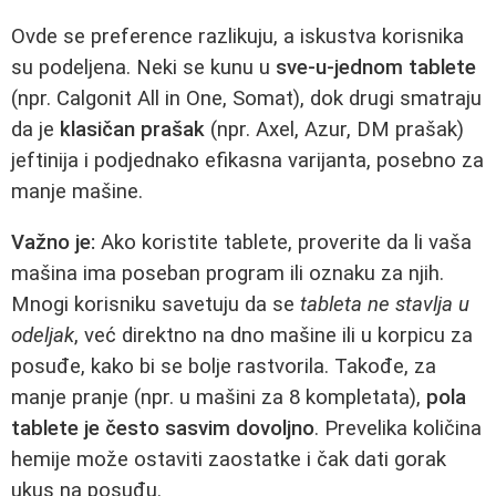
Ovde se preference razlikuju, a iskustva korisnika
su podeljena. Neki se kunu u
sve-u-jednom tablete
(npr. Calgonit All in One, Somat), dok drugi smatraju
da je
klasičan prašak
(npr. Axel, Azur, DM prašak)
jeftinija i podjednako efikasna varijanta, posebno za
manje mašine.
Važno je:
Ako koristite tablete, proverite da li vaša
mašina ima poseban program ili oznaku za njih.
Mnogi korisniku savetuju da se
tableta ne stavlja u
odeljak
, već direktno na dno mašine ili u korpicu za
posuđe, kako bi se bolje rastvorila. Takođe, za
manje pranje (npr. u mašini za 8 kompletata),
pola
tablete je često sasvim dovoljno
. Prevelika količina
hemije može ostaviti zaostatke i čak dati gorak
ukus na posuđu.