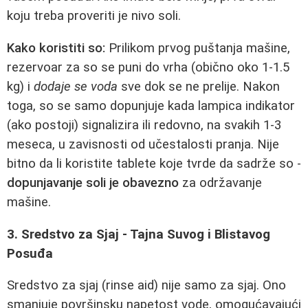
koju treba proveriti je nivo soli.
Kako koristiti so:
Prilikom prvog puštanja mašine,
rezervoar za so se puni do vrha (obično oko 1-1.5
kg) i
dodaje se voda
sve dok se ne prelije. Nakon
toga, so se samo dopunjuje kada lampica indikator
(ako postoji) signalizira ili redovno, na svakih 1-3
meseca, u zavisnosti od učestalosti pranja. Nije
bitno da li koristite tablete koje tvrde da sadrže so -
dopunjavanje soli je obavezno
za održavanje
mašine.
3. Sredstvo za Sjaj - Tajna Suvog i Blistavog
Posuđa
Sredstvo za sjaj (rinse aid) nije samo za sjaj. Ono
smanjuje površinsku napetost vode, omogućavajući