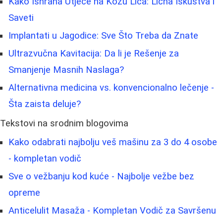
Kako Ishrana Utječe na Kožu Lica: Lična Iskustva i
Saveti
Implantati u Jagodice: Sve Što Treba da Znate
Ultrazvučna Kavitacija: Da li je Rešenje za
Smanjenje Masnih Naslaga?
Alternativna medicina vs. konvencionalno lečenje -
Šta zaista deluje?
Tekstovi na srodnim blogovima
Kako odabrati najbolju veš mašinu za 3 do 4 osobe
- kompletan vodič
Sve o vežbanju kod kuće - Najbolje vežbe bez
opreme
Anticelulit Masaža - Kompletan Vodič za Savršenu