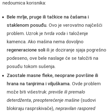
nedoumica korisnika:
Bele mrlje, pruge ili tačkice na čašama i
staklenom posuđu.
Ovo je verovatno najčešći
problem. Uzrok je
tvrda voda
i taloženje
kamenca. Ako mašina nema dovoljno
regeneracione soli
ili je doziranje sjaja pogrešno
podeseno, ove bele naslage će se taložiti na
posuđu tokom sušenja.
Zaostale masne fleke, neoprane površine ili
hrana na tanjirima i viljuškama.
Ovde problem
može biti višestruk:
previše ili premalo
deterdženta
,
preopterećenje mašine
(sudovi
blokiraju rasprskivače),
nepravilan raspored