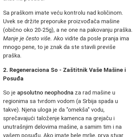
Sa praškom imate veću kontrolu nad količinom.
Uvek se držite preporuke proizvođača mašine
(obično oko 20-25g), a ne one na pakovanju praška.
Manje je često više.
Ako vidite da posle pranja ima
mnogo pene, to je znak da ste stavili previše
praška.
2. Regeneraciona So - Zaštitnik Vaše Mašine i
Posuđa
So je
apsolutno neophodna
za rad mašine u
regionima sa tvrdom vodom (a Srbija spada u
takve). Njena uloga je da "omekša" vodu,
sprečavajući taloženje kamenca na grejaču i
unutrašnjim delovima mašine, a samim tim i na
vašem posuđu. Ako imate bele mrlje, prva stvar