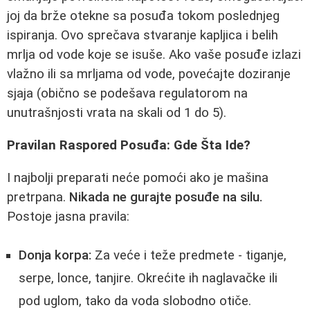
joj da brže otekne sa posuđa tokom poslednjeg
ispiranja. Ovo sprečava stvaranje kapljica i belih
mrlja od vode koje se isuše. Ako vaše posuđe izlazi
vlažno ili sa mrljama od vode, povećajte doziranje
sjaja (obično se podešava regulatorom na
unutrašnjosti vrata na skali od 1 do 5).
Pravilan Raspored Posuđa: Gde Šta Ide?
I najbolji preparati neće pomoći ako je mašina
pretrpana.
Nikada ne gurajte posuđe na silu.
Postoje jasna pravila:
Donja korpa:
Za veće i teže predmete - tiganje,
serpe, lonce, tanjire. Okrećite ih naglavačke ili
pod uglom, tako da voda slobodno otiče.