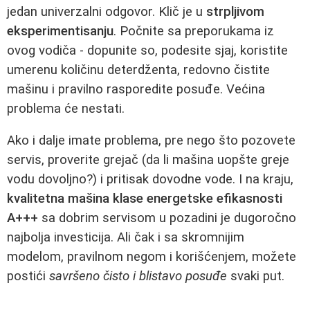
jedan univerzalni odgovor. Klič je u
strpljivom
eksperimentisanju
. Počnite sa preporukama iz
ovog vodiča - dopunite so, podesite sjaj, koristite
umerenu količinu deterdženta, redovno čistite
mašinu i pravilno rasporedite posuđe. Većina
problema će nestati.
Ako i dalje imate problema, pre nego što pozovete
servis, proverite grejač (da li mašina uopšte greje
vodu dovoljno?) i pritisak dovodne vode. I na kraju,
kvalitetna mašina klase energetske efikasnosti
A+++
sa dobrim servisom u pozadini je dugoročno
najbolja investicija. Ali čak i sa skromnijim
modelom, pravilnom negom i korišćenjem, možete
postići
savršeno čisto i blistavo posuđe
svaki put.