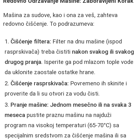
Redovno Održavanje Mašine: Zaboravljeni Korak
Mašina za sudove, kao i ona za veš, zahteva
redovno čišćenje. To podrazumeva:
Čišćenje filtera:
Filter na dnu mašine (ispod
rasprskivača) treba čistiti
nakon svakog ili svakog
drugog pranja
. Isperite ga pod mlazom tople vode
da uklonite zaostale ostatke hrane.
Čišćenje rasprskivača:
Povremeno ih skinite i
proverite da li su otvori za vodu čisti.
Pranje mašine:
Jednom mesečno ili na svaka 3
meseca
pustite praznu mašinu na najduži
program na visokoj temperaturi (65-70°C) sa
specijalnim sredstvom za čišćenje mašina ili sa