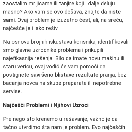
zaostalim mrljicama ili tanjire koji i dalje deluju
masno? Ako vam se ovo dešava, znajte da
niste
sami
. Ovaj problem je izuzetno čest, ali, na sreću,
najčešće je i lako rešiv.
Na osnovu brojnih iskustava korisnika, identifikovali
smo glavne uzročnike problema i prikupili
najefikasnija rešenja. Bilo da imate novu mašinu ili
staru vericu, ovaj vodić će vam pomoći da
postignete
savršeno blistave rezultate
pranja, bez
bacanja novca na skupe preparate ili nepotrebne
servise.
Najčešći Problemi i Njihovi Uzroci
Pre nego što krenemo u rešavanje, važno je da
tačno utvrdimo šta nam je problem. Evo najčešćih