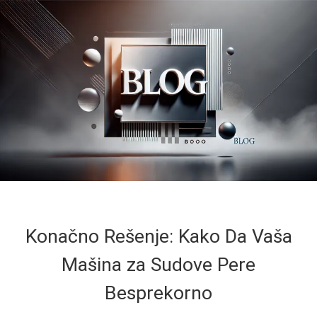
Konačno Rešenje: Kako Da Vaša
Mašina za Sudove Pere
Besprekorno