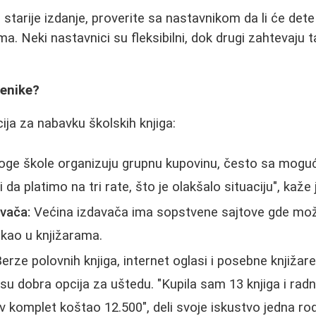
 starije izdanje, proverite sa nastavnikom da li će dete
a. Neki nastavnici su fleksibilni, dok drugi zahtevaju
enike?
ija za nabavku školskih knjiga:
ge škole organizuju grupnu kupovinu, često sa mogu
 da platimo na tri rate, što je olakšalo situaciju", kaže
vača:
Većina izdavača ima sopstvene sajtove gde možet
 kao u knjižarama.
erze polovnih knjiga, internet oglasi i posebne knjižar
su dobra opcija za uštedu. "Kupila sam 13 knjiga i rad
ov komplet koštao 12.500", deli svoje iskustvo jedna rodi