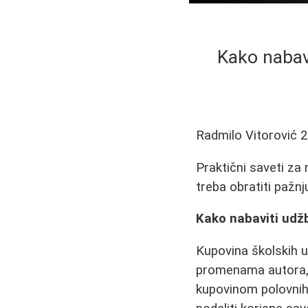
Kako nabavi
Radmilo Vitorović
2
Praktični saveti za 
treba obratiti pažnj
Kako nabaviti udžb
Kupovina školskih u
promenama autora, i
kupovinom polovnih 