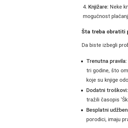
Knjižare:
Neke knj
mogućnost plaćanja
Šta treba obratiti 
Da biste izbegli pr
Trenutna pravila:
tri godine, što o
koje su knjige od
Dodatni troškovi:
tražili časopis 'Š
Besplatni udžbeni
porodici, imaju p