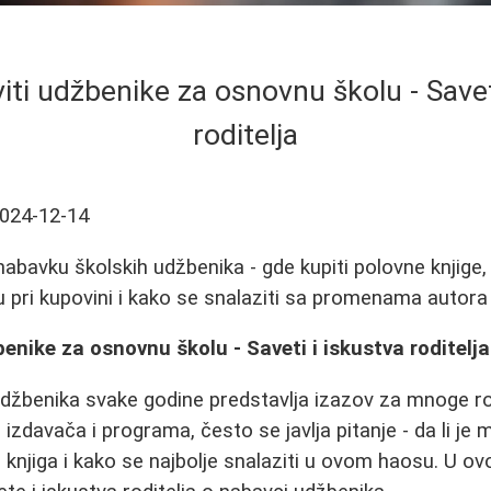
ti udžbenike za osnovnu školu - Savet
roditelja
024-12-14
nabavku školskih udžbenika - gde kupiti polovne knjige,
u pri kupovini i kako se snalaziti sa promenama autora 
enike za osnovnu školu - Saveti i iskustva roditelja
džbenika svake godine predstavlja izazov za mnoge rod
zdavača i programa, često se javlja pitanje - da li je
knjiga i kako se najbolje snalaziti u ovom haosu. U 