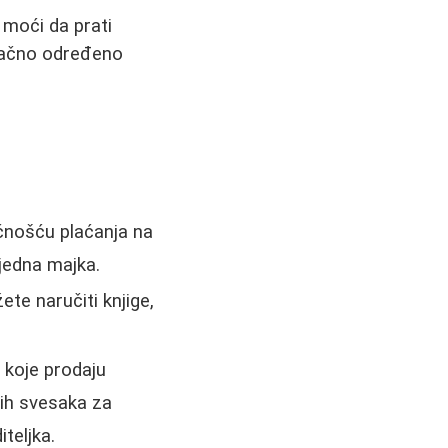
 moći da prati
 tačno određeno
ćnošću plaćanja na
 jedna majka.
e naručiti knjige,
e koje prodaju
nih svesaka za
teljka.