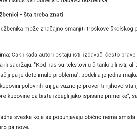
ete i iskustva roditelja o nabavci udžbenika.
žbenici - šta treba znati
džbenika može značajno smanjiti troškove školskog pri
ima:
Čak i kada autori ostaju isti, izdavači često prav
ili sadržaju. "Kod nas su tekstovi u čitanki bili isti, al
gačiji pa je dete imalo problema", podelila je jedna majka
kupovini polovnih knjiga važno je proveriti njihovo stanj
pre kupovine da biste izbegli jako ispisane primerke", s
adne sveske koje se popunjavaju obično nema smisla 
oro pa nove.