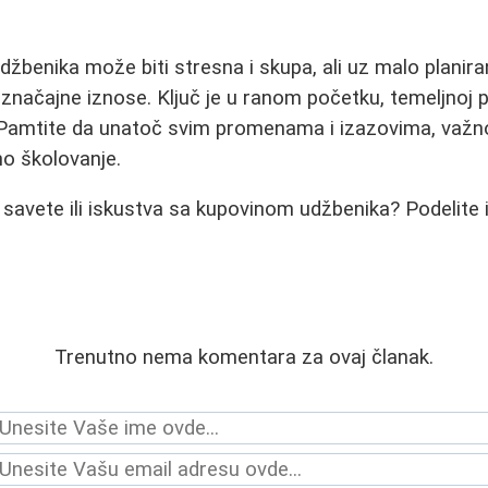
džbenika može biti stresna i skupa, ali uz malo planira
značajne iznose. Ključ je u ranom početku, temeljnoj pr
. Pamtite da unatoč svim promenama i izazovima, važno
o školovanje.
 savete ili iskustva sa kupovinom udžbenika? Podelite
Trenutno nema komentara za ovaj članak.