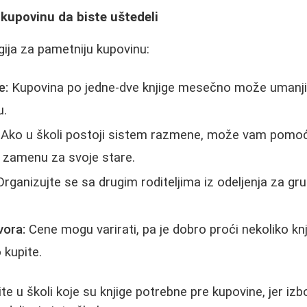
kupovinu da biste uštedeli
gija za pametniju kupovinu:
e:
Kupovina po jedne-dve knjige mesečno može umanjiti
u.
Ako u školi postoji sistem razmene, može vam pomoći 
u zamenu za svoje stare.
rganizujte se sa drugim roditeljima iz odeljenja za gr
vora:
Cene mogu varirati, pa je dobro proći nekoliko knjiž
 kupite.
e u školi koje su knjige potrebne pre kupovine, jer izb