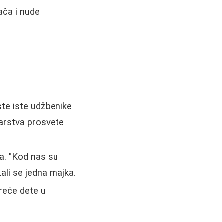
ača i nude
te iste udžbenike
tarstva prosvete
a. "Kod nas su
žali se jedna majka.
treće dete u