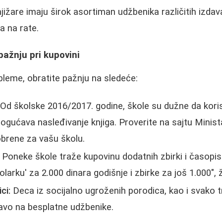
ižare imaju širok asortiman udžbenika različitih izdav
 na rate.
pažnju pri kupovini
obleme, obratite pažnju na sledeće:
Od školske 2016/2017. godine, škole su dužne da koris
mogućava nasleđivanje knjiga. Proverite na sajtu Minis
obrene za vašu školu.
Poneke škole traže kupovinu dodatnih zbirki i časopis
kolarku' za 2.000 dinara godišnje i zbirke za još 1.000", 
ci:
Deca iz socijalno ugroženih porodica, kao i svako 
ravo na besplatne udžbenike.