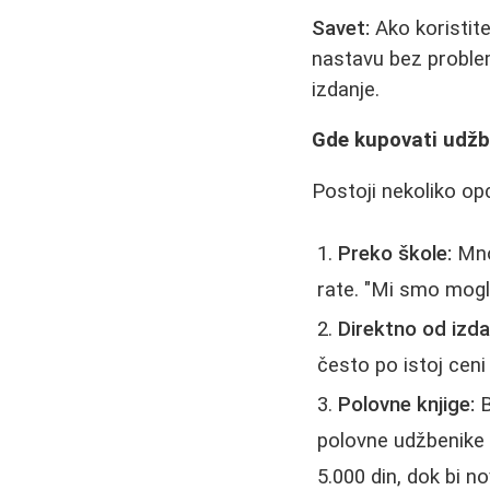
Savet:
Ako koristite
nastavu bez problem
izdanje.
Gde kupovati udžb
Postoji nekoliko opc
Preko škole:
Mno
rate. "Mi smo mogli
Direktno od izda
često po istoj ceni
Polovne knjige:
B
polovne udžbenike 
5.000 din, dok bi n