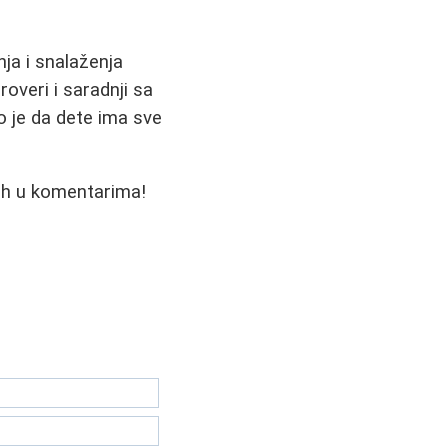
nja i snalaženja
overi i saradnji sa
 je da dete ima sve
 ih u komentarima!