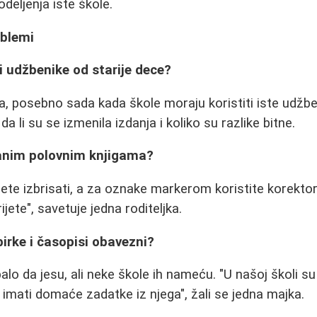
odeljenja iste škole.
oblemi
ti udžbenike od starije dece?
a, posebno sada kada škole moraju koristiti iste udžben
a li su se izmenila izdanja i koliko su razlike bitne.
isanim polovnim knjigama?
te izbrisati, a za oznake markerom koristite korektor i
ijete", savetuje jedna roditeljka.
birke i časopisi obavezni?
balo da jesu, ali neke škole ih nameću. "U našoj školi s
 imati domaće zadatke iz njega", žali se jedna majka.