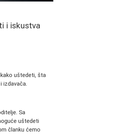
i i iskustva
 kako uštedeti, šta
i izdavača.
itelje. Sa
 moguće uštedeti
ovom članku ćemo