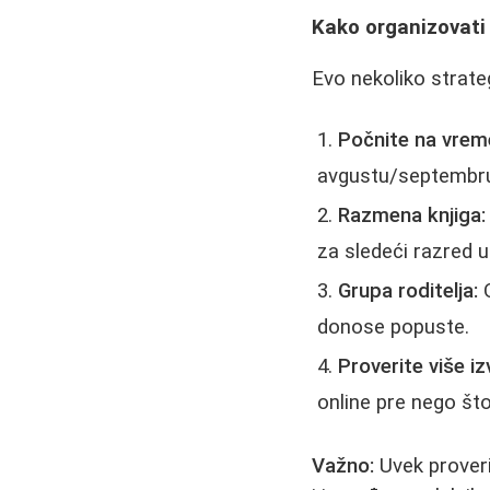
Kako organizovati 
Evo nekoliko strate
Počnite na vrem
avgustu/septembr
Razmena knjiga:
za sledeći razred 
Grupa roditelja:
O
donose popuste.
Proverite više iz
online pre nego što
Važno:
Uvek proverit