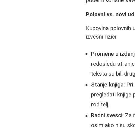
podeliti korisne sav
Polovni vs. novi ud
Kupovina polovnih u
izvesni rizici:
Promene u izdanj
redosledu stranica 
teksta su bili dru
Stanje knjiga:
Pri 
pregledati knjige 
roditelj.
Radni svesci:
Za r
osim ako nisu sk