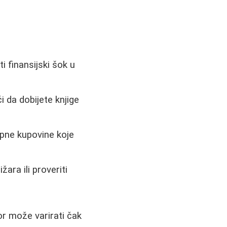
 finansijski šok u
da dobijete knjige
upne kupovine koje
ara ili proveriti
or može varirati čak