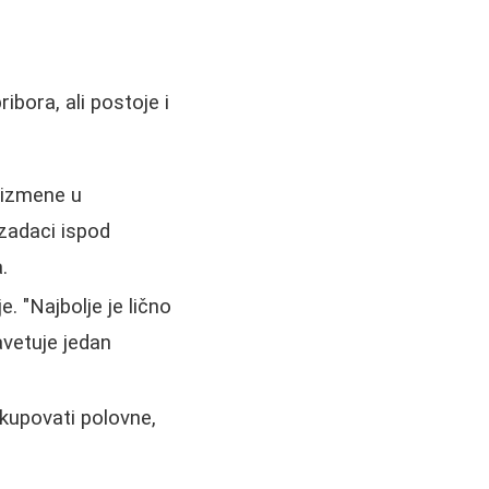
bora, ali postoje i
e izmene u
i zadaci ispod
.
e. "Najbolje je lično
avetuje jedan
kupovati polovne,