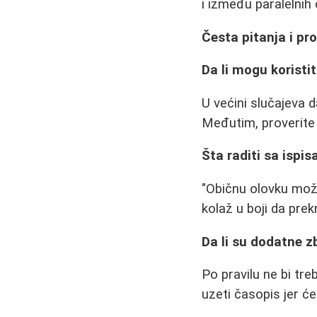
i između paralelnih 
Česta pitanja i pr
Da li mogu koristi
U većini slučajeva d
Međutim, proverite d
Šta raditi sa isp
"Običnu olovku može
kolaž u boji da prekr
Da li su dodatne z
Po pravilu ne bi tre
uzeti časopis jer će