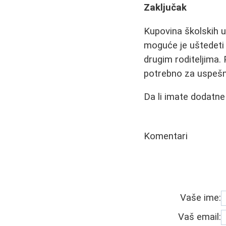
Zaključak
Kupovina školskih u
moguće je uštedeti 
drugim roditeljima
potrebno za uspešn
Da li imate dodatne
Komentari
Vaše ime:
Vaš email: