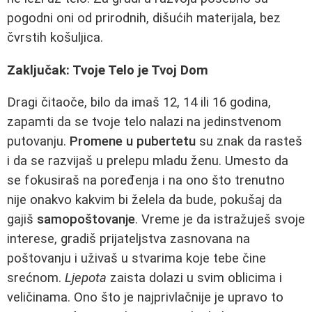
pogodni oni od prirodnih, dišućih materijala, bez
čvrstih košuljica.
Zaključak: Tvoje Telo je Tvoj Dom
Dragi čitaoče, bilo da imaš 12, 14 ili 16 godina,
zapamti da se tvoje telo nalazi na jedinstvenom
putovanju.
Promene u pubertetu
su znak da rasteš
i da se razvijaš u prelepu mladu ženu. Umesto da
se fokusiraš na poređenja i na ono što trenutno
nije onakvo kakvim bi želela da bude, pokušaj da
gajiš
samopoštovanje
. Vreme je da istražuješ svoje
interese, gradiš prijateljstva zasnovana na
poštovanju i uživaš u stvarima koje tebe čine
srećnom.
Ljepota
zaista dolazi u svim oblicima i
veličinama. Ono što je najprivlačnije je upravo to