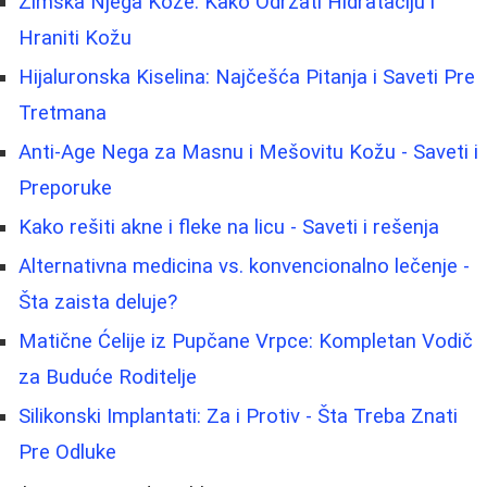
Zimska Njega Kože: Kako Održati Hidrataciju i
Hraniti Kožu
Hijaluronska Kiselina: Najčešća Pitanja i Saveti Pre
Tretmana
Anti-Age Nega za Masnu i Mešovitu Kožu - Saveti i
Preporuke
Kako rešiti akne i fleke na licu - Saveti i rešenja
Alternativna medicina vs. konvencionalno lečenje -
Šta zaista deluje?
Matične Ćelije iz Pupčane Vrpce: Kompletan Vodič
za Buduće Roditelje
Silikonski Implantati: Za i Protiv - Šta Treba Znati
Pre Odluke