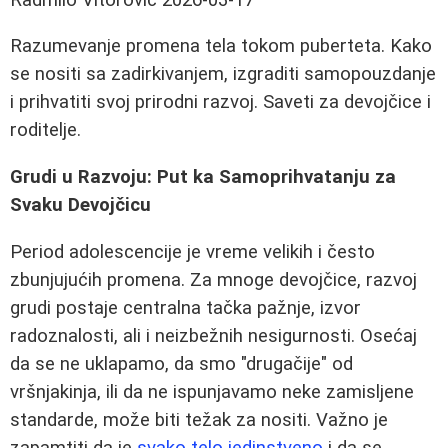
Razumevanje promena tela tokom puberteta. Kako
se nositi sa zadirkivanjem, izgraditi samopouzdanje
i prihvatiti svoj prirodni razvoj. Saveti za devojčice i
roditelje.
Grudi u Razvoju: Put ka Samoprihvatanju za
Svaku Devojčicu
Period adolescencije je vreme velikih i često
zbunjujućih promena. Za mnoge devojčice, razvoj
grudi postaje centralna tačka pažnje, izvor
radoznalosti, ali i neizbežnih nesigurnosti. Osećaj
da se ne uklapamo, da smo "drugačije" od
vršnjakinja, ili da ne ispunjavamo neke zamisljene
standarde, može biti težak za nositi. Važno je
zapamtiti da je
svako telo jedinstveno
i da se