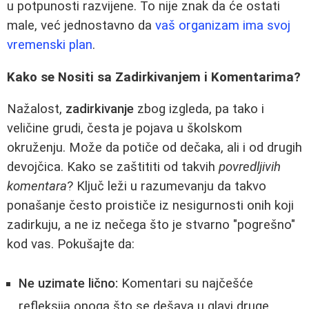
u potpunosti razvijene. To nije znak da će ostati
male, već jednostavno da
vaš organizam ima svoj
vremenski plan
.
Kako se Nositi sa Zadirkivanjem i Komentarima?
Nažalost,
zadirkivanje
zbog izgleda, pa tako i
veličine grudi, česta je pojava u školskom
okruženju. Može da potiče od dečaka, ali i od drugih
devojčica. Kako se zaštititi od takvih
povredljivih
komentara
? Ključ leži u razumevanju da takvo
ponašanje često proističe iz nesigurnosti onih koji
zadirkuju, a ne iz nečega što je stvarno "pogrešno"
kod vas. Pokušajte da:
Ne uzimate lično:
Komentari su najčešće
refleksija onoga što se dešava u glavi druge