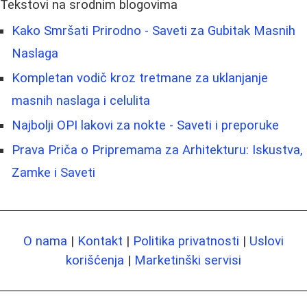
Tekstovi na srodnim blogovima
Kako Smršati Prirodno - Saveti za Gubitak Masnih
Naslaga
Kompletan vodič kroz tretmane za uklanjanje
masnih naslaga i celulita
Najbolji OPI lakovi za nokte - Saveti i preporuke
Prava Priča o Pripremama za Arhitekturu: Iskustva,
Zamke i Saveti
O nama
|
Kontakt
|
Politika privatnosti
|
Uslovi
korišćenja
|
Marketinški servisi