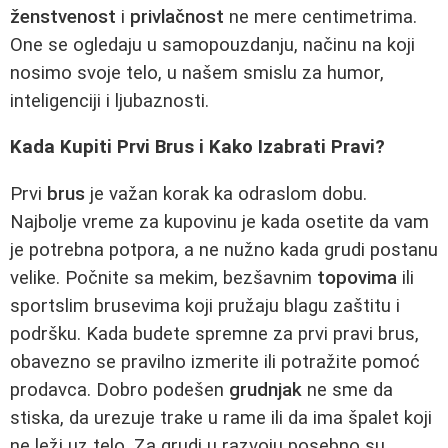
ženstvenost
i
privlačnost
ne mere centimetrima.
One se ogledaju u samopouzdanju, načinu na koji
nosimo svoje telo, u našem smislu za humor,
inteligenciji i ljubaznosti.
Kada Kupiti Prvi Brus i Kako Izabrati Pravi?
Prvi
brus
je važan korak ka odraslom dobu.
Najbolje vreme za kupovinu je kada osetite da vam
je potrebna potpora, a ne nužno kada grudi postanu
velike. Počnite sa mekim, bezšavnim
topovima
ili
sportslim brusevima koji pružaju blagu zaštitu i
podršku. Kada budete spremne za prvi pravi brus,
obavezno se pravilno izmerite ili potražite pomoć
prodavca. Dobro podešen
grudnjak
ne sme da
stiska, da urezuje trake u rame ili da ima špalet koji
ne leži uz telo. Za grudi u razvoju posebno su