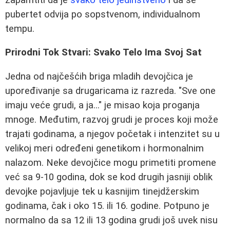
pubertet odvija po sopstvenom, individualnom
tempu.
Prirodni Tok Stvari: Svako Telo Ima Svoj Sat
Jedna od najčešćih briga mladih devojčica je
upoređivanje sa drugaricama iz razreda. "Sve one
imaju veće grudi, a ja..." je misao koja proganja
mnoge. Međutim, razvoj grudi je proces koji može
trajati godinama, a njegov početak i intenzitet su u
velikoj meri određeni genetikom i hormonalnim
nalazom. Neke devojčice mogu primetiti promene
već sa 9-10 godina, dok se kod drugih jasniji oblik
devojke pojavljuje tek u kasnijim tinejdžerskim
godinama, čak i oko 15. ili 16. godine. Potpuno je
normalno da sa 12 ili 13 godina grudi još uvek nisu