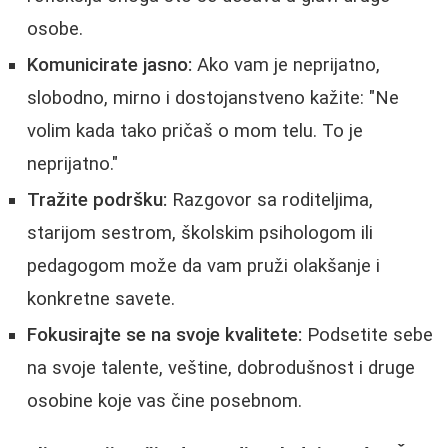
osobe.
Komunicirate jasno:
Ako vam je neprijatno,
slobodno, mirno i dostojanstveno kažite: "Ne
volim kada tako pričaš o mom telu. To je
neprijatno."
Tražite podršku:
Razgovor sa roditeljima,
starijom sestrom, školskim psihologom ili
pedagogom može da vam pruži olakšanje i
konkretne savete.
Fokusirajte se na svoje kvalitete:
Podsetite sebe
na svoje talente, veštine, dobrodušnost i druge
osobine koje vas čine posebnom.