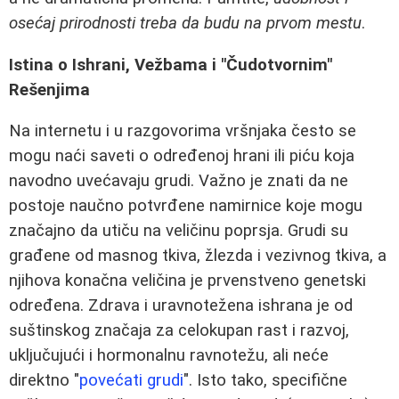
osećaj prirodnosti treba da budu na prvom mestu
.
Istina o Ishrani, Vežbama i "Čudotvornim"
Rešenjima
Na internetu i u razgovorima vršnjaka često se
mogu naći saveti o određenoj hrani ili piću koja
navodno uvećavaju grudi. Važno je znati da ne
postoje naučno potvrđene namirnice koje mogu
značajno da utiču na veličinu poprsja. Grudi su
građene od masnog tkiva, žlezda i vezivnog tkiva, a
njihova konačna veličina je prvenstveno genetski
određena. Zdrava i uravnotežena ishrana je od
suštinskog značaja za celokupan rast i razvoj,
uključujući i hormonalnu ravnotežu, ali neće
direktno "
povećati grudi
". Isto tako, specifične