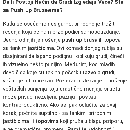
Da li Postoji Način da Grudi Izgledaju Veće? Šta
sa Push-Up Brusevima?
Kada se osećamo nesigurno, prirodno je tražiti
rešenja koja će nam brzo podići samopouzdanje.
Jedno od njih je nošenje
push-up brusa
ili topova
sa tankim
jastičićima
. Ovi komadi donjeg rublja su
dizajnirani da lagano podignu i oblikuju grudi, čineći
ih vizuelno nešto punijim. Međutim, kod mladih
devojčica koje su tek na početku
razvoja grudi
,
važno je biti oprezan. Preterano stezanje ili nošenje
veštačkih punjenja koja drastično menjaju siluetu
može privući neželjenu pažnju i postati
kontraproduktivno. Ako se ipak odlučite za ovaj
korak, počnite suptilno - sa tankim, prirodnim
jastičićima
ili
topovima
koji pružaju blagu potporu,
a ne dramatičnu promenu. Pamtite,
udobnost i