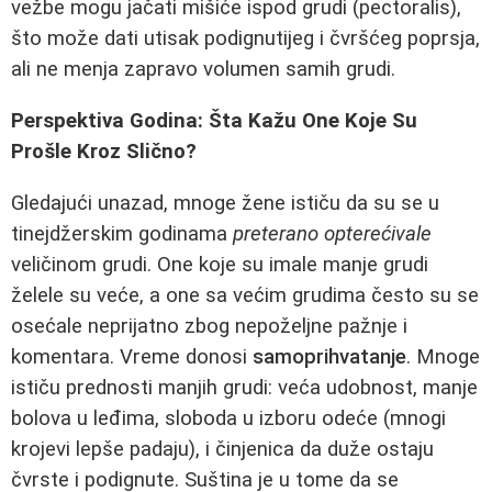
vežbe mogu jačati mišiće ispod grudi (pectoralis),
što može dati utisak podignutijeg i čvršćeg poprsja,
ali ne menja zapravo volumen samih grudi.
Perspektiva Godina: Šta Kažu One Koje Su
Prošle Kroz Slično?
Gledajući unazad, mnoge žene ističu da su se u
tinejdžerskim godinama
preterano opterećivale
veličinom grudi. One koje su imale manje grudi
želele su veće, a one sa većim grudima često su se
osećale neprijatno zbog nepoželjne pažnje i
komentara. Vreme donosi
samoprihvatanje
. Mnoge
ističu prednosti manjih grudi: veća udobnost, manje
bolova u leđima, sloboda u izboru odeće (mnogi
krojevi lepše padaju), i činjenica da duže ostaju
čvrste i podignute. Suština je u tome da se