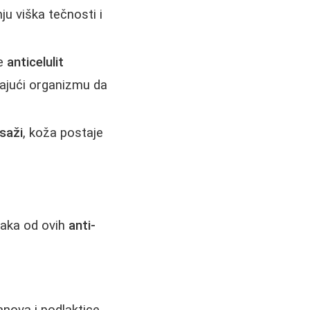
u viška tečnosti i
je
anticelulit
ajući organizmu da
asaži
, koža postaje
Svaka od ovih
anti-
nova i podlaktice