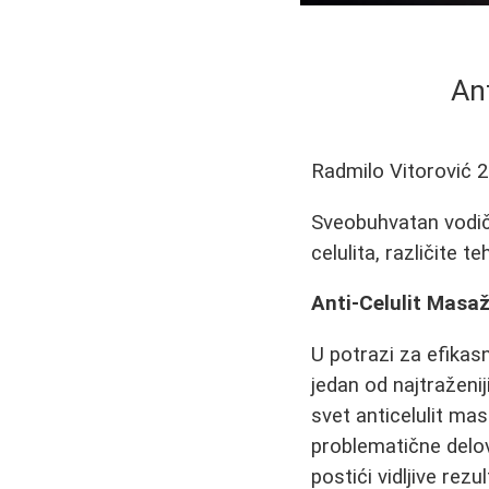
An
Radmilo Vitorović
2
Sveobuhvatan vodič
celulita, različite 
Anti-Celulit Masa
U potrazi za efikas
jedan od najtraženij
svet anticelulit masa
problematične delov
postići vidljive rez