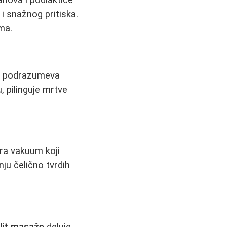
 i snažnog pritiska.
ma.
, podrazumeva
, pilinguje mrtve
ra vakuum koji
nju čelično tvrdih
ulit masaže
deluje