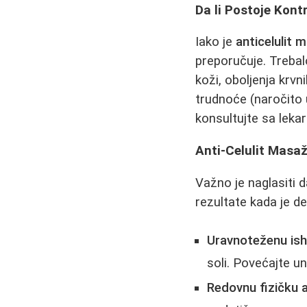
Da li Postoje Kont
Iako je
anticelulit 
preporučuje. Trebal
koži, oboljenja krv
trudnoće (naročito u
konsultujte sa leka
Anti-Celulit Masaž
Važno je naglasiti 
rezultate kada je 
Uravnoteženu ish
soli. Povećajte u
Redovnu fizičku a