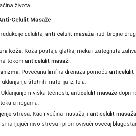
načina života.
 Anti-Celulit Masaže
 redukcije celulita,
anti-celulit masaža
nudi brojne drug
ura kože:
Koža postaje glatka, meka i zategnuta zahvalj
gena tokom
anticelulit masaži
.
ganizma:
Povećana limfna drenaža pomoću
anticeluli
uklanjanje štetnih materija iz tela.
Uklanjanjem viška tečnosti,
anticelulit masaže
doprin
otoka u nogama.
enje stresa:
Kao i većina masaža, i
anticelulit masaž
, smanjujući nivo stresa i promovišući osećaj blagostan