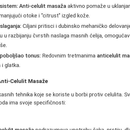
 sistem:
Anti-celulit masaža
aktivno pomaže u uklanjanj
smanjujući otoke i "citrust" izgled kože.
slaganja:
Ciljani pritisci i dubinsko mehaničko delovan
u razbijanju čvrstih naslaga masnih ćelija, omogućav
iše.
 poboljšao tonus:
Redovnim tretmanima
anticelulit m
 i glatka.
Anti-Celulit Masaže
kasnih tehnika koje se koriste u borbi protiv celulita. 
da ima svoje specifičnosti:
celulit masaža
podrazumeva upotrebu šaka, prstiju, dla