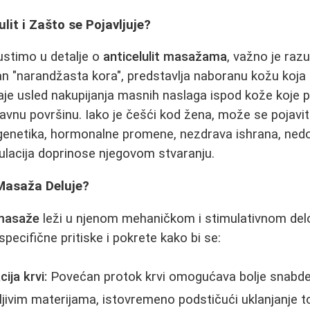
lit i Zašto se Pojavljuje?
ustimo u detalje o
anticelulit masažama
, važno je ra
van "narandžasta kora", predstavlja naboranu kožu koja
taje usled nakupijanja masnih naslaga ispod kože koje 
eravnu površinu. Iako je češći kod žena, može se pojavi
genetika, hormonalne promene, nezdrava ishrana, nedo
rkulacija doprinose njegovom stvaranju.
 Masaža Deluje?
 masaže
leži u njenom mehaničkom i stimulativnom delo
pecifične pritiske i pokrete kako bi se:
ija krvi:
Povećan protok krvi omogućava bolje snabdev
ljivim materijama, istovremeno podstičući uklanjanje t