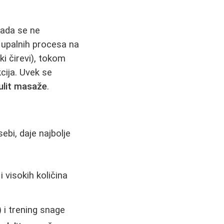
kada se ne
 upalnih procesa na
i čirevi), tokom
kcija. Uvek se
lulit masaže
.
ebi, daje najbolje
 visokih količina
) i trening snage