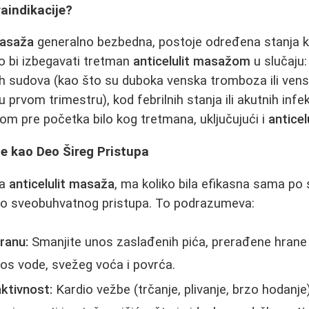
raindikacije?
masaža
generalno bezbedna, postoje određena stanja 
o bi izbegavati tretman
anticelulit masažom
u slučaju:
nih sudova (kao što su duboka venska tromboza ili vensk
 prvom trimestru), kod febrilnih stanja ili akutnih infe
rom pre početka bilo kog tretmana, uključujući i
antice
e kao Deo Šireg Pristupa
da
anticelulit masaža
, ma koliko bila efikasna sama po s
deo sveobuhvatnog pristupa. To podrazumeva:
ranu:
Smanjite unos zaslađenih pića, prerađene hrane i
nos vode, svežeg voća i povrća.
ktivnost:
Kardio vežbe (trčanje, plivanje, brzo hodanje