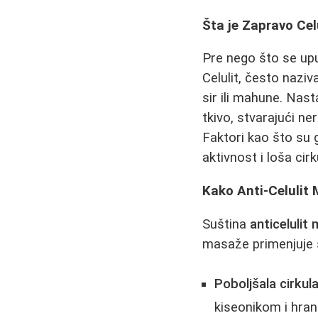
Šta je Zapravo Celu
Pre nego što se up
Celulit, često nazi
sir ili mahune. Nas
tkivo, stvarajući n
Faktori kao što su 
aktivnost i loša ci
Kako Anti-Celulit
Suština
anticelulit
masaže primenjuje s
Poboljšala cirkulac
kiseonikom i hran