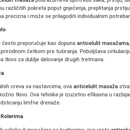
 različitih pokreta poput gnječenja, preplitanja prstiju
a precizna i može se prilagoditi individualnim potreba
elo
se često preporučuje kao dopuna
anticelulit masažama
prirodnom četkom pre tuširanja. Poboljšava cirkulaciju
ma tkivo za dublje delovanje drugih tretmana.
ža
alnih creva sa nastavcima, ova
anticelulit masaža
stva
kožno tkivo. Ova tehnika je izuzetno efikasna u razbija
dsticanju limfne drenaže.
 Rolerima
 valjaka ili masažera sa kuglicama, ova vrsta
anticel