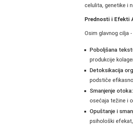
celulita, genetike i 
Prednosti i Efekti
Osim glavnog cilja -
Poboljšana tekst
produkcije kola
Detoksikacija or
podstiče efikasno 
Smanjenje otoka:
osećaja težine i 
Opuštanje i smanj
psihološki efekat