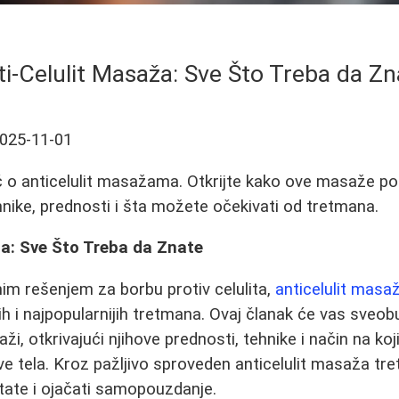
ti-Celulit Masaža: Sve Što Treba da Zn
025-11-01
 o anticelulit masažama. Otkrijte kako ove masaže po
tehnike, prednosti i šta možete očekivati od tretmana.
ža: Sve Što Treba da Znate
nim rešenjem za borbu protiv celulita,
anticelulit masa
ih i najpopularnijih tretmana. Ovaj članak će vas sveob
ži, otkrivajući njihove prednosti, tehnike i način na koj
e tela. Kroz pažljivo sproveden anticelulit masaža t
ultate i ojačati samopouzdanje.