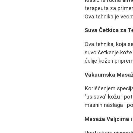
terapeuta za primenu
Ova tehnika je veom
Suva Četkica za T
Ova tehnika, koja 
suvo četkanje kože 
ćelije kože i pripre
Vakuumska Masa
Korišćenjem specij
"usisava" kožu i pot
masnih naslaga i po
Masaža Valjcima i
Upotrebom pjenastih