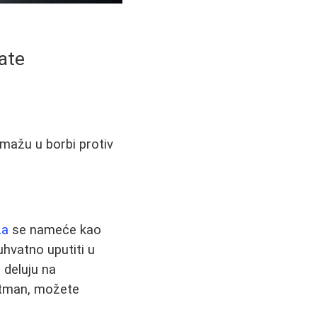
ate
mažu u borbi protiv
ža
se nameće kao
uhvatno uputiti u
i deluju na
retman, možete