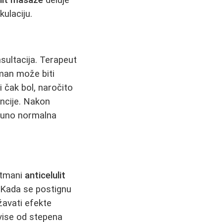
kulaciju.
sultacija. Terapeut
tman može biti
i čak bol, naročito
ancije. Nakon
tpuno normalna
etmani
anticelulit
 Kada se postignu
žavati efekte
avise od stepena