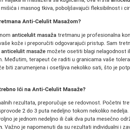
mišića i masnog tkiva, poboljšavajući fleksibilnost i cir
Tretmana Anti-Celulit Masažom?
ešnom
anticelulit masaža
tretmanu je profesionalna kon
 vaše kože i preporučiti odgovarajući pristup. Sam tre
m
anticelulit masaže
možete osetiti blagi nelagodnost il
žen. Međutim, terapeut će raditi u granicama vaše toler
 biti zarumenjena i osetljiva nekoliko sati, što je po
trebno Ići na Anti-Celulit Masaže?
alnih rezultata, preporučuje se redovnost. Početni tr
provode 2 do 3 puta nedeljno tokom nekoliko nedelja.
ovoljno je jednom nedeljno ili čak dva puta mesečno odr
m
. Važno je napomenuti da su rezultati individualni i z