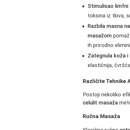
Stimulisao limfni
toksina iz tkiva, 
Razbila masna na
masažom
pomažu 
ih prirodno elimin
Zategnula koža i
elastičnija, čvršća
Različite Tehnike 
Postoji nekoliko efi
celulit masaža
meto
Ručna Masaža
Klasična ručna
anti