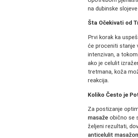
na dubinske slojeve 
Šta Očekivati od 
Prvi korak ka usp
će proceniti stanje
intenzivan, a toko
ako je celulit izra
tretmana, koža može
reakcija.
Koliko Često je Po
Za postizanje optim
masaže
obično se s
željeni rezultati, d
anticelulit masažo