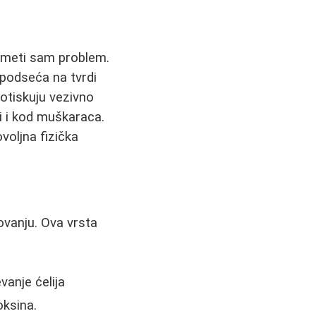
zumeti sam problem.
 podseća na tvrdi
potiskuju vezivno
ti i kod muškaraca.
voljna fizička
vanju. Ova vrsta
anje ćelija
oksina.