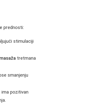
e prednosti:
ujući stimulaciji
t masaža
tretmana
ose smanjenju
a
ima pozitivan
ja.