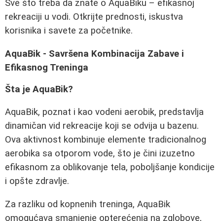
Sve što treba da znate o AquaBiku – efikasnoj
rekreaciji u vodi. Otkrijte prednosti, iskustva
korisnika i savete za početnike.
AquaBik - Savršena Kombinacija Zabave i
Efikasnog Treninga
Šta je AquaBik?
AquaBik, poznat i kao vodeni aerobik, predstavlja
dinamičan vid rekreacije koji se odvija u bazenu.
Ova aktivnost kombinuje elemente tradicionalnog
aerobika sa otporom vode, što je čini izuzetno
efikasnom za oblikovanje tela, poboljšanje kondicije
i opšte zdravlje.
Za razliku od kopnenih treninga, AquaBik
omogućava smanjenje opterećenja na zglobove,