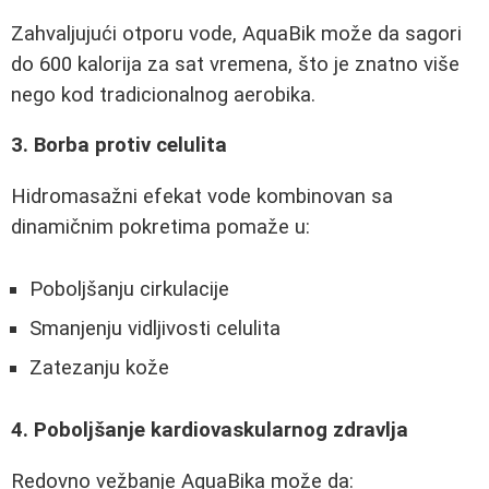
Zahvaljujući otporu vode, AquaBik može da sagori
do 600 kalorija za sat vremena, što je znatno više
nego kod tradicionalnog aerobika.
3. Borba protiv celulita
Hidromasažni efekat vode kombinovan sa
dinamičnim pokretima pomaže u:
Poboljšanju cirkulacije
Smanjenju vidljivosti celulita
Zatezanju kože
4. Poboljšanje kardiovaskularnog zdravlja
Redovno vežbanje AquaBika može da: