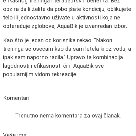
efikasnog treninga i terapeutskih benefita. Bez
obzira da li želite da poboljšate kondiciju, oblikujete
telo ili jednostavno uživate u aktivnosti koja ne
opterećuje zglobove, AquaBik je izvanredan izbor.
Kao što je jedan od korisnika rekao: "Nakon
treninga se osećam kao da sam letela kroz vodu, a
ipak sam naporno radila." Upravo ta kombinacija
lagodnosti i efikasnosti čini AquaBik sve
popularnijim vidom rekreacije.
Komentari
Trenutno nema komentara za ovaj članak.
Vaše ime: