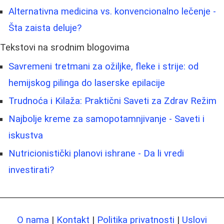
Alternativna medicina vs. konvencionalno lečenje -
Šta zaista deluje?
Tekstovi na srodnim blogovima
Savremeni tretmani za ožiljke, fleke i strije: od
hemijskog pilinga do laserske epilacije
Trudnoća i Kilaža: Praktični Saveti za Zdrav Režim
Najbolje kreme za samopotamnjivanje - Saveti i
iskustva
Nutricionistički planovi ishrane - Da li vredi
investirati?
O nama
|
Kontakt
|
Politika privatnosti
|
Uslovi