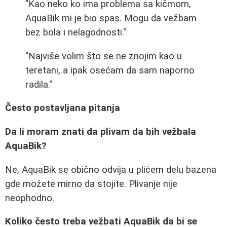
"Kao neko ko ima problema sa kičmom,
AquaBik mi je bio spas. Mogu da vežbam
bez bola i nelagodnosti."
"Najviše volim što se ne znojim kao u
teretani, a ipak osećam da sam naporno
radila."
Često postavljana pitanja
Da li moram znati da plivam da bih vežbala
AquaBik?
Ne, AquaBik se obično odvija u plićem delu bazena
gde možete mirno da stojite. Plivanje nije
neophodno.
Koliko često treba vežbati AquaBik da bi se