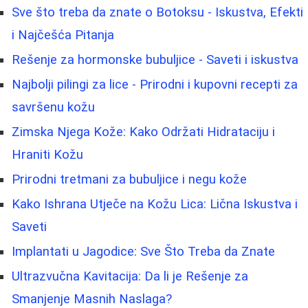
Sve što treba da znate o Botoksu - Iskustva, Efekti
i Najčešća Pitanja
Rešenje za hormonske bubuljice - Saveti i iskustva
Najbolji pilingi za lice - Prirodni i kupovni recepti za
savršenu kožu
Zimska Njega Kože: Kako Održati Hidrataciju i
Hraniti Kožu
Prirodni tretmani za bubuljice i negu kože
Kako Ishrana Utječe na Kožu Lica: Lična Iskustva i
Saveti
Implantati u Jagodice: Sve Što Treba da Znate
Ultrazvučna Kavitacija: Da li je Rešenje za
Smanjenje Masnih Naslaga?