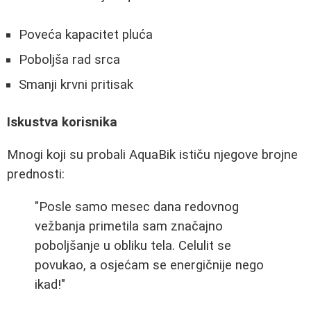
Poveća kapacitet pluća
Poboljša rad srca
Smanji krvni pritisak
Iskustva korisnika
Mnogi koji su probali AquaBik ističu njegove brojne
prednosti:
"Posle samo mesec dana redovnog
vežbanja primetila sam značajno
poboljšanje u obliku tela. Celulit se
povukao, a osjećam se energičnije nego
ikad!"