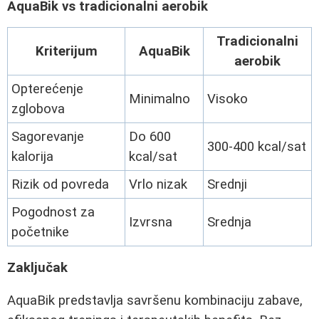
AquaBik vs tradicionalni aerobik
Tradicionalni
Kriterijum
AquaBik
aerobik
Opterećenje
Minimalno
Visoko
zglobova
Sagorevanje
Do 600
300-400 kcal/sat
kalorija
kcal/sat
Rizik od povreda
Vrlo nizak
Srednji
Pogodnost za
Izvrsna
Srednja
početnike
Zaključak
AquaBik predstavlja savršenu kombinaciju zabave,