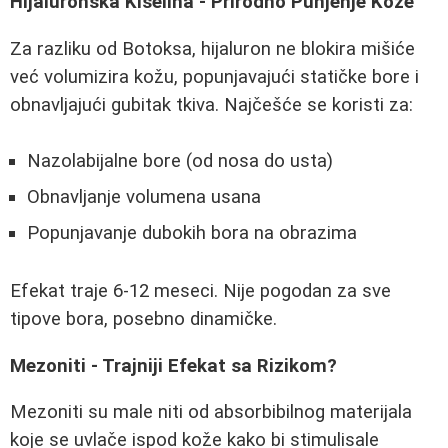
Hijaluronska Kiselina - Prirodno Punjenje Kože
Za razliku od Botoksa, hijaluron ne blokira mišiće
već volumizira kožu, popunjavajući statičke bore i
obnavljajući gubitak tkiva. Najčešće se koristi za:
Nazolabijalne bore (od nosa do usta)
Obnavljanje volumena usana
Popunjavanje dubokih bora na obrazima
Efekat traje 6-12 meseci. Nije pogodan za sve
tipove bora, posebno dinamičke.
Mezoniti - Trajniji Efekat sa Rizikom?
Mezoniti su male niti od absorbibilnog materijala
koje se uvlače ispod kože kako bi stimulisale