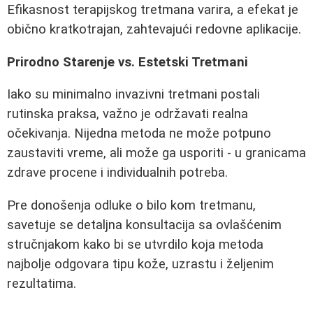
Efikasnost terapijskog tretmana varira, a efekat je
obično kratkotrajan, zahtevajući redovne aplikacije.
Prirodno Starenje vs. Estetski Tretmani
Iako su minimalno invazivni tretmani postali
rutinska praksa, važno je održavati realna
očekivanja. Nijedna metoda ne može potpuno
zaustaviti vreme, ali može ga usporiti - u granicama
zdrave procene i individualnih potreba.
Pre donošenja odluke o bilo kom tretmanu,
savetuje se detaljna konsultacija sa ovlašćenim
stručnjakom kako bi se utvrdilo koja metoda
najbolje odgovara tipu kože, uzrastu i željenim
rezultatima.