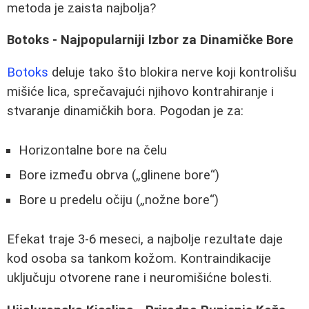
metoda je zaista najbolja?
Botoks - Najpopularniji Izbor za Dinamičke Bore
Botoks
deluje tako što blokira nerve koji kontrolišu
mišiće lica, sprečavajući njihovo kontrahiranje i
stvaranje dinamičkih bora. Pogodan je za:
Horizontalne bore na čelu
Bore između obrva („glinene bore“)
Bore u predelu očiju („nožne bore“)
Efekat traje 3-6 meseci, a najbolje rezultate daje
kod osoba sa tankom kožom. Kontraindikacije
uključuju otvorene rane i neuromišićne bolesti.