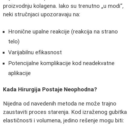
proizvodnju kolagena. Iako su trenutno „u modi“,
neki stručnjaci upozoravaju na:
Hronične upalne reakcije (reakcija na strano
telo)
Varijabilnu efikasnost
Potencijalne komplikacije kod neadekvatne
aplikacije
Kada Hirurgija Postaje Neophodna?
Nijedna od navedenih metoda ne može trajno
zaustaviti proces starenja. Kod izraženog gubitka
elastičnosti i volumena, jedino rešenje mogu biti: