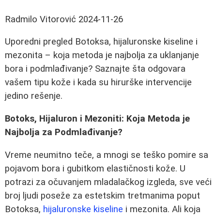
Radmilo Vitorović
2024-11-26
Uporedni pregled Botoksa, hijaluronske kiseline i
mezonita – koja metoda je najbolja za uklanjanje
bora i podmlađivanje? Saznajte šta odgovara
vašem tipu kože i kada su hirurške intervencije
jedino rešenje.
Botoks, Hijaluron i Mezoniti: Koja Metoda je
Najbolja za Podmlađivanje?
Vreme neumitno teče, a mnogi se teško pomire sa
pojavom bora i gubitkom elastičnosti kože. U
potrazi za očuvanjem mladalačkog izgleda, sve veći
broj ljudi poseže za estetskim tretmanima poput
Botoksa,
hijaluronske kiseline
i mezonita. Ali koja