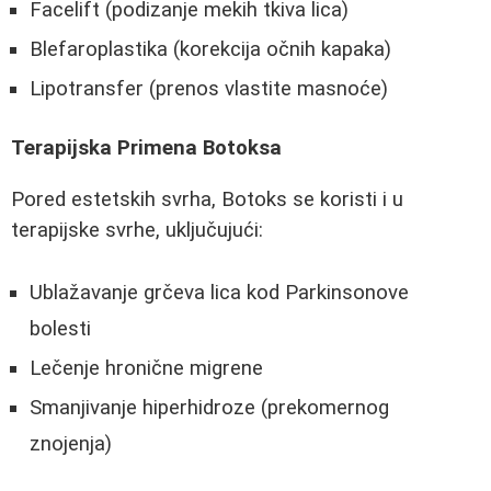
Facelift (podizanje mekih tkiva lica)
Blefaroplastika (korekcija očnih kapaka)
Lipotransfer (prenos vlastite masnoće)
Terapijska Primena Botoksa
Pored estetskih svrha, Botoks se koristi i u
terapijske svrhe, uključujući:
Ublažavanje grčeva lica kod Parkinsonove
bolesti
Lečenje hronične migrene
Smanjivanje hiperhidroze (prekomernog
znojenja)