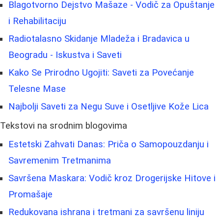
Blagotvorno Dejstvo Mašaze - Vodič za Opuštanje
i Rehabilitaciju
Radiotalasno Skidanje Mladeža i Bradavica u
Beogradu - Iskustva i Saveti
Kako Se Prirodno Ugojiti: Saveti za Povećanje
Telesne Mase
Najbolji Saveti za Negu Suve i Osetljive Kože Lica
Tekstovi na srodnim blogovima
Estetski Zahvati Danas: Priča o Samopouzdanju i
Savremenim Tretmanima
Savršena Maskara: Vodič kroz Drogerijske Hitove i
Promašaje
Redukovana ishrana i tretmani za savršenu liniju