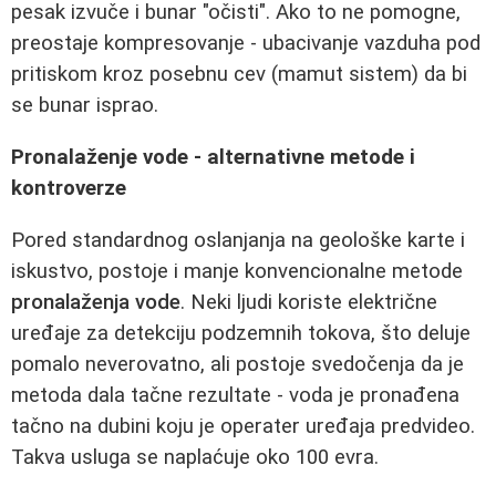
pesak izvuče i bunar "očisti". Ako to ne pomogne,
preostaje kompresovanje - ubacivanje vazduha pod
pritiskom kroz posebnu cev (mamut sistem) da bi
se bunar isprao.
Pronalaženje vode - alternativne metode i
kontroverze
Pored standardnog oslanjanja na geološke karte i
iskustvo, postoje i manje konvencionalne metode
pronalaženja vode
. Neki ljudi koriste električne
uređaje za detekciju podzemnih tokova, što deluje
pomalo neverovatno, ali postoje svedočenja da je
metoda dala tačne rezultate - voda je pronađena
tačno na dubini koju je operater uređaja predvideo.
Takva usluga se naplaćuje oko 100 evra.