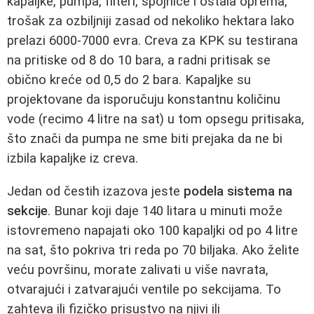
kapaljke, pumpa, filteri, spojnice i ostala oprema,
trošak za ozbiljniji zasad od nekoliko hektara lako
prelazi 6000-7000 evra. Creva za KPK su testirana
na pritiske od 8 do 10 bara, a radni pritisak se
obično kreće od 0,5 do 2 bara. Kapaljke su
projektovane da isporučuju konstantnu količinu
vode (recimo 4 litre na sat) u tom opsegu pritisaka,
što znači da pumpa ne sme biti prejaka da ne bi
izbila kapaljke iz creva.
Jedan od čestih izazova jeste
podela sistema na
sekcije
. Bunar koji daje 140 litara u minuti može
istovremeno napajati oko 100 kapaljki od po 4 litre
na sat, što pokriva tri reda po 70 biljaka. Ako želite
veću površinu, morate zalivati u više navrata,
otvarajući i zatvarajući ventile po sekcijama. To
zahteva ili fizičko prisustvo na njivi ili