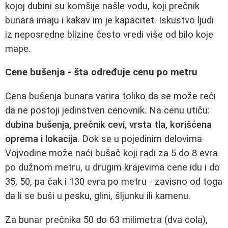
kojoj dubini su komšije našle vodu, koji prečnik
bunara imaju i kakav im je kapacitet. Iskustvo ljudi
iz neposredne blizine često vredi više od bilo koje
mape.
Cene bušenja - šta određuje cenu po metru
Cena bušenja bunara varira toliko da se može reći
da ne postoji jedinstven cenovnik. Na cenu utiču:
dubina bušenja, prečnik cevi, vrsta tla, korišćena
oprema i lokacija
. Dok se u pojedinim delovima
Vojvodine može naći bušač koji radi za 5 do 8 evra
po dužnom metru, u drugim krajevima cene idu i do
35, 50, pa čak i 130 evra po metru - zavisno od toga
da li se buši u pesku, glini, šljunku ili kamenu.
Za bunar prečnika 50 do 63 milimetra (dva cola),