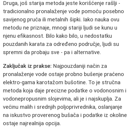
Druga, još starija metoda jeste korišćenje rašlji -
tradicionalno pronalaženje vode pomoću posebno
savijenog pruća ili metalnih šipki. Iako nauka ovu
metodu ne priznaje, mnogi stariji ljudi se kunu u
njenu efikasnost. Bilo kako bilo, u nedostatku
pouzdanih karata za određeno područje, ljudi su
spremni da probaju sve - pa i alternative.
Zaključak iz prakse:
Najpouzdaniji način za
pronalaženje vode ostaje probno bušenje praćeno
elektro-gama karotažom bušotine. To je stručna
metoda koja daje precizne podatke o vodonosnim i
vodonepropusnim slojevima, ali je i najskuplja. Za
većinu malih i srednjih poljoprivrednika, oslanjanje
na iskustvo proverenog bušača i podatke iz okoline
ostaje najrealnija opcija.