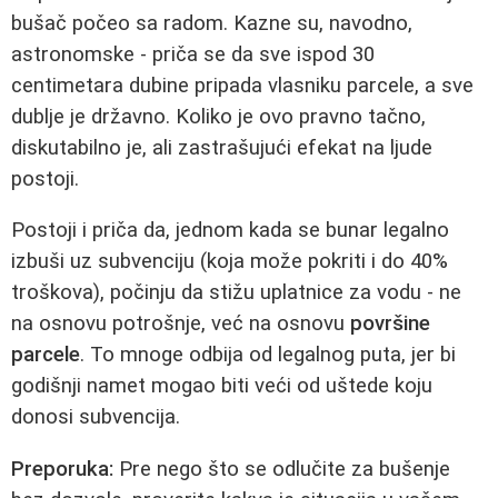
bušač počeo sa radom. Kazne su, navodno,
astronomske - priča se da sve ispod 30
centimetara dubine pripada vlasniku parcele, a sve
dublje je državno. Koliko je ovo pravno tačno,
diskutabilno je, ali zastrašujući efekat na ljude
postoji.
Postoji i priča da, jednom kada se bunar legalno
izbuši uz subvenciju (koja može pokriti i do 40%
troškova), počinju da stižu uplatnice za vodu - ne
na osnovu potrošnje, već na osnovu
površine
parcele
. To mnoge odbija od legalnog puta, jer bi
godišnji namet mogao biti veći od uštede koju
donosi subvencija.
Preporuka:
Pre nego što se odlučite za bušenje