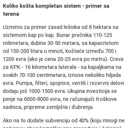
Koliko košta kompletan sistem - primer sa
terena
Uzmimo za primer zasad lešnika od 8 hektara sa
sistemom kap po kap. Bunar prečnika 110-125
milimetara, dubine 30-50 metara, sa kapacitetom
od 150-200 litara u minuti, koštaće između 700 i
1200 evra (ako je cena 20-25 evra po metru). Creva
za KPK - 16 kilometara laterala - sa kapaljkama na
svakih 70-100 centimetara, iznose nekoliko hiljada
evra. Pumpa, filteri, spojnice, ventili i rezervni delovi
dodaju još 1000-1500 evra. Ukupna investicija se
penje na 6000-8000 evra, ne računajući troškove
sadnica, pripreme zemljišta i đubrenja.
Ako na to dodate subvenciju od 40% (koju mnogi ne