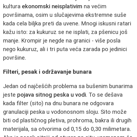
kultura
ekonomski neisplativim
na većim
površinama, osim u slučajevima ekstremne suše
kada cela biljka preti da uvene. Mnogi iskusni ratari
kažu isto: za kukuruz se ne isplati, za pšenicu još
manje. Krompir je negde na granici - više posla
nego kukuruz, ali i tri puta veća zarada po jedinici
površine.
Filteri, pesak i održavanje bunara
Jedan od najčešćih problema sa bušenim bunarima
jeste
pojava sitnog peska u vodi
. To se dešava
kada filter (sito) na dnu bunara ne odgovara
granulaciji peska u vodonosnom sloju. Sito može
biti od plastičnog pletiva, prohroma, bakra ili drugih
materijala, sa otvorima od 0,15 do 0,30 milimetara.