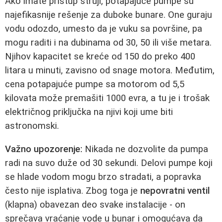
Ako imate pristup struji, potapajuće pumpe su
najefikasnije rešenje za duboke bunare. One guraju
vodu odozdo, umesto da je vuku sa površine, pa
mogu raditi i na dubinama od 30, 50 ili više metara.
Njihov kapacitet se kreće od 150 do preko 400
litara u minuti, zavisno od snage motora. Međutim,
cena potapajuće pumpe sa motorom od 5,5
kilovata može premašiti 1000 evra, a tu je i trošak
električnog priključka na njivi koji ume biti
astronomski.
Važno upozorenje:
Nikada ne dozvolite da pumpa
radi na suvo duže od 30 sekundi. Delovi pumpe koji
se hlade vodom mogu brzo stradati, a popravka
često nije isplativa. Zbog toga je
nepovratni ventil
(klapna) obavezan deo svake instalacije - on
sprečava vraćanje vode u bunar i omogućava da