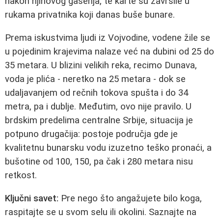
nakon njihovog gašenja, te karte su završile u
rukama privatnika koji danas buše bunare.
Prema iskustvima ljudi iz Vojvodine, vodene žile se
u pojedinim krajevima nalaze već na dubini od 25 do
35 metara. U blizini velikih reka, recimo Dunava,
voda je plića - neretko na 25 metara - dok se
udaljavanjem od rečnih tokova spušta i do 34
metra, pa i dublje. Međutim, ovo nije pravilo. U
brdskim predelima centralne Srbije, situacija je
potpuno drugačija: postoje područja gde je
kvalitetnu bunarsku vodu izuzetno teško pronaći, a
bušotine od 100, 150, pa čak i 280 metara nisu
retkost.
Ključni savet:
Pre nego što angažujete bilo koga,
raspitajte se u svom selu ili okolini. Saznajte na