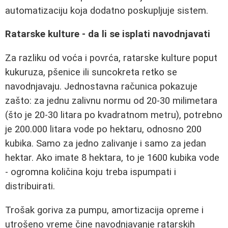
automatizaciju koja dodatno poskupljuje sistem.
Ratarske kulture - da li se isplati navodnjavati
Za razliku od voća i povrća, ratarske kulture poput
kukuruza, pšenice ili suncokreta retko se
navodnjavaju. Jednostavna računica pokazuje
zašto: za jednu zalivnu normu od 20-30 milimetara
(što je 20-30 litara po kvadratnom metru), potrebno
je 200.000 litara vode po hektaru, odnosno 200
kubika. Samo za jedno zalivanje i samo za jedan
hektar. Ako imate 8 hektara, to je 1600 kubika vode
- ogromna količina koju treba ispumpati i
distribuirati.
Trošak goriva za pumpu, amortizacija opreme i
utrošeno vreme čine navodnjavanje ratarskih