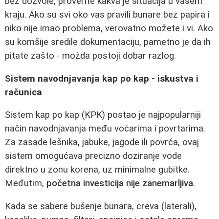
bez dozvole, proverite kakva je situacija u vašem
kraju. Ako su svi oko vas pravili bunare bez papira i
niko nije imao problema, verovatno možete i vi. Ako
su komšije sredile dokumentaciju, pametno je da ih
pitate zašto - možda postoji dobar razlog.
Sistem navodnjavanja kap po kap - iskustva i
računica
Sistem kap po kap (KPK) postao je najpopularniji
način navodnjavanja među voćarima i povrtarima.
Za zasade lešnika, jabuke, jagode ili povrća, ovaj
sistem omogućava precizno doziranje vode
direktno u zonu korena, uz minimalne gubitke.
Međutim,
početna investicija nije zanemarljiva
.
Kada se sabere bušenje bunara, creva (laterali),