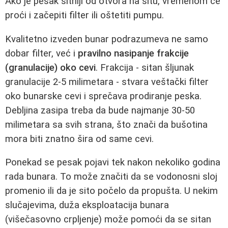
Ako je pesak sitniji od otvora na situ, vremenom će
proći i začepiti filter ili oštetiti pumpu.
Kvalitetno izveden bunar podrazumeva ne samo
dobar filter, već i
pravilno nasipanje frakcije
(granulacije) oko cevi
. Frakcija - sitan šljunak
granulacije 2-5 milimetara - stvara veštački filter
oko bunarske cevi i sprečava prodiranje peska.
Debljina zasipa treba da bude najmanje 30-50
milimetara sa svih strana, što znači da bušotina
mora biti znatno šira od same cevi.
Ponekad se pesak pojavi tek nakon nekoliko godina
rada bunara. To može značiti da se vodonosni sloj
promenio ili da je sito počelo da propušta. U nekim
slučajevima, duža eksploatacija bunara
(višečasovno crpljenje) može pomoći da se sitan