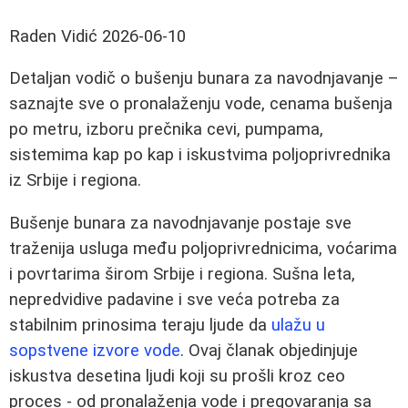
Raden Vidić
2026-06-10
Detaljan vodič o bušenju bunara za navodnjavanje –
saznajte sve o pronalaženju vode, cenama bušenja
po metru, izboru prečnika cevi, pumpama,
sistemima kap po kap i iskustvima poljoprivrednika
iz Srbije i regiona.
Bušenje bunara za navodnjavanje postaje sve
traženija usluga među poljoprivrednicima, voćarima
i povrtarima širom Srbije i regiona. Sušna leta,
nepredvidive padavine i sve veća potreba za
stabilnim prinosima teraju ljude da
ulažu u
sopstvene izvore vode
. Ovaj članak objedinjuje
iskustva desetina ljudi koji su prošli kroz ceo
proces - od pronalaženja vode i pregovaranja sa