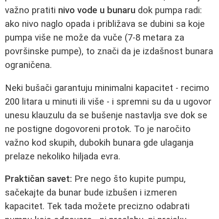
važno pratiti
nivo vode u bunaru
dok pumpa radi:
ako nivo naglo opada i približava se dubini sa koje
pumpa više ne može da vuče (7-8 metara za
površinske pumpe), to znači da je izdašnost bunara
ograničena.
Neki bušači garantuju minimalni kapacitet - recimo
200 litara u minuti ili više - i spremni su da u ugovor
unesu klauzulu da se bušenje nastavlja sve dok se
ne postigne dogovoreni protok. To je naročito
važno kod skupih, dubokih bunara gde ulaganja
prelaze nekoliko hiljada evra.
Praktičan savet:
Pre nego što kupite pumpu,
sačekajte da bunar bude izbušen i izmeren
kapacitet. Tek tada možete precizno odabrati