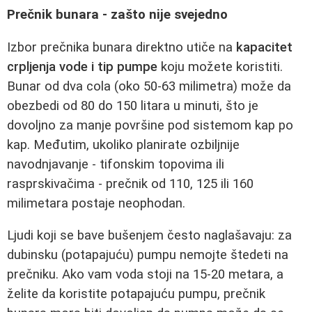
Prečnik bunara - zašto nije svejedno
Izbor prečnika bunara direktno utiče na
kapacitet
crpljenja vode i tip pumpe
koju možete koristiti.
Bunar od dva cola (oko 50-63 milimetra) može da
obezbedi od 80 do 150 litara u minuti, što je
dovoljno za manje površine pod sistemom kap po
kap. Međutim, ukoliko planirate ozbiljnije
navodnjavanje - tifonskim topovima ili
rasprskivačima - prečnik od 110, 125 ili 160
milimetara postaje neophodan.
Ljudi koji se bave bušenjem često naglašavaju: za
dubinsku (potapajuću) pumpu nemojte štedeti na
prečniku. Ako vam voda stoji na 15-20 metara, a
želite da koristite potapajuću pumpu, prečnik