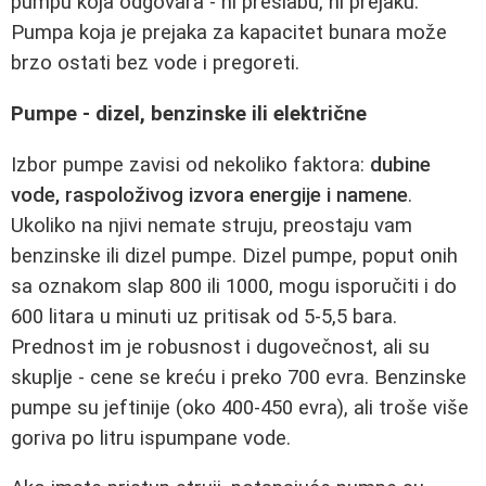
pumpu koja odgovara - ni preslabu, ni prejaku.
Pumpa koja je prejaka za kapacitet bunara može
brzo ostati bez vode i pregoreti.
Pumpe - dizel, benzinske ili električne
Izbor pumpe zavisi od nekoliko faktora:
dubine
vode, raspoloživog izvora energije i namene
.
Ukoliko na njivi nemate struju, preostaju vam
benzinske ili dizel pumpe. Dizel pumpe, poput onih
sa oznakom slap 800 ili 1000, mogu isporučiti i do
600 litara u minuti uz pritisak od 5-5,5 bara.
Prednost im je robusnost i dugovečnost, ali su
skuplje - cene se kreću i preko 700 evra. Benzinske
pumpe su jeftinije (oko 400-450 evra), ali troše više
goriva po litru ispumpane vode.