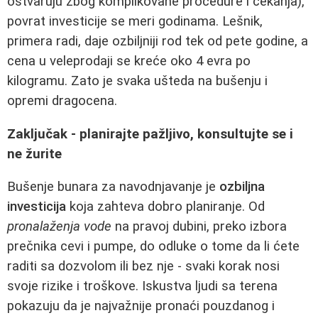
ostvaruju zbog komplikovane procedure i čekanja),
povrat investicije se meri godinama. Lešnik,
primera radi, daje ozbiljniji rod tek od pete godine, a
cena u veleprodaji se kreće oko 4 evra po
kilogramu. Zato je svaka ušteda na bušenju i
opremi dragocena.
Zaključak - planirajte pažljivo, konsultujte se i
ne žurite
Bušenje bunara za navodnjavanje je
ozbiljna
investicija
koja zahteva dobro planiranje. Od
pronalaženja vode
na pravoj dubini, preko izbora
prečnika cevi i pumpe, do odluke o tome da li ćete
raditi sa dozvolom ili bez nje - svaki korak nosi
svoje rizike i troškove. Iskustva ljudi sa terena
pokazuju da je najvažnije pronaći pouzdanog i