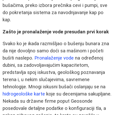
bušačima, preko izbora prečnika cevi i pumpi, sve
do pokretanja sistema za navodnjavanje kap po
kap.
Zašto je pronalaženje vode presudan prvi korak
Svako ko je ikada razmišljao o bušenju bunara zna
da nije dovoljno samo doći sa mašinom i početi
bušiti naslepo.
Pronalaženje vode
na određenoj
dubini, sa zadovoljavajućim kapacitetom,
predstavlja spoj iskustva, geološkog poznavanja
terena i, u nekim slučajevima, savremene
tehnologije. Mnogi iskusni bušači oslanjaju se na
hidrogeološke karte
koje su decenijama sakupljane.
Nekada su državne firme poput Geosonde
posedovale detaljne podatke o konfiguraciji tla, a