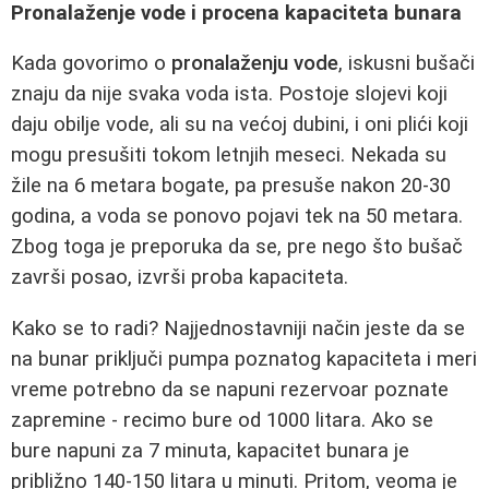
Pronalaženje vode i procena kapaciteta bunara
Kada govorimo o
pronalaženju vode
, iskusni bušači
znaju da nije svaka voda ista. Postoje slojevi koji
daju obilje vode, ali su na većoj dubini, i oni plići koji
mogu presušiti tokom letnjih meseci. Nekada su
žile na 6 metara bogate, pa presuše nakon 20-30
godina, a voda se ponovo pojavi tek na 50 metara.
Zbog toga je preporuka da se, pre nego što bušač
završi posao, izvrši proba kapaciteta.
Kako se to radi? Najjednostavniji način jeste da se
na bunar priključi pumpa poznatog kapaciteta i meri
vreme potrebno da se napuni rezervoar poznate
zapremine - recimo bure od 1000 litara. Ako se
bure napuni za 7 minuta, kapacitet bunara je
približno 140-150 litara u minuti. Pritom, veoma je