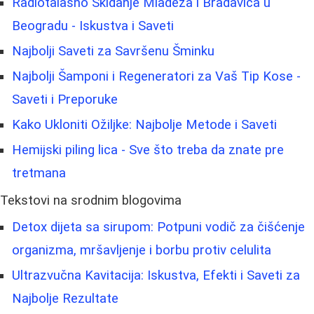
Radiotalasno Skidanje Mladeža i Bradavica u
Beogradu - Iskustva i Saveti
Najbolji Saveti za Savršenu Šminku
Najbolji Šamponi i Regeneratori za Vaš Tip Kose -
Saveti i Preporuke
Kako Ukloniti Ožiljke: Najbolje Metode i Saveti
Hemijski piling lica - Sve što treba da znate pre
tretmana
Tekstovi na srodnim blogovima
Detox dijeta sa sirupom: Potpuni vodič za čišćenje
organizma, mršavljenje i borbu protiv celulita
Ultrazvučna Kavitacija: Iskustva, Efekti i Saveti za
Najbolje Rezultate