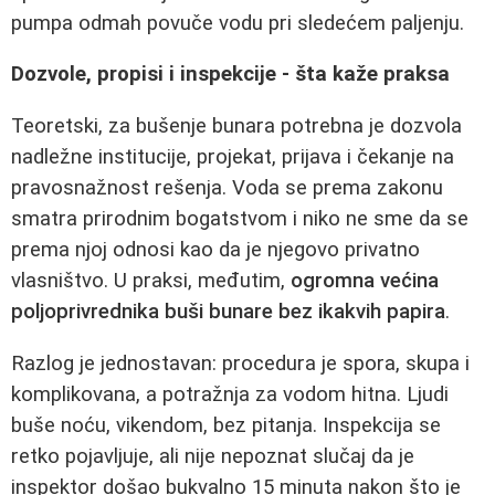
pumpa odmah povuče vodu pri sledećem paljenju.
Dozvole, propisi i inspekcije - šta kaže praksa
Teoretski, za bušenje bunara potrebna je dozvola
nadležne institucije, projekat, prijava i čekanje na
pravosnažnost rešenja. Voda se prema zakonu
smatra prirodnim bogatstvom i niko ne sme da se
prema njoj odnosi kao da je njegovo privatno
vlasništvo. U praksi, međutim,
ogromna većina
poljoprivrednika buši bunare bez ikakvih papira
.
Razlog je jednostavan: procedura je spora, skupa i
komplikovana, a potražnja za vodom hitna. Ljudi
buše noću, vikendom, bez pitanja. Inspekcija se
retko pojavljuje, ali nije nepoznat slučaj da je
inspektor došao bukvalno 15 minuta nakon što je