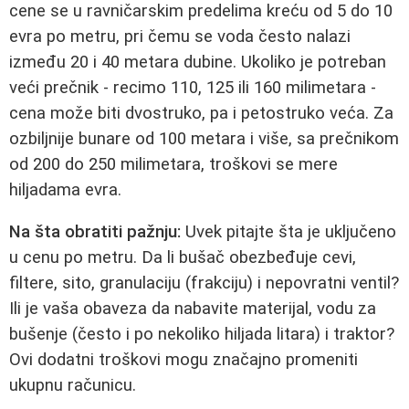
cene se u ravničarskim predelima kreću od 5 do 10
evra po metru, pri čemu se voda često nalazi
između 20 i 40 metara dubine. Ukoliko je potreban
veći prečnik - recimo 110, 125 ili 160 milimetara -
cena može biti dvostruko, pa i petostruko veća. Za
ozbiljnije bunare od 100 metara i više, sa prečnikom
od 200 do 250 milimetara, troškovi se mere
hiljadama evra.
Na šta obratiti pažnju:
Uvek pitajte šta je uključeno
u cenu po metru. Da li bušač obezbeđuje cevi,
filtere, sito, granulaciju (frakciju) i nepovratni ventil?
Ili je vaša obaveza da nabavite materijal, vodu za
bušenje (često i po nekoliko hiljada litara) i traktor?
Ovi dodatni troškovi mogu značajno promeniti
ukupnu računicu.