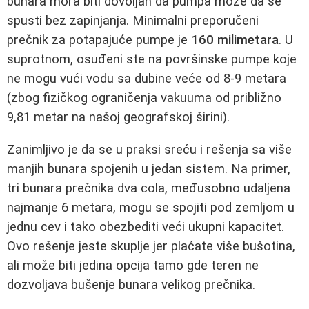
bunara mora biti dovoljan da pumpa može da se
spusti bez zapinjanja. Minimalni preporučeni
prečnik za potapajuće pumpe je
160 milimetara
. U
suprotnom, osuđeni ste na površinske pumpe koje
ne mogu vući vodu sa dubine veće od 8-9 metara
(zbog fizičkog ograničenja vakuuma od približno
9,81 metar na našoj geografskoj širini).
Zanimljivo je da se u praksi sreću i rešenja sa više
manjih bunara spojenih u jedan sistem. Na primer,
tri bunara prečnika dva cola, međusobno udaljena
najmanje 6 metara, mogu se spojiti pod zemljom u
jednu cev i tako obezbediti veći ukupni kapacitet.
Ovo rešenje jeste skuplje jer plaćate više bušotina,
ali može biti jedina opcija tamo gde teren ne
dozvoljava bušenje bunara velikog prečnika.