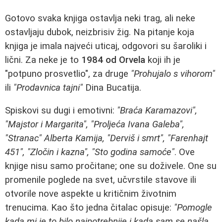
Gotovo svaka knjiga ostavlja neki trag, ali neke
ostavljaju dubok, neizbrisiv žig. Na pitanje koja
knjiga je imala najveći uticaj, odgovori su šaroliki i
lični. Za neke je to
1984 od Orvela
koji ih je
"potpuno prosvetlio", za druge
"Prohujalo s vihorom"
ili
"Prodavnica tajni"
Dina Bucatija.
Spiskovi su dugi i emotivni:
"Braća Karamazovi",
"Majstor i Margarita", "Proljeća Ivana Galeba",
"Stranac" Alberta Kamija, "Derviš i smrt", "Farenhajt
451", "Zločin i kazna", "Sto godina samoće"
. Ove
knjige nisu samo pročitane; one su doživele. One su
promenile poglede na svet, učvrstile stavove ili
otvorile nove aspekte u kritičnim životnim
trenucima. Kao što jedna čitalac opisuje:
"Pomogle
kada mi je to bilo najpotrebnije i kada sam se našla