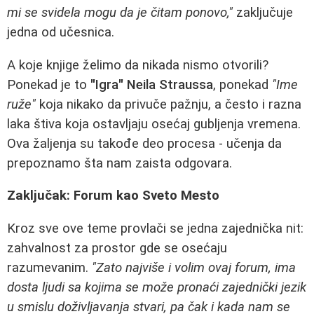
mi se svidela mogu da je čitam ponovo,"
zaključuje
jedna od učesnica.
A koje knjige želimo da nikada nismo otvorili?
Ponekad je to
"Igra" Neila Straussa
, ponekad
"Ime
ruže"
koja nikako da privuče pažnju, a često i razna
laka štiva koja ostavljaju osećaj gubljenja vremena.
Ova žaljenja su takođe deo procesa - učenja da
prepoznamo šta nam zaista odgovara.
Zaključak: Forum kao Sveto Mesto
Kroz sve ove teme provlači se jedna zajednička nit:
zahvalnost za prostor gde se osećaju
razumevanim.
"Zato najviše i volim ovaj forum, ima
dosta ljudi sa kojima se može pronaći zajednički jezik
u smislu doživljavanja stvari, pa čak i kada nam se