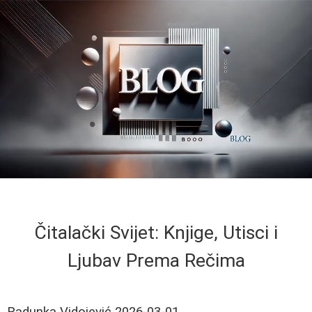
Čitalački Svijet: Knjige, Utisci i
Ljubav Prema Rečima
Radunka Vidojević
2026-03-01