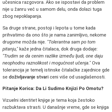
učesnica razgovora. Ako se ispostavi da problem
nije u žanru već u samom delu, onda dolazi tuga
zbog nepoklapanja.
Sa druge strane, postoji i lepota u tome kada
prihvatimo da ono što je nama zanimljivo, nekome
drugome možda nije.
"Tolerantna sam po tom
pitanju,"
kaže jedna čitalaca, dok druga dodaje:
"Trudim se da cenim razlike između ljudi, one daju
neophodnu raznolikost i mogućnost učenja."
Ova
tolerancija je temelj istinske čitalačke zajednice gde
se
doživljavanje stvari
ceni više od usaglašenosti.
Pitanje Korica: Da Li Sudimo Knjizi Po Omotu?
Vizuelni identitet knjige je tema koja žestoko
razbuktava strasti. U današnje vreme, gde se knjiga