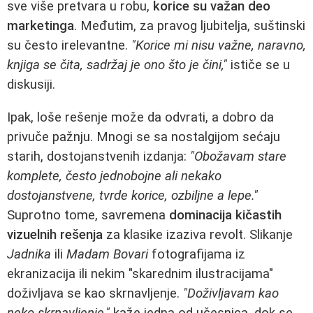
sve više pretvara u robu,
korice su važan deo
marketinga
. Međutim, za pravog ljubitelja, suštinski
su često irelevantne.
"Korice mi nisu važne, naravno,
knjiga se čita, sadržaj je ono što je čini,"
ističe se u
diskusiji.
Ipak, loše rešenje može da odvrati, a dobro da
privuče pažnju. Mnogi se sa nostalgijom sećaju
starih, dostojanstvenih izdanja:
"Obožavam stare
komplete, često jednobojne ali nekako
dostojanstvene, tvrde korice, ozbiljne a lepe."
Suprotno tome, savremena
dominacija kičastih
vizuelnih rešenja
za klasike izaziva revolt. Slikanje
Jadnika
ili
Madam Bovari
fotografijama iz
ekranizacija ili nekim "skarednim ilustracijama"
doživljava se kao skrnavljenje.
"Doživljavam kao
neko skrnavljenje,"
kaže jedna od učesnica, dok se