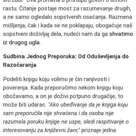
rastu. Čitanje postaje most za razumevanje drugih,
a ne samo ogledalo sopstvenih osećanja. Razmena
mišljenja, čak i kada se ne poklapaju, obogaćuje naš
sopstveni doživljaj dela, nudeći nam da ga
shvatimo
iz drugog ugla
.
Sudbina Jednog Preporuka: Od Oduševljenja do
Razočaranja
Podeliti knjigu koju volimo je čin ranjivosti i
poverenja. Kada preporučimo nekom knjigu koju
obožavamo, a on je doživi potpuno drugačije, to
može biti udarac.
"Ako ubeđivanje da je knjiga koju
sam preporučila nije shvaćena i da osoba nije
razumela poruku knjige ne uspe, sledi raspitivanje o
interesovanju za književni žanr,"
priznaje jedna