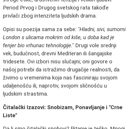
Period Prvog i Drugog svetskog rata takođe
privlači zbog intenziteta ljudskih drama.
Opisi su poezija sama za sebe:
"Hladni, sivi, sumorni
London s ulicama mokrim od kiše, u doba kad je
fenjer bio vrhunac tehnologije."
Drugi vole srednji
vek, budućnost, drevni Mediteran ili šangajske
tridesete. Ovi izbori nisu slučajni; oni govore o
našoj potrebi da istražimo drugačije realnosti, da
živimo u vremenima koja nas fasciniraju svojom
udaljenošću ili, naprotiv, svojom sličnošću u
ljudskim strastima.
Čitalački Izazovi: Snobizam, Ponavljanje i "Crne
Liste"
Da li smo čitalački snobovi? Pitanje je teško. Mnogi