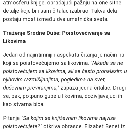
atmosferu knjige, obraćajući pažnju na one sitne
detalje koje bi i sam čitalac izabrao. Takva dela
postaju most između dva umetnička sveta.
Traženje Srodne Duše: Poistovećivanje sa
Likovima
Jedan od najintimnijih aspekata čitanja je način na
koji se poistovećujemo sa likovima.
"Nikada se ne
poistovećujem sa likovima, ali se često pronalazim u
njihovim razmišljanjima, pogledima na svet,
duševnim previranjima,"
zapaža jedna čitalac. Drugi
se, pak, potpuno gube u likovima, doživljavajući ih
kao stvarna bića.
Pitanje
"Sa kojim se književnim likovima najviše
poistovećujete?"
otkriva obrasce. Elizabet Benet iz