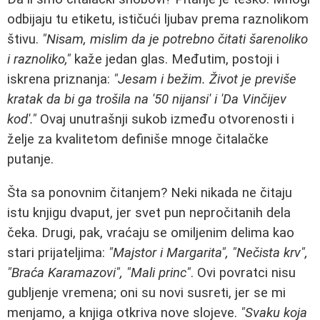
odbijaju tu etiketu, ističući ljubav prema raznolikom
štivu.
"Nisam, mislim da je potrebno čitati šarenoliko
i raznoliko,"
kaže jedan glas. Međutim, postoji i
iskrena priznanja:
"Jesam i bežim. Život je previše
kratak da bi ga trošila na '50 nijansi' i 'Da Vinčijev
kod'."
Ovaj unutrašnji sukob između otvorenosti i
želje za kvalitetom definiše mnoge čitalačke
putanje.
Šta sa ponovnim čitanjem? Neki nikada ne čitaju
istu knjigu dvaput, jer svet pun nepročitanih dela
čeka. Drugi, pak, vraćaju se omiljenim delima kao
stari prijateljima:
"Majstor i Margarita", "Nečista krv",
"Braća Karamazovi", "Mali princ"
. Ovi povratci nisu
gubljenje vremena; oni su novi susreti, jer se mi
menjamo, a knjiga otkriva nove slojeve.
"Svaku koja