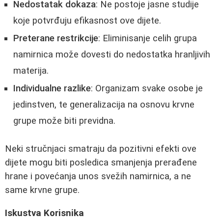
Nedostatak dokaza
: Ne postoje jasne studije
koje potvrđuju efikasnost ove dijete.
Preterane restrikcije
: Eliminisanje celih grupa
namirnica može dovesti do nedostatka hranljivih
materija.
Individualne razlike
: Organizam svake osobe je
jedinstven, te generalizacija na osnovu krvne
grupe može biti previdna.
Neki stručnjaci smatraju da pozitivni efekti ove
dijete mogu biti posledica smanjenja prerađene
hrane i povećanja unos svežih namirnica, a ne
same krvne grupe.
Iskustva Korisnika