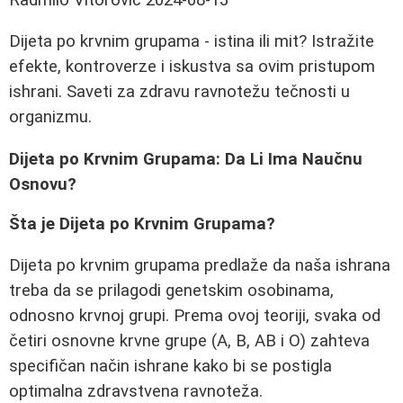
Dijeta po krvnim grupama - istina ili mit? Istražite
efekte, kontroverze i iskustva sa ovim pristupom
ishrani. Saveti za zdravu ravnotežu tečnosti u
organizmu.
Dijeta po Krvnim Grupama: Da Li Ima Naučnu
Osnovu?
Šta je Dijeta po Krvnim Grupama?
Dijeta po krvnim grupama predlaže da naša ishrana
treba da se prilagodi genetskim osobinama,
odnosno krvnoj grupi. Prema ovoj teoriji, svaka od
četiri osnovne krvne grupe (A, B, AB i O) zahteva
specifičan način ishrane kako bi se postigla
optimalna zdravstvena ravnoteža.