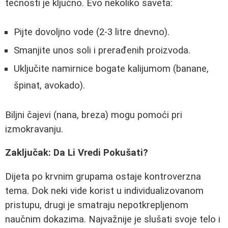
tečnosti je ključno. Evo nekoliko saveta:
Pijte dovoljno vode (2-3 litre dnevno).
Smanjite unos soli i prerađenih proizvoda.
Uključite namirnice bogate kalijumom (banane,
špinat, avokado).
Biljni čajevi (nana, breza) mogu pomoći pri
izmokravanju.
Zaključak: Da Li Vredi Pokušati?
Dijeta po krvnim grupama ostaje kontroverzna
tema. Dok neki vide korist u individualizovanom
pristupu, drugi je smatraju nepotkrepljenom
naučnim dokazima. Najvažnije je slušati svoje telo i