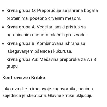
Krvna grupa O
: Preporučuje se ishrana bogata
proteinima, posebno crvenim mesom.
Krvna grupa A
: Vegetarijanski pristup sa
ograničenim unosom mlečnih proizvoda.
Krvna grupa B
: Kombinovana ishrana sa
izbegavanjem pšenice i kukuruza.
Krvna grupa AB
: Mešavina preporuka za A i B
grupu.
Kontroverze i Kritike
Iako ova dijeta ima svoje zagovornike, naučna
zajednica je skeptična. Glavne kritike uključuju: