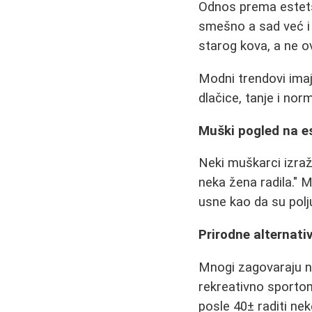
Odnos prema estets
smešno a sad već i 
starog kova, a ne o
Modni trendovi imaj
dlačice, tanje i nor
Muški pogled na es
Neki muškarci izraž
neka žena radila." M
usne kao da su polju
Prirodne alternati
Mnogi zagovaraju ne
rekreativno sportom
posle 40± raditi neke