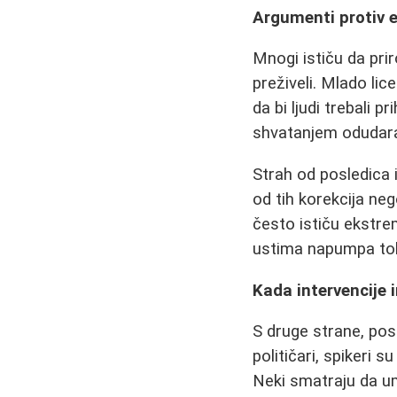
Argumenti protiv e
Mnogi ističu da pri
preživeli. Mlado lic
da bi ljudi trebali p
shvatanjem odudara,
Strah od posledica 
od tih korekcija neg
često ističu ekstre
ustima napumpa tol
Kada intervencije 
S druge strane, post
političari, spikeri 
Neki smatraju da u