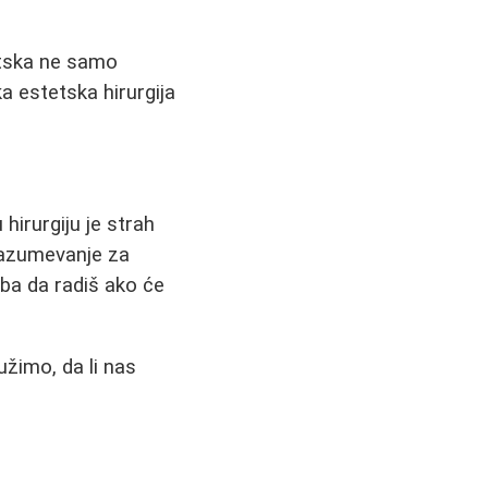
tetska ne samo
a estetska hirurgija
hirurgiju je strah
 razumevanje za
eba da radiš ako će
užimo, da li nas