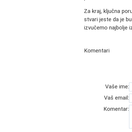
Za kraj, ključna po
stvari jeste da je 
izvučemo najbolje i
Komentari
Vaše ime:
Vaš email:
Komentar: