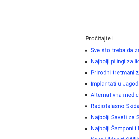
Pročitajte i...
Sve što treba da z
Najbolji pilingi za 
Prirodni tretmani z
Implantati u Jagod
Alternativna medic
Radiotalasno Skida
Najbolji Saveti za
Najbolji Šamponi i