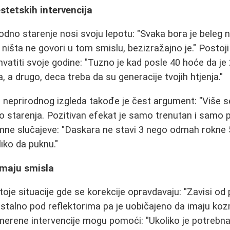
stetskih intervencija
rodno starenje nosi svoju lepotu: "Svaka bora je beleg
e ništa ne govori u tom smislu, bezizražajno je." Posto
rihvatiti svoje godine: "Tuzno je kad posle 40 hoće da je
 a drugo, deca treba da su generacije tvojih htjenja."
i neprirodnog izgleda takođe je čest argument: "Više s
o starenja. Pozitivan efekat je samo trenutan i samo prv
mne slučajeve: "Daskara ne stavi 3 nego odmah rokne 5
iko da puknu."
imaju smisla
oje situacije gde se korekcije opravdavaju: "Zavisi od 
su stalno pod reflektorima pa je uobičajeno da imaju ko
merene intervencije mogu pomoći: "Ukoliko je potrebn