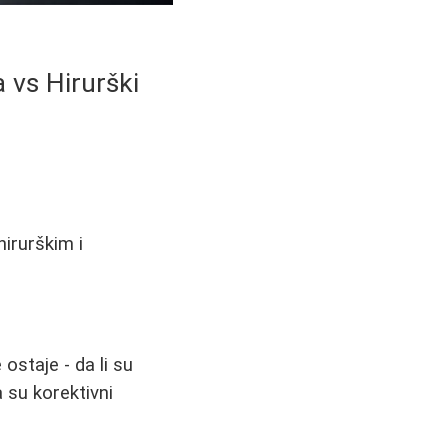
a vs Hirurški
hirurškim i
ostaje - da li su
 su korektivni