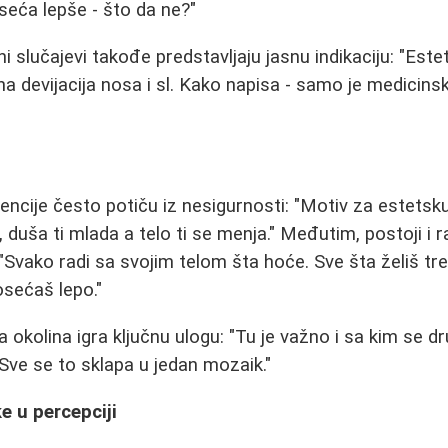
oseća lepše - što da ne?"
i slučajevi takođe predstavljaju jasnu indikaciju: "Es
a devijacija nosa i sl. Kako napisa - samo je medicinsk
encije često potiču iz nesigurnosti: "Motiv za estetsku 
, duša ti mlada a telo ti se menja." Međutim, postoji i
 "Svako radi sa svojim telom šta hoće. Sve šta želiš tr
osećaš lepo."
a okolina igra ključnu ulogu: "Tu je važno i sa kim se dr
. Sve se to sklapa u jedan mozaik."
e u percepciji