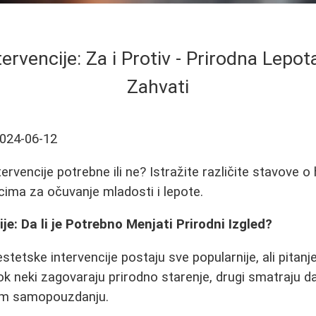
ervencije: Za i Protiv - Prirodna Lepot
Zahvati
024-06-12
tervencije potrebne ili ne? Istražite različite stavove o 
ima za očuvanje mladosti i lepote.
je: Da li je Potrebno Menjati Prirodni Izgled?
tetske intervencije postaju sve popularnije, ali pitanje 
k neki zagovaraju prirodno starenje, drugi smatraju da
jem samopouzdanju.