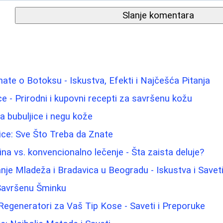
Slanje komentara
nate o Botoksu - Iskustva, Efekti i Najčešća Pitanja
lice - Prirodni i kupovni recepti za savršenu kožu
a bubuljice i negu kože
ice: Sve Što Treba da Znate
ina vs. konvencionalno lečenje - Šta zaista deluje?
nje Mladeža i Bradavica u Beogradu - Iskustva i Savet
 Savršenu Šminku
 Regeneratori za Vaš Tip Kose - Saveti i Preporuke