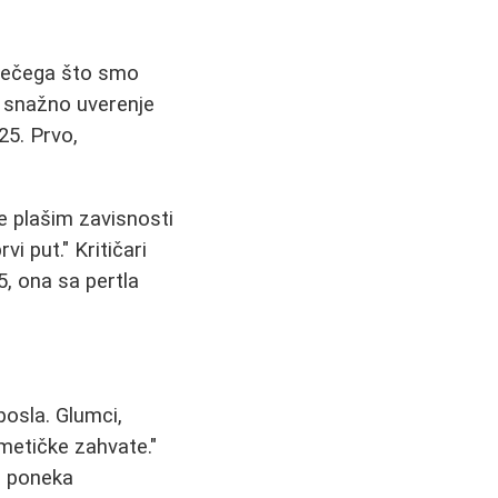
 nečega što smo
ji snažno uverenje
 25. Prvo,
e plašim zavisnosti
i put." Kritičari
, ona sa pertla
posla. Glumci,
zmetičke zahvate."
a poneka