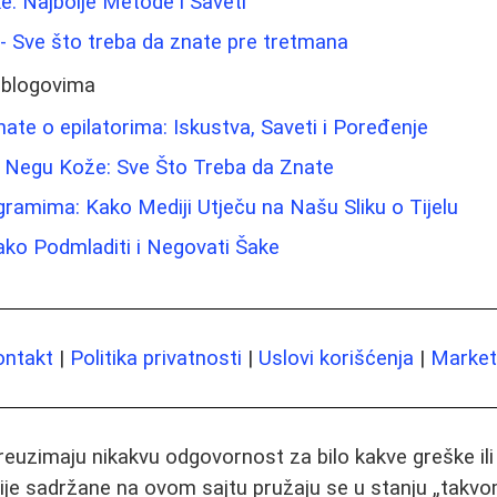
ke: Najbolje Metode i Saveti
a - Sve što treba da znate pre tretmana
 blogovima
nate o epilatorima: Iskustva, Saveti i Poređenje
a Negu Kože: Sve Što Treba da Znate
ramima: Kako Mediji Utječu na Našu Sliku o Tijelu
ko Podmladiti i Negovati Šake
ontakt
|
Politika privatnosti
|
Uslovi korišćenja
|
Marketi
preuzimaju nikakvu odgovornost za bilo kakve greške il
ije sadržane na ovom sajtu pružaju se u stanju „takvo