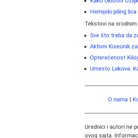
Kako Ukloniti Ožilj
Hemijski piling lic
Tekstovi na srodnim
Sve što treba da z
Aktivni Kiseonik z
Opterećenost Kilog
Umesto Lakova: Ka
O nama
|
K
Urednici i autori ne 
ovog sajta. Informac