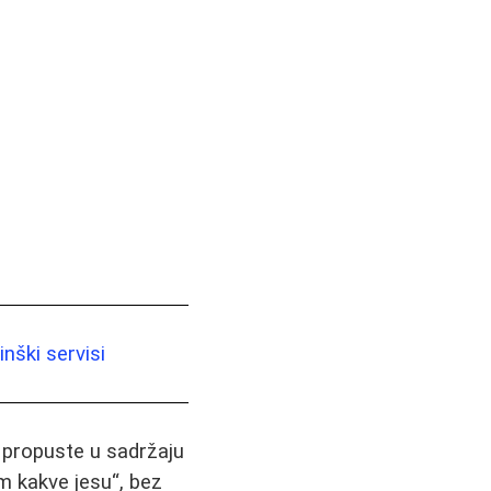
nški servisi
i propuste u sadržaju
m kakve jesu“, bez