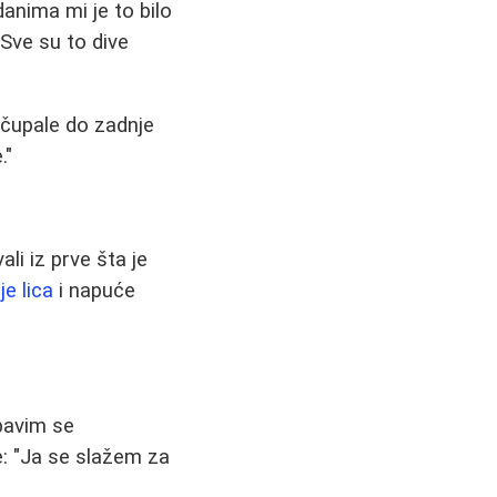
anima mi je to bilo
"Sve su to dive
očupale do zadnje
."
li iz prve šta je
e lica
i napuće
 bavim se
e: "Ja se slažem za