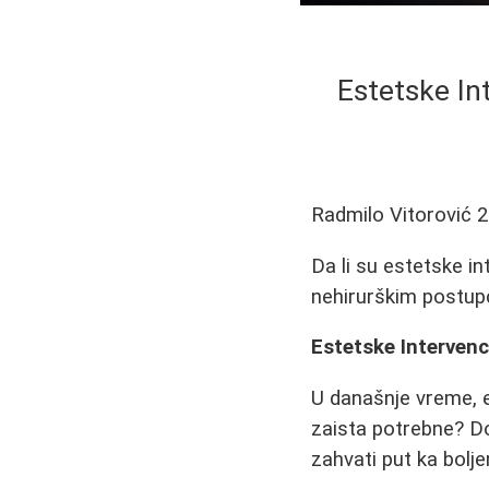
Estetske Int
Radmilo Vitorović
2
Da li su estetske in
nehirurškim postupc
Estetske Intervenci
U današnje vreme, es
zaista potrebne? Do
zahvati put ka bol