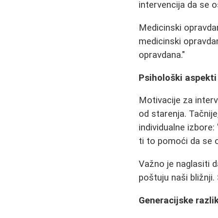
intervencija da se 
Medicinski opravdan
medicinski opravdan
opravdana."
Psihološki aspekti
Motivacije za interv
od starenja. Tačnije
individualne izbore:
ti to pomoći da se 
Važno je naglasiti d
poštuju naši bližnji
Generacijske razlik