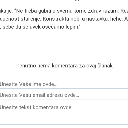
ruka je: "Ne treba gubiti u svemu tome zdrav razum. Re
budućnost starenje. Konstrakta nobl u nastavku, hehe. A
z sebe da se uvek osećamo lepim."
Trenutno nema komentara za ovaj članak.