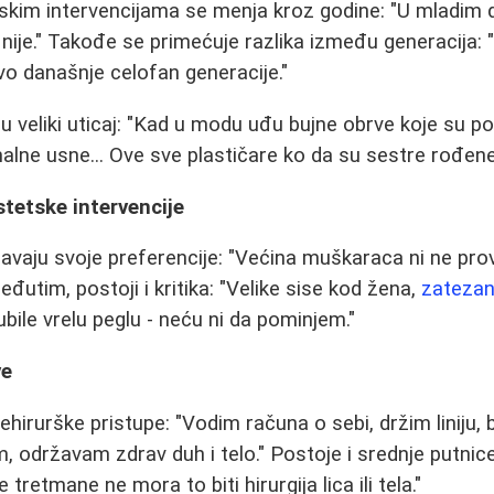
kim intervencijama se menja kroz godine: "U mladim d
nije." Takođe se primećuje razlika između generacija: 
vo današnje celofan generacije."
u veliki uticaj: "Kad u modu uđu bujne obrve koje su p
malne usne... Ove sve plastičare ko da su sestre rođene
tetske intervencije
avaju svoje preferencije: "Većina muškaraca ni ne prova
eđutim, postoji i kritika: "Velike sise kod žena,
zatezanj
bile vrelu peglu - neću ni da pominjem."
ve
hirurške pristupe: "Vodim računa o sebi, držim liniju,
, održavam zdrav duh i telo." Postoje i srednje putnic
 tretmane ne mora to biti hirurgija lica ili tela."