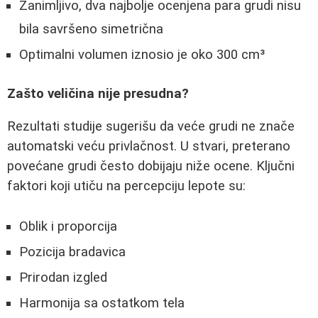
Zanimljivo, dva najbolje ocenjena para grudi nisu
bila savršeno simetrična
Optimalni volumen iznosio je oko 300 cm³
Zašto veličina nije presudna?
Rezultati studije sugerišu da veće grudi ne znače
automatski veću privlačnost. U stvari, preterano
povećane grudi često dobijaju niže ocene. Ključni
faktori koji utiču na percepciju lepote su:
Oblik i proporcija
Pozicija bradavica
Prirodan izgled
Harmonija sa ostatkom tela