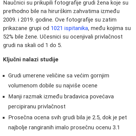
Naučnici su prikupili fotografije grudi žena koje su
prethodno bile na hirurškim zahvatima između
2009. i 2019. godine. Ove fotografije su zatim
prikazane grupi od
1021 ispitanika
, među kojima su
52% bile žene. Učesnici su ocenjivali privlačnost
grudi na skali od 1 do 5.
Ključni nalazi studije
Grudi umerene veličine sa većim gornjim
volumenom dobile su najviše ocene
Manji razmak između bradavica povećava
percipiranu privlačnost
Prosečna ocena svih grudi bila je 2.5, dok je pet
najbolje rangiranih imalo prosečnu ocenu 3.1