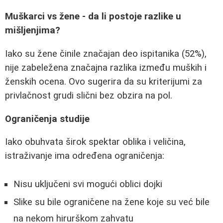
Muškarci vs žene - da li postoje razlike u
mišljenjima?
Iako su žene činile značajan deo ispitanika (52%),
nije zabeležena značajna razlika između muških i
ženskih ocena. Ovo sugerira da su kriterijumi za
privlačnost grudi slični bez obzira na pol.
Ograničenja studije
Iako obuhvata širok spektar oblika i veličina,
istraživanje ima određena ograničenja:
Nisu uključeni svi mogući oblici dojki
Slike su bile ograničene na žene koje su već bile
na nekom hirurškom zahvatu