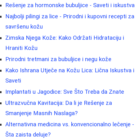
Rešenje za hormonske bubuljice - Saveti i iskustva
Najbolji pilingi za lice - Prirodni i kupovni recepti za
savršenu kožu
Zimska Njega Kože: Kako Održati Hidrataciju i
Hraniti Kožu
Prirodni tretmani za bubuljice i negu kože
Kako Ishrana Utječe na Kožu Lica: Lična Iskustva i
Saveti
Implantati u Jagodice: Sve Što Treba da Znate
Ultrazvučna Kavitacija: Da li je Rešenje za
Smanjenje Masnih Naslaga?
Alternativna medicina vs. konvencionalno lečenje -
Šta zaista deluje?