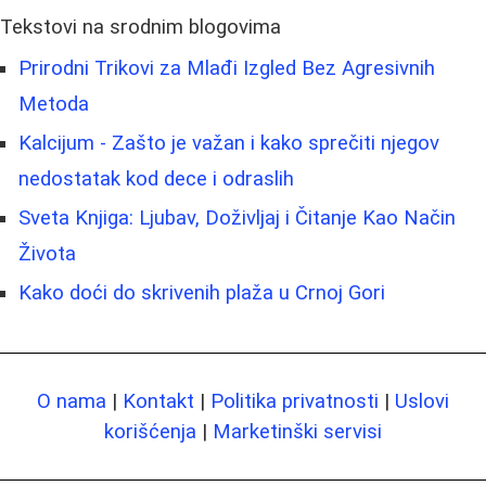
Tekstovi na srodnim blogovima
Prirodni Trikovi za Mlađi Izgled Bez Agresivnih
Metoda
Kalcijum - Zašto je važan i kako sprečiti njegov
nedostatak kod dece i odraslih
Sveta Knjiga: Ljubav, Doživljaj i Čitanje Kao Način
Života
Kako doći do skrivenih plaža u Crnoj Gori
O nama
|
Kontakt
|
Politika privatnosti
|
Uslovi
korišćenja
|
Marketinški servisi