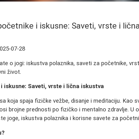
očetnike i iskusne: Saveti, vrste i ličn
025-07-28
te o jogi: iskustva polaznika, saveti za početnike, vrst
ni život.
 iskusne: Saveti, vrste i lična iskustva
a koja spaja fizičke vežbe, disanje i meditaciju. Kao sv
nosi brojne prednosti po fizičko i mentalno zdravlje. 
vrste joge, iskustva polaznika i korisne savete za početni
u?