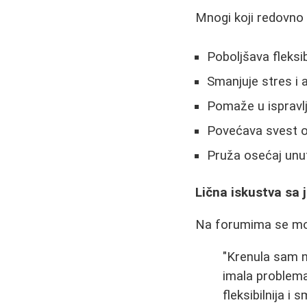
Mnogi koji redovno 
Poboljšava fleksi
Smanjuje stres i 
Pomaže u ispravl
Povećava svest o
Pruža osećaj unu
Lična iskustva sa
Na forumima se mogu
"Krenula sam n
imala problem
fleksibilnija i s