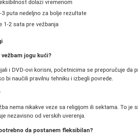
 fleksibilnost dolazi vremenom
3 puta nedeljno za bolje rezultate
e 1-2 sata pre vežbanja
gi
 vežbam jogu kući?
rijali i DVD-ovi korisni, početnicima se preporučuje da
 bi naučili pravilnu tehniku i izbegli povrede.
?
žba nema nikakve veze sa religijom ili sektama. To je s
je nezavisno od verskih uverenja.
 potrebno da postanem fleksibilan?