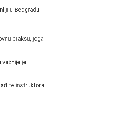
liji u Beogradu.
hovnu praksu, joga
jvažnije je
Nađite instruktora