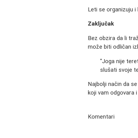
Leti se organizuju 
Zaključak
Bez obzira da li tra
može biti odličan iz
"Joga nije tere
slušati svoje te
Najbolji način da se
koji vam odgovara i 
Komentari