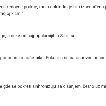
eca redovne prakse, moja doktorka je bila iznenađena 
ojoj kičmi."
ge, a neke od najpopularnijih u Srbiji su:
, pogodan za početnike. Fokusira se na osnovne asane 
oge gde se pokreti sinhronizuju sa disanjem, često uz m