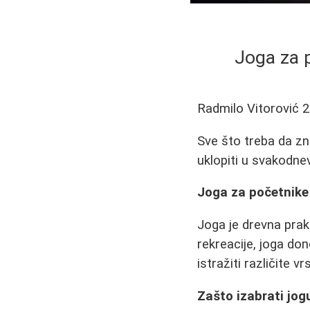
Joga za p
Radmilo Vitorović
2
Sve što treba da zna
uklopiti u svakodnev
Joga za početnike i
Joga je drevna praks
rekreacije, joga do
istražiti različite 
Zašto izabrati jog