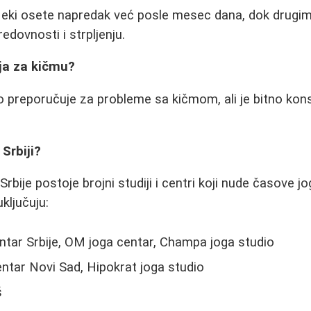
 Neki osete napredak već posle mesec dana, dok drugim
redovnosti i strpljenju.
lja za kičmu?
 preporučuje za probleme sa kičmom, ali je bitno kons
Srbiji?
bije postoje brojni studiji i centri koji nude časove jo
uključuju:
ntar Srbije, OM joga centar, Champa joga studio
ntar Novi Sad, Hipokrat joga studio
š