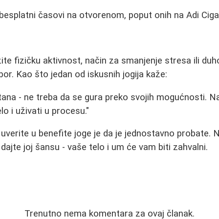
i besplatni časovi na otvorenom, poput onih na Adi Cigan
žite fizičku aktivnost, način za smanjenje stresa ili du
bor. Kao što jedan od iskusnih jogija kaže:
tana - ne treba da se gura preko svojih mogućnosti. Na
lo i uživati u procesu."
 uverite u benefite joge je da je jednostavno probate. 
dajte joj šansu - vaše telo i um će vam biti zahvalni.
Trenutno nema komentara za ovaj članak.