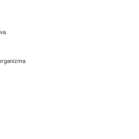
va.
 organizma.