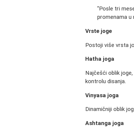
"Posle tri mes
promenama u m
Vrste joge
Postoji više vrsta jo
Hatha joga
Najčešći oblik joge
kontrolu disanja.
Vinyasa joga
Dinamičniji oblik j
Ashtanga joga