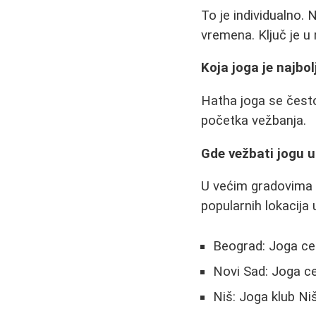
To je individualno.
vremena. Ključ je u 
Koja joga je najbo
Hatha joga se često
početka vežbanja.
Gde vežbati jogu u 
U većim gradovima Sr
popularnih lokacija 
Beograd: Joga ce
Novi Sad: Joga ce
Niš: Joga klub Ni