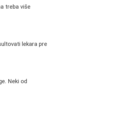
a treba više
ultovati lekara pre
ge. Neki od