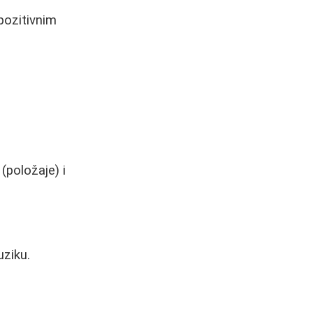
pozitivnim
(položaje) i
uziku.