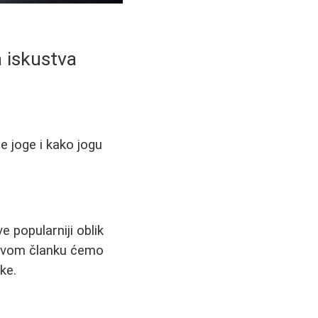
a iskustva
e joge i kako jogu
e popularniji oblik
U ovom članku ćemo
ke.