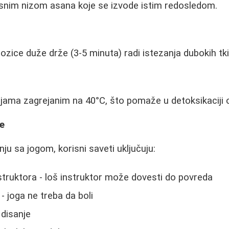
fiksnim nizom asana koje se izvode istim redosledom.
pozice duže drže (3-5 minuta) radi istezanja dubokih tki
ijama zagrejanim na 40°C, što pomaže u detoksikaciji
ke
nju sa jogom, korisni saveti uključuju:
truktora - loš instruktor može dovesti do povreda
 - joga ne treba da boli
 disanje