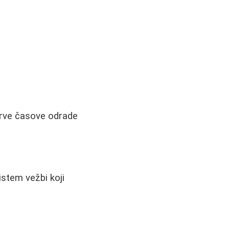
 prve časove odrade
istem vežbi koji