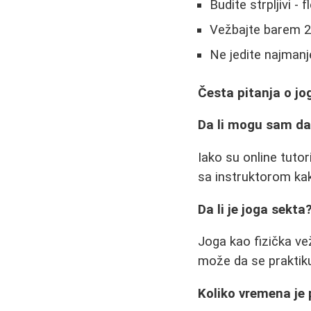
Budite strpljivi -
Vežbajte barem 2-
Ne jedite najmanj
Česta pitanja o jo
Da li mogu sam da
Iako su online tuto
sa instruktorom kako
Da li je joga sekta
Joga kao fizička ve
može da se praktiku
Koliko vremena je