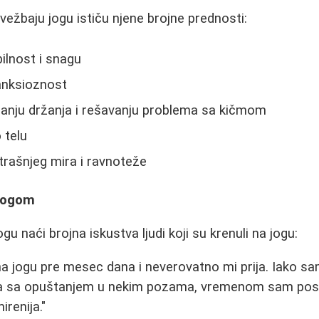
vežbaju jogu ističu njene brojne prednosti:
bilnost i snagu
anksioznost
janju držanja i rešavanju problema sa kičmom
 telu
trašnjeg mira i ravnoteže
 jogom
 naći brojna iskustva ljudi koji su krenuli na jogu:
a jogu pre mesec dana i neverovatno mi prija. Iako s
a sa opuštanjem u nekim pozama, vremenom sam pos
mirenija."