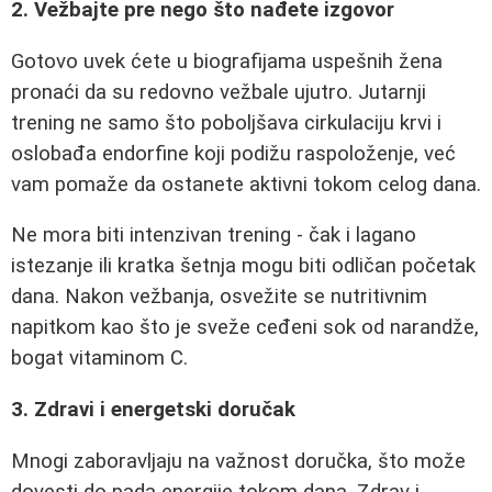
2. Vežbajte pre nego što nađete izgovor
Gotovo uvek ćete u biografijama uspešnih žena
pronaći da su redovno vežbale ujutro. Jutarnji
trening ne samo što poboljšava cirkulaciju krvi i
oslobađa endorfine koji podižu raspoloženje, već
vam pomaže da ostanete aktivni tokom celog dana.
Ne mora biti intenzivan trening - čak i lagano
istezanje ili kratka šetnja mogu biti odličan početak
dana. Nakon vežbanja, osvežite se nutritivnim
napitkom kao što je sveže ceđeni sok od narandže,
bogat vitaminom C.
3. Zdravi i energetski doručak
Mnogi zaboravljaju na važnost doručka, što može
dovesti do pada energije tokom dana. Zdrav i