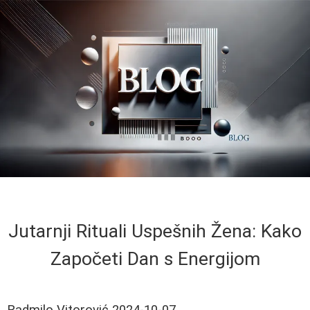
Jutarnji Rituali Uspešnih Žena: Kako
Započeti Dan s Energijom
Radmilo Vitorović
2024-10-07