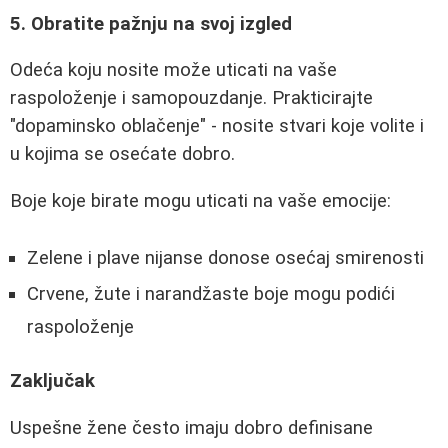
5. Obratite pažnju na svoj izgled
Odeća koju nosite može uticati na vaše
raspoloženje i samopouzdanje. Prakticirajte
"dopaminsko oblačenje" - nosite stvari koje volite i
u kojima se osećate dobro.
Boje koje birate mogu uticati na vaše emocije:
Zelene i plave nijanse donose osećaj smirenosti
Crvene, žute i narandžaste boje mogu podići
raspoloženje
Zaključak
Uspešne žene često imaju dobro definisane