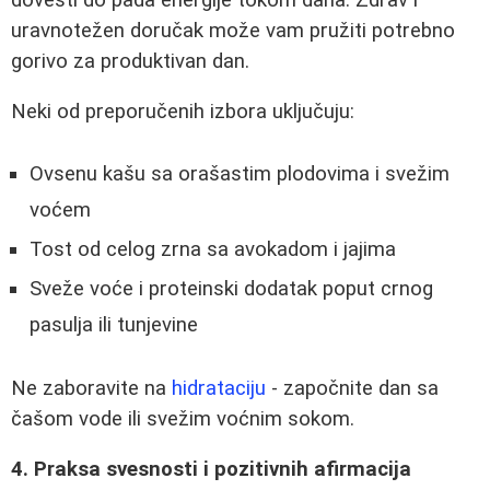
uravnotežen doručak može vam pružiti potrebno
gorivo za produktivan dan.
Neki od preporučenih izbora uključuju:
Ovsenu kašu sa orašastim plodovima i svežim
voćem
Tost od celog zrna sa avokadom i jajima
Sveže voće i proteinski dodatak poput crnog
pasulja ili tunjevine
Ne zaboravite na
hidrataciju
- započnite dan sa
čašom vode ili svežim voćnim sokom.
4. Praksa svesnosti i pozitivnih afirmacija