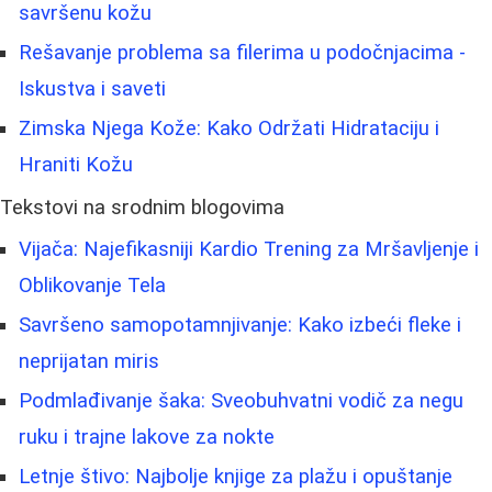
savršenu kožu
Rešavanje problema sa filerima u podočnjacima -
Iskustva i saveti
Zimska Njega Kože: Kako Održati Hidrataciju i
Hraniti Kožu
Tekstovi na srodnim blogovima
Vijača: Najefikasniji Kardio Trening za Mršavljenje i
Oblikovanje Tela
Savršeno samopotamnjivanje: Kako izbeći fleke i
neprijatan miris
Podmlađivanje šaka: Sveobuhvatni vodič za negu
ruku i trajne lakove za nokte
Letnje štivo: Najbolje knjige za plažu i opuštanje