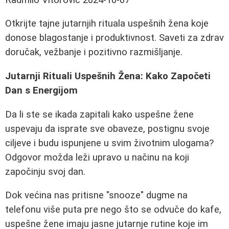
Otkrijte tajne jutarnjih rituala uspešnih žena koje
donose blagostanje i produktivnost. Saveti za zdrav
doručak, vežbanje i pozitivno razmišljanje.
Jutarnji Rituali Uspešnih Žena: Kako Započeti
Dan s Energijom
Da li ste se ikada zapitali kako uspešne žene
uspevaju da isprate sve obaveze, postignu svoje
ciljeve i budu ispunjene u svim životnim ulogama?
Odgovor možda leži upravo u načinu na koji
započinju svoj dan.
Dok većina nas pritisne "snooze" dugme na
telefonu više puta pre nego što se odvuče do kafe,
uspešne žene imaju jasne jutarnje rutine koje im