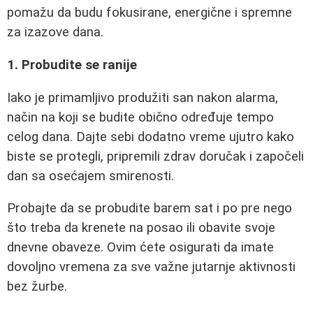
pomažu da budu fokusirane, energične i spremne
za izazove dana.
1. Probudite se ranije
Iako je primamljivo produžiti san nakon alarma,
način na koji se budite obično određuje tempo
celog dana. Dajte sebi dodatno vreme ujutro kako
biste se protegli, pripremili zdrav doručak i započeli
dan sa osećajem smirenosti.
Probajte da se probudite barem sat i po pre nego
što treba da krenete na posao ili obavite svoje
dnevne obaveze. Ovim ćete osigurati da imate
dovoljno vremena za sve važne jutarnje aktivnosti
bez žurbe.