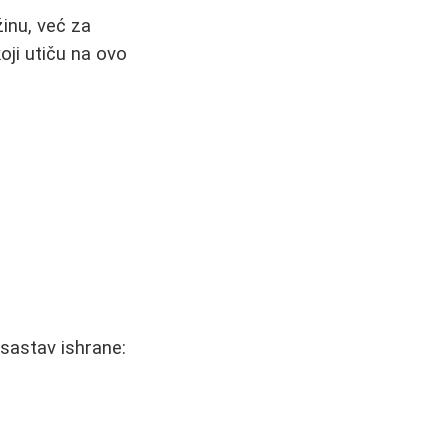
inu, već za
oji utiču na ovo
 sastav ishrane: