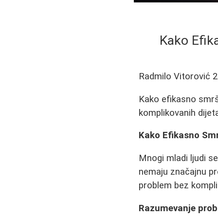
Kako Efik
Radmilo Vitorović
2
Kako efikasno smrš
komplikovanih dijeta
Kako Efikasno Smr
Mnogi mladi ljudi 
nemaju značajnu pre
problem bez kompliko
Razumevanje pro