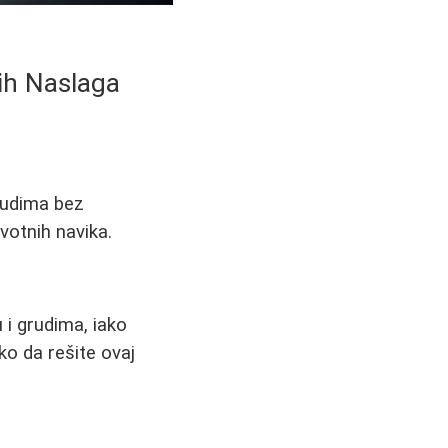
ih Naslaga
rudima bez
ivotnih navika.
i grudima, iako
o da rešite ovaj