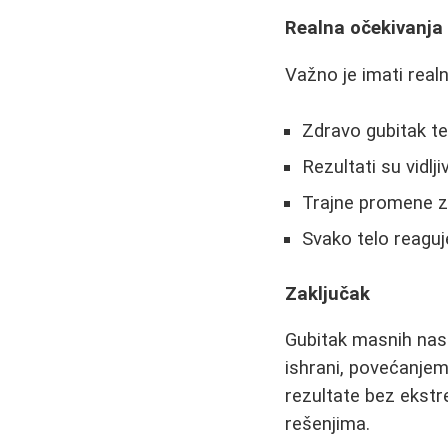
Realna očekivanja
Važno je imati real
Zdravo gubitak te
Rezultati su vidlji
Trajne promene z
Svako telo reaguj
Zaključak
Gubitak masnih nas
ishrani, povećanjem
rezultate bez ekst
rešenjima.