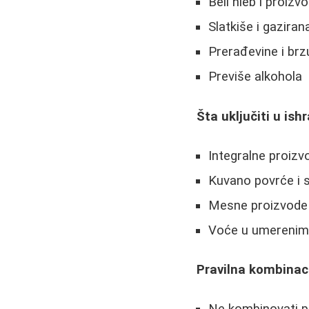
Beli hleb i proiz
Slatkiše i gaziran
Prerađevine i brz
Previše alkohola
Šta uključiti u ish
Integralne proizvo
Kuvano povrće i 
Mesne proizvode s
Voće u umerenim
Pravilna kombinac