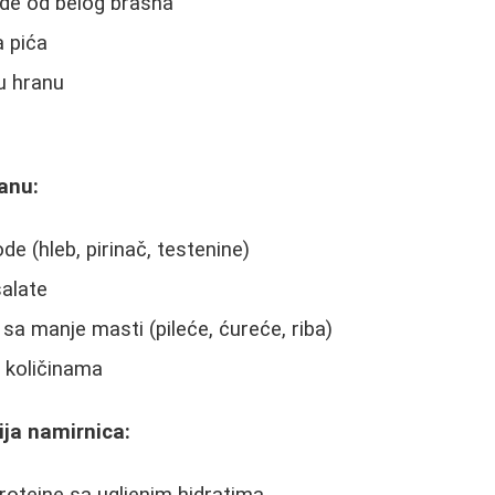
vode od belog brašna
a pića
u hranu
ranu:
de (hleb, pirinač, testenine)
salate
a manje masti (pileće, ćureće, riba)
 količinama
ija namirnica: