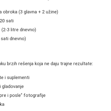
a obroka (3 glavna + 2 užine)
20 sati
 (2-3 litre dnevno)
 sati dnevno)
u brzih rešenja koja ne daju trajne rezultate:
e i suplementi
i gladovanje
re i posle" fotografije
ka