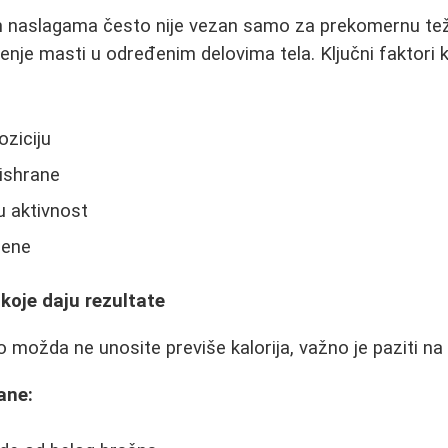
naslagama često nije vezan samo za prekomernu tež
tenje masti u određenim delovima tela. Ključni faktori k
ziciju
 ishrane
u aktivnost
ene
koje daju rezultate
o možda ne unosite previše kalorija, važno je paziti na
rane: