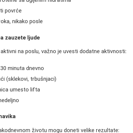
oteine sa ugljenim hidratima
ti povrće
roka, nikako posle
za zauzete ljude
i aktivni na poslu, važno je uvesti dodatne aktivnosti:
e 30 minuta dnevno
i (sklekovi, trbušnjaci)
ica umesto lifta
nedeljno
navika
kodnevnom životu mogu doneti velike rezultate: