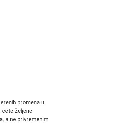
merenih promena u
i ćete željene
a, a ne privremenim