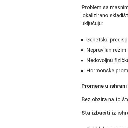
Problem sa masnim 
lokalizirano skladiš
uključuju:
Genetsku predispo
Nepravilan režim
Nedovoljnu fizičk
Hormonske prom
Promene u ishrani 
Bez obzira na to št
Šta izbaciti iz ish