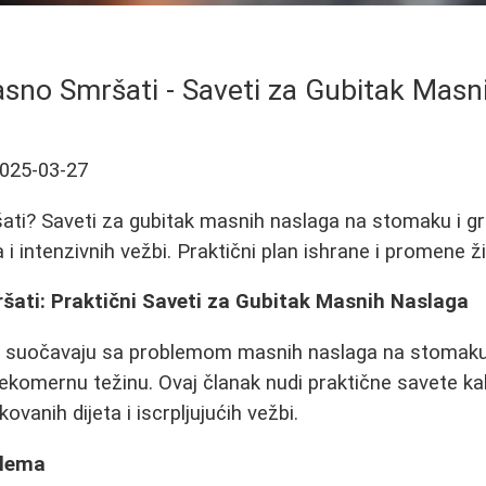
asno Smršati - Saveti za Gubitak Masn
025-03-27
ati? Saveti za gubitak masnih naslaga na stomaku i g
 i intenzivnih vežbi. Praktični plan ishrane i promene ž
šati: Praktični Saveti za Gubitak Masnih Naslaga
se suočavaju sa problemom masnih naslaga na stomaku 
komernu težinu. Ovaj članak nudi praktične savete kak
vanih dijeta i iscrpljujućih vežbi.
blema