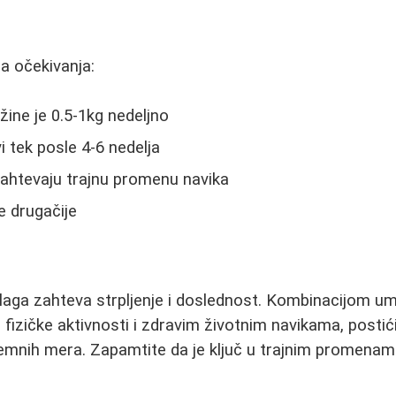
na očekivanja:
žine je 0.5-1kg nedeljno
vi tek posle 4-6 nedelja
ahtevaju trajnu promenu navika
e drugačije
laga zahteva strpljenje i doslednost. Kombinacijom u
 fizičke aktivnosti i zdravim životnim navikama, postić
remnih mera. Zapamtite da je ključ u trajnim promenam