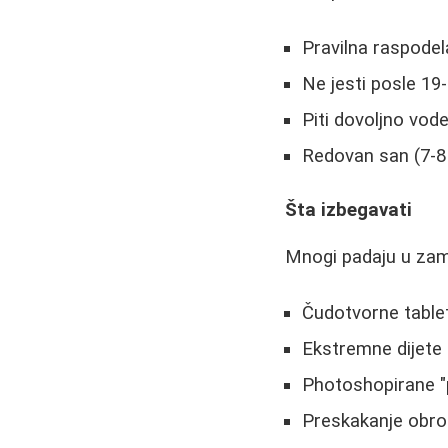
Pravilna raspodel
Ne jesti posle 19-
Piti dovoljno vode
Redovan san (7-8
Šta izbegavati
Mnogi padaju u zamk
Čudotvorne tablet
Ekstremne dijete 
Photoshopirane "p
Preskakanje obro