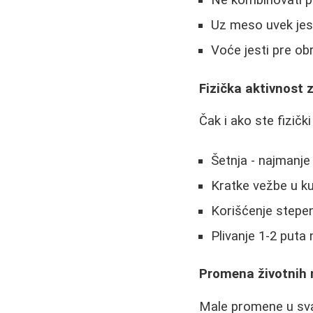
Ne kombinovati pr
Uz meso uvek jes
Voće jesti pre ob
Fizička aktivnost 
Čak i ako ste fizičk
Šetnja - najmanj
Kratke vežbe u kuć
Korišćenje stepen
Plivanje 1-2 puta 
Promena životnih 
Male promene u sva