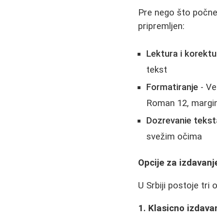
Pre nego što počnet
pripremljen:
Lektura i korektu
tekst
Formatiranje
- Ve
Roman 12, margin
Dozrevanie tekst
svežim očima
Opcije za izdavanj
U Srbiji postoje tri
1. Klasicno izdava