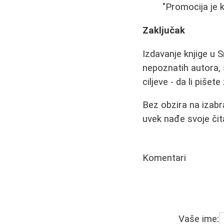
"Promocija je k
Zaključak
Izdavanje knjige u 
nepoznatih autora, 
ciljeve - da li pišet
Bez obzira na izabra
uvek nađe svoje čit
Komentari
Vaše ime: