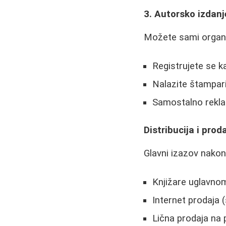
3. Autorsko izdanj
Možete sami organiz
Registrujete se k
Nalazite štampari
Samostalno reklam
Distribucija i prod
Glavni izazov nakon
Knjižare uglavnom
Internet prodaja 
Lična prodaja na