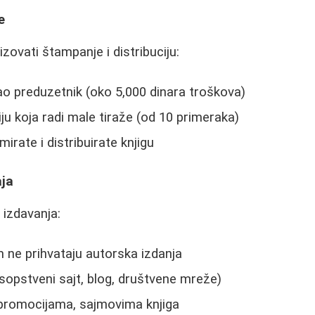
e
ovati štampanje i distribuciju:
ao preduzetnik (oko 5,000 dinara troškova)
ju koja radi male tiraže (od 10 primeraka)
irate i distribuirate knjigu
aja
 izdavanja:
 ne prihvataju autorska izdanja
(sopstveni sajt, blog, društvene mreže)
 promocijama, sajmovima knjiga