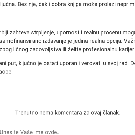
ljučna. Bez nje, čak i dobra knjiga može prolazi nepri
Srbiji zahteva strpljenje, upornost i realnu procenu mo
samofinansirano izdavanje je jedina realna opcija. Važn
e zbog ličnog zadovoljstva ili želite profesionalnu karije
ni put, ključno je ostati uporan i verovati u svoj rad. D
aoce.
Trenutno nema komentara za ovaj članak.