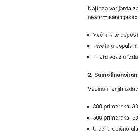
Najteža varijanta z
neafirmisanih pisac
Već imate usposta
Pišete u popularn
Imate veze u izd
2. Samofinansiran
Većina manjih izdav
300 primeraka: 30
500 primeraka: 5
U cenu obično ulaz