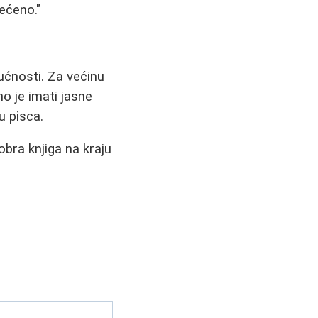
mećeno."
gućnosti. Za većinu
o je imati jasne
ru pisca.
obra knjiga na kraju