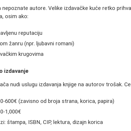
a nepoznate autore. Velike izdavačke kuće retko prihva
a, osim ako:
vljenu reputaciju
om žanru (npr. ljubavni romani)
avačkim krugovima
o izdavanje
ača nudi uslugu izdavanja knjige na autorov trošak. Cen
0-600€ (zavisno od broja strana, korica, papira)
00-1,000€
i: štampa, ISBN, CIP, lektura, dizajn korica