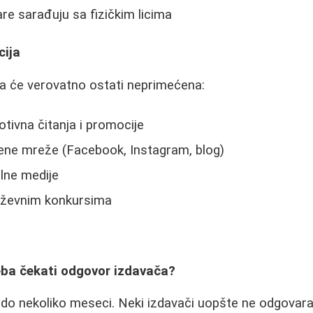
re sarađuju sa fizičkim licima
cija
ga će verovatno ostati neprimećena:
tivna čitanja i promocije
vene mreže (Facebook, Instagram, blog)
alne medije
jiževnim konkursima
eba čekati odgovor izdavača?
 do nekoliko meseci. Neki izdavači uopšte ne odgovara