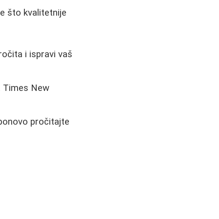
 što kvalitetnije
čita i ispravi vaš
nt Times New
ponovo pročitajte