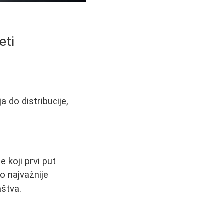
eti
ja do distribucije,
 koji prvi put
o najvažnije
aštva.