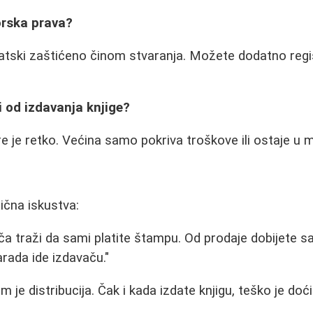
orska prava?
atski zaštićeno činom stvaranja. Možete dodatno regi
i od izdavanja knjige?
 je retko. Većina samo pokriva troškove ili ostaje u 
ična iskustva:
ča traži da sami platite štampu. Od prodaje dobijete 
arada ide izdavaču."
m je distribucija. Čak i kada izdate knjigu, teško je doći