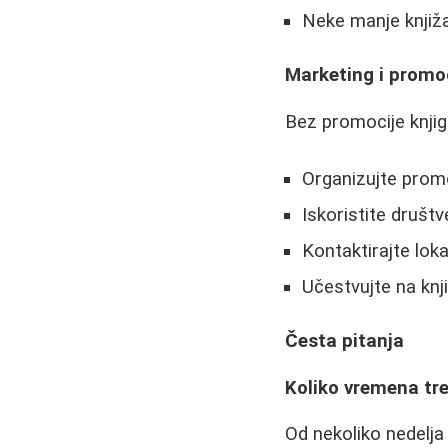
Neke manje knjiža
Marketing i promo
Bez promocije knji
Organizujte promo
Iskoristite društ
Kontaktirajte lok
Učestvujte na kn
Česta pitanja
Koliko vremena tr
Od nekoliko nedelja