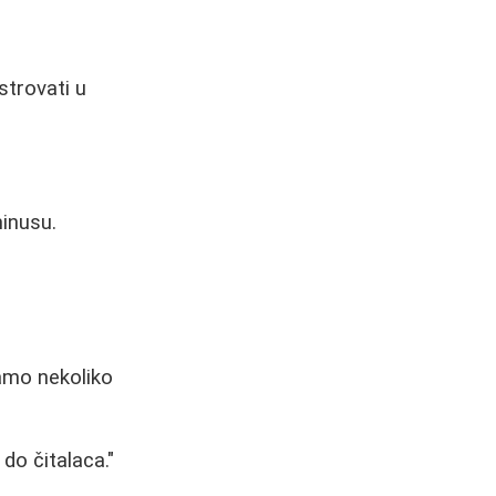
strovati u
minusu.
samo nekoliko
 do čitalaca."