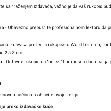
e sa traženjem izdavača, važno je da vaš rukopis bude
ra
- Obavezno prepustite profesionalnom lektoru da pro
ćina izdavača preferira rukopise u Word formatu, fo
e 2.5-3 cm
a
- Ostavite rukopis da "odleži" bar mesec dana pa ga 
e
 osnovna načina da objavite svoju knjigu:
nje preko izdavačke kuće