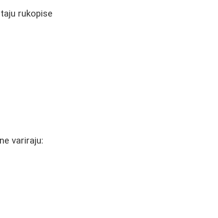
taju rukopise
e variraju: