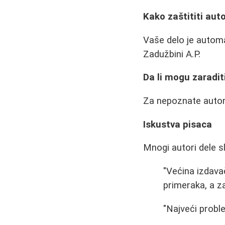
Kako zaštititi aut
Vaše delo je autom
Zadužbini A.P.
Da li mogu zaradit
Za nepoznate autore
Iskustva pisaca
Mnogi autori dele sl
"Većina izdava
primeraka, a z
"Najveći proble