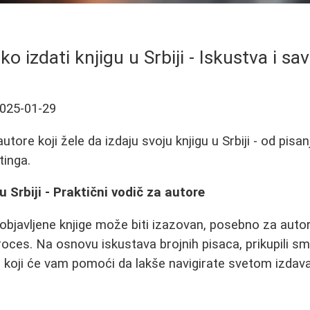
ko izdati knjigu u Srbiji - Iskustva i sav
025-01-29
utore koji žele da izdaju svoju knjigu u Srbiji - od pisan
tinga.
u Srbiji - Praktični vodič za autore
objavljene knjige može biti izazovan, posebno za autore
roces. Na osnovu iskustava brojnih pisaca, prikupili sm
e koji će vam pomoći da lakše navigirate svetom izdav