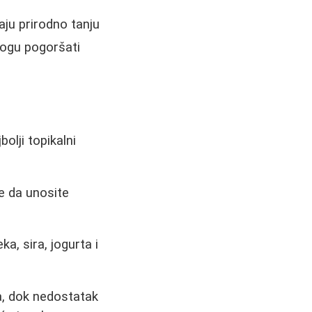
aju prirodno tanju
mogu pogoršati
bolji topikalni
e da unosite
a, sira, jogurta i
, dok nedostatak