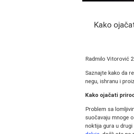
Kako ojačat
Radmilo Vitorović
2
Saznajte kako da re
negu, ishranu i proi
Kako ojačati priro
Problem sa lomljivi
suočavaju mnoge os
noktija gura u drugi