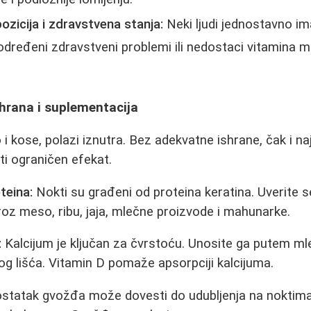
zicija i zdravstvena stanja:
Neki ljudi jednostavno im
određeni zdravstveni problemi ili nedostaci vitamina 
shrana i suplementacija
 i kose, polazi iznutra. Bez adekvatne ishrane, čak i naj
i ograničen efekat.
teina:
Nokti su građeni od proteina keratina. Uverite s
roz meso, ribu, jaja, mlečne proizvode i mahunarke.
:
Kalcijum je ključan za čvrstoću. Unosite ga putem mlek
 lišća. Vitamin D pomaže apsorpciji kalcijuma.
tatak gvožđa može dovesti do udubljenja na noktima