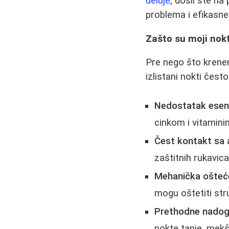
deluje
, došli ste n
problema i efikasne
Zašto su moji nokti
Pre nego što krene
izlistani nokti čest
Nedostatak esenci
cinkom i vitamini
Čest kontakt sa 
zaštitnih rukavica
Mehanička ošteće
mogu oštetiti stru
Prethodne nadogra
nokte tanje, mekše