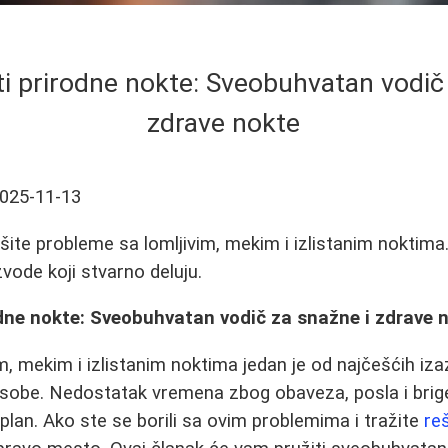
i prirodne nokte: Sveobuhvatan vodič
zdrave nokte
025-11-13
šite probleme sa lomljivim, mekim i izlistanim noktima.
zvode koji stvarno deluju.
dne nokte: Sveobuhvatan vodič za snažne i zdrave 
m, mekim i izlistanim noktima jedan je od najčešćih iz
obe. Nedostatak vremena zbog obaveza, posla i brige
 plan. Ako ste se borili sa ovim problemima i tražite
re