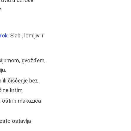
 uvid u uzroke
.
rok
. Slabi, lomljivi i
lcijumom, gvožđem,
ju.
 ili čišćenje bez
čine krtim.
li oštrih makazica
esto ostavlja