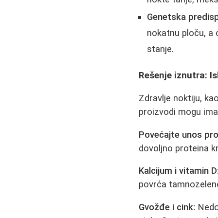
Genetska predispo
nokatnu ploču, a 
stanje.
Rešenje iznutra: I
Zdravlje noktiju, kao
proizvodi mogu imat
Povećajte unos pro
dovoljno proteina k
Kalcijum i vitamin D
povrća tamnozelenog
Gvožđe i cink:
Nedos