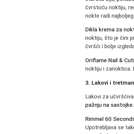
čvrstoću noktiju, r
nokte radi najboljeg
Dikla krema za nok
noktiju, što je čin
čvršći i bolje izgleda
Oriflame Nail & Cut
noktiju i zanoktica. 
3. Lakovi i tretman
Lakovi za učvršćiva
pažnju na sastojke
.
Rimmel 60 Seconds
Upotrebljava se tak