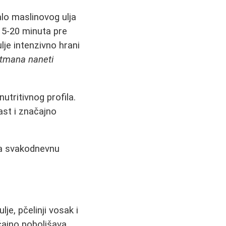
alo maslinovog ulja
15-20 minuta pre
lje intenzivno hrani
etmana naneti
utritivnog profila.
ast i značajno
 za svakodnevnu
je, pčelinji vosak i
čajno poboljšava