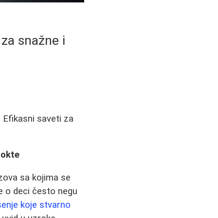
 za snažne i
 Efikasni saveti za
nokte
azova sa kojima se
 o deci često negu
šenje koje stvarno