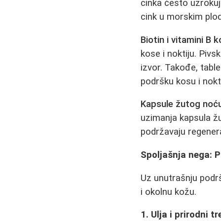
cinka često uzroku
cink u morskim pl
Biotin i vitamini B 
kose i noktiju. Piv
izvor. Takođe, tabl
podršku kosu i nokt
Kapsule žutog noću
uzimanja kapsula ž
podržavaju regenera
Spoljašnja nega: Pr
Uz unutrašnju podrš
i okolnu kožu.
1. Ulja i prirodni t