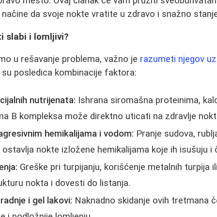
a pravo mesto. Ovaj članak će vam pružiti sveobuhvatan
 načine da svoje nokte vratite u zdravo i snažno stanje
 slabi i lomljivi?
mo u rešavanje problema, važno je
razumeti njegov uz
o su posledica kombinacije faktora:
jalnih nutrijenata:
Ishrana siromašna proteinima, ka
ma B kompleksa može direktno uticati na zdravlje nokti
agresivnim hemikalijama i vodom:
Pranje sudova, rublja
 ostavlja nokte izložene hemikalijama koje ih isušuju i 
nja:
Greške pri turpijanju, korišćenje metalnih turpija i
kturu nokta i dovesti do listanja.
dnje i gel lakovi:
Naknadno skidanje ovih tretmana č
 i podložnije lomljenju.