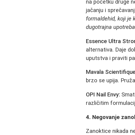
na početku druge ned
jačanju i sprečavanj
formaldehid, koji je
dugotrajna upotreba
Essence Ultra Stron
alternativa. Daje do
uputstva i praviti p
Mavala Scientifique
brzo se upija. Pruža
OPI Nail Envy:
Smatra
različitim formulac
4. Negovanje zano
Zanoktice nikada ne 