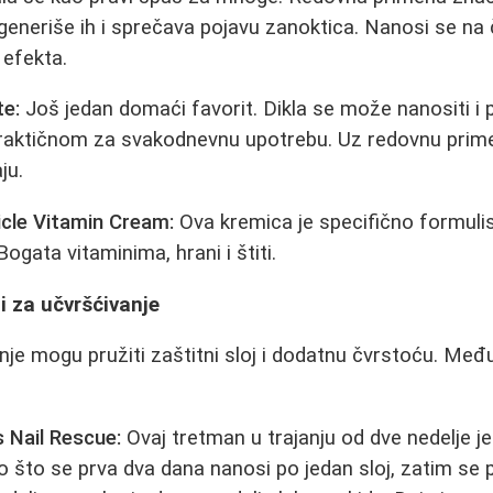
egeneriše ih i sprečava pojavu zanoktica. Nanosi se na 
 efekta.
te:
Još jedan domaći favorit. Dikla se može nanositi i p
i praktičnom za svakodnevnu upotrebu. Uz redovnu prime
ju.
icle Vitamin Cream:
Ova kremica je specifično formuli
Bogata vitaminima, hrani i štiti.
i za učvršćivanje
nje mogu pružiti zaštitni sloj i dodatnu čvrstoću. Međ
 Nail Rescue:
Ovaj tretman u trajanju od dve nedelje j
o što se prva dva dana nanosi po jedan sloj, zatim se