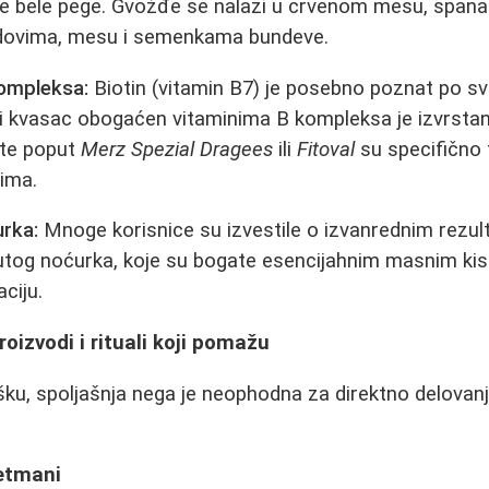
je bele pege. Gvožđe se nalazi u crvenom mesu, span
odovima, mesu i semenkama bundeve.
kompleksa:
Biotin (vitamin B7) je posebno poznat po svo
ski kvasac obogaćen vitaminima B kompleksa je izvrstan
ete poput
Merz Spezial Dragees
ili
Fitoval
su specifično
ima.
rka:
Mnoge korisnice su izvestile o izvanrednim rezu
utog noćurka, koje su bogate esencijahnim masnim kis
ciju.
oizvodi i rituali koji pomažu
ku, spoljašnja nega je neophodna za direktno delovan
retmani