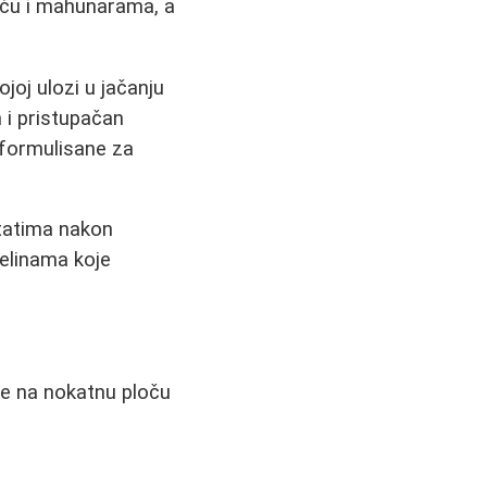
aću i mahunarama, a
joj ulozi u jačanju
 i pristupačan
 formulisane za
ltatima nakon
elinama koje
je na nokatnu ploču