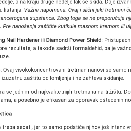
elje, a na kraju druge nedelje lak se skida. Daje izvan
u listanja.
Važna napomena: Ovaj i slični jaki tretmani č
 kancerogena supstanca. Zbog toga se ne preporučuje nji
. Pre nanošenja zaštitite kutikule masnom kremom ili ul
g Nail Hardener ili Diamond Power Shield:
Pristupačna
bre rezultate, a takođe sadrži formaldehid, pa je važno
auze.
:
Ovaj visokokoncentrovani tretman nanosi se samo na
 izuzetnu zaštitu od lomljenja i ne zahteva skidanje.
 se jednim od najkvalitetnijih tretmana na tržištu. Do
ijama, a posebno je efikasan za oporavak oštećenih nok
ktica
treba secati, jer to samo podstiče njihov još intenzivn