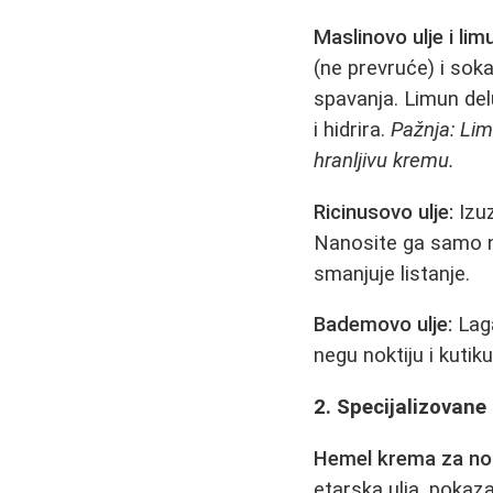
Maslinovo ulje i lim
(ne prevruće) i sok
spavanja. Limun delu
i hidrira.
Pažnja: Lim
hranljivu kremu.
Ricinusovo ulje:
Izuz
Nanosite ga samo n
smanjuje listanje.
Bademovo ulje:
Laga
negu noktiju i kutiku
2. Specijalizovane
Hemel krema za no
etarska ulja, poka