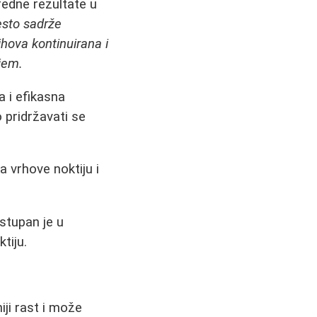
redne rezultate u
esto sadrže
hova kontinuirana i
jem.
 i efikasna
 pridržavati se
 vrhove noktiju i
stupan je u
tiju.
iji rast i može