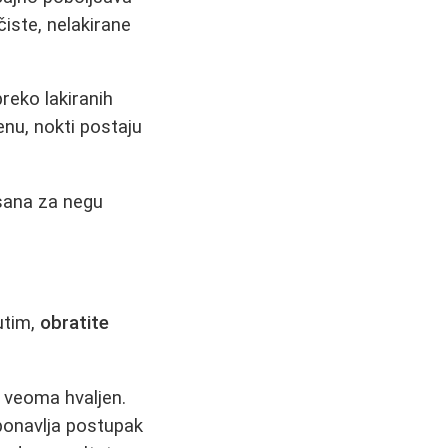
čiste, nelakirane
reko lakiranih
nu, nokti postaju
sana za negu
utim,
obratite
e veoma hvaljen.
 ponavlja postupak