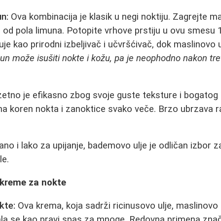
un:
Ova kombinacija je klasik u negi noktiju. Zagrejte m
a od pola limuna. Potopite vrhove prstiju u ovu smesu 
je kao prirodni izbeljivač i učvršćivač, dok maslinovo u
un može isušiti nokte i kožu, pa je neophodno nakon tr
etno je efikasno zbog svoje guste teksture i bogatog n
a koren nokta i zanoktice svako veče. Brzo ubrzava r
no i lako za upijanje, bademovo ulje je odličan izbor
le.
 kreme za nokte
kte:
Ova krema, koja sadrži ricinusovo ulje, maslinovo ul
zala se kao pravi spas za mnoge. Redovna primena zna