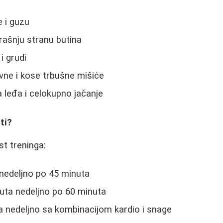
e i guzu
trašnju stranu butina
i grudi
avne i kose trbušne mišiće
a leđa i celokupno jačanje
ti?
t treninga:
 nedeljno po 45 minuta
 puta nedeljno po 60 minuta
a nedeljno sa kombinacijom kardio i snage