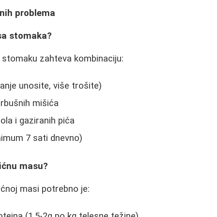
čnih problema
 sa stomaka?
a stomaku zahteva kombinaciju:
manje unosite, više trošite)
trbušnih mišića
ola i gaziranih pića
nimum 7 sati dnevno)
šićnu masu?
ićnoj masi potrebno je:
teina (1.5-2g po kg telesne težine)