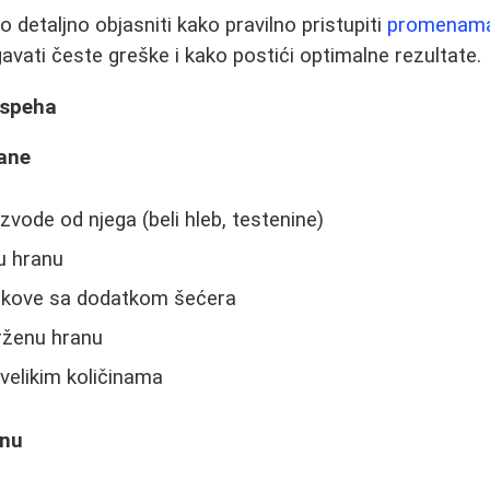
detaljno objasniti kako pravilno pristupiti
promenama 
gavati česte greške i kako postići optimalne rezultate.
uspeha
rane
zvode od njega (beli hleb, testenine)
u hranu
sokove sa dodatkom šećera
prženu hranu
 velikim količinama
anu