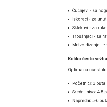
Čučnjevi - za nog
Iskoraci - za unu
Sklekovi - za ruke 
Trbušnjaci - za r
Mrtvo dizanje - z
Koliko često vežba
Optimalna učestalos
Početnici: 3 puta
Srednji nivo: 4-5
Napredni: 5-6 put