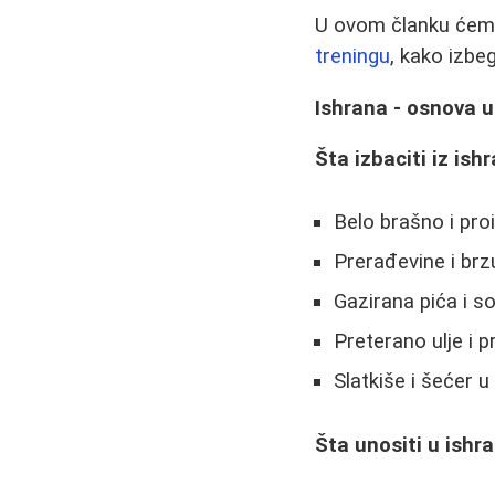
U ovom članku ćemo 
treningu
, kako izbe
Ishrana - osnova 
Šta izbaciti iz ish
Belo brašno i proi
Prerađevine i brz
Gazirana pića i 
Preterano ulje i 
Slatkiše i šećer u
Šta unositi u ishr