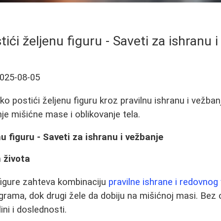
ići željenu figuru - Saveti za ishranu 
025-08-05
o postići željenu figuru kroz pravilnu ishranu i vežban
nje mišićne mase i oblikovanje tela.
u figuru - Saveti za ishranu i vežbanje
 života
figure zahteva kombinaciju
pravilne ishrane i redovnog
rama, dok drugi žele da dobiju na mišićnoj masi. Bez ob
ini i doslednosti.