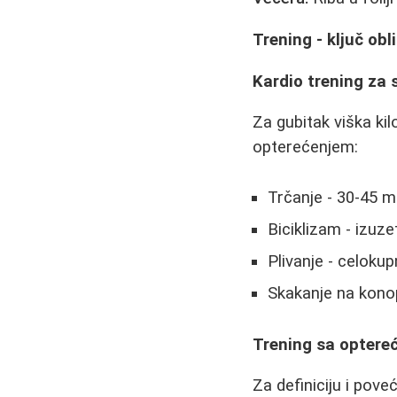
Trening - ključ obl
Kardio trening za
Za gubitak viška ki
opterećenjem:
Trčanje - 30-45 m
Biciklizam - izuz
Plivanje - celoku
Skakanje na konop
Trening sa optere
Za definiciju i pov