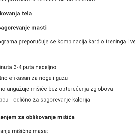
ikovanja tela
 sagorevanje masti
lograma preporučuje se kombinacija kardio treninga i v
inuta 3-4 puta nedeljno
etno efikasan za noge i guzu
pno angažuje mišiće bez opterećenja zglobova
cu - odlično za sagorevanje kalorija
ćenjem za oblikovanje mišića
ećanje mišićne mase: