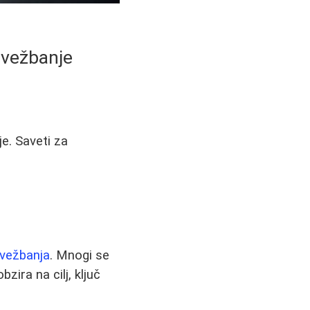
i vežbanje
je. Saveti za
 vežbanja
. Mnogi se
zira na cilj, ključ