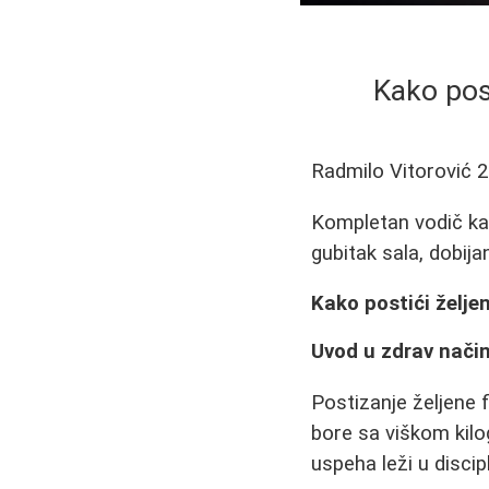
Kako post
Radmilo Vitorović
2
Kompletan vodič kak
gubitak sala, dobija
Kako postići željen
Uvod u zdrav način
Postizanje željene 
bore sa viškom kilog
uspeha leži u discipl