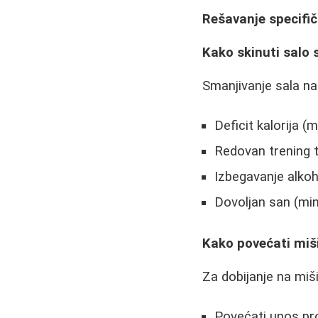
Rešavanje specifi
Kako skinuti salo
Smanjivanje sala n
Deficit kalorija (
Redovan trening 
Izbegavanje alkoh
Dovoljan san (mi
Kako povećati mi
Za dobijanje na miš
Povećati unos pro