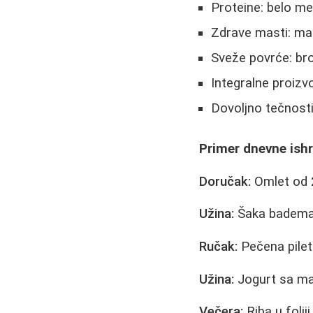
Proteine: belo mes
Zdrave masti: mas
Sveže povrće: bro
Integralne proizvo
Dovoljno tečnosti: 
Primer dnevne ish
Doručak:
Omlet od 2
Užina:
Šaka badema i
Ručak:
Pečena pilet
Užina:
Jogurt sa m
Večera:
Riba u folij