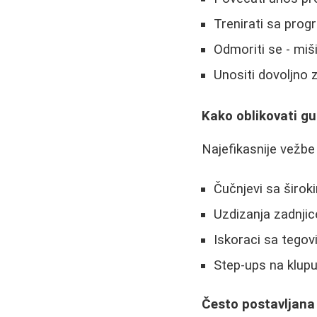
Trenirati sa pro
Odmoriti se - mi
Unositi dovoljno z
Kako oblikovati g
Najefikasnije vežbe
Čučnjevi sa širo
Uzdizanja zadnji
Iskoraci sa tego
Step-ups na klup
Često postavljana