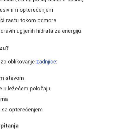
gresivnim opterećenjem
šići rastu tokom odmora
dravih ugljenih hidrata za energiju
uzu?
 za oblikovanje
zadnjice
:
kim stavom
ce u ležećem položaju
vima
u sa opterećenjem
 pitanja