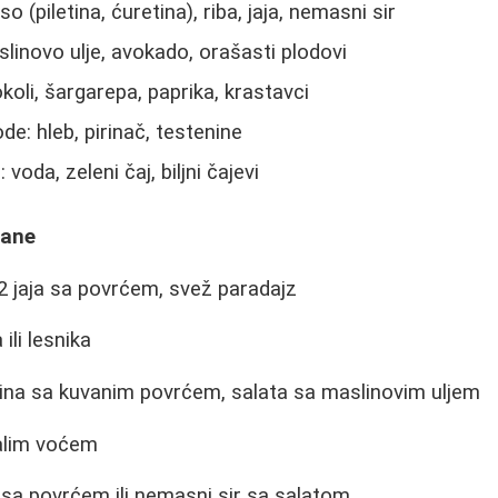
o (piletina, ćuretina), riba, jaja, nemasni sir
linovo ulje, avokado, orašasti plodovi
koli, šargarepa, paprika, krastavci
de: hleb, pirinač, testenine
voda, zeleni čaj, biljni čajevi
rane
 jaja sa povrćem, svež paradajz
li lesnika
ina sa kuvanim povrćem, salata sa maslinovim uljem
alim voćem
i sa povrćem ili nemasni sir sa salatom