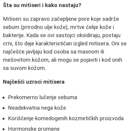
Šta su mitiseri i kako nastaju?
Mitiseri su zapravo začepljene pore koje sadrže
sebum (prirodno ulje kože), mrtve ćelije kože i
bakterije. Kada se ovi sastojci oksidiraju, postaju
crni, što daje karakterističan izgled mitisera. Oni se
najčešće javljaju kod osoba sa masnom ili
mešovitom kožom, ali mogu se pojaviti i kod onih
sa suvom kožom.
Najčešći uzroci mitisera
Prekomerno lučenje sebuma
Neadekvatna nega kože
Korišćenje komedogenih kozmetičkih proizvoda
Hormonske promene