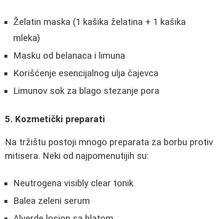
Želatin maska (1 kašika želatina + 1 kašika
mleka)
Masku od belanaca i limuna
Korišćenje esencijalnog ulja čajevca
Limunov sok za blago stezanje pora
5. Kozmetički preparati
Na tržištu postoji mnogo preparata za borbu protiv
mitisera. Neki od najpomenutijih su:
Neutrogena visibly clear tonik
Balea zeleni serum
Alverde losion sa blatom