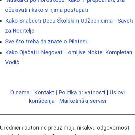
Muškarci po horoskopu: Kako ih prepoznati, šta
očekivati i kako s njima postupati
Kako Snabdeti Decu Školskim Udžbenicima - Saveti
za Roditelje
Sve što treba da znate o Pilatesu
Kako Ojačati i Negovati Lomljive Nokte: Kompletan
Vodič
O nama
|
Kontakt
|
Politika privatnosti
|
Uslovi
korišćenja
|
Marketinški servisi
Urednici i autori ne preuzimaju nikakvu odgovornost