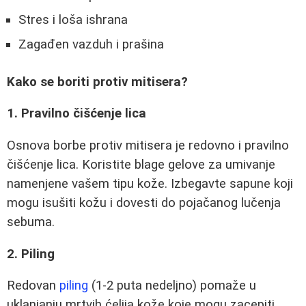
Stres i loša ishrana
Zagađen vazduh i prašina
Kako se boriti protiv mitisera?
1. Pravilno čišćenje lica
Osnova borbe protiv mitisera je redovno i pravilno
čišćenje lica. Koristite blage gelove za umivanje
namenjene vašem tipu kože. Izbegavte sapune koji
mogu isušiti kožu i dovesti do pojačanog lučenja
sebuma.
2. Piling
Redovan
piling
(1-2 puta nedeljno) pomaže u
uklanjanju mrtvih ćelija kože koje mogu zacepiti