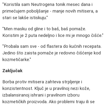
"Koristila sam Neutrogena tonik mesec dana i
primećujem poboljšanje - manje novih mitisera, a
stari se lakše istiskuju."
"Men masku od gline i to baš, baš pomaže.
Koristim je 2 puta nedeljno i lice mi je mnogo čišće."
"Probala sam sve - od flastera do kućnih recepata.
Jedino što zaista pomaže je redovno čišćenje kod
kozmetičarke."
Zaključak
Borba protiv mitisera zahteva strpljenje i
konzistentnost. Ključ je u pravilnoj nezi kože,
izbalansiranoj ishrani i pravilnom izboru
kozmetičkih proizvoda. Ako problemi traju ili se