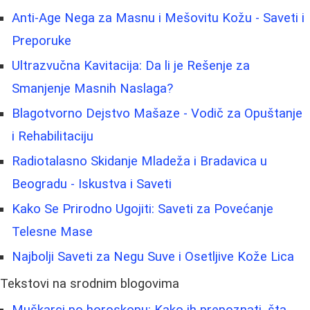
Anti-Age Nega za Masnu i Mešovitu Kožu - Saveti i
Preporuke
Ultrazvučna Kavitacija: Da li je Rešenje za
Smanjenje Masnih Naslaga?
Blagotvorno Dejstvo Mašaze - Vodič za Opuštanje
i Rehabilitaciju
Radiotalasno Skidanje Mladeža i Bradavica u
Beogradu - Iskustva i Saveti
Kako Se Prirodno Ugojiti: Saveti za Povećanje
Telesne Mase
Najbolji Saveti za Negu Suve i Osetljive Kože Lica
Tekstovi na srodnim blogovima