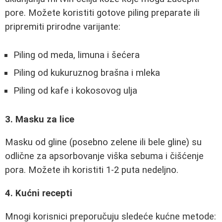
pore. Možete koristiti gotove piling preparate ili
pripremiti prirodne varijante:
Piling od meda, limuna i šećera
Piling od kukuruznog brašna i mleka
Piling od kafe i kokosovog ulja
3. Masku za lice
Masku od gline (posebno zelene ili bele gline) su
odlične za apsorbovanje viška sebuma i čišćenje
pora. Možete ih koristiti 1-2 puta nedeljno.
4. Kućni recepti
Mnogi korisnici preporučuju sledeće kućne metode: