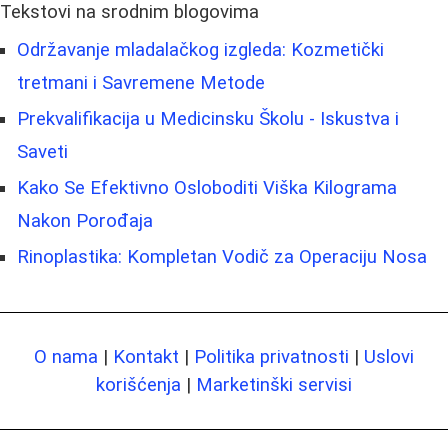
Tekstovi na srodnim blogovima
Održavanje mladalačkog izgleda: Kozmetički
tretmani i Savremene Metode
Prekvalifikacija u Medicinsku Školu - Iskustva i
Saveti
Kako Se Efektivno Osloboditi Viška Kilograma
Nakon Porođaja
Rinoplastika: Kompletan Vodič za Operaciju Nosa
O nama
|
Kontakt
|
Politika privatnosti
|
Uslovi
korišćenja
|
Marketinški servisi