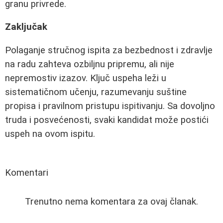
granu privrede.
Zaključak
Polaganje stručnog ispita za bezbednost i zdravlje
na radu zahteva ozbiljnu pripremu, ali nije
nepremostiv izazov. Ključ uspeha leži u
sistematičnom učenju, razumevanju suštine
propisa i pravilnom pristupu ispitivanju. Sa dovoljno
truda i posvećenosti, svaki kandidat može postići
uspeh na ovom ispitu.
Komentari
Trenutno nema komentara za ovaj članak.