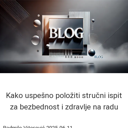
Kako uspešno položiti stručni ispit
za bezbednost i zdravlje na radu
Radmilo Vitorović
2025-06-11