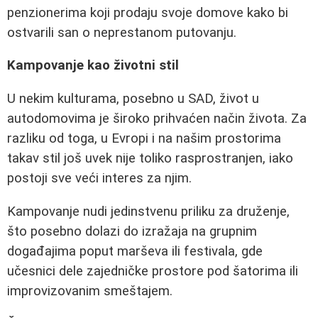
penzionerima koji prodaju svoje domove kako bi
ostvarili san o neprestanom putovanju.
Kampovanje kao životni stil
U nekim kulturama, posebno u SAD, život u
autodomovima je široko prihvaćen način života. Za
razliku od toga, u Evropi i na našim prostorima
takav stil još uvek nije toliko rasprostranjen, iako
postoji sve veći interes za njim.
Kampovanje nudi jedinstvenu priliku za druženje,
što posebno dolazi do izražaja na grupnim
događajima poput marševa ili festivala, gde
učesnici dele zajedničke prostore pod šatorima ili
improvizovanim smeštajem.