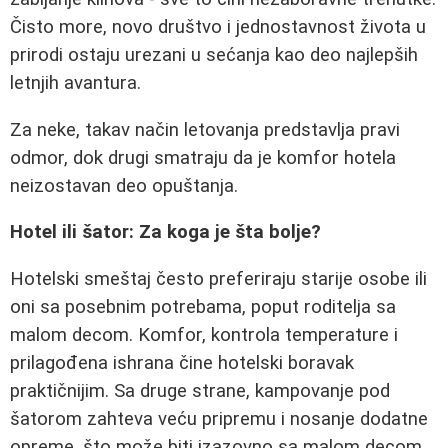
Čisto more, novo društvo i jednostavnost života u
prirodi ostaju urezani u sećanja kao deo najlepših
letnjih avantura.
Za neke, takav način letovanja predstavlja pravi
odmor, dok drugi smatraju da je komfor hotela
neizostavan deo opuštanja.
Hotel ili šator: Za koga je šta bolje?
Hotelski smeštaj često preferiraju starije osobe ili
oni sa posebnim potrebama, poput roditelja sa
malom decom. Komfor, kontrola temperature i
prilagođena ishrana čine hotelski boravak
praktičnijim. Sa druge strane, kampovanje pod
šatorom zahteva veću pripremu i nosanje dodatne
opreme, što može biti izazovno sa malom decom.