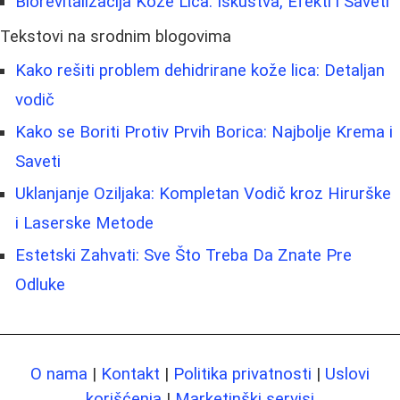
Biorevitalizacija Kože Lica: Iskustva, Efekti i Saveti
Tekstovi na srodnim blogovima
Kako rešiti problem dehidrirane kože lica: Detaljan
vodič
Kako se Boriti Protiv Prvih Borica: Najbolje Krema i
Saveti
Uklanjanje Oziljaka: Kompletan Vodič kroz Hirurške
i Laserske Metode
Estetski Zahvati: Sve Što Treba Da Znate Pre
Odluke
O nama
|
Kontakt
|
Politika privatnosti
|
Uslovi
korišćenja
|
Marketinški servisi