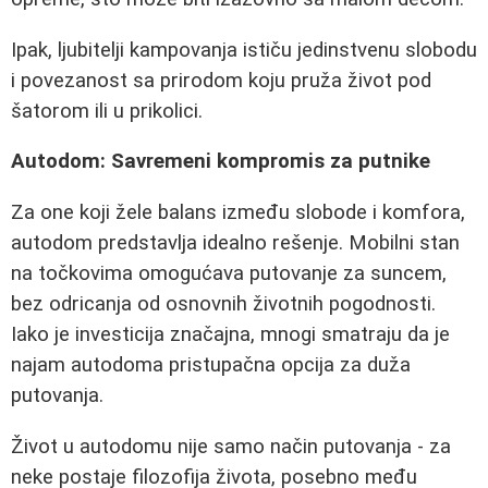
Ipak, ljubitelji kampovanja ističu jedinstvenu slobodu
i povezanost sa prirodom koju pruža život pod
šatorom ili u prikolici.
Autodom: Savremeni kompromis za putnike
Za one koji žele balans između slobode i komfora,
autodom predstavlja idealno rešenje. Mobilni stan
na točkovima omogućava putovanje za suncem,
bez odricanja od osnovnih životnih pogodnosti.
Iako je investicija značajna, mnogi smatraju da je
najam autodoma pristupačna opcija za duža
putovanja.
Život u autodomu nije samo način putovanja - za
neke postaje filozofija života, posebno među