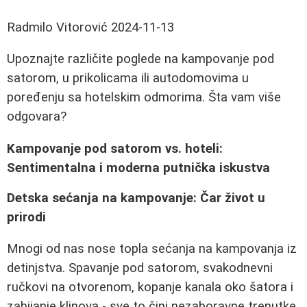
Radmilo Vitorović
2024-11-13
Upoznajte različite poglede na kampovanje pod
satorom, u prikolicama ili autodomovima u
poređenju sa hotelskim odmorima. Šta vam više
odgovara?
Kampovanje pod satorom vs. hoteli:
Sentimentalna i moderna putnička iskustva
Detska sećanja na kampovanje: Čar život u
prirodi
Mnogi od nas nose topla sećanja na kampovanja iz
detinjstva. Spavanje pod satorom, svakodnevni
ručkovi na otvorenom, kopanje kanala oko šatora i
zabijanje klinova - sve to čini nezaboravne trenutke.