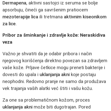
Dermapena
, aktivni sastojci iz seruma se bolje
apsorbuju, čineći ga savršenim pratiocem
mezoterapije lica
ili tretmana
aktivnim kiseonikom
za lice
.
Pribor za šminkanje i zdravlje kože: Neraskidiva
veza
Važno je shvatiti da je odabir pribora i način
njegovog korišćenja direktno povezan sa zdravljem
vaše kože. Prljave četkice mogu preneti bakterije i
dovesti do upala i
uklanjanja akni
koje postaju
neophodni. Redovno pranje ne samo da produžava
vek trajanja vaših alatki već štiti i vašu kožu.
Za one sa problematičnom kožom, proces
uklanjanja akni
može biti dugotrajan. Pored