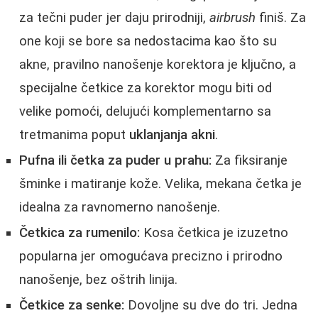
za tečni puder jer daju prirodniji,
airbrush
finiš. Za
one koji se bore sa nedostacima kao što su
akne, pravilno nanošenje korektora je ključno, a
specijalne četkice za korektor mogu biti od
velike pomoći, delujući komplementarno sa
tretmanima poput
uklanjanja akni
.
Pufna ili četka za puder u prahu:
Za fiksiranje
šminke i matiranje kože. Velika, mekana četka je
idealna za ravnomerno nanošenje.
Četkica za rumenilo:
Kosa četkica je izuzetno
popularna jer omogućava precizno i prirodno
nanošenje, bez oštrih linija.
Četkice za senke:
Dovoljne su dve do tri. Jedna