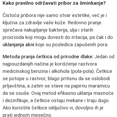
Kako pravilno održavati pribor za šminkanje?
Čistoća pribora nije samo stvar estetike, već je i
ključna za zdravlje vaše kože. Redovno pranje
sprečava nakupljanje bakterija, ulja i starih
proizvoda koji mogu dovesti do iritacija, pa čak i do
uklanjanja akni
koje su posledica zapušenih pora.
Metoda pranja četkica od prirodne dlake:
Jedan od
najpouzdanijih načina je korišćenje rastvora
medicinskog benzina i alkohola (pola-pola). Četkice
se potope u rastvor, blago pritisnu da se oslobodi
prljavština, a zatim se stave na papirnu maramicu
da se osuše. Ovaj metod efikasno uklanja masnoće
i dezinfikuje, a četkice ostaju mekane i traju dugo.
Ako koristite četkice isključivo vi, dovoljno ih je
prati jednom mesečno.