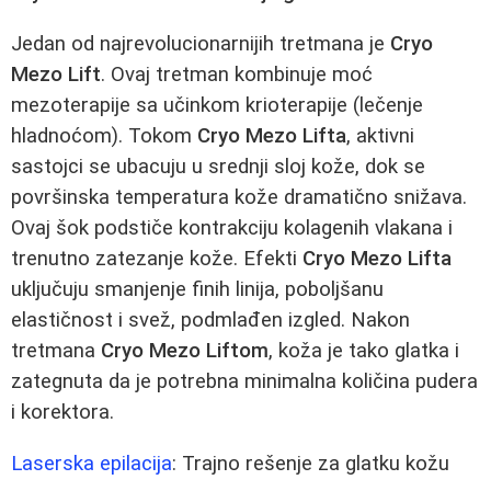
Jedan od najrevolucionarnijih tretmana je
Cryo
Mezo Lift
. Ovaj tretman kombinuje moć
mezoterapije sa učinkom krioterapije (lečenje
hladnoćom). Tokom
Cryo Mezo Lifta
, aktivni
sastojci se ubacuju u srednji sloj kože, dok se
površinska temperatura kože dramatično snižava.
Ovaj šok podstiče kontrakciju kolagenih vlakana i
trenutno zatezanje kože. Efekti
Cryo Mezo Lifta
uključuju smanjenje finih linija, poboljšanu
elastičnost i svež, podmlađen izgled. Nakon
tretmana
Cryo Mezo Liftom
, koža je tako glatka i
zategnuta da je potrebna minimalna količina pudera
i korektora.
Laserska epilacija
: Trajno rešenje za glatku kožu