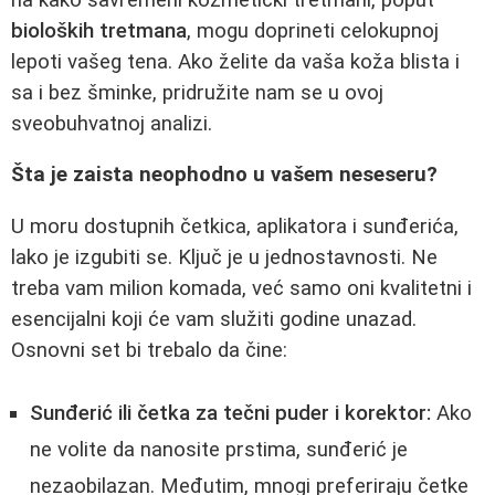
bioloških tretmana
, mogu doprineti celokupnoj
lepoti vašeg tena. Ako želite da vaša koža blista i
sa i bez šminke, pridružite nam se u ovoj
sveobuhvatnoj analizi.
Šta je zaista neophodno u vašem neseseru?
U moru dostupnih četkica, aplikatora i sunđerića,
lako je izgubiti se. Ključ je u jednostavnosti. Ne
treba vam milion komada, već samo oni kvalitetni i
esencijalni koji će vam služiti godine unazad.
Osnovni set bi trebalo da čine:
Sunđerić ili četka za tečni puder i korektor:
Ako
ne volite da nanosite prstima, sunđerić je
nezaobilazan. Međutim, mnogi preferiraju četke