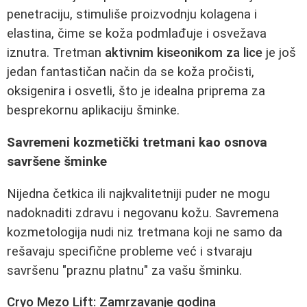
penetraciju, stimuliše proizvodnju kolagena i
elastina, čime se koža podmlađuje i osvežava
iznutra. Tretman
aktivnim kiseonikom za lice
je još
jedan fantastičan način da se koža pročisti,
oksigenira i osvetli, što je idealna priprema za
besprekornu aplikaciju šminke.
Savremeni kozmetički tretmani kao osnova
savršene šminke
Nijedna četkica ili najkvalitetniji puder ne mogu
nadoknaditi zdravu i negovanu kožu. Savremena
kozmetologija nudi niz tretmana koji ne samo da
rešavaju specifične probleme već i stvaraju
savršenu "praznu platnu" za vašu šminku.
Cryo Mezo Lift: Zamrzavanje godina