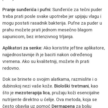
Pranje sunđerića i pufni:
Sunđeriće za tečni puder
treba prati posle svake upotrebe jer upijaju vlagu i
mogu postati rasadnik bakterija. Pufne za puder u
prahu možete prati jednom mesečno blagom
sapunicom, bez intenzivnog trljanja.
Aplikatori za senke:
Ako koristite jeftine aplikatore,
najjednostavnije ih je baciti nakon određenog
vremena. Ako su kvalitetniji, možete ih prati
redovno.
Dok se brinete o svojim alatkama, razmislite i o
dubinskoj nezi vaše kože.
Biološki tretmani
, kao
što je
mezoterapija lica
, pružaju koži esencijalne
nutrijente direktno u ćelije. Ova metoda, koja se
često obavlja uz pomoć
Dermapena
za bolju