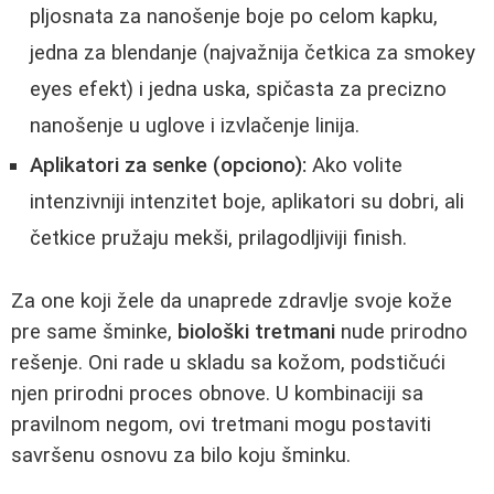
pljosnata za nanošenje boje po celom kapku,
jedna za blendanje (najvažnija četkica za smokey
eyes efekt) i jedna uska, spičasta za precizno
nanošenje u uglove i izvlačenje linija.
Aplikatori za senke (opciono):
Ako volite
intenzivniji intenzitet boje, aplikatori su dobri, ali
četkice pružaju mekši, prilagodljiviji finish.
Za one koji žele da unaprede zdravlje svoje kože
pre same šminke,
biološki tretmani
nude prirodno
rešenje. Oni rade u skladu sa kožom, podstičući
njen prirodni proces obnove. U kombinaciji sa
pravilnom negom, ovi tretmani mogu postaviti
savršenu osnovu za bilo koju šminku.