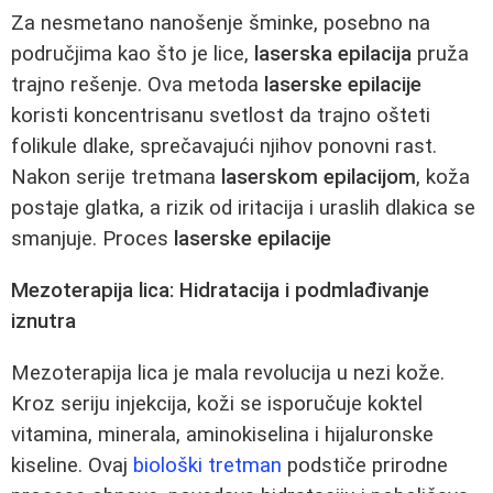
Za nesmetano nanošenje šminke, posebno na
područjima kao što je lice,
laserska epilacija
pruža
trajno rešenje. Ova metoda
laserske epilacije
koristi koncentrisanu svetlost da trajno ošteti
folikule dlake, sprečavajući njihov ponovni rast.
Nakon serije tretmana
laserskom epilacijom
, koža
postaje glatka, a rizik od iritacija i uraslih dlakica se
smanjuje. Proces
laserske epilacije
Mezoterapija lica: Hidratacija i podmlađivanje
iznutra
Mezoterapija lica je mala revolucija u nezi kože.
Kroz seriju injekcija, koži se isporučuje koktel
vitamina, minerala, aminokiselina i hijaluronske
kiseline. Ovaj
biološki tretman
podstiče prirodne