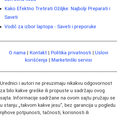
Kako Efektno Tretirati Ožiljke: Najbolji Preparati i
Saveti
Vodič za izbor laptopa - Saveti i preporuke
O nama
|
Kontakt
|
Politika privatnosti
|
Uslovi
korišćenja
|
Marketinški servisi
Urednici i autori ne preuzimaju nikakvu odgovornost
za bilo kakve greške ili propuste u sadržaju ovog
sajta. Informacije sadržane na ovom sajtu pružaju se
u stanju „takvom kakve jesu“, bez garancija u pogledu
njihove potpunosti, tačnosti, korisnosti ili