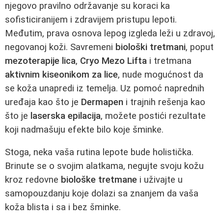
njegovo pravilno održavanje su koraci ka
sofisticiranijem i zdravijem pristupu lepoti.
Međutim, prava osnova lepog izgleda leži u zdravoj,
negovanoj koži. Savremeni
biološki tretmani
, poput
mezoterapije lica
,
Cryo Mezo Lifta
i tretmana
aktivnim kiseonikom za lice
, nude mogućnost da
se koža unapredi iz temelja. Uz pomoć naprednih
uređaja kao što je
Dermapen
i trajnih rešenja kao
što je
laserska epilacija
, možete postići rezultate
koji nadmašuju efekte bilo koje šminke.
Stoga, neka vaša rutina lepote bude holistička.
Brinute se o svojim alatkama, negujte svoju kožu
kroz redovne
biološke tretmane
i uživajte u
samopouzdanju koje dolazi sa znanjem da vaša
koža blista i sa i bez šminke.