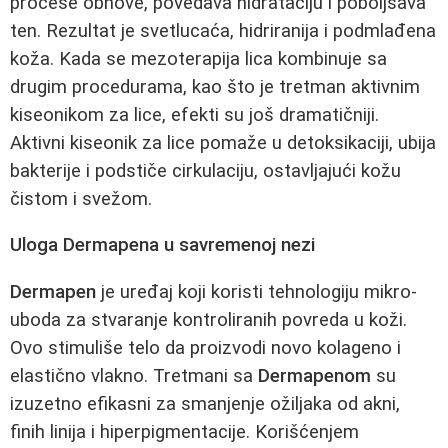
procese obnove, povedava hidrataciju i poboljšava
ten. Rezultat je svetlucaća, hidriranija i podmlađena
koža. Kada se mezoterapija lica kombinuje sa
drugim procedurama, kao što je tretman aktivnim
kiseonikom za lice, efekti su još dramatičniji.
Aktivni kiseonik za lice pomaže u detoksikaciji, ubija
bakterije i podstiče cirkulaciju, ostavljajući kožu
čistom i svežom.
Uloga Dermapena u savremenoj nezi
Dermapen
je uređaj koji koristi tehnologiju mikro-
uboda za stvaranje kontroliranih povreda u koži.
Ovo stimuliše telo da proizvodi novo kolageno i
elastično vlakno. Tretmani sa
Dermapenom
su
izuzetno efikasni za smanjenje ožiljaka od akni,
finih linija i hiperpigmentacije. Korišćenjem