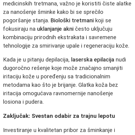
medicinskih tretmana, važno je koristiti čiste alatke
za nanošenje šminke kako bi se sprečilo
pogoršanje stanja.
Biološki tretmani
koji se
fokusiraju na
uklanjanje akni
često uključuju
kombinaciju prirodnih ekstrakata i savremene
tehnologije za smirivanje upale i regeneraciju kože.
Kada je u pitanju depilacija,
laserska epilacija
nudi
dugoročno rešenje koje može značajno smanjiti
iritaciju kože u poređenju sa tradicionalnim
metodama kao što je brijanje. Glatka koža bez
iritacija omogućava ravnomernije nanošenje
losiona i pudera.
Zaključak: Svestan odabir za trajnu lepotu
Investiranje u kvalitetan pribor za šminkanje i