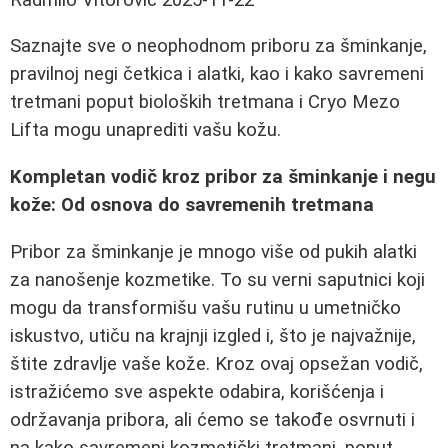
Saznajte sve o neophodnom priboru za šminkanje,
pravilnoj negi četkica i alatki, kao i kako savremeni
tretmani poput bioloških tretmana i Cryo Mezo
Lifta mogu unaprediti vašu kožu.
Kompletan vodič kroz pribor za šminkanje i negu
kože: Od osnova do savremenih tretmana
Pribor za šminkanje je mnogo više od pukih alatki
za nanošenje kozmetike. To su verni saputnici koji
mogu da transformišu vašu rutinu u umetničko
iskustvo, utiču na krajnji izgled i, što je najvažnije,
štite zdravlje vaše kože. Kroz ovaj opsežan vodič,
istražićemo sve aspekte odabira, korišćenja i
održavanja pribora, ali ćemo se takođe osvrnuti i
na kako savremeni kozmetički tretmani, poput