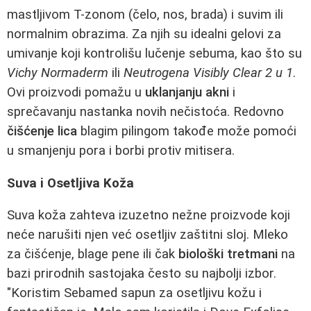
mastljivom T-zonom (čelo, nos, brada) i suvim ili
normalnim obrazima. Za njih su idealni gelovi za
umivanje koji kontrolišu lučenje sebuma, kao što su
Vichy Normaderm
ili
Neutrogena Visibly Clear 2 u 1
.
Ovi proizvodi pomažu u
uklanjanju akni
i
sprečavanju nastanka novih nečistoća. Redovno
čišćenje lica
blagim pilingom takođe može pomoći
u smanjenju pora i borbi protiv mitisera.
Suva i Osetljiva Koža
Suva koža zahteva izuzetno nežne proizvode koji
neće narušiti njen već osetljiv zaštitni sloj. Mleko
za čišćenje, blage pene ili čak
biološki tretmani
na
bazi prirodnih sastojaka često su najbolji izbor.
"Koristim Sebamed sapun za osetljivu kožu i