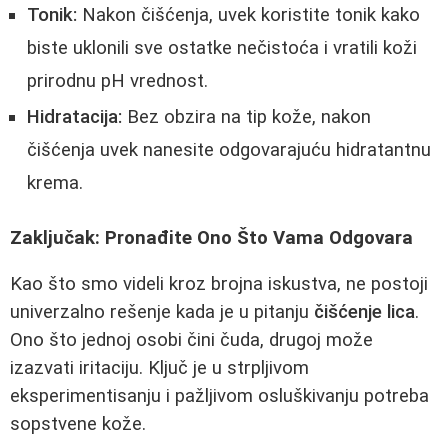
Tonik:
Nakon čišćenja, uvek koristite tonik kako
biste uklonili sve ostatke nečistoća i vratili koži
prirodnu pH vrednost.
Hidratacija:
Bez obzira na tip kože, nakon
čišćenja uvek nanesite odgovarajuću hidratantnu
krema.
Zaključak: Pronađite Ono Što Vama Odgovara
Kao što smo videli kroz brojna iskustva, ne postoji
univerzalno rešenje kada je u pitanju
čišćenje lica
.
Ono što jednoj osobi čini čuda, drugoj može
izazvati iritaciju. Ključ je u strpljivom
eksperimentisanju i pažljivom osluškivanju potreba
sopstvene kože.