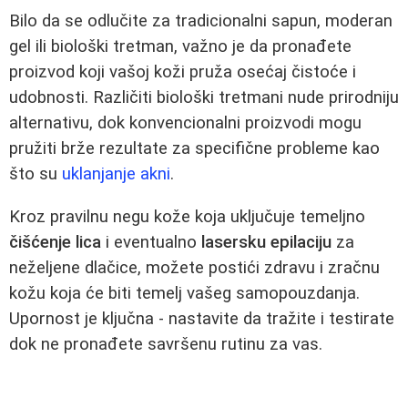
Bilo da se odlučite za tradicionalni sapun, moderan
gel ili biološki tretman, važno je da pronađete
proizvod koji vašoj koži pruža osećaj čistoće i
udobnosti. Različiti biološki tretmani nude prirodniju
alternativu, dok konvencionalni proizvodi mogu
pružiti brže rezultate za specifične probleme kao
što su
uklanjanje akni
.
Kroz pravilnu negu kože koja uključuje temeljno
čišćenje lica
i eventualno
lasersku epilaciju
za
neželjene dlačice, možete postići zdravu i zračnu
kožu koja će biti temelj vašeg samopouzdanja.
Upornost je ključna - nastavite da tražite i testirate
dok ne pronađete savršenu rutinu za vas.