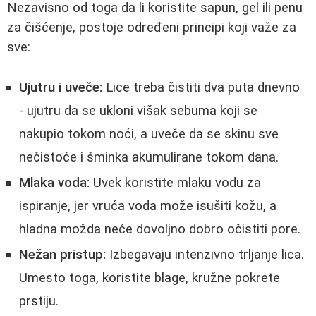
Nezavisno od toga da li koristite sapun, gel ili penu
za čišćenje, postoje određeni principi koji važe za
sve:
Ujutru i uveče:
Lice treba čistiti dva puta dnevno
- ujutru da se ukloni višak sebuma koji se
nakupio tokom noći, a uveče da se skinu sve
nečistoće i šminka akumulirane tokom dana.
Mlaka voda:
Uvek koristite mlaku vodu za
ispiranje, jer vruća voda može isušiti kožu, a
hladna možda neće dovoljno dobro očistiti pore.
Nežan pristup:
Izbegavaju intenzivno trljanje lica.
Umesto toga, koristite blage, kružne pokrete
prstiju.