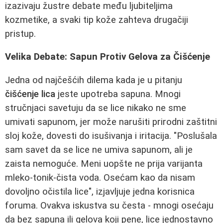
izazivaju žustre debate među ljubiteljima
kozmetike, a svaki tip kože zahteva drugačiji
pristup.
Velika Debate: Sapun Protiv Gelova za Čišćenje
Jedna od najčešćih dilema kada je u pitanju
čišćenje lica
jeste upotreba sapuna. Mnogi
stručnjaci savetuju da se lice nikako ne sme
umivati sapunom, jer može narušiti prirodni zaštitni
sloj kože, dovesti do isušivanja i iritacija. "Poslušala
sam savet da se lice ne umiva sapunom, ali je
zaista nemoguće. Meni uopšte ne prija varijanta
mleko-tonik-čista voda. Osećam kao da nisam
dovoljno očistila lice", izjavljuje jedna korisnica
foruma. Ovakva iskustva su česta - mnogi osećaju
da bez sapuna ili gelova koji pene, lice jednostavno