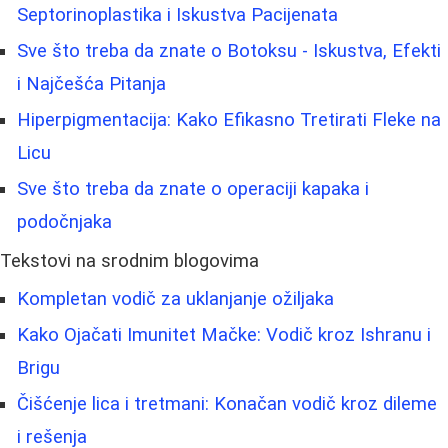
Septorinoplastika i Iskustva Pacijenata
Sve što treba da znate o Botoksu - Iskustva, Efekti
i Najčešća Pitanja
Hiperpigmentacija: Kako Efikasno Tretirati Fleke na
Licu
Sve što treba da znate o operaciji kapaka i
podočnjaka
Tekstovi na srodnim blogovima
Kompletan vodič za uklanjanje ožiljaka
Kako Ojačati Imunitet Mačke: Vodič kroz Ishranu i
Brigu
Čišćenje lica i tretmani: Konačan vodič kroz dileme
i rešenja