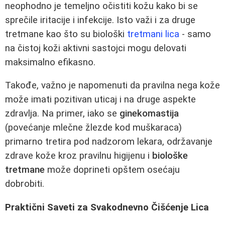
neophodno je temeljno očistiti kožu kako bi se
sprečile iritacije i infekcije. Isto važi i za druge
tretmane kao što su biološki
tretmani lica
- samo
na čistoj koži aktivni sastojci mogu delovati
maksimalno efikasno.
Takođe, važno je napomenuti da pravilna nega kože
može imati pozitivan uticaj i na druge aspekte
zdravlja. Na primer, iako se
ginekomastija
(povećanje mlеčne žlezde kod muškaraca)
primarno tretira pod nadzorom lekara, održavanje
zdrave kože kroz pravilnu higijenu i
biološke
tretmane
može doprineti opštem osećaju
dobrobiti.
Praktični Saveti za Svakodnevno Čišćenje Lica