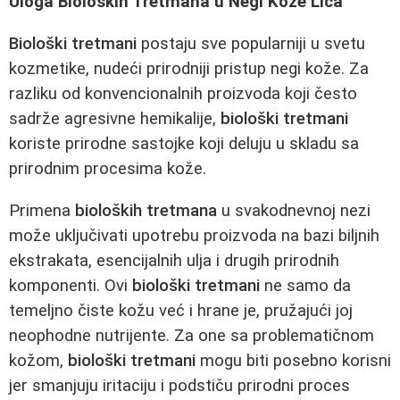
Uloga Bioloških Tretmana u Negi Kože Lica
Biološki tretmani
postaju sve popularniji u svetu
kozmetike, nudeći prirodniji pristup negi kože. Za
razliku od konvencionalnih proizvoda koji često
sadrže agresivne hemikalije,
biološki tretmani
koriste prirodne sastojke koji deluju u skladu sa
prirodnim procesima kože.
Primena
bioloških tretmana
u svakodnevnoj nezi
može uključivati upotrebu proizvoda na bazi biljnih
ekstrakata, esencijalnih ulja i drugih prirodnih
komponenti. Ovi
biološki tretmani
ne samo da
temeljno čiste kožu već i hrane je, pružajući joj
neophodne nutrijente. Za one sa problematičnom
kožom,
biološki tretmani
mogu biti posebno korisni
jer smanjuju iritaciju i podstiču prirodni proces