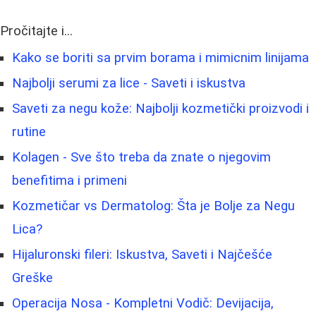
Pročitajte i...
Kako se boriti sa prvim borama i mimicnim linijama
Najbolji serumi za lice - Saveti i iskustva
Saveti za negu kože: Najbolji kozmetički proizvodi i
rutine
Kolagen - Sve što treba da znate o njegovim
benefitima i primeni
Kozmetičar vs Dermatolog: Šta je Bolje za Negu
Lica?
Hijaluronski fileri: Iskustva, Saveti i Najčešće
Greške
Operacija Nosa - Kompletni Vodič: Devijacija,