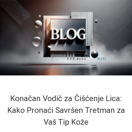
Konačan Vodič za Čišćenje Lica:
Kako Pronaći Savršen Tretman za
Vaš Tip Kože