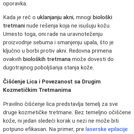
oporavka.
Kada je reč o
uklanjanju akni
, mnogi
biološki
tretmani
nude rešenja koja ne isušuju kožu.
Umesto toga, oni rade na uravnoteženju
proizvodnje sebuma i smanjenju upala, što je
ključno u borbi protiv akni. Redovna primena
ovakvih
bioloških tretmana
može dovesti do
dugotrajnog poboljšanja stanja kože.
Čišćenje Lica i Povezanost sa Drugim
Kozmetičkim Tretmanima
Pravilno čišćenje lica predstavlja temelj za sve
druge kozmetičke tretmane. Bez temeljno očišćene
kože, ni jedan sledeći korak u nezi ne može biti
potpuno efikasan. Na primer, pre
laserske epilacije