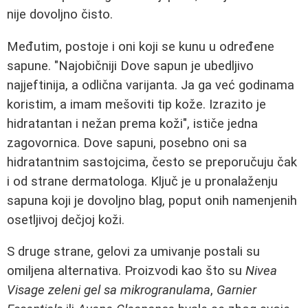
nije dovoljno čisto.
Međutim, postoje i oni koji se kunu u određene
sapune. "Najobičniji Dove sapun je ubedljivo
najjeftinija, a odlična varijanta. Ja ga već godinama
koristim, a imam mešoviti tip kože. Izrazito je
hidratantan i nežan prema koži", ističe jedna
zagovornica. Dove sapuni, posebno oni sa
hidratantnim sastojcima, često se preporučuju čak
i od strane dermatologa. Ključ je u pronalaženju
sapuna koji je dovoljno blag, poput onih namenjenih
osetljivoj dečjoj koži.
S druge strane, gelovi za umivanje postali su
omiljena alternativa. Proizvodi kao što su
Nivea
Visage zeleni gel sa mikrogranulama
,
Garnier