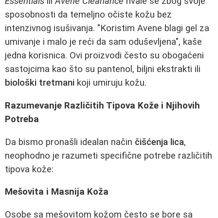
Essentials
ili
Avene Cleanance
hvale se zbog svoje
sposobnosti da temeljno očiste kožu bez
intenzivnog isušivanja. "Koristim Avene blagi gel za
umivanje i malo je reći da sam oduševljena", kaše
jedna korisnica. Ovi proizvodi često su obogaćeni
sastojcima kao što su pantenol, biljni ekstrakti ili
biološki tretmani
koji umiruju kožu.
Razumevanje Različitih Tipova Kože i Njihovih
Potreba
Da bismo pronašli idealan način
čišćenja lica
,
neophodno je razumeti specifične potrebe različitih
tipova kože:
Mešovita i Masnija Koža
Osobe sa mešovitom kožom često se bore sa