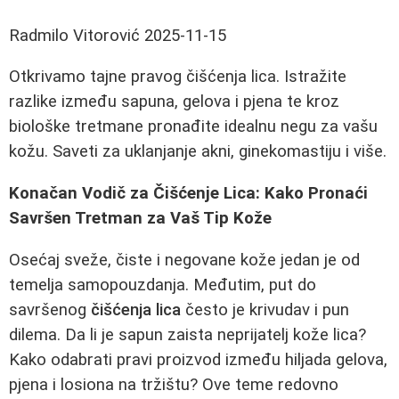
Radmilo Vitorović
2025-11-15
Otkrivamo tajne pravog čišćenja lica. Istražite
razlike između sapuna, gelova i pjena te kroz
biološke tretmane pronađite idealnu negu za vašu
kožu. Saveti za uklanjanje akni, ginekomastiju i više.
Konačan Vodič za Čišćenje Lica: Kako Pronaći
Savršen Tretman za Vaš Tip Kože
Osećaj sveže, čiste i negovane kože jedan je od
temelja samopouzdanja. Međutim, put do
savršenog
čišćenja lica
često je krivudav i pun
dilema. Da li je sapun zaista neprijatelj kože lica?
Kako odabrati pravi proizvod između hiljada gelova,
pjena i losiona na tržištu? Ove teme redovno