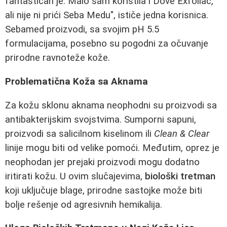
fantastičan je. Malo sam koristila i Dove Exfoliac,
ali nije ni prići Seba Medu", ističe jedna korisnica.
Sebamed proizvodi, sa svojim pH 5.5
formulacijama, posebno su pogodni za očuvanje
prirodne ravnoteže kože.
Problematična Koža sa Aknama
Za kožu sklonu aknama neophodni su proizvodi sa
antibakterijskim svojstvima. Sumporni sapuni,
proizvodi sa salicilnom kiselinom ili
Clean & Clear
linije mogu biti od velike pomoći. Međutim, oprez je
neophodan jer prejaki proizvodi mogu dodatno
iritirati kožu. U ovim slučajevima,
biološki tretman
koji uključuje blage, prirodne sastojke može biti
bolje rešenje od agresivnih hemikalija.